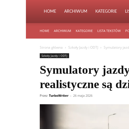
HOME
ARCHIWUM
KATEGORIE
L
HOME
ARCHIWUM
KATEGORIE
LISTA TEKSTÓW
PO
Strona główna
Szkoły Jazdy i ODTJ
Symulatory jazd
Szkoły Jazdy i ODTJ
Symulatory jazd
realistyczne są dz
Przez
TurboWriter
-
26 maja 2026