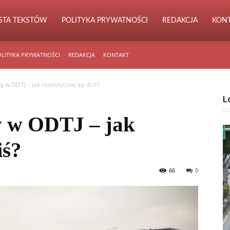
ISTA TEKSTÓW
POLITYKA PRYWATNOŚCI
REDAKCJA
KON
LITYKA PRYWATNOŚCI
REDAKCJA
KONTAKT
y w ODTJ – jak realistyczne są dziś?
L
y w ODTJ – jak
iś?
66
0