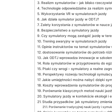
Realizm symulatorów – jak blisko rzeczywis
Technologie odpowiedzialne za realizm symu
Wykorzystanie VR w symulatorach jazdy
Jak działa symulator jazdy w ODTJ?
Zalety korzystania z symulatorów w nauce 
Bezpieczeństwo a symulatory jazdy
Czy symulatory mogą zastąpić jazdę w tere
Trening awaryjny w symulatorach jazdy
Opinie instruktorów na temat symulatorów
dostosowanie symulatorów do potrzeb ró
Jak ODTJ wprowadza innowacje w szkolen
Rola symulatorów w przygotowaniu do egz
Ptaki czy wrogi – symulatory a realne zagr
Perspektywy rozwoju technologii symulac
Jakie umiejętności można nabyć dzięki sy
Koszty wprowadzenia symulatorów do pr
Porównanie klasycznych metod nauki jazd
Symulatory jazdy w kontekście ekologii i 
Studia przypadków: jak symulatory zmienia
Porównanie tradycyjnej nauki jazdy i symu