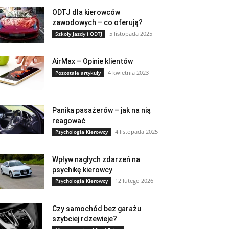
ODTJ dla kierowców
zawodowych – co oferują?
5 listopada 2025
Szkoły Jazdy i ODTJ
AirMax – Opinie klientów
4 kwietnia 2023
Pozostałe artykuły
Panika pasażerów – jak na nią
reagować
4 listopada 2025
Psychologia Kierowcy
Wpływ nagłych zdarzeń na
psychikę kierowcy
12 lutego 2026
Psychologia Kierowcy
Czy samochód bez garażu
szybciej rdzewieje?