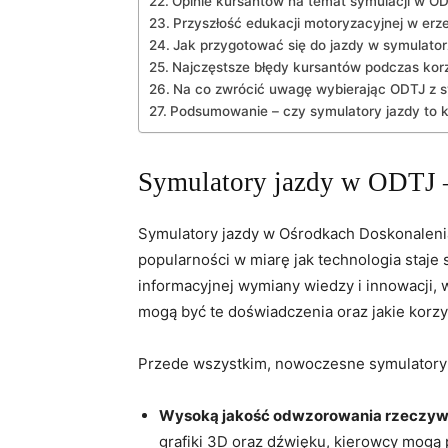
Opinie kursantów na temat symulacji w O
Przyszłość edukacji motoryzacyjnej w erz
Jak przygotować się do jazdy w symulato
Najczęstsze błędy kursantów podczas kor
Na co zwrócić uwagę wybierając ODTJ z 
Podsumowanie – czy symulatory jazdy to 
Symulatory jazdy w ODTJ –
Symulatory jazdy w Ośrodkach Doskonalenia 
popularności w miarę jak technologia staje
informacyjnej wymiany wiedzy i innowacji, w
mogą być te doświadczenia oraz jakie kor
Przede wszystkim, nowoczesne symulatory j
Wysoką jakość odwzorowania rzeczywi
grafiki 3D oraz dźwięku, kierowcy mogą p