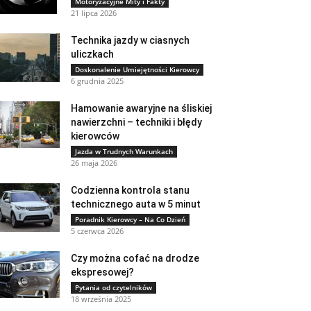
Motoryzacyjne Mity i Fakty
21 lipca 2026
Technika jazdy w ciasnych
uliczkach
Doskonalenie Umiejętności Kierowcy
6 grudnia 2025
Hamowanie awaryjne na śliskiej
nawierzchni – techniki i błędy
kierowców
Jazda w Trudnych Warunkach
26 maja 2026
Codzienna kontrola stanu
technicznego auta w 5 minut
Poradnik Kierowcy – Na Co Dzień
5 czerwca 2026
Czy można cofać na drodze
ekspresowej?
Pytania od czytelników
18 września 2025