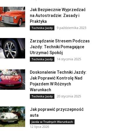
Jak Bezpiecznie Wyprzedzać
na Autostradzie: Zasady i
Praktyka
9 października 2023
Technika Jazdy
Zarządzanie Stresem Podczas
Jazdy: Techniki Pomagające
Utrzymać Spokój
14 stycznia 2025
Technika Jazdy
Doskonalenie Techniki Jazdy:
Jak Poprawić Kontrolę Nad
Pojazdem W Różnych
Warunkach
20 stycznia 2025
Technika Jazdy
Jak poprawić przyczepność
auta
Jazda w Trudnych Warunkach
12 lipca 2026