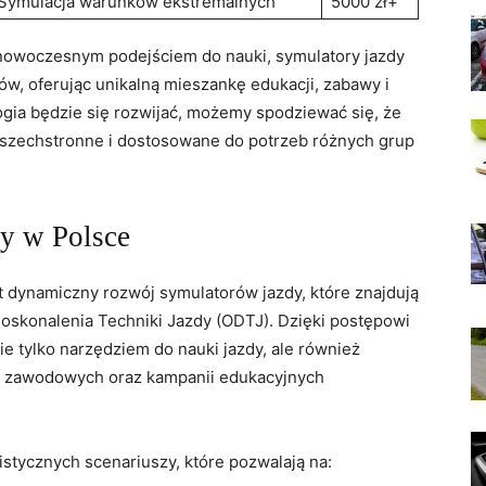
Symulacja warunków ekstremalnych
5000 zł+
 nowoczesnym podejściem do nauki, symulatory jazdy
ów, oferując unikalną mieszankę edukacji, zabawy i
ogia będzie się rozwijać, możemy spodziewać się, że
wszechstronne i dostosowane do potrzeb różnych grup
y w Polsce
t dynamiczny rozwój symulatorów jazdy, które znajdują
skonalenia Techniki Jazdy (ODTJ). Dzięki postępowi
ie tylko narzędziem do nauki jazdy, ale również
w zawodowych oraz kampanii edukacyjnych
istycznych scenariuszy, które pozwalają na: