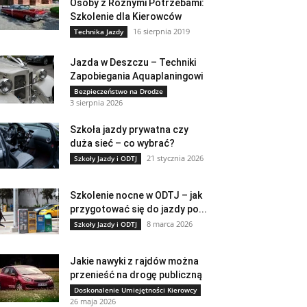
Osoby z Różnymi Potrzebami:
Szkolenie dla Kierowców
16 sierpnia 2019
Technika Jazdy
Jazda w Deszczu – Techniki
Zapobiegania Aquaplaningowi
Bezpieczeństwo na Drodze
3 sierpnia 2026
Szkoła jazdy prywatna czy
duża sieć – co wybrać?
21 stycznia 2026
Szkoły Jazdy i ODTJ
Szkolenie nocne w ODTJ – jak
przygotować się do jazdy po...
8 marca 2026
Szkoły Jazdy i ODTJ
Jakie nawyki z rajdów można
przenieść na drogę publiczną
Doskonalenie Umiejętności Kierowcy
26 maja 2026