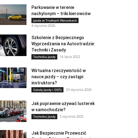
Parkowanie w terenie
nachylonym – triki kierowców
Jazda w Trudnych Warunkach
4 stycznia 2026
Szkolenie z Bezpiecznego
Wyprzedzania na Autostradzie:
Techniki i Zasady
16 lipca 2022
Technika Jazdy
Wirtualna rzeczywistość w
nauce jazdy – czy zastąpi
instruktora?
23 stycznia 2026
Szkoły Jazdy i ODTJ
Jak poprawnie używać lusterek
w samochodzie?
5 stycznia 2025
Technika Jazdy
Jak Bezpiecznie Przewozić