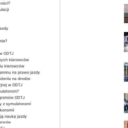
tości?
lacji
jazdy
nie?
 w ODTJ
żnych kierowców
iu kierowców
aminu na prawo jazdy
ożenia na drodze
yjnej w ODTJ
mulatorom?
ogramów ODTJ
y z symulatorami
ekonomii
ją naukę jazdy
latorów