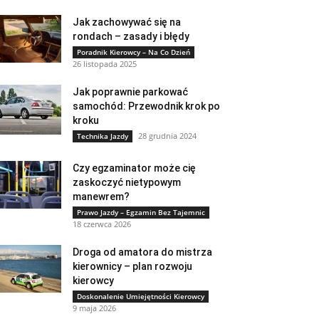
Jak zachowywać się na
rondach – zasady i błędy
Poradnik Kierowcy – Na Co Dzień
26 listopada 2025
Jak poprawnie parkować
samochód: Przewodnik krok po
kroku
28 grudnia 2024
Technika Jazdy
Czy egzaminator może cię
zaskoczyć nietypowym
manewrem?
Prawo Jazdy – Egzamin Bez Tajemnic
18 czerwca 2026
Droga od amatora do mistrza
kierownicy – plan rozwoju
kierowcy
Doskonalenie Umiejętności Kierowcy
9 maja 2026