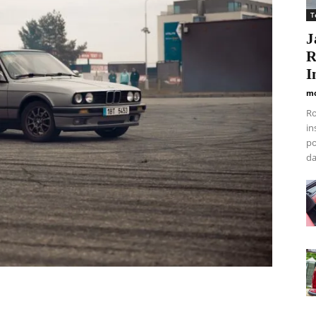
T
J
R
I
mo
Ro
in
po
da