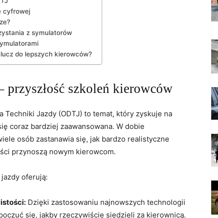
DTJ
e cyfrowej
rze?
zystania z symulatorów
symulatorami
klucz do lepszych kierowców?
 przyszłość szkoleń kierowców
Techniki Jazdy (ODTJ) to temat, który zyskuje na
 się coraz bardziej zaawansowana. W dobie
iele osób zastanawia się, jak bardzo realistyczne
zyści przynoszą nowym kierowcom.
azdy oferują:
stości:
Dzięki zastosowaniu najnowszych technologii
oczuć się, jakby rzeczywiście siedzieli za kierownicą.