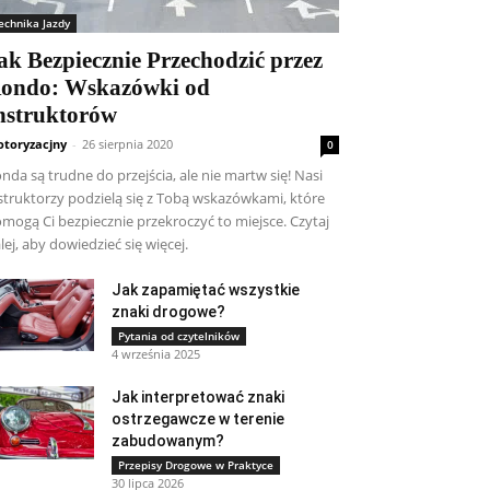
echnika Jazdy
ak Bezpiecznie Przechodzić przez
ondo: Wskazówki od
nstruktorów
toryzacjny
-
26 sierpnia 2020
0
nda są trudne do przejścia, ale nie martw się! Nasi
struktorzy podzielą się z Tobą wskazówkami, które
mogą Ci bezpiecznie przekroczyć to miejsce. Czytaj
lej, aby dowiedzieć się więcej.
Jak zapamiętać wszystkie
znaki drogowe?
Pytania od czytelników
4 września 2025
Jak interpretować znaki
ostrzegawcze w terenie
zabudowanym?
Przepisy Drogowe w Praktyce
30 lipca 2026