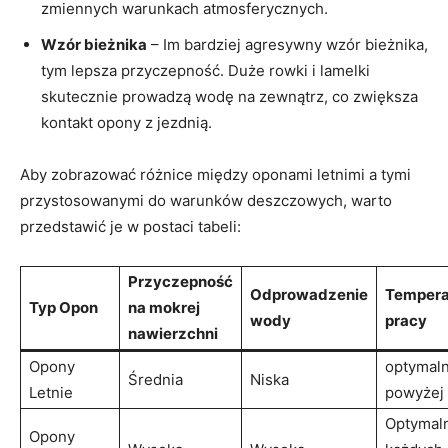
zmiennych warunkach atmosferycznych.
Wzór bieżnika
– Im bardziej agresywny wzór bieżnika,
tym lepsza przyczepność. Duże rowki i lamelki
skutecznie prowadzą wodę na zewnątrz, co zwiększa
kontakt opony z jezdnią.
Aby zobrazować różnice między oponami letnimi a tymi
przystosowanymi do warunków deszczowych, warto
przedstawić je w postaci tabeli:
Przyczepność
Odprowadzenie
Tempera
Typ Opon
na mokrej
wody
pracy
nawierzchni
Opony
optymal
Średnia
Niska
Letnie
powyżej
Optymal
Opony