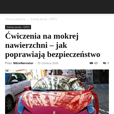
Strona główna
Szkoły Jazdy i ODTJ
Szkoły Jazdy i ODTJ
Ćwiczenia na mokrej
nawierzchni – jak
poprawiają bezpieczeństwo
Przez
NitroNarrator
-
30 czerwca 2026
63
0