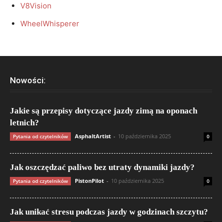
V8Vision
WheelWhisperer
Nowości:
Jakie są przepisy dotyczące jazdy zimą na oponach
letnich?
AsphaltArtist
-
10 października 2025
Pytania od czytelników
0
Jak oszczędzać paliwo bez utraty dynamiki jazdy?
PistonPilot
-
10 października 2025
Pytania od czytelników
0
Jak unikać stresu podczas jazdy w godzinach szczytu?