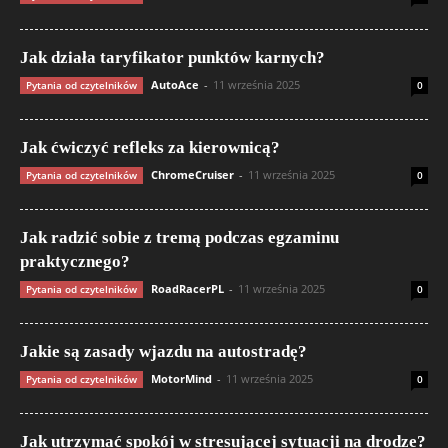
Jak działa taryfikator punktów karnych?
AutoAce
-
11 września 2025
Pytania od czytelników
0
Jak ćwiczyć refleks za kierownicą?
ChromeCruiser
-
11 września 2025
Pytania od czytelników
0
Jak radzić sobie z tremą podczas egzaminu
praktycznego?
RoadRacerPL
-
11 września 2025
Pytania od czytelników
0
Jakie są zasady wjazdu na autostradę?
MotorMind
-
11 września 2025
Pytania od czytelników
0
Jak utrzymać spokój w stresującej sytuacji na drodze?