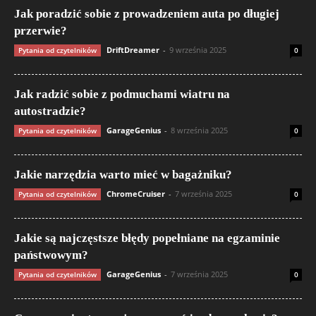
Jak poradzić sobie z prowadzeniem auta po długiej
przerwie?
DriftDreamer
-
9 września 2025
Pytania od czytelników
0
Jak radzić sobie z podmuchami wiatru na
autostradzie?
GarageGenius
-
8 września 2025
Pytania od czytelników
0
Jakie narzędzia warto mieć w bagażniku?
ChromeCruiser
-
7 września 2025
Pytania od czytelników
0
Jakie są najczęstsze błędy popełniane na egzaminie
państwowym?
GarageGenius
-
7 września 2025
Pytania od czytelników
0