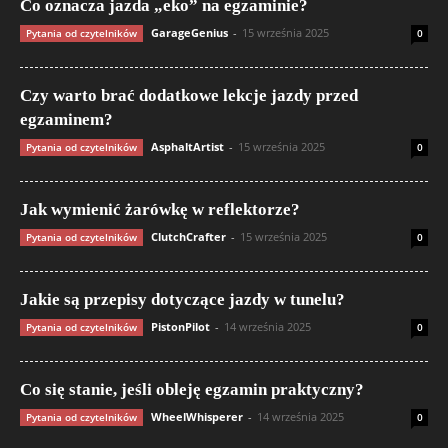
Co oznacza jazda „eko” na egzaminie?
GarageGenius
-
15 września 2025
Pytania od czytelników
0
Czy warto brać dodatkowe lekcje jazdy przed
egzaminem?
AsphaltArtist
-
15 września 2025
Pytania od czytelników
0
Jak wymienić żarówkę w reflektorze?
ClutchCrafter
-
15 września 2025
Pytania od czytelników
0
Jakie są przepisy dotyczące jazdy w tunelu?
PistonPilot
-
14 września 2025
Pytania od czytelników
0
Co się stanie, jeśli obleję egzamin praktyczny?
WheelWhisperer
-
14 września 2025
Pytania od czytelników
0