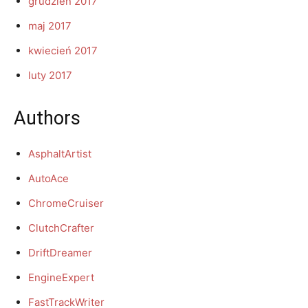
grudzień 2017
maj 2017
kwiecień 2017
luty 2017
Authors
AsphaltArtist
AutoAce
ChromeCruiser
ClutchCrafter
DriftDreamer
EngineExpert
FastTrackWriter