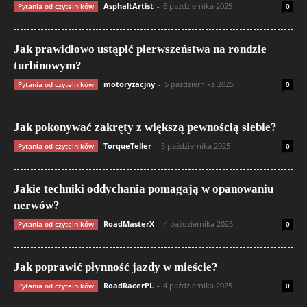
AsphaltArtist
-
6 października 2025
Pytania od czytelników
0
Jak prawidłowo ustąpić pierwszeństwa na rondzie
turbinowym?
motoryzacjny
-
5 października 2025
Pytania od czytelników
0
Jak pokonywać zakręty z większą pewnością siebie?
TorqueTeller
-
5 października 2025
Pytania od czytelników
0
Jakie techniki oddychania pomagają w opanowaniu
nerwów?
RoadMasterX
-
4 października 2025
Pytania od czytelników
0
Jak poprawić płynność jazdy w mieście?
RoadRacerPL
-
4 października 2025
Pytania od czytelników
0