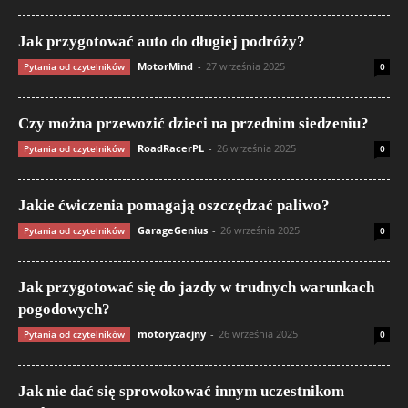
Jak przygotować auto do długiej podróży?
MotorMind
-
27 września 2025
Pytania od czytelników
0
Czy można przewozić dzieci na przednim siedzeniu?
RoadRacerPL
-
26 września 2025
Pytania od czytelników
0
Jakie ćwiczenia pomagają oszczędzać paliwo?
GarageGenius
-
26 września 2025
Pytania od czytelników
0
Jak przygotować się do jazdy w trudnych warunkach
pogodowych?
motoryzacjny
-
26 września 2025
Pytania od czytelników
0
Jak nie dać się sprowokować innym uczestnikom