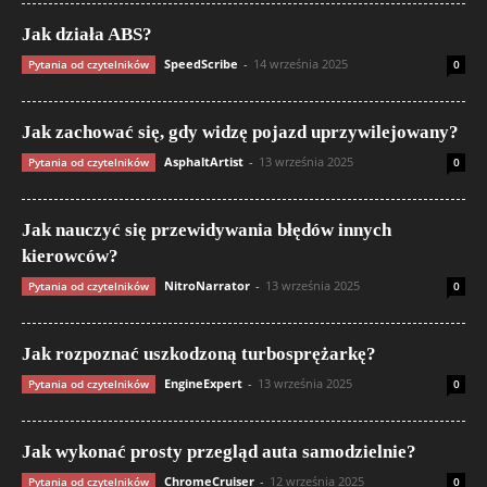
Jak działa ABS?
SpeedScribe
-
14 września 2025
Pytania od czytelników
0
Jak zachować się, gdy widzę pojazd uprzywilejowany?
AsphaltArtist
-
13 września 2025
Pytania od czytelników
0
Jak nauczyć się przewidywania błędów innych
kierowców?
NitroNarrator
-
13 września 2025
Pytania od czytelników
0
Jak rozpoznać uszkodzoną turbosprężarkę?
EngineExpert
-
13 września 2025
Pytania od czytelników
0
Jak wykonać prosty przegląd auta samodzielnie?
ChromeCruiser
-
12 września 2025
Pytania od czytelników
0