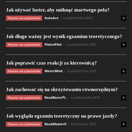
Jak używać luster, aby uniknąć martwego pola?
AutoAce
-
2 października 2025
Pytania od czytelników
0
Jak długo ważny jest wynik egzaminu teoretycznego?
PistonPilot
-
2 października 2025
Pytania od czytelników
0
Jak poprawić czas reakcji za kierownicą?
MotorMind
-
2 października 2025
Pytania od czytelników
0
Jak zachować się na skrzyżowaniu równorzędnym?
RoadRacerPL
-
1 października 2025
Pytania od czytelników
0
Jak wygląda egzamin teoretyczny na prawo jazdy?
RoadMasterX
-
30 września 2025
Pytania od czytelników
0