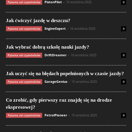
PistonPilot
-
16 września 2025
Pytania od czytelników
0
Jak ćwiczyć jazdę w deszczu?
EngineExpert
-
16 września 2025
Pytania od czytelników
0
Jak wybrać dobrą szkołę nauki jazdy?
DriftDreamer
-
16 września 2025
Pytania od czytelników
0
Jak uczyć się na błędach popełnionych w czasie jazdy?
GarageGenius
-
15 września 2025
Pytania od czytelników
0
Co zrobić, gdy pierwszy raz znajdę się na drodze
ekspresowej?
PetrolPioneer
-
15 września 2025
Pytania od czytelników
0