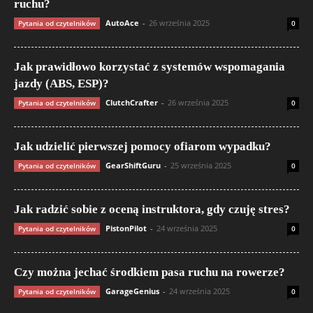
ruchu?
AutoAce
-
26 września 2025
Pytania od czytelników
0
Jak prawidłowo korzystać z systemów wspomagania
jazdy (ABS, ESP)?
ClutchCrafter
-
26 września 2025
Pytania od czytelników
0
Jak udzielić pierwszej pomocy ofiarom wypadku?
GearShiftGuru
-
25 września 2025
Pytania od czytelników
0
Jak radzić sobie z oceną instruktora, gdy czuję stres?
PistonPilot
-
24 września 2025
Pytania od czytelników
0
Czy można jechać środkiem pasa ruchu na rowerze?
GarageGenius
-
24 września 2025
Pytania od czytelników
0