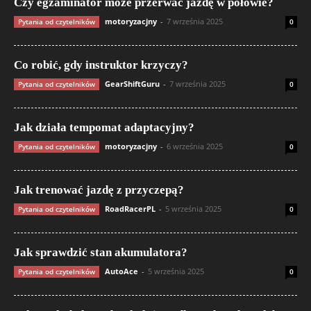
Czy egzaminator może przerwać jazdę w połowie?
motoryzacjny
-
7 września 2025
Pytania od czytelników
0
Co robić, gdy instruktor krzyczy?
GearShiftGuru
-
7 września 2025
Pytania od czytelników
0
Jak działa tempomat adaptacyjny?
motoryzacjny
-
6 września 2025
Pytania od czytelników
0
Jak trenować jazdę z przyczepą?
RoadRacerPL
-
5 września 2025
Pytania od czytelników
0
Jak sprawdzić stan akumulatora?
AutoAce
-
5 września 2025
Pytania od czytelników
0