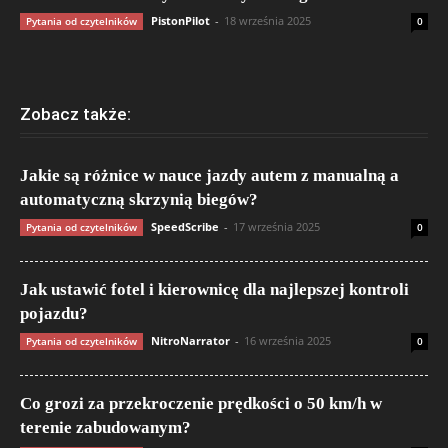
PistonPilot
-
18 września 2025
Pytania od czytelników
0
Zobacz także:
Jakie są różnice w nauce jazdy autem z manualną a
automatyczną skrzynią biegów?
SpeedScribe
-
17 września 2025
Pytania od czytelników
0
Jak ustawić fotel i kierownicę dla najlepszej kontroli
pojazdu?
NitroNarrator
-
16 września 2025
Pytania od czytelników
0
Co grozi za przekroczenie prędkości o 50 km/h w
terenie zabudowanym?