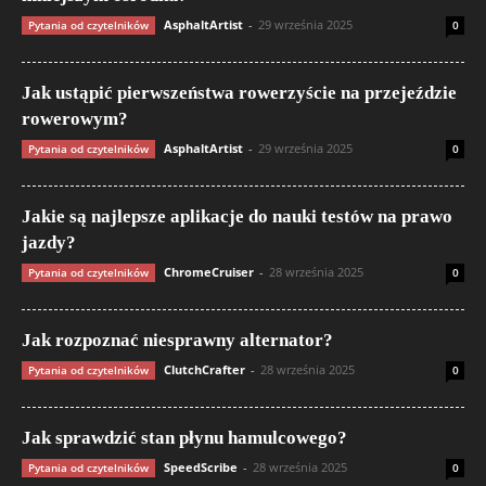
AsphaltArtist
-
29 września 2025
Pytania od czytelników
0
Jak ustąpić pierwszeństwa rowerzyście na przejeździe
rowerowym?
AsphaltArtist
-
29 września 2025
Pytania od czytelników
0
Jakie są najlepsze aplikacje do nauki testów na prawo
jazdy?
ChromeCruiser
-
28 września 2025
Pytania od czytelników
0
Jak rozpoznać niesprawny alternator?
ClutchCrafter
-
28 września 2025
Pytania od czytelników
0
Jak sprawdzić stan płynu hamulcowego?
SpeedScribe
-
28 września 2025
Pytania od czytelników
0