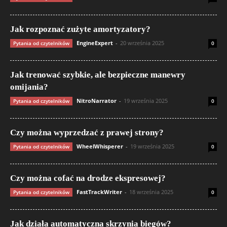
Jak rozpoznać zużyte amortyzatory?
EngineExpert
-
20 września 2025
Pytania od czytelników
0
Jak trenować szybkie, ale bezpieczne manewry
omijania?
NitroNarrator
-
19 września 2025
Pytania od czytelników
0
Czy można wyprzedzać z prawej strony?
WheelWhisperer
-
19 września 2025
Pytania od czytelników
0
Czy można cofać na drodze ekspresowej?
FastTrackWriter
-
18 września 2025
Pytania od czytelników
0
Jak działa automatyczna skrzynia biegów?