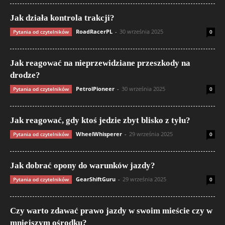
Jak działa kontrola trakcji?
RoadRacerPL
-
30 września 2025
Pytania od czytelników
0
Jak reagować na nieprzewidziane przeszkody na
drodze?
PetrolPioneer
-
30 września 2025
Pytania od czytelników
0
Jak reagować, gdy ktoś jedzie zbyt blisko z tyłu?
WheelWhisperer
-
29 września 2025
Pytania od czytelników
0
Jak dobrać opony do warunków jazdy?
GearShiftGuru
-
29 września 2025
Pytania od czytelników
0
Czy warto zdawać prawo jazdy w swoim mieście czy w
mniejszym ośrodku?