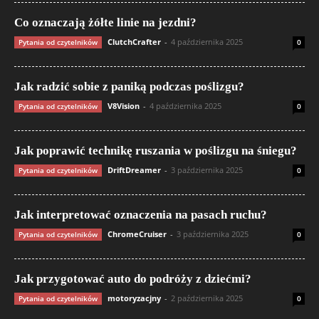
Co oznaczają żółte linie na jezdni?
ClutchCrafter
-
4 października 2025
Pytania od czytelników
0
Jak radzić sobie z paniką podczas poślizgu?
V8Vision
-
4 października 2025
Pytania od czytelników
0
Jak poprawić technikę ruszania w poślizgu na śniegu?
DriftDreamer
-
3 października 2025
Pytania od czytelników
0
Jak interpretować oznaczenia na pasach ruchu?
ChromeCruiser
-
3 października 2025
Pytania od czytelników
0
Jak przygotować auto do podróży z dziećmi?
motoryzacjny
-
2 października 2025
Pytania od czytelników
0