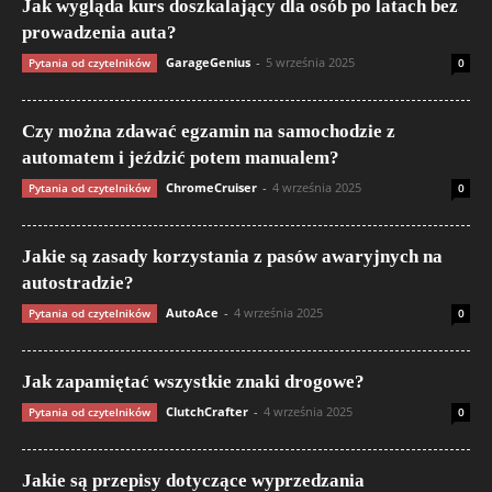
Jak wygląda kurs doszkalający dla osób po latach bez
prowadzenia auta?
GarageGenius
-
5 września 2025
Pytania od czytelników
0
Czy można zdawać egzamin na samochodzie z
automatem i jeździć potem manualem?
ChromeCruiser
-
4 września 2025
Pytania od czytelników
0
Jakie są zasady korzystania z pasów awaryjnych na
autostradzie?
AutoAce
-
4 września 2025
Pytania od czytelników
0
Jak zapamiętać wszystkie znaki drogowe?
ClutchCrafter
-
4 września 2025
Pytania od czytelników
0
Jakie są przepisy dotyczące wyprzedzania