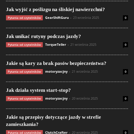
Jak wyjść z poślizgu na śliskiej nawierzchni?
GearShiftGuru
-
23 września 2025
Pytania od czytelników
0
Jak unikać rutyny podczas jazdy?
TorqueTeller
-
21 września 2025
Pytania od czytelników
0
Jakie są kary za brak pasów bezpieczeństwa?
motoryzacjny
-
21 września 2025
Pytania od czytelników
0
Jak działa system start-stop?
motoryzacjny
-
20 września 2025
Pytania od czytelników
0
Jakie są przepisy dotyczące jazdy w strefie
zamieszkania?
ClutchCrafter
-
20 września 2025
Pytania od czytelników
0