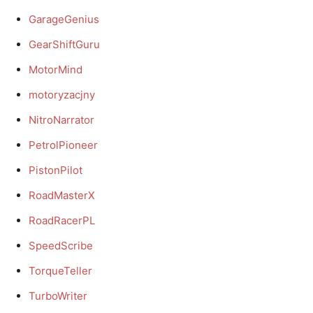
GarageGenius
GearShiftGuru
MotorMind
motoryzacjny
NitroNarrator
PetrolPioneer
PistonPilot
RoadMasterX
RoadRacerPL
SpeedScribe
TorqueTeller
TurboWriter