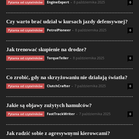
EngineExpert
-
8 października 2025
Pytania od czytelników
0
Czy warto brać udział w kursach jazdy defensywnej?
PetrolPioneer
-
8 października 2025
Pytania od czytelników
0
Jak trenować skupienie na drodze?
TorqueTeller
-
8 października 2025
Pytania od czytelników
0
Co zrobić, gdy na skrzyżowaniu nie działają światła?
ClutchCrafter
-
7 października 2025
Pytania od czytelników
0
Jakie są objawy zużytych hamulców?
FastTrackWriter
-
7 października 2025
Pytania od czytelników
0
Jak radzić sobie z agresywnymi kierowcami?