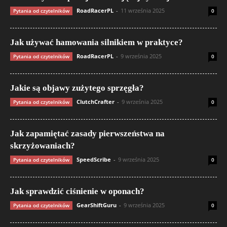
RoadRacerPL
-
11 września 2025
Pytania od czytelników
0
Jak używać hamowania silnikiem w praktyce?
RoadRacerPL
-
9 września 2025
Pytania od czytelników
0
Jakie są objawy zużytego sprzęgła?
ClutchCrafter
-
9 września 2025
Pytania od czytelników
0
Jak zapamiętać zasady pierwszeństwa na
skrzyżowaniach?
SpeedScribe
-
9 września 2025
Pytania od czytelników
0
Jak sprawdzić ciśnienie w oponach?
GearShiftGuru
-
9 września 2025
Pytania od czytelników
0