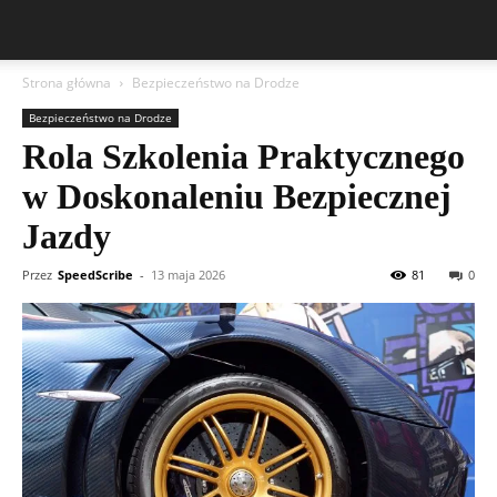
Strona główna
Bezpieczeństwo na Drodze
Bezpieczeństwo na Drodze
Rola Szkolenia Praktycznego
w Doskonaleniu Bezpiecznej
Jazdy
Przez
SpeedScribe
-
13 maja 2026
81
0