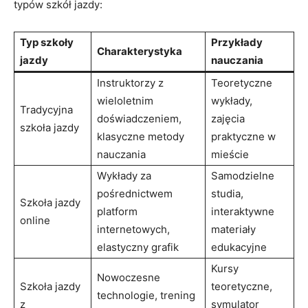
typów szkół jazdy:
Typ szkoły
Przykłady
Charakterystyka
jazdy
nauczania
Instruktorzy z
Teoretyczne
wieloletnim
wykłady,
Tradycyjna
doświadczeniem,
zajęcia
szkoła jazdy
klasyczne metody
praktyczne w
nauczania
mieście
Wykłady za
Samodzielne
pośrednictwem
studia,
Szkoła jazdy
platform
interaktywne
online
internetowych,
materiały
elastyczny grafik
edukacyjne
Kursy
Nowoczesne
Szkoła jazdy
teoretyczne,
technologie, trening
z
symulator