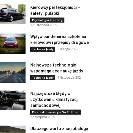
Kierowcy perfekcjoniści –
zalety i pułapki
Psychologia Kierowcy
12 listopada 2025
Wpływ pandemii na szkolenia
kierowców i przepisy drogowe
8 lutego 2025
Technika Jazdy
Najnowsze technologie
wspomagające naukę jazdy
7 listopada 2024
Technika Jazdy
Najczęstsze błędy w
użytkowaniu klimatyzacji
samochodowej
Poradnik Kierowcy – Na Co Dzień
22 sierpnia 2025
Dlaczego warto znać obsługę