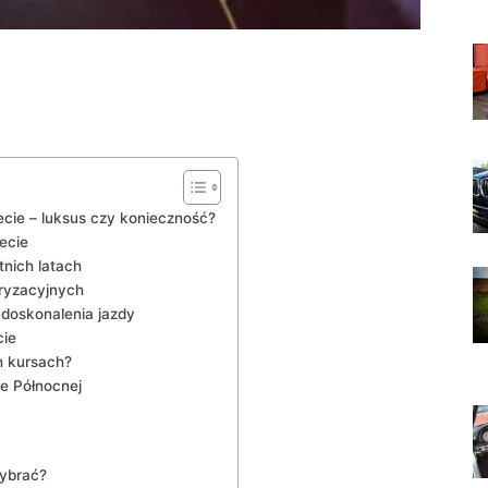
ecie – luksus czy konieczność?
ecie
tnich latach
ryzacyjnych
doskonalenia jazdy
cie
h kursach?
e Północnej
wybrać?