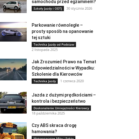
samochodu przed egzaminem?
30 stycznia 2026
Szkoły Jazdy i ODTJ
Parkowanie równoległe –
prosty sposób na opanowanie
tej sztuki
Technika Jazdy od Podstaw
2 listopada 2025
Jak Zrozumieć Prawo na Temat
Odpowiedzialności w Wypadku:
Szkolenie dla Kierowców
1 czerwca 2020
Technika Jazdy
Jazda z dużymi prędkościami –
kontrola i bezpieczeństwo
Doskonalenie Umiejętności Kierowcy
18 października 2025
Czy ABS skraca drogę
hamowania?
Motoryzacyjne Mity i Fakty