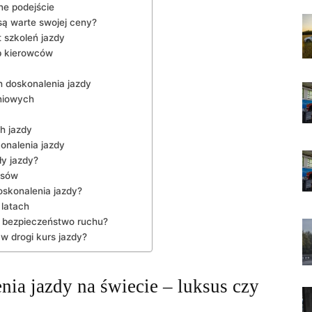
lne podejście
ą warte swojej ceny?
 szkoleń jazdy
b kierowców
h doskonalenia jazdy
niowych
h jazdy
onalenia jazdy
ły jazdy?
rsów
oskonalenia jazdy?
 latach
a bezpieczeństwo ruchu?
 drogi kurs jazdy?
nia jazdy na świecie – luksus czy