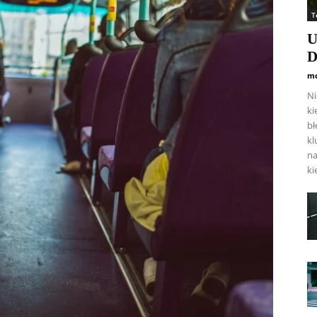
T
U
D
mo
Ni
ki
bł
kl
na
ki