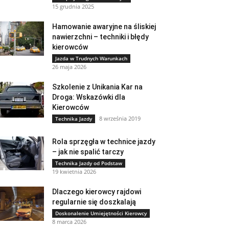
15 grudnia 2025
Hamowanie awaryjne na śliskiej
nawierzchni – techniki i błędy
kierowców
Jazda w Trudnych Warunkach
26 maja 2026
Szkolenie z Unikania Kar na
Droga: Wskazówki dla
Kierowców
8 września 2019
Technika Jazdy
Rola sprzęgła w technice jazdy
– jak nie spalić tarczy
Technika Jazdy od Podstaw
19 kwietnia 2026
Dlaczego kierowcy rajdowi
regularnie się doszkalają
Doskonalenie Umiejętności Kierowcy
8 marca 2026