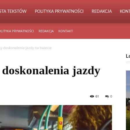
ISTA TEKSTÓW
POLITYKA PRYWATNOŚCI
REDAKCJA
KON
LITYKA PRYWATNOŚCI
REDAKCJA
KONTAKT
y doskonalenia jazdy na świecie
L
 doskonalenia jazdy
61
0