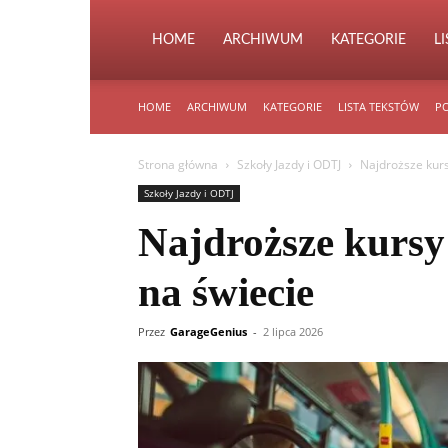
HOME
ARCHIWUM
KATEGORIE
L
HOME
ARCHIWUM
KATEGORIE
LISTA TEKSTÓW
PO
Strona główna
Szkoły Jazdy i ODTJ
Najdroższe kurs
Szkoły Jazdy i ODTJ
Najdroższe kursy
na świecie
Przez
GarageGenius
-
2 lipca 2026