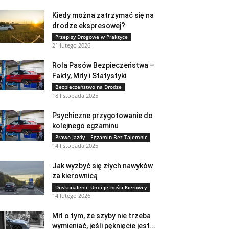
Kiedy można zatrzymać się na
drodze ekspresowej?
Przepisy Drogowe w Praktyce
21 lutego 2026
Rola Pasów Bezpieczeństwa –
Fakty, Mity i Statystyki
Bezpieczeństwo na Drodze
18 listopada 2025
Psychiczne przygotowanie do
kolejnego egzaminu
Prawo Jazdy – Egzamin Bez Tajemnic
14 listopada 2025
Jak wyzbyć się złych nawyków
za kierownicą
Doskonalenie Umiejętności Kierowcy
14 lutego 2026
Mit o tym, że szyby nie trzeba
wymieniać, jeśli pęknięcie jest...