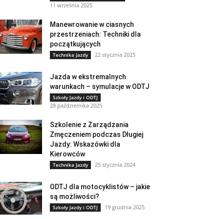
11 września 2025
Manewrowanie w ciasnych
przestrzeniach: Techniki dla
początkujących
22 stycznia 2025
Technika Jazdy
Jazda w ekstremalnych
warunkach – symulacje w ODTJ
Szkoły Jazdy i ODTJ
28 października 2025
Szkolenie z Zarządzania
Zmęczeniem podczas Długiej
Jazdy: Wskazówki dla
Kierowców
25 stycznia 2024
Technika Jazdy
ODTJ dla motocyklistów – jakie
są możliwości?
19 grudnia 2025
Szkoły Jazdy i ODTJ