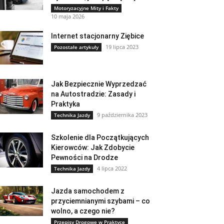
Motoryzacyjne Mity i Fakty
10 maja 2026
Internet stacjonarny Ziębice
19 lipca 2023
Pozostałe artykuły
Jak Bezpiecznie Wyprzedzać
na Autostradzie: Zasady i
Praktyka
9 października 2023
Technika Jazdy
Szkolenie dla Początkujących
Kierowców: Jak Zdobycie
Pewności na Drodze
4 lipca 2022
Technika Jazdy
Jazda samochodem z
przyciemnianymi szybami – co
wolno, a czego nie?
Przepisy Drogowe w Praktyce