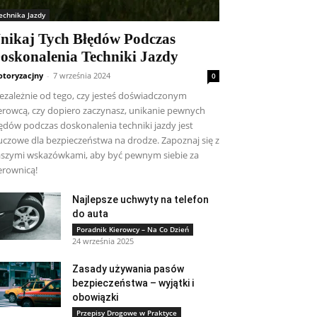
echnika Jazdy
nikaj Tych Błędów Podczas
oskonalenia Techniki Jazdy
toryzacjny
-
7 września 2024
0
ezależnie od tego, czy jesteś doświadczonym
erowcą, czy dopiero zaczynasz, unikanie pewnych
ędów podczas doskonalenia techniki jazdy jest
uczowe dla bezpieczeństwa na drodze. Zapoznaj się z
szymi wskazówkami, aby być pewnym siebie za
erownicą!
Najlepsze uchwyty na telefon
do auta
Poradnik Kierowcy – Na Co Dzień
24 września 2025
Zasady używania pasów
bezpieczeństwa – wyjątki i
obowiązki
Przepisy Drogowe w Praktyce