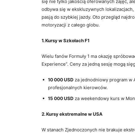
się nie tylko jakością oferowanych zajęć, a
odbywa się w ekskluzywnych lokalizacjach
pasją do szybkiej jazdy. Oto przegląd najdr
motoryzacji z całego globu.
1. Kursy w Szkołach F1
Wielu fanów Formuły 1 ma okazję spróbować 
Experience”. Ceny za jedną sesję mogą sięg
10 000 USD
za jednodniowy program w A
profesjonalnych kierowców.
15 000 USD
za weekendowy kurs w Monak
2. Kursy ekstremalne w USA
W stanach Zjednoczonych nie brakuje ekstr