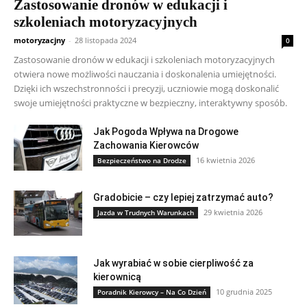
Zastosowanie dronów w edukacji i
szkoleniach motoryzacyjnych
motoryzacjny
-
28 listopada 2024
0
Zastosowanie dronów w edukacji i szkoleniach motoryzacyjnych
otwiera nowe możliwości nauczania i doskonalenia umiejętności.
Dzięki ich wszechstronności i precyzji, uczniowie mogą doskonalić
swoje umiejętności praktyczne w bezpieczny, interaktywny sposób.
Jak Pogoda Wpływa na Drogowe
Zachowania Kierowców
16 kwietnia 2026
Bezpieczeństwo na Drodze
Gradobicie – czy lepiej zatrzymać auto?
29 kwietnia 2026
Jazda w Trudnych Warunkach
Jak wyrabiać w sobie cierpliwość za
kierownicą
10 grudnia 2025
Poradnik Kierowcy – Na Co Dzień