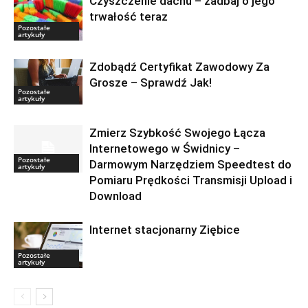
Czyszczenie dachu – zadbaj o jego
trwałość teraz
Pozostałe
artykuły
Zdobądź Certyfikat Zawodowy Za
Grosze – Sprawdź Jak!
Pozostałe
artykuły
Zmierz Szybkość Swojego Łącza
Internetowego w Świdnicy –
Pozostałe
Darmowym Narzędziem Speedtest do
artykuły
Pomiaru Prędkości Transmisji Upload i
Download
Internet stacjonarny Ziębice
Pozostałe
artykuły