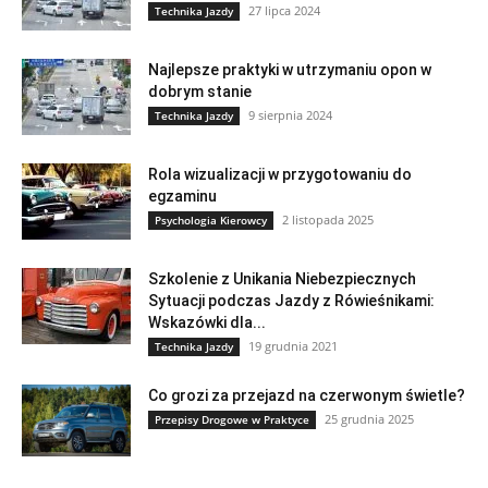
27 lipca 2024
Technika Jazdy
Najlepsze praktyki w utrzymaniu opon w
dobrym stanie
9 sierpnia 2024
Technika Jazdy
Rola wizualizacji w przygotowaniu do
egzaminu
2 listopada 2025
Psychologia Kierowcy
Szkolenie z Unikania Niebezpiecznych
Sytuacji podczas Jazdy z Rówieśnikami:
Wskazówki dla...
19 grudnia 2021
Technika Jazdy
Co grozi za przejazd na czerwonym świetle?
25 grudnia 2025
Przepisy Drogowe w Praktyce