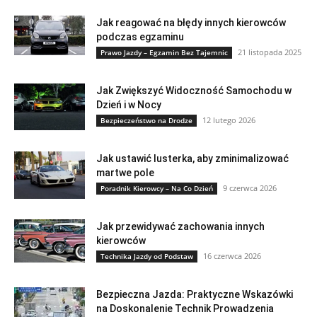
Jak reagować na błędy innych kierowców
podczas egzaminu
21 listopada 2025
Prawo Jazdy – Egzamin Bez Tajemnic
Jak Zwiększyć Widoczność Samochodu w
Dzień i w Nocy
12 lutego 2026
Bezpieczeństwo na Drodze
Jak ustawić lusterka, aby zminimalizować
martwe pole
9 czerwca 2026
Poradnik Kierowcy – Na Co Dzień
Jak przewidywać zachowania innych
kierowców
16 czerwca 2026
Technika Jazdy od Podstaw
Bezpieczna Jazda: Praktyczne Wskazówki
na Doskonalenie Technik Prowadzenia