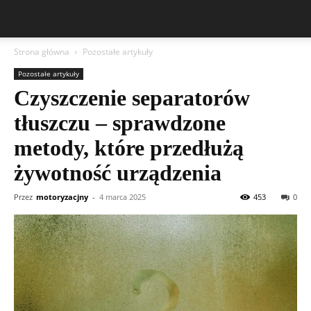
Strona główna
Pozostałe artykuły
Pozostałe artykuły
Czyszczenie separatorów
tłuszczu – sprawdzone
metody, które przedłużą
żywotność urządzenia
Przez
motoryzacjny
-
4 marca 2025
453
0