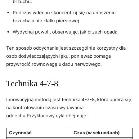
brzuchu.
Podczas wdechu skoncentruj ‌się na⁤ unoszeniu
brzucha,a nie klatki piersiowej.
Wydychaj powoli, obserwując, jak brzuch opada.
Ten sposób oddychania‌ jest szczególnie korzystny ‌dla
osób doświadczających lęku, ponieważ pomaga
⁤przywrócić równowagę⁢ układu nerwowego.
Technika 4-7-8
Innowacyjną ⁢metodą jest technika 4-7-8, ‌która opiera się
na kontrolowaniu czasu wydawania
oddechu.Przykładowy‌ cykl ⁤obejmuje:
Czynność
Czas (w sekundach)