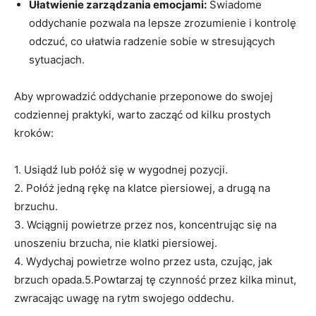
Ułatwienie zarządzania emocjami:
⁣Świadome
oddychanie pozwala na lepsze zrozumienie i kontrolę
odczuć,⁣ co ułatwia radzenie sobie w stresujących
sytuacjach.
Aby wprowadzić oddychanie przeponowe do swojej
⁣codziennej ⁣praktyki, warto​ zacząć od⁢ kilku prostych
kroków:
1. ⁣Usiądź lub połóż się w wygodnej pozycji.⁢ ⁣
2. Połóż jedną rękę na ‌klatce piersiowej, ​a drugą na
brzuchu. ⁤
3. Wciągnij powietrze⁤ przez⁤ nos, koncentrując się na⁤
unoszeniu brzucha, nie klatki piersiowej.⁣
4. Wydychaj ⁢powietrze ⁢wolno przez usta, czując, ⁤jak
brzuch opada.5.Powtarzaj tę czynność ⁣przez kilka ​minut,
zwracając uwagę ​na rytm swojego oddechu.