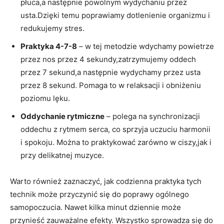
płuca,a następnie powolnym wydychaniu przez
usta.Dzięki⁢ temu poprawiamy dotlenienie organizmu i
‌redukujemy stres.
Praktyka 4-7-8
– w tej⁢ metodzie wdychamy powietrze
‌przez⁣ nos przez 4⁣ sekundy,zatrzymujemy oddech
przez 7 sekund,a następnie wydychamy przez usta
przez 8 sekund. Pomaga to w relaksacji i ​obniżeniu
poziomu lęku.
Oddychanie rytmiczne
– polega na synchronizacji
oddechu ⁣z​ rytmem serca, co sprzyja ⁤uczuciu harmonii
i ⁣spokoju. ​Można to praktykować zarówno ⁣w ciszy,jak i
przy delikatnej muzyce.
Warto również zaznaczyć, jak codzienna praktyka tych
technik może‌ przyczynić się⁣ do ⁢poprawy ogólnego
samopoczucia. Nawet ⁣kilka minut dziennie może
przynieść zauważalne ⁤efekty. Wszystko sprowadza ​się⁣ do