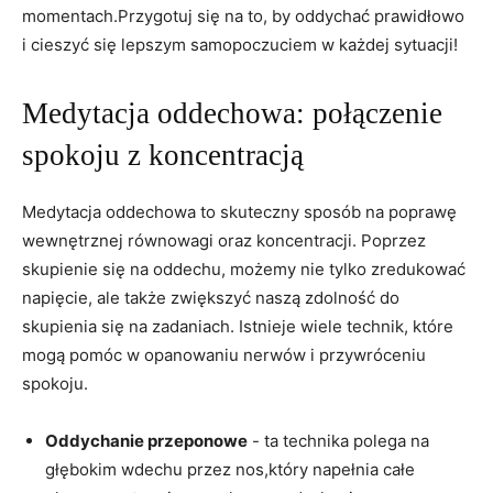
momentach.Przygotuj się na to, by ⁣oddychać prawidłowo
i cieszyć się lepszym samopoczuciem w każdej sytuacji!
Medytacja oddechowa: połączenie
spokoju z koncentracją
Medytacja oddechowa to skuteczny sposób na poprawę
wewnętrznej ​równowagi oraz koncentracji. Poprzez⁤
skupienie⁢ się na oddechu, możemy ​nie tylko zredukować
napięcie, ale także zwiększyć naszą zdolność do
skupienia się na zadaniach. Istnieje wiele technik, które
mogą pomóc w opanowaniu nerwów i ​przywróceniu
spokoju.
Oddychanie przeponowe
‍-​ ta technika polega na
‍głębokim ⁤wdechu przez nos,który napełnia całe