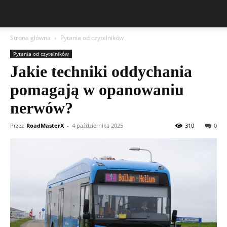
Strona główna
Pytania od czytelników
Pytania od czytelników
Jakie techniki oddychania
pomagają w opanowaniu
nerwów?
Przez
RoadMasterX
-
4 października 2025
310
0