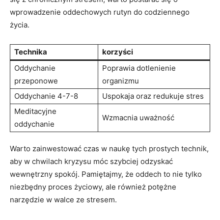
wprowadzenie oddechowych ⁤rutyn do ‍codziennego
życia.
Technika
korzyści
Oddychanie
Poprawia dotlenienie
przeponowe
organizmu
Oddychanie 4-7-8
Uspokaja oraz redukuje stres
Meditacyjne
Wzmacnia uważność
oddychanie
Warto zainwestować czas w naukę⁤ tych prostych technik,
aby w chwilach⁣ kryzysu ​móc‍ szybciej odzyskać
wewnętrzny spokój. Pamiętajmy, ⁤że oddech to nie tylko
niezbędny proces​ życiowy, ale‍ również⁤ potężne
narzędzie ‌w walce ⁤ze stresem.