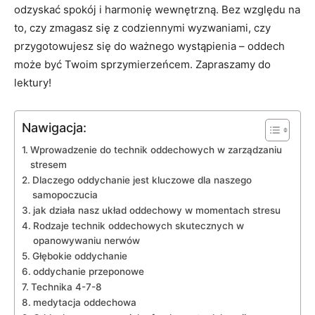
odzyskać spokój i harmonię wewnętrzną. ⁣Bez względu na
to, czy zmagasz się z codziennymi wyzwaniami, czy
przygotowujesz się do ważnego ⁢wystąpienia – oddech
⁣może być Twoim sprzymierzeńcem. Zapraszamy do
lektury!
Nawigacja:
Wprowadzenie do ‍technik oddechowych w zarządzaniu
stresem
Dlaczego oddychanie jest kluczowe dla naszego
samopoczucia
jak działa‌ nasz układ oddechowy w momentach stresu
Rodzaje technik ‍oddechowych skutecznych w
opanowywaniu nerwów
Głębokie ‍oddychanie
oddychanie przeponowe
Technika 4-7-8
medytacja oddechowa