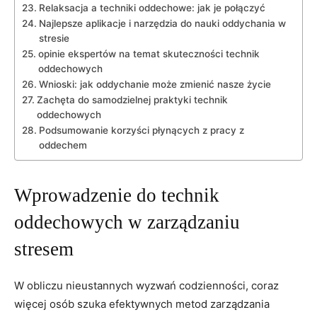
Relaksacja a ⁣techniki oddechowe: jak je połączyć
Najlepsze aplikacje i narzędzia do ‍nauki⁢ oddychania⁤ w
stresie
opinie ekspertów na temat skuteczności technik
oddechowych
Wnioski: jak oddychanie może zmienić nasze życie
Zachęta do samodzielnej⁢ praktyki technik⁢
oddechowych
Podsumowanie korzyści płynących‌ z‍ pracy z
oddechem
Wprowadzenie do ‍technik
oddechowych w zarządzaniu
stresem
W ⁤obliczu nieustannych wyzwań codzienności, coraz⁤
więcej osób szuka efektywnych metod zarządzania