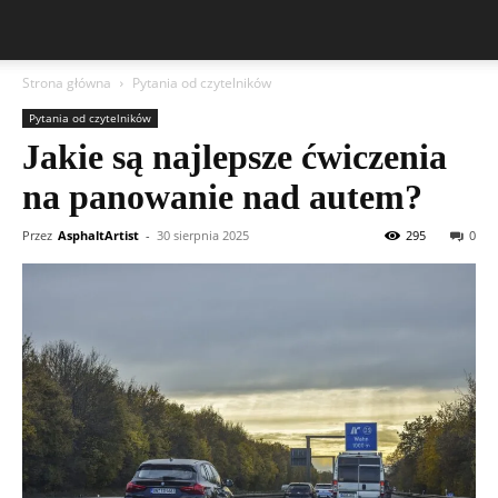
Strona główna
Pytania od czytelników
Pytania od czytelników
Jakie są najlepsze ćwiczenia
na panowanie nad autem?
Przez
AsphaltArtist
-
30 sierpnia 2025
295
0