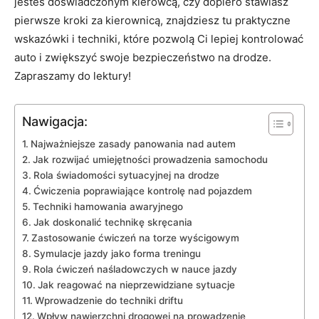
⁤jesteś doświadczonym kierowcą, czy dopiero stawiasz
pierwsze kroki za kierownicą, znajdziesz tu ⁣praktyczne
wskazówki i techniki, które pozwolą Ci lepiej kontrolować
auto i zwiększyć‍ swoje bezpieczeństwo na drodze.
Zapraszamy do lektury!
Nawigacja:
Najważniejsze zasady⁢ panowania ‍nad autem
Jak​ rozwijać umiejętności prowadzenia samochodu
Rola świadomości sytuacyjnej ‌na drodze
Ćwiczenia poprawiające kontrolę⁤ nad pojazdem
Techniki hamowania awaryjnego
Jak⁢ doskonalić ⁣technikę skręcania
Zastosowanie ćwiczeń na torze⁤ wyścigowym
Symulacje jazdy jako‍ forma treningu
Rola ćwiczeń naśladowczych w nauce jazdy
Jak⁤ reagować na nieprzewidziane sytuacje
Wprowadzenie do techniki driftu
Wpływ nawierzchni drogowej na prowadzenie