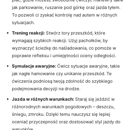
jak parkowanie,⁤ ruszanie pod górkę oraz ​jazda tyłem.⁣
To pozwoli ci ‍zyskać kontrolę nad autem ⁣w różnych
sytuacjach.
Trening reakcji:
Stwórz tory przeszkód, ​które
wymagają ⁣szybkich reakcji.⁣ Użyj pachołków, by
⁣wyznaczyć ścieżkę do naśladowania, ⁣co pomoże w
‌poprawie refleksu i umiejętności oceny ⁢odległości.
Symulacje​ awaryjne:
⁣Ćwicz sytuacje ⁢awaryjne, takie
⁢jak nagłe hamowanie czy unikanie przeszkód. Te
ćwiczenia podniosą twoją zdolność do szybkiego
podejmowania decyzji na drodze.
Jazda ⁢w różnych⁣ warunkach:
Staraj się jeździć​ w
różnorodnych warunkach pogodowych – deszczu,
‌śniegu, zmroku. Dzięki temu nauczysz się lepiej
oceniać przyczepność oraz dostosować styl jazdy do
warunków.