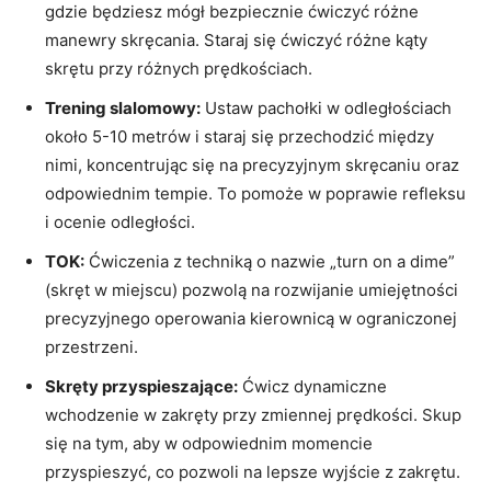
gdzie będziesz mógł bezpiecznie ćwiczyć różne‍
manewry skręcania. Staraj ‍się ćwiczyć różne kąty‌
skrętu przy różnych prędkościach.
Trening slalomowy:
Ustaw pachołki w odległościach
około 5-10 metrów ⁤i staraj się przechodzić między
nimi, koncentrując ⁣się na‍ precyzyjnym skręcaniu ⁢oraz
odpowiednim ⁣tempie.⁤ To ‍pomoże w poprawie refleksu
⁣i ocenie odległości.
TOK:
Ćwiczenia⁢ z techniką o nazwie „turn on a dime”
(skręt w miejscu) pozwolą ⁢na rozwijanie umiejętności
precyzyjnego operowania kierownicą w ograniczonej
przestrzeni.
Skręty‌ przyspieszające:
Ćwicz dynamiczne‍
wchodzenie w zakręty przy zmiennej prędkości. Skup
się na tym, aby w⁤ odpowiednim momencie⁣
przyspieszyć, co pozwoli na lepsze wyjście z zakrętu.