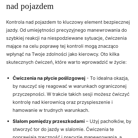
nad pojazdem
Kontrola nad pojazdem to kluczowy element bezpiecznej‌
jazdy. ​Od umiejętności precyzyjnego manewrowania do
⁤szybkiej reakcji na niespodziewane sytuacje, ćwiczenia
mające na‌ celu poprawę tej kontroli mogą​ znacząco
wpłynąć na Twoje zdolności jako kierowcy. Oto‍ kilka
skutecznych ćwiczeń, które‌ warto‍ wprowadzić w‌ życie:
Ćwiczenia na płycie poślizgowej
-⁣ To idealna ⁢okazja,
by nauczyć się reagować w warunkach⁤ ograniczonej
przyczepności. W⁢ trakcie takich sesji możesz ćwiczyć
kontrolę nad kierownicą oraz⁤ przyspieszenie ​i
hamowanie w trudnych warunkach.
Slalom pomiędzy przeszkodami
– Użyj pachołków, by
stworzyć tor⁤ do jazdy w ⁤slalomie. Ćwiczenia te
poprawiają​ zręczność i precyzję ‌manewrowania,⁢ a