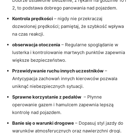
‌Dobrze ustawione siedzenie, z rękami na godzinie 10 i
2, to podstawa dobrego panowania⁣ nad ⁢pojazdem.
Kontrola prędkości
– nigdy nie przekraczaj
dozwolonej prędkości; ​pamiętaj, że szybkość wpływa
na czas reakcji.
obserwacja otoczenia
– Regularne spoglądanie w
lusterka i kontrolowanie ‌martwych punktów zapewnia
większe bezpieczeństwo.
Przewidywanie ruchu innych uczestników
–
⁣Antycypacja zachowań ‍innych kierowców‍ pozwala
uniknąć niebezpiecznych sytuacji.
Sprawne korzystanie z⁤ pedałów
⁣ – Płynne
operowanie gazem i hamulcem zapewnia lepszą
kontrolę nad pojazdem.
Banie⁢ się o warunki drogowe
– Dopasuj⁤ styl jazdy do
warunków atmosferycznych​ oraz nawierzchni drogi.