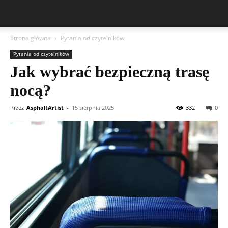
Strona główna
Pytania od czytelników
Pytania od czytelników
Jak wybrać bezpieczną trasę
nocą?
Przez
AsphaltArtist
-
15 sierpnia 2025
332
0