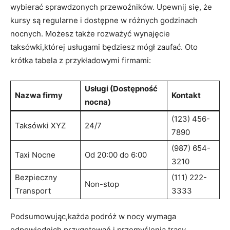
wybierać sprawdzonych⁣ przewoźników. ⁣Upewnij się, że
kursy są regularne i ⁣dostępne w różnych godzinach
nocnych. Możesz także rozważyć wynajęcie
taksówki,której usługami będziesz mógł zaufać. Oto
krótka tabela⁣ z przykładowymi firmami:
Usługi (Dostępność
Nazwa⁣ firmy
Kontakt
nocna)
(123) 456-
Taksówki XYZ
24/7
7890
(987) 654-
Taxi Nocne
Od 20:00 do 6:00
3210
Bezpieczny
(111) 222-
Non-stop
Transport
3333
Podsumowując,każda podróż w nocy wymaga
odpowiednich przygotowań i przemyślenia trasy.