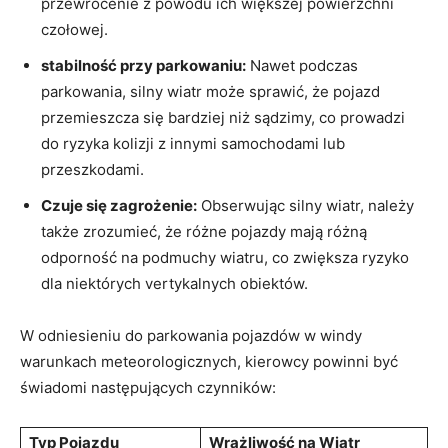
przewrócenie z powodu ‍ich większej powierzchni
czołowej.
stabilność przy parkowaniu:
​Nawet podczas
parkowania, silny wiatr może sprawić, że⁤ pojazd
‍przemieszcza się bardziej​ niż sądzimy, co prowadzi
do ryzyka kolizji z innymi samochodami lub
przeszkodami.
Czuje się zagrożenie:
Obserwując silny ‍wiatr, należy
także zrozumieć, że ⁢różne pojazdy mają różną
odporność na podmuchy wiatru, co⁣ zwiększa ryzyko
dla niektórych vertykalnych ​obiektów.
W odniesieniu do parkowania ⁣pojazdów w windy
warunkach‌ meteorologicznych, kierowcy⁤ powinni być
⁤świadomi⁣ następujących czynników:
Typ Pojazdu
Wrażliwość na Wiatr