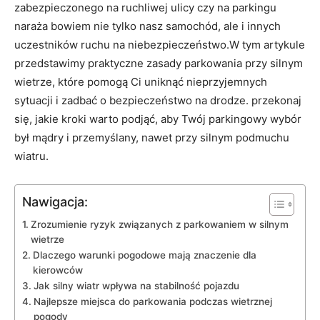
‌zabezpieczonego na ruchliwej ulicy czy ‍na parkingu
naraża⁣ bowiem​ nie⁣ tylko nasz samochód, ale⁣ i innych
⁤uczestników ​ruchu ⁢na niebezpieczeństwo.W tym⁤ artykule⁤
przedstawimy praktyczne zasady parkowania przy ⁤silnym
wietrze, które pomogą Ci⁣ uniknąć nieprzyjemnych
sytuacji i zadbać ⁤o ⁤bezpieczeństwo na‍ drodze.‌ przekonaj
się, jakie kroki warto podjąć, aby Twój parkingowy wybór
był mądry i przemyślany, nawet przy ​silnym podmuchu
wiatru.
Nawigacja:
Zrozumienie ryzyk związanych​ z parkowaniem w silnym
wietrze
Dlaczego​ warunki pogodowe‌ mają znaczenie dla
kierowców
Jak​ silny wiatr wpływa na stabilność pojazdu
Najlepsze miejsca do parkowania podczas wietrznej
pogody