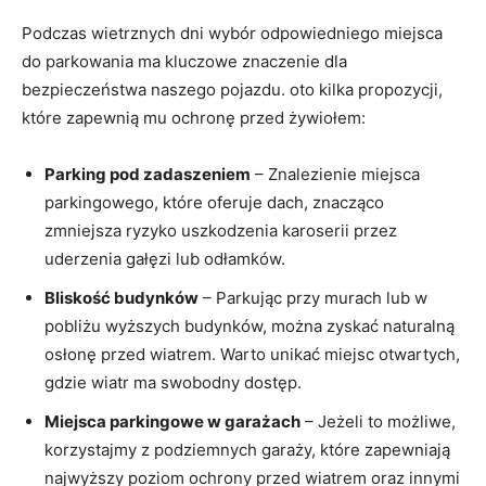
Podczas ‌wietrznych dni wybór odpowiedniego miejsca
do parkowania ⁣ma kluczowe znaczenie ‍dla
bezpieczeństwa⁢ naszego pojazdu. oto‍ kilka ‌propozycji,
które zapewnią mu ochronę przed żywiołem:
Parking pod zadaszeniem
– Znalezienie miejsca
parkingowego, które oferuje dach, znacząco
zmniejsza ryzyko uszkodzenia karoserii przez‍
uderzenia gałęzi lub odłamków.
Bliskość budynków
– Parkując przy murach lub w
pobliżu ‌wyższych budynków, ‍można zyskać naturalną
osłonę przed wiatrem. ⁤Warto unikać⁢ miejsc otwartych,
gdzie wiatr ma swobodny⁢ dostęp.
Miejsca parkingowe w garażach
– ​Jeżeli to możliwe,⁣
korzystajmy z podziemnych garaży, które ⁣zapewniają
najwyższy poziom​ ochrony przed⁢ wiatrem oraz innymi