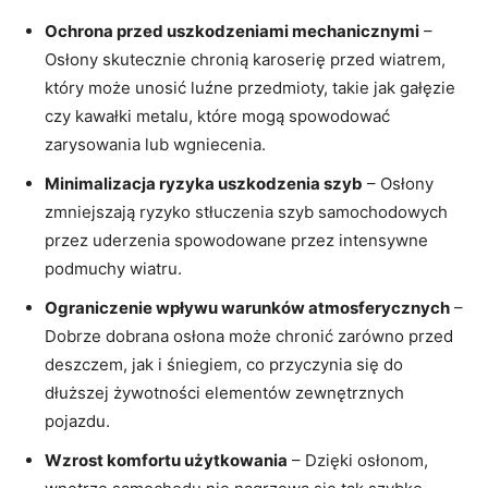
Ochrona przed uszkodzeniami mechanicznymi
–
Osłony ⁣skutecznie chronią⁣ karoserię przed⁣ wiatrem,
który‍ może ⁣unosić luźne przedmioty, takie‌ jak gałęzie
⁢czy ‍kawałki ‌metalu,⁢ które mogą spowodować
zarysowania lub‌ wgniecenia.
Minimalizacja ryzyka uszkodzenia⁣ szyb
– Osłony
zmniejszają ryzyko ⁣stłuczenia szyb samochodowych
przez uderzenia spowodowane przez intensywne
podmuchy wiatru.
Ograniczenie wpływu warunków‍ atmosferycznych
–
Dobrze ⁢dobrana osłona może chronić zarówno przed
deszczem, jak ​i śniegiem, co‌ przyczynia się do
dłuższej żywotności elementów zewnętrznych
pojazdu.
Wzrost komfortu użytkowania
– Dzięki ‍osłonom,⁤