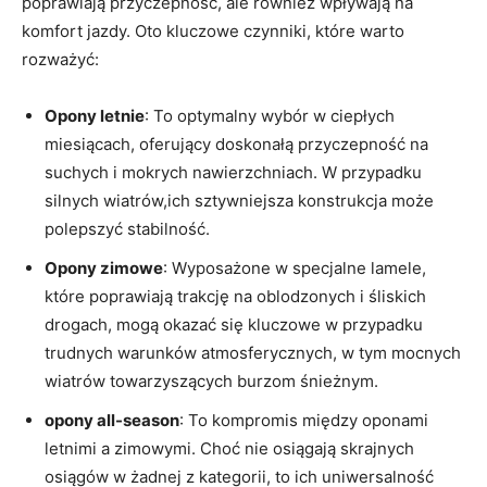
poprawiają​ przyczepność, ale również wpływają⁣ na
komfort jazdy. Oto⁢ kluczowe czynniki, które warto
⁤rozważyć:
Opony‍ letnie
: To optymalny⁢ wybór w ciepłych
miesiącach, oferujący ‌doskonałą przyczepność na
suchych⁣ i mokrych nawierzchniach. W przypadku
silnych wiatrów,ich sztywniejsza​ konstrukcja może
polepszyć ⁣stabilność.
Opony zimowe
: Wyposażone w specjalne lamele,
które⁤ poprawiają trakcję na oblodzonych i śliskich
drogach, mogą​ okazać się kluczowe w przypadku⁢
trudnych warunków atmosferycznych, ⁢w tym mocnych
wiatrów towarzyszących burzom śnieżnym.
opony ⁣all-season
: To kompromis ⁤między ‍oponami
letnimi a ‌zimowymi. Choć​ nie osiągają‌ skrajnych
⁢osiągów⁤ w żadnej z kategorii, to ich⁤ uniwersalność