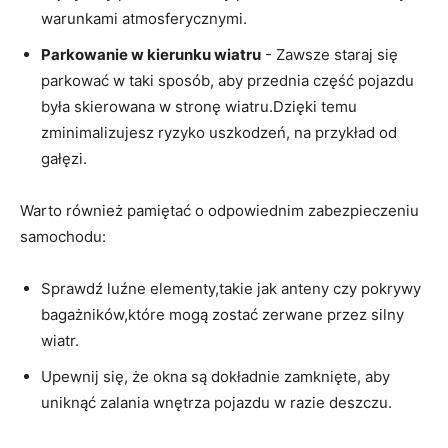
warunkami atmosferycznymi.
Parkowanie w kierunku wiatru
‌-⁤ Zawsze staraj się
parkować w​ taki ⁢sposób, aby przednia część⁢ pojazdu
była skierowana⁣ w stronę wiatru.Dzięki temu
zminimalizujesz ryzyko ⁣uszkodzeń, na​ przykład od
gałęzi.
Warto również pamiętać⁣ o odpowiednim⁣ zabezpieczeniu
samochodu:
Sprawdź luźne⁣ elementy,takie jak ​anteny czy pokrywy‍
bagażników,które⁣ mogą zostać ‌zerwane przez silny
wiatr.
Upewnij się, że okna⁣ są dokładnie zamknięte, aby
uniknąć zalania wnętrza pojazdu w razie ​deszczu.