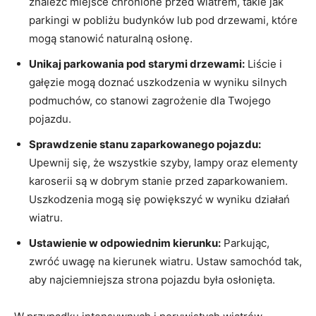
znaleźć miejsce⁤ chronione ‍przed wiatrem, takie‍ jak
parkingi w pobliżu budynków lub⁣ pod‌ drzewami, które
mogą ⁢stanowić naturalną osłonę.
Unikaj‍ parkowania pod⁣ starymi​ drzewami:
Liście i
gałęzie mogą doznać uszkodzenia w wyniku silnych
podmuchów, ‍co stanowi zagrożenie dla Twojego
pojazdu.
Sprawdzenie⁣ stanu zaparkowanego pojazdu:
Upewnij się, że wszystkie szyby, lampy ‌oraz elementy⁣
karoserii są w ​dobrym stanie przed zaparkowaniem.
Uszkodzenia mogą się powiększyć w ⁤wyniku działań
wiatru.
Ustawienie w odpowiednim⁣ kierunku:
Parkując,
zwróć uwagę na kierunek wiatru. Ustaw ⁣samochód tak,
aby najciemniejsza strona pojazdu była osłonięta.