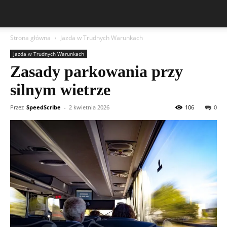
Strona główna
Jazda w Trudnych Warunkach
Jazda w Trudnych Warunkach
Zasady parkowania przy
silnym wietrze
Przez
SpeedScribe
-
2 kwietnia 2026
106
0