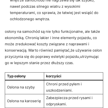
wnętrze samochodu nie nagrzewa się​ tak szybko,
nawet podczas silnego⁤ wiatru z wysokimi
temperaturami, co sprawia, ⁤że łatwiej jest wsiąść do
ochłodzonego wnętrza.
osłony na samochód są nie​ tylko⁤ funkcjonalne, ale ​także
ekonomiką. ⁤Chronią lakier‍ i inne‍ elementy pojazdu, co
może zredukować koszty związane z naprawami i
konserwacją. Warto również‍ pamiętać,że używanie osłon
przyczynia się do ⁤poprawy estetyki pojazdu,utrzymując
go⁢ w lepszym stanie ⁤przez⁢ dłuższy czas.
Typ ⁤osłony
korzyści
Chroni przed pyłem i​
Osłona na szyby
uszkodzeniami.
Zabezpiecza przed rysami i
Osłona na karoserię
odpryskami.