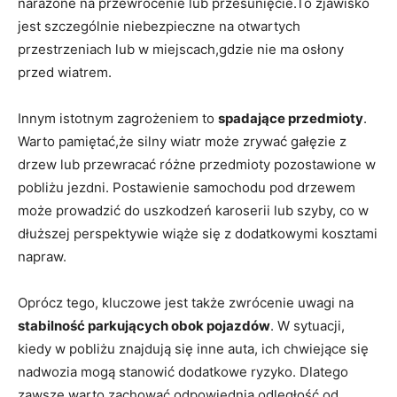
narażone na ​przewrócenie⁤ lub przesunięcie.To zjawisko
jest ‌szczególnie niebezpieczne na otwartych
przestrzeniach ⁤lub w miejscach,gdzie nie ma ‌osłony
przed wiatrem.
Innym​ istotnym zagrożeniem ‌to
spadające⁤ przedmioty
.
Warto pamiętać,że silny wiatr może zrywać gałęzie z
drzew⁤ lub przewracać różne przedmioty pozostawione⁢ w
pobliżu ​jezdni.⁢ Postawienie samochodu pod drzewem
może prowadzić‌ do uszkodzeń karoserii lub szyby, co w
dłuższej ⁢perspektywie wiąże się z dodatkowymi⁢ kosztami
​napraw.
Oprócz tego, kluczowe jest także zwrócenie uwagi‍ na⁤
stabilność parkujących obok pojazdów
. W sytuacji,
kiedy w pobliżu znajdują się⁣ inne auta, ich chwiejące ⁤się⁢
nadwozia‌ mogą ⁣stanowić dodatkowe ryzyko. ⁤Dlatego
zawsze warto ⁢zachować odpowiednią‌ odległość od⁢