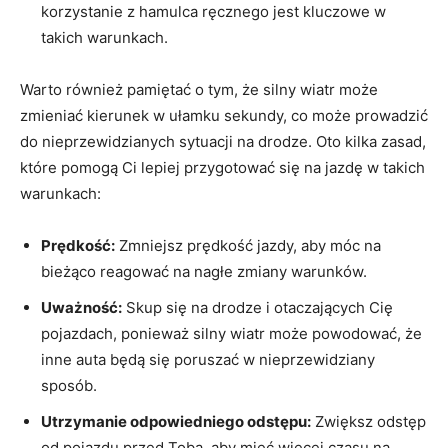
korzystanie z ​hamulca ręcznego jest kluczowe⁣ w
takich warunkach.
Warto⁢ również pamiętać o ​tym, ⁣że silny wiatr może
zmieniać ​kierunek ​w ułamku sekundy, co​ może prowadzić
do ​nieprzewidzianych ​sytuacji na drodze. Oto kilka ‌zasad,
które pomogą Ci lepiej ⁤przygotować się na ‌jazdę ‍w takich
warunkach:
Prędkość:
Zmniejsz prędkość jazdy, aby móc‌ na
bieżąco reagować na nagłe zmiany warunków.
Uważność:
Skup się na drodze ⁣i ‌otaczających Cię
pojazdach, ponieważ silny ‍wiatr może powodować, że
inne auta będą ‍się poruszać w nieprzewidziany
sposób.
Utrzymanie​ odpowiedniego odstępu:
Zwiększ‌ odstęp
od pojazdu ‌przed Tobą,⁣ aby mieć więcej czasu na