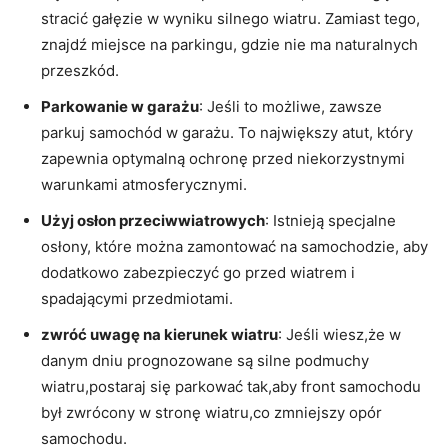
stracić gałęzie w⁢ wyniku silnego wiatru. Zamiast tego,
znajdź miejsce na parkingu, gdzie nie‍ ma​ naturalnych
przeszkód.
Parkowanie w garażu
: Jeśli to​ możliwe, zawsze
parkuj samochód‍ w⁢ garażu. To największy atut, który ​
zapewnia ‌optymalną⁢ ochronę‍ przed niekorzystnymi
warunkami atmosferycznymi.
Użyj osłon przeciwwiatrowych
: ‌Istnieją specjalne ​
osłony, które można ​zamontować na samochodzie, aby
dodatkowo zabezpieczyć ‍go przed‍ wiatrem i
spadającymi przedmiotami.
zwróć​ uwagę ⁢na kierunek wiatru
: ⁣Jeśli wiesz,że w
⁤danym dniu prognozowane⁢ są silne podmuchy
wiatru,postaraj ⁤się parkować tak,aby front samochodu
był zwrócony w⁤ stronę wiatru,co zmniejszy opór
samochodu.