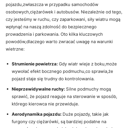
pojazdu,zwłaszcza w przypadku samochodów
osobowych,ciężarówek i ​autobusów.⁤ Niezależnie od tego,
czy⁣ jesteśmy w ruchu,⁣ czy zaparkowani, siły wiatru‍ mogą
wpłynąć⁢ na naszą ‍zdolność do ‌bezpiecznego
prowadzenia i parkowania.‍ Oto kilka kluczowych
powodów,dlaczego warto zwracać uwagę​ na warunki
wietrzne:
Strumienie powietrza:
Gdy wiatr wieje ⁣z boku,może
wywołać efekt bocznego podmuchu,co ⁤sprawia,że⁤ ​​
pojazd staje się trudny do kontrolowania.
Nieprzewidywalne ruchy:
Silne podmuchy ⁤mogą
sprawić, że pojazd reaguje na ‍sterowanie ⁣w sposób,
⁢którego kierowca nie przewiduje.
Aerodynamika pojazdu:
Duże pojazdy, ​takie jak
⁣furgony czy ⁢ciężarówki, są bardziej podatne ⁢na‌