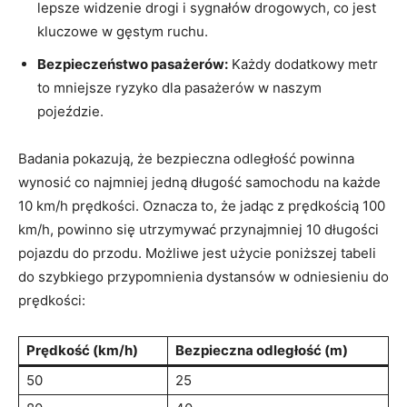
lepsze‍ widzenie ⁢drogi i sygnałów drogowych, co⁣ jest
kluczowe w ‍gęstym ruchu.
Bezpieczeństwo⁣ pasażerów:
Każdy dodatkowy metr⁤
to​ mniejsze ryzyko dla pasażerów w ‍naszym
pojeździe.
Badania ‌pokazują, że bezpieczna odległość ⁢powinna
wynosić co najmniej jedną​ długość samochodu ​na każde⁢
10 km/h prędkości. Oznacza to, ​że jadąc z prędkością 100
km/h, powinno się ⁣utrzymywać ⁣przynajmniej‍ 10 długości
⁢pojazdu do przodu. Możliwe jest użycie poniższej ⁣tabeli
do ⁤szybkiego przypomnienia dystansów​ w⁣ odniesieniu do
prędkości:
Prędkość (km/h)
Bezpieczna odległość (m)
50
25