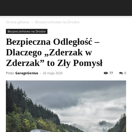
Strona główna
Bezpieczeństwo na Drodze
Bezpieczeństwo na Drodze
Bezpieczna Odległość –
Dlaczego „Zderzak w
Zderzak” to Zły Pomysł
Przez
GarageGenius
-
26 maja 2026
77
0