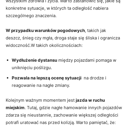
wszystkim zdrowia ⁢i życia. ⁣Warto ‌zastanowić się, jakie ⁤są
‌konkretne sytuacje, w⁢ których ta odległość‌ nabiera
szczególnego znaczenia.
W przypadku warunków pogodowych
, ‌takich jak
‌deszcz, śnieg czy mgła, ⁢droga staje się śliska i ogranicza
widoczność.W takich okolicznościach:
Wydłużenie ‌dystansu
między‌ pojazdami pomaga w
uniknięciu poślizgu.
Pozwala‌ na lepszą ⁢ocenę sytuacji
​ na drodze ‌i
reagowanie⁢ na nagłe zmiany.
Kolejnym ważnym momentem jest
jazda w ruchu
miejskim
. Tutaj, gdzie ‌nagłe hamowanie ⁣innych pojazdów
zdarza się nieustannie, zachowanie większej ‌odległości
potrafi uratować nas przed‌ kolizją. ‌Warto pamiętać, że: