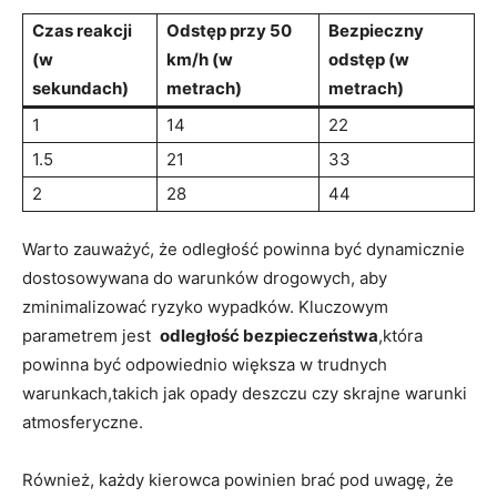
Czas‌ reakcji
Odstęp przy 50
Bezpieczny
(w
km/h (w‍
odstęp (w​
⁢sekundach)
metrach)
metrach)
1
14
22
1.5
21
33
2
28
44
Warto zauważyć, ​że ⁤odległość​ powinna być‌ dynamicznie
dostosowywana do warunków drogowych, aby
zminimalizować ryzyko ‌wypadków. ​Kluczowym⁤
parametrem jest ​
odległość ⁣bezpieczeństwa
,która
powinna być ⁤odpowiednio większa w‍ trudnych
warunkach,takich jak‌ opady deszczu czy⁣ skrajne warunki
atmosferyczne.
Również,⁤ każdy kierowca⁤ powinien⁢ brać ⁤pod uwagę, że