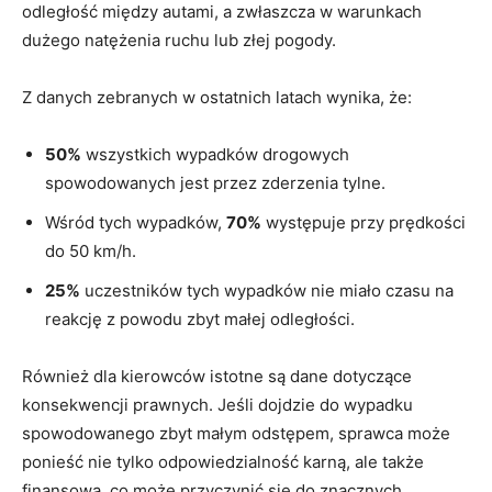
⁣odległość⁤ między autami, a zwłaszcza w‌ warunkach
dużego natężenia ruchu lub złej pogody.
Z danych zebranych w ostatnich latach‌ wynika, że:
50%
wszystkich wypadków ‍drogowych
spowodowanych⁣ jest przez zderzenia tylne.
Wśród tych wypadków,
70%
występuje‌ przy prędkości
do ⁤50 km/h.
25%
uczestników tych wypadków​ nie miało czasu ⁢na
reakcję z powodu zbyt małej odległości.
Również⁤ dla‌ kierowców⁣ istotne są dane dotyczące
konsekwencji prawnych. ⁢Jeśli dojdzie do wypadku
spowodowanego ‌zbyt małym odstępem, sprawca może⁢
ponieść nie tylko odpowiedzialność karną, ale także
⁤finansową, co może przyczynić ​się do⁢ znacznych