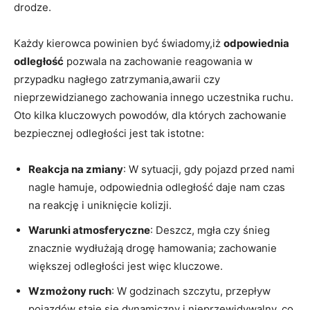
drodze.
Każdy kierowca ​powinien być świadomy,iż
odpowiednia
odległość
⁢pozwala na zachowanie reagowania w‌
przypadku⁤ nagłego zatrzymania,awarii czy​
nieprzewidzianego zachowania innego uczestnika ruchu.
⁤Oto kilka kluczowych powodów, dla ‍których⁢ zachowanie‌
bezpiecznej odległości⁢ jest tak istotne:
Reakcja na zmiany
: W sytuacji, gdy⁤ pojazd przed nami‌
nagle hamuje, ⁣odpowiednia odległość daje nam czas
⁢na ⁤reakcję i uniknięcie kolizji.
Warunki atmosferyczne
:‍ Deszcz, mgła czy śnieg
znacznie wydłużają ​drogę hamowania; zachowanie
większej odległości jest więc ⁣kluczowe.
Wzmożony ​ruch
: W godzinach szczytu, przepływ
‍pojazdów staje się dynamiczny ​i‌ nieprzewidywalny, co⁣