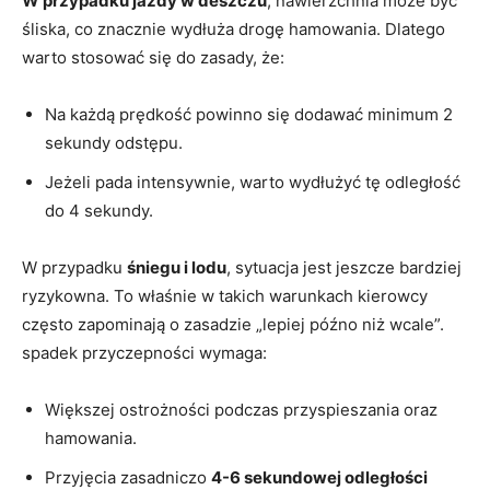
W⁣ przypadku jazdy‍ w ⁤deszczu
, nawierzchnia może być⁤
śliska, ​co znacznie‌ wydłuża drogę ⁢hamowania. Dlatego
warto stosować się do zasady, że:
Na‍ każdą prędkość powinno się dodawać minimum 2
sekundy odstępu.
Jeżeli pada intensywnie, warto wydłużyć‍ tę odległość
do‌ 4 sekundy.
W przypadku
śniegu i lodu
, ‍sytuacja jest jeszcze ​bardziej
ryzykowna. To właśnie ‍w takich warunkach kierowcy
często zapominają o zasadzie „lepiej późno niż wcale”.
spadek przyczepności ‌wymaga:
Większej ostrożności podczas przyspieszania oraz
⁢hamowania.
Przyjęcia zasadniczo
4-6 sekundowej odległości
‍