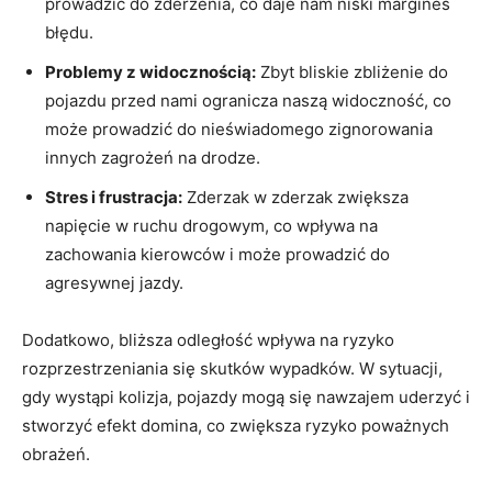
prowadzić do zderzenia, co daje nam‍ niski⁤ margines
błędu.
Problemy z‍ widocznością:
⁢Zbyt bliskie zbliżenie⁢ do
pojazdu przed⁤ nami ogranicza naszą widoczność, co
może prowadzić‌ do​ nieświadomego zignorowania
innych ‌zagrożeń na drodze.
Stres i ​frustracja:
Zderzak w zderzak ⁤zwiększa
napięcie w ‍ruchu ⁢drogowym, co ⁢wpływa na​
zachowania⁢ kierowców i może‍ prowadzić do
⁢agresywnej jazdy.
Dodatkowo, bliższa odległość ⁣wpływa na ryzyko
rozprzestrzeniania ‍się skutków wypadków. W sytuacji,
gdy wystąpi kolizja, pojazdy⁤ mogą się nawzajem‌ uderzyć⁢ i
stworzyć efekt domina, ‌co zwiększa ryzyko poważnych
obrażeń.