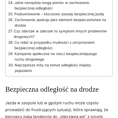
Jakie narzędzia ⁤mogą⁢ pomóc⁣ w zachowaniu
bezpiecznej‌ odległości
Podsumowanie – kluczowe​ zasady bezpiecznej ⁤jazdy
Zachowanie spokoju jako element ‌bezpieczeństwa‍ na ​
drodze
Czy zderzak w zderzak to‍ symptom​ innych problemów
drogowych?
Co robić w przypadku trudności z ⁣utrzymaniem​
bezpiecznej odległości
Kampanie społeczne na rzecz ​bezpieczniejszego
ruchu drogowego
Najczęstsze mity na temat⁤ odległości między‍
pojazdami
Bezpieczna‍ odległość na drodze
Jazda⁣ w ⁣zespole lub w gęstym ruchu może ​często
prowadzić​ do⁤ frustrujących ​sytuacji,⁣ które sprawiają, że
kierowcy mają ​tendencję do „zderzania się” z⁣ innymi⁣