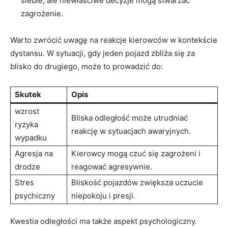
siebie, ale niewłaściwe decyzje ⁤mogą stwarzać
zagrożenie.
Warto zwrócić uwagę na reakcje​ kierowców w⁢ kontekście
dystansu. W ​sytuacji,⁢ gdy jeden pojazd zbliża ‍się za
blisko do⁣ drugiego, może ⁤to prowadzić do:
Skutek
Opis
wzrost
Bliska‍ odległość może utrudniać
⁤ryzyka⁢
reakcję w sytuacjach awaryjnych.
wypadku
Agresja na
Kierowcy mogą czuć się zagrożeni i​
⁤drodze
reagować agresywnie.
Stres
Bliskość pojazdów zwiększa uczucie
‌psychiczny
⁣niepokoju i⁤ presji.
Kwestia odległości ⁢ma także aspekt psychologiczny.⁣