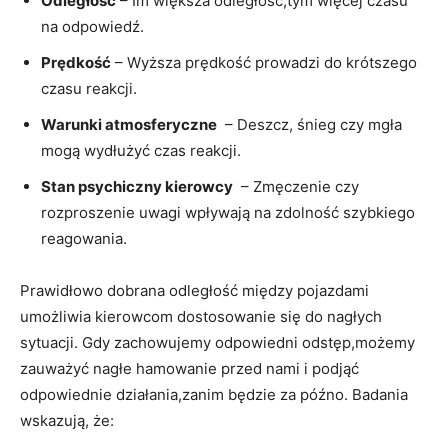
Odległość
– Im ‍większa odległość,tym więcej ⁢czasu
na⁣ odpowiedź.
Prędkość
– Wyższa prędkość⁢ prowadzi do krótszego
czasu reakcji.
Warunki⁣ atmosferyczne
⁣ – Deszcz, śnieg czy mgła
mogą wydłużyć ​czas ‌reakcji.
Stan psychiczny kierowcy
⁤ – ‍Zmęczenie‍ czy
⁤rozproszenie​ uwagi wpływają na​ zdolność szybkiego
reagowania.
Prawidłowo dobrana⁢ odległość między pojazdami
umożliwia kierowcom dostosowanie‌ się⁤ do nagłych
sytuacji. Gdy zachowujemy‍ odpowiedni‌ odstęp,możemy
zauważyć⁣ nagłe hamowanie przed ⁣nami i podjąć⁣
odpowiednie działania,zanim będzie ‌za późno. Badania
wskazują,⁢ że: