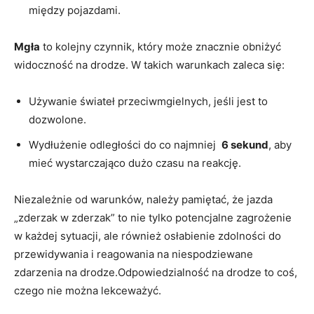
między pojazdami.
Mgła
to kolejny ⁢czynnik, który ⁤może znacznie obniżyć
widoczność na drodze. W takich⁤ warunkach‌ zaleca‍ się:
Używanie świateł ⁢przeciwmgielnych, jeśli ‌jest to
dozwolone.
Wydłużenie odległości ‌do co najmniej ⁣
6 ⁣sekund
, aby
⁤mieć wystarczająco dużo czasu‌ na ⁢reakcję.
Niezależnie od ⁣warunków, należy pamiętać, że ​jazda
„zderzak w zderzak” ⁣to nie tylko potencjalne‌ zagrożenie
w ⁣każdej sytuacji,⁣ ale⁢ również osłabienie zdolności do
przewidywania i reagowania ‍na niespodziewane
zdarzenia ⁤na drodze.Odpowiedzialność na drodze to ​coś,
czego nie⁢ można lekceważyć.