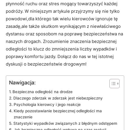
płynność​ ruchu ⁣oraz stres mogący towarzyszyć ​każdej
podróży. W niniejszym ⁢artykule przyjrzymy się nie tylko
powodowi,dla ​którego tak ‌wielu kierowców ⁢ignoruje tę⁢
zasadę,ale także skutkom⁢ wynikającym z niewłaściwego
dystansu oraz ⁣sposobom na ‌poprawę‍ bezpieczeństwa na
naszych⁢ drogach. Zrozumienie ⁣znaczenia bezpiecznej⁤
odległości‌ to klucz⁢ do zmniejszenia⁣ liczby wypadków i
⁢poprawy komfortu jazdy. Dołącz⁤ do nas‌ w tej istotnej
‍dyskusji o ⁣bezpieczeństwie ‌drogowym!
Nawigacja:
Bezpieczna‍ odległość na drodze
Dlaczego zderzak w zderzak jest⁢ niebezpieczny
Psychologia kierowcy i⁢ jego ⁤reakcje
Kiedy ⁣pozostawianie bezpiecznej odległości ma
znaczenie
Statystyki wypadków związanych ‍z błędnym odstępem
Jak​ bezpieczna ⁤odległość wpływa na⁣ czas ​reakcji