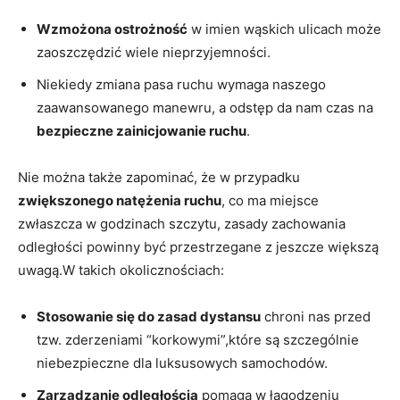
Wzmożona ostrożność
w imien wąskich ulicach może
‍zaoszczędzić wiele nieprzyjemności.
Niekiedy zmiana pasa ‌ruchu wymaga naszego
⁢zaawansowanego ⁤manewru, a odstęp ⁣da nam⁣ czas na
bezpieczne zainicjowanie​ ruchu
.
Nie można także⁢ zapominać,⁢ że w przypadku
zwiększonego natężenia ‍ruchu
, co ma ‍miejsce
zwłaszcza ⁢w godzinach szczytu, zasady‌ zachowania ​
odległości powinny ⁣być przestrzegane z⁣ jeszcze większą
⁣uwagą.W takich okolicznościach:
Stosowanie się ⁢do ⁢zasad‌ dystansu
chroni⁣ nas przed
tzw.⁣ zderzeniami ‍“korkowymi”,które są⁣ szczególnie
niebezpieczne⁢ dla⁤ luksusowych samochodów.
Zarządzanie ‌odległością
pomaga w⁤ łagodzeniu‍