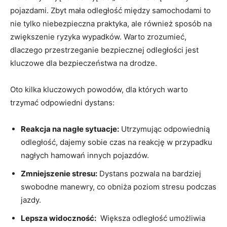
pojazdami. Zbyt⁤ mała odległość między ⁢samochodami ​to
nie tylko niebezpieczna praktyka, ale również ⁣sposób ⁣na‌
zwiększenie⁢ ryzyka‌ wypadków. Warto zrozumieć,
dlaczego przestrzeganie bezpiecznej ‍odległości⁣ jest⁢
kluczowe dla bezpieczeństwa na drodze.
Oto ​kilka‍ kluczowych powodów,‌ dla których warto
⁢trzymać ​odpowiedni dystans:
Reakcja na nagłe sytuacje:
Utrzymując odpowiednią
odległość, dajemy ⁤sobie czas na reakcję w⁣ przypadku
nagłych hamowań⁤ innych ‌pojazdów.
Zmniejszenie ‌stresu:
Dystans pozwala ‍na bardziej
swobodne manewry, co obniża ⁢poziom stresu ​podczas
jazdy.
Lepsza‌ widoczność:
⁣ Większa odległość umożliwia⁤