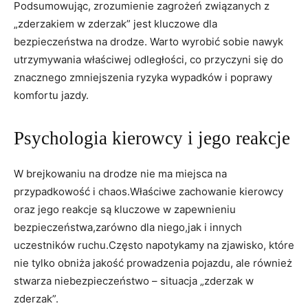
Podsumowując, zrozumienie zagrożeń ‍związanych z
„zderzakiem ‍w zderzak” jest kluczowe dla⁢
bezpieczeństwa na drodze. Warto wyrobić sobie nawyk⁤
utrzymywania właściwej⁤ odległości, co przyczyni⁣ się do
‌znacznego ​zmniejszenia ryzyka wypadków​ i poprawy
komfortu ‌jazdy.
Psychologia kierowcy i⁢ jego ⁤reakcje
W ⁤brejkowaniu na drodze nie ma miejsca na
przypadkowość i ⁤chaos.Właściwe zachowanie kierowcy
oraz ⁢jego‌ reakcje są kluczowe w zapewnieniu
⁣bezpieczeństwa,zarówno ⁢dla niego,jak i ⁣innych⁢
uczestników⁣ ruchu.Często napotykamy⁣ na ‌zjawisko, ⁤które
nie tylko obniża⁤ jakość⁤ prowadzenia pojazdu, ale ​również
stwarza niebezpieczeństwo – situacja⁢ „zderzak⁤ w
zderzak”.