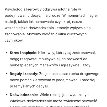
Psychologia ⁣kierowcy⁤ odgrywa istotną⁤ rolę w
podejmowaniu decyzji⁣ na drodze. W momentach nagłej ​
reakcji, ⁢takich ⁢jak hamowanie​ czy skręt, nasze‌
wcześniejsze doświadczenia i emocje wpływają na
‍zachowanie. ⁣Możemy wyróżnić kilka ⁢kluczowych
czynników:
Stres⁤ i napięcie:
Kierowcy, którzy​ są zestresowani,
mogą⁢ reagować impulsywniej, co‌ prowadzi do
niebezpiecznych manewrów ⁣i‌ agresywnej jazdy.
Reguły i zasady:
Znajomość zasad ruchu⁤ drogowego
może pomóc kierowcom⁤ w ‌podejmowaniu bardziej
przemyślanych decyzji.
Doświadczenie:
⁤ Wiele reakcji jest wyuczonych.
⁣Właściwe doświadczenie może zwiększać⁣ pewność