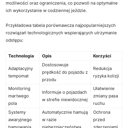
możliwości oraz ograniczenia, co​ pozwoli na ⁢optymalne
ich wykorzystanie w ⁣codziennej jeździe.
Przykładowa tabela porównawcza najpopularniejszych
rozwiązań technologicznych​ wspierających utrzymanie
odstępu:
Technologia
Opis
Korzyści
Dostosowuje
Adaptacyjny
Redukcja
prędkość‍ do‌ pojazdu⁤ z⁣
tempomat
ryzyka kolizji
przodu
Monitoring
Ułatwienie
Informuje o pojazdach
martwego
zmiany pasa‍
w strefie ⁣niewidocznej
pola
ruchu
Systemy⁤
Automatycznie hamują
Ochrona‌
awaryjnego
w‍ razie⁣
przed
hamowania
niebezpieczeństwa
⁣zderzeniami