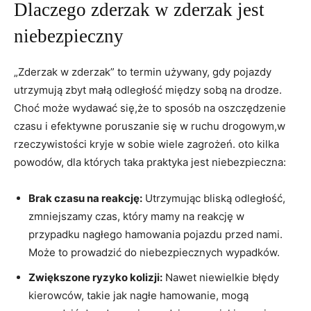
Dlaczego zderzak w zderzak jest⁢
niebezpieczny
„Zderzak w zderzak” to termin używany, gdy ⁤pojazdy
utrzymują zbyt małą ‍odległość między⁤ sobą ‍na drodze.⁢
Choć ‍może wydawać się,że to⁤ sposób na oszczędzenie
czasu⁣ i ⁤efektywne⁢ poruszanie się w ​ruchu ⁣drogowym,w⁣
rzeczywistości kryje​ w sobie wiele ​zagrożeń. ⁢oto⁣ kilka⁤
powodów, dla których ⁢taka​ praktyka jest niebezpieczna:
Brak czasu na reakcję:
Utrzymując bliską odległość,
zmniejszamy czas, który⁣ mamy ‍na reakcję ​w
przypadku nagłego hamowania pojazdu przed nami.
Może to prowadzić do niebezpiecznych⁤ wypadków.
Zwiększone ryzyko kolizji:
Nawet niewielkie błędy
kierowców, takie jak nagłe‍ hamowanie, mogą