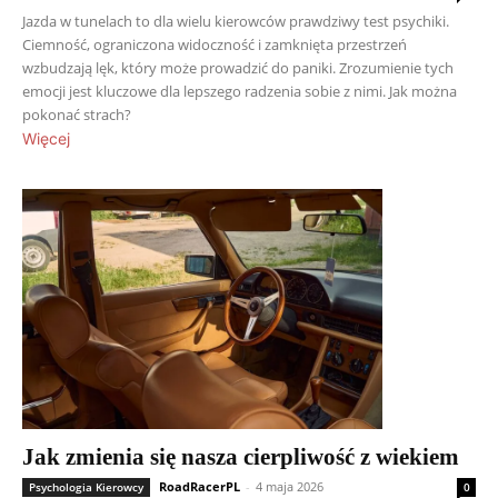
Jazda w tunelach to dla wielu kierowców prawdziwy test psychiki.
Ciemność, ograniczona widoczność i zamknięta przestrzeń
wzbudzają lęk, który może prowadzić do paniki. Zrozumienie tych
emocji jest kluczowe dla lepszego radzenia sobie z nimi. Jak można
pokonać strach?
Więcej
Jak zmienia się nasza cierpliwość z wiekiem
RoadRacerPL
-
4 maja 2026
Psychologia Kierowcy
0