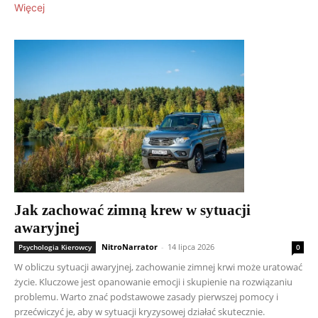
Więcej
Jak zachować zimną krew w sytuacji
awaryjnej
NitroNarrator
-
14 lipca 2026
Psychologia Kierowcy
0
W obliczu sytuacji awaryjnej, zachowanie zimnej krwi może uratować
życie. Kluczowe jest opanowanie emocji i skupienie na rozwiązaniu
problemu. Warto znać podstawowe zasady pierwszej pomocy i
przećwiczyć je, aby w sytuacji kryzysowej działać skutecznie.