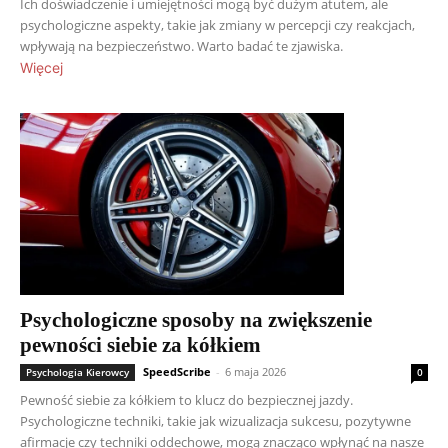
Ich doświadczenie i umiejętności mogą być dużym atutem, ale
psychologiczne aspekty, takie jak zmiany w percepcji czy reakcjach,
wpływają na bezpieczeństwo. Warto badać te zjawiska.
Więcej
Psychologiczne sposoby na zwiększenie
pewności siebie za kółkiem
SpeedScribe
-
6 maja 2026
Psychologia Kierowcy
0
Pewność siebie za kółkiem to klucz do bezpiecznej jazdy.
Psychologiczne techniki, takie jak wizualizacja sukcesu, pozytywne
afirmacje czy techniki oddechowe, mogą znacząco wpłynąć na nasze