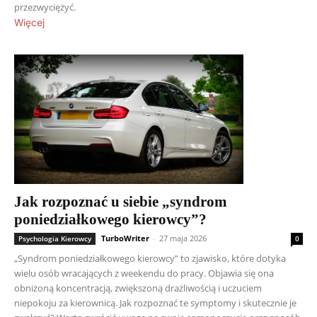
przezwyciężyć.
Więcej
Jak rozpoznać u siebie „syndrom
poniedziałkowego kierowcy”?
TurboWriter
-
27 maja 2026
Psychologia Kierowcy
0
„Syndrom poniedziałkowego kierowcy” to zjawisko, które dotyka
wielu osób wracających z weekendu do pracy. Objawia się ona
obniżoną koncentracją, zwiększoną drażliwością i uczuciem
niepokoju za kierownicą. Jak rozpoznać te symptomy i skutecznie je