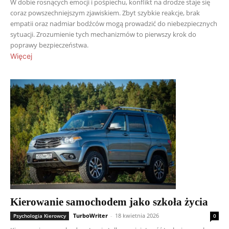
W dobie rosnących emocji i pośpiechu, konflikt na drodze staje się
coraz powszechniejszym zjawiskiem. Zbyt szybkie reakcje, brak
empatii oraz nadmiar bodźców mogą prowadzić do niebezpiecznych
sytuacji. Zrozumienie tych mechanizmów to pierwszy krok do
poprawy bezpieczeństwa.
Więcej
Kierowanie samochodem jako szkoła życia
TurboWriter
-
18 kwietnia 2026
Psychologia Kierowcy
0