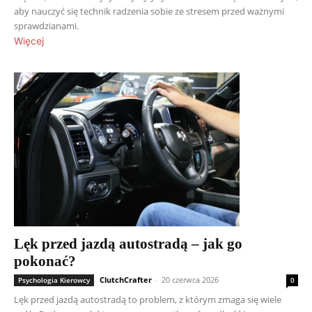
aby nauczyć się technik radzenia sobie ze stresem przed ważnymi
sprawdzianami.
Więcej
Lęk przed jazdą autostradą – jak go
pokonać?
ClutchCrafter
-
20 czerwca 2026
Psychologia Kierowcy
0
Lęk przed jazdą autostradą to problem, z którym zmaga się wiele