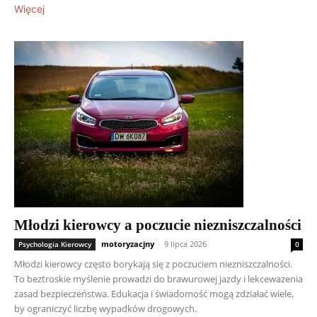
Więcej
Młodzi kierowcy a poczucie niezniszczalności
motoryzacjny
-
9 lipca 2026
Psychologia Kierowcy
0
Młodzi kierowcy często borykają się z poczuciem niezniszczalności.
To beztroskie myślenie prowadzi do brawurowej jazdy i lekceważenia
zasad bezpieczeństwa. Edukacja i świadomość mogą zdziałać wiele,
by ograniczyć liczbę wypadków drogowych.