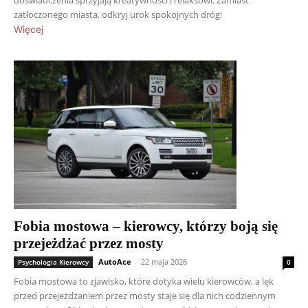
zatłoczonego miasta, odkryj urok spokojnych dróg!
Więcej
Fobia mostowa – kierowcy, którzy boją się
przejeżdżać przez mosty
AutoAce
-
22 maja 2026
Psychologia Kierowcy
0
Fobia mostowa to zjawisko, które dotyka wielu kierowców, a lęk
przed przejeżdżaniem przez mosty staje się dla nich codziennym