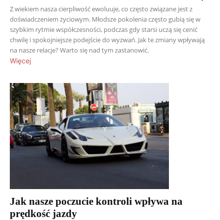
Z wiekiem nasza cierpliwość ewoluuje, co często związane jest z
doświadczeniem życiowym. Młodsze pokolenia często gubią się w
szybkim rytmie współczesności, podczas gdy starsi uczą się cenić
chwilę i spokojniejsze podejście do wyzwań. Jak te zmiany wpływają
na nasze relacje? Warto się nad tym zastanowić.
Więcej
Jak nasze poczucie kontroli wpływa na
prędkość jazdy