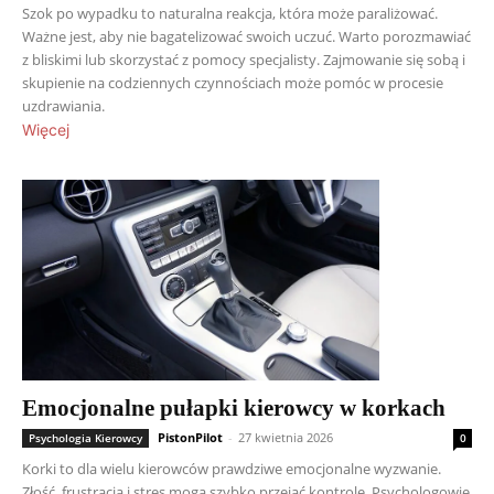
Szok po wypadku to naturalna reakcja, która może paraliżować.
Ważne jest, aby nie bagatelizować swoich uczuć. Warto porozmawiać
z bliskimi lub skorzystać z pomocy specjalisty. Zajmowanie się sobą i
skupienie na codziennych czynnościach może pomóc w procesie
uzdrawiania.
Więcej
Emocjonalne pułapki kierowcy w korkach
PistonPilot
-
27 kwietnia 2026
Psychologia Kierowcy
0
Korki to dla wielu kierowców prawdziwe emocjonalne wyzwanie.
Złość, frustracja i stres mogą szybko przejąć kontrolę. Psychologowie