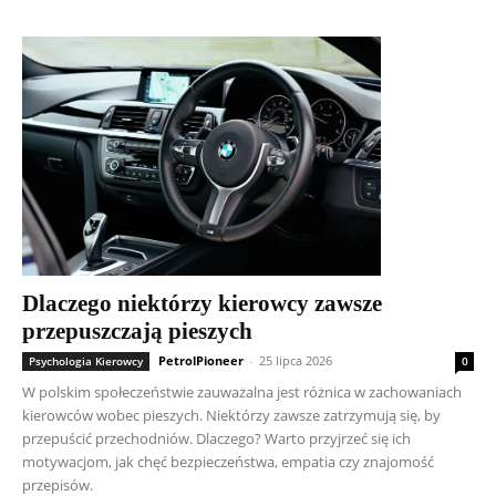
Dlaczego niektórzy kierowcy zawsze
przepuszczają pieszych
PetrolPioneer
-
25 lipca 2026
Psychologia Kierowcy
0
W polskim społeczeństwie zauważalna jest różnica w zachowaniach
kierowców wobec pieszych. Niektórzy zawsze zatrzymują się, by
przepuścić przechodniów. Dlaczego? Warto przyjrzeć się ich
motywacjom, jak chęć bezpieczeństwa, empatia czy znajomość
przepisów.