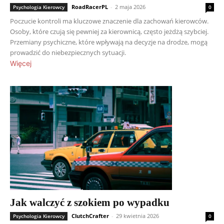
RoadRacerPL
-
2 maja 2026
Psychologia Kierowcy
0
Poczucie kontroli ma kluczowe znaczenie dla zachowań kierowców.
Osoby, które czują się pewniej za kierownicą, często jeżdżą szybciej.
Przemiany psychiczne, które wpływają na decyzje na drodze, mogą
prowadzić do niebezpiecznych sytuacji.
Więcej
Jak walczyć z szokiem po wypadku
ClutchCrafter
-
29 kwietnia 2026
Psychologia Kierowcy
0