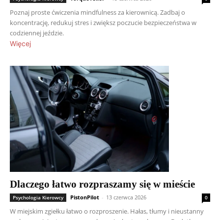
Poznaj proste ćwiczenia mindfulness za kierownicą. Zadbaj o
koncentrację, redukuj stres i zwiększ poczucie bezpieczeństwa w
codziennej jeździe.
Więcej
Dlaczego łatwo rozpraszamy się w mieście
PistonPilot
-
13 czerwca 2026
Psychologia Kierowcy
0
W miejskim zgiełku łatwo o rozproszenie. Hałas, tłumy i nieustanny