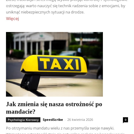
ostrzegają: warto nauczyć się technik radzenia sobie z emocjami, by
uniknąć niebezpiecznych sytuacji na drodze.
Więcej
Jak zmienia się nasza ostrożność po
mandacie?
SpeedScribe
-
26 kwietnia 2026
Psychologia Kierowcy
0
Po otrzymaniu mandatu wielu z nas przemyśla swoje nawyki.