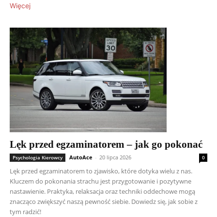
Więcej
Lęk przed egzaminatorem – jak go pokonać
AutoAce
-
20 lipca 2026
Psychologia Kierowcy
0
Lęk przed egzaminatorem to zjawisko, które dotyka wielu z nas.
Kluczem do pokonania strachu jest przygotowanie i pozytywne
nastawienie. Praktyka, relaksacja oraz techniki oddechowe mogą
znacząco zwiększyć naszą pewność siebie. Dowiedz się, jak sobie z
tym radzić!