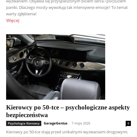
wyzwaniem. Objawia się przyspieszonym biciem serca i poczuciem
paniki. Dlaczego mosty wywołują tak intensywne emocje? To temat
warty zgłębienia!
Więcej
Kierowcy po 50-tce – psychologiczne aspekty
bezpieczeństwa
GarageGenius
-
7 maja 2026
Psychologia Kierowcy
0
Kierowcy po 50-tce stają przed unikalnymi wyzwaniami drogowymi.