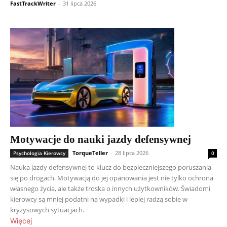
FastTrackWriter
-
31 lipca 2026
Motywacje do nauki jazdy defensywnej
TorqueTeller
-
28 lipca 2026
Psychologia Kierowcy
0
Nauka jazdy defensywnej to klucz do bezpieczniejszego poruszania
się po drogach. Motywacją do jej opanowania jest nie tylko ochrona
własnego życia, ale także troska o innych użytkowników. Świadomi
kierowcy są mniej podatni na wypadki i lepiej radzą sobie w
kryzysowych sytuacjach.
Więcej