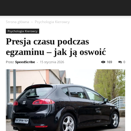
Strona główna
Psychologia Kierowcy
Psychologia Kierowcy
Presja czasu podczas
egzaminu – jak ją oswoić
Przez
SpeedScribe
-
15 stycznia 2026
169
0