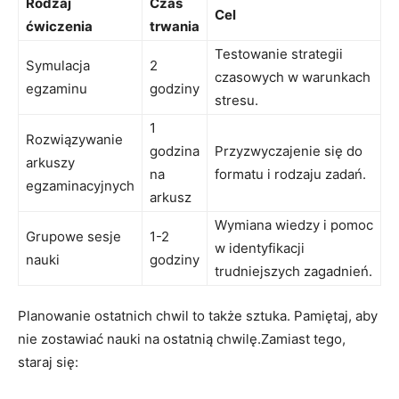
Rodzaj
Czas
Cel
ćwiczenia
trwania
Testowanie strategii
Symulacja
2
czasowych w warunkach
egzaminu
godziny
stresu.
1
Rozwiązywanie
godzina
Przyzwyczajenie się do⁤
arkuszy
na
formatu i rodzaju zadań.
egzaminacyjnych
arkusz
Wymiana wiedzy i pomoc
Grupowe sesje
1-2 ​
w ⁣identyfikacji
nauki
godziny
trudniejszych zagadnień.
Planowanie ostatnich chwil to także sztuka. Pamiętaj, aby
nie zostawiać nauki na ostatnią⁤ chwilę.Zamiast tego,
staraj ⁢się: