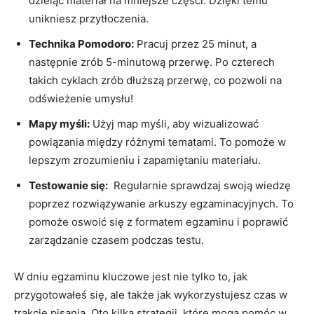
dzieląc materiał na mniejsze części. Dzięki ‌temu
unikniesz przytłoczenia.
Technika ⁢Pomodoro:
Pracuj przez 25 minut, a
następnie zrób ​5-minutową przerwę.⁢ Po czterech
takich cyklach zrób dłuższą ⁤przerwę, co pozwoli na
odświeżenie umysłu!
Mapy myśli:
Użyj map myśli,⁢ aby wizualizować
powiązania⁤ między różnymi tematami. To pomoże ⁢w
lepszym zrozumieniu i zapamiętaniu ‌materiału.
Testowanie się:
​ Regularnie sprawdzaj swoją wiedzę
poprzez ⁢rozwiązywanie arkuszy egzaminacyjnych. To
pomoże oswoić się z formatem egzaminu i poprawić
zarządzanie czasem podczas testu.
W dniu egzaminu kluczowe jest‌ nie tylko to, jak
przygotowałeś się, ⁤ale także jak wykorzystujesz czas w
trakcie pisania. Oto kilka strategii, które mogą pomóc w‍