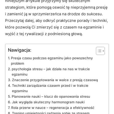
niniejszym artykule przyjrzymy ​się skutecznym
strategiom, które pomogą oswoić tę nieprzyjemną presję
i zamienić ją w ‍sprzymierzeńca na drodze do sukcesu.
Przeczytaj dalej, aby odkryć praktyczne porady i techniki,
które pozwolą Ci zmierzyć się z czasem ‍na egzaminie i ​
wyjść z tej​ rywalizacji⁤ z podniesioną głową.
Nawigacja:
Presja⁣ czasu podczas egzaminu jako powszechny
problem
psychologia stresu​ – jak działa na nas w trakcie
egzaminu
Znaczenie przygotowania w walce z presją⁣ czasową
Techniki zarządzania ‌czasem‍ przed i w ​trakcie
egzaminu
Planowanie nauki​ – klucz ⁢do opanowania stresu
Jak wygląda skuteczny harmonogram nauki
Rola przerw w⁤ nauce – regeneracja‌ a efektywność
Trening umiejętności radzenia sobie‌ ze‌ stresem