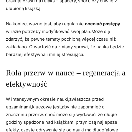
brakuje czasu na relaks –⁤ spacery,⁤ sport, czy chwilę z
ulubioną książką.
Na koniec, ważne jest, aby regularnie
oceniać postępy
i ​
w razie ⁢potrzeby modyfikować swój plan.Może się​
zdarzyć, że pewne tematy pochłoną ⁢więcej czasu niż
zakładano.⁢ Otwartość na zmiany sprawi, że nauka będzie
bardziej efektywna i mniej stresująca.
Rola przerw w⁤ nauce – regeneracja‌ a
efektywność
W‌ intensywnym okresie nauki,zwłaszcza ⁣przed
egzaminami,kluczowe jest,aby nie zapomnieć o
znaczeniu przerw.⁤ choć może się wydawać, że długie⁣
godziny⁤ spędzone nad książkami przyniosą ⁤najlepsze
efekty, częste ⁣odrywanie się od nauki ⁣ma⁢ długofalowe