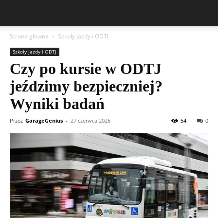
Strona główna
Szkoły Jazdy i ODTJ
Szkoły Jazdy i ODTJ
Czy po kursie w ODTJ
jeździmy bezpieczniej?
Wyniki badań
Przez
GarageGenius
-
27 czerwca 2026
54
0