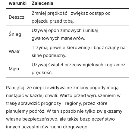
warunki
Zalecenia
Zmniej⁤ prędkość i⁢ zwiększ odstęp od
Deszcz
pojazdu‍ przed ⁣tobą.
Używaj opon zimowych i unikaj
Śnieg
gwałtownych ‌manewrów.
Trzymaj pewnie kierownicę ‌i bądź czujny na
Wiatr
silne ‍podmuchy.
Używaj świateł‌ przeciwmgielnych i ogranicz
Mgła
prędkość.
Pamiętaj, że nieprzewidywalne zmiany pogody mogą
‍nastąpić‍ w ‍każdej⁣ chwili. Warto przed ⁢wyruszeniem w ​
trasę sprawdzić prognozy i ​regiony, przez które
⁢planujemy podróż.‌ W ⁣ten sposób ⁣nie tylko​ zwiększamy ​
własne bezpieczeństwo, ale⁢ także‌ bezpieczeństwo
innych uczestników ruchu‌ drogowego.