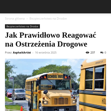
Strona główna
Bezpieczeństwo na Drodze
Bezpieczeństwo na Drodze
Jak Prawidłowo Reagować
na Ostrzeżenia Drogowe
Przez
AsphaltArtist
-
16 września 2025
237
0