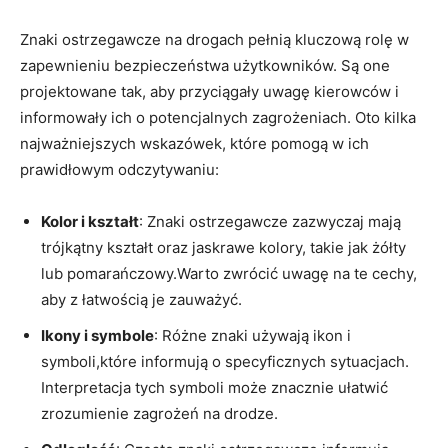
Znaki ‍ostrzegawcze na drogach pełnią kluczową rolę w
zapewnieniu bezpieczeństwa użytkowników. Są one
projektowane tak, ‍aby⁣ przyciągały uwagę kierowców i
informowały ich ⁢o ​potencjalnych zagrożeniach. Oto kilka
najważniejszych wskazówek,​ które pomogą w ich
prawidłowym odczytywaniu:
Kolor i kształt
: Znaki ostrzegawcze zazwyczaj ⁤mają⁤
trójkątny kształt oraz jaskrawe ​kolory, ‌takie jak żółty‍
lub pomarańczowy.Warto zwrócić⁣ uwagę na te cechy, ​
aby z ‍łatwością je zauważyć.
Ikony i ⁤symbole
: ‌Różne znaki używają ikon i
symboli,które informują o specyficznych sytuacjach.
Interpretacja tych symboli​ może znacznie ułatwić‍
zrozumienie zagrożeń​ na drodze.