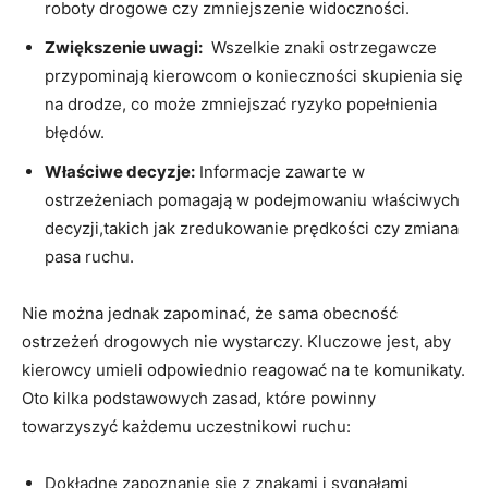
roboty drogowe czy zmniejszenie widoczności.
Zwiększenie uwagi:
‍ Wszelkie znaki ostrzegawcze
przypominają kierowcom o konieczności skupienia się
na⁣ drodze, ‍co ‌może zmniejszać ryzyko‍ popełnienia⁣
błędów.
Właściwe decyzje:
Informacje‍ zawarte w
ostrzeżeniach⁢ pomagają w podejmowaniu⁣ właściwych
decyzji,takich jak zredukowanie⁤ prędkości czy zmiana
⁢pasa ruchu.
Nie można‌ jednak ‍zapominać, że sama obecność
ostrzeżeń ⁢drogowych nie wystarczy.​ Kluczowe jest, aby⁤
kierowcy umieli odpowiednio reagować ⁤na ⁤te komunikaty.
Oto kilka podstawowych zasad, które powinny⁤
towarzyszyć każdemu‌ uczestnikowi ruchu:
Dokładne zapoznanie się z⁢ znakami i sygnałami