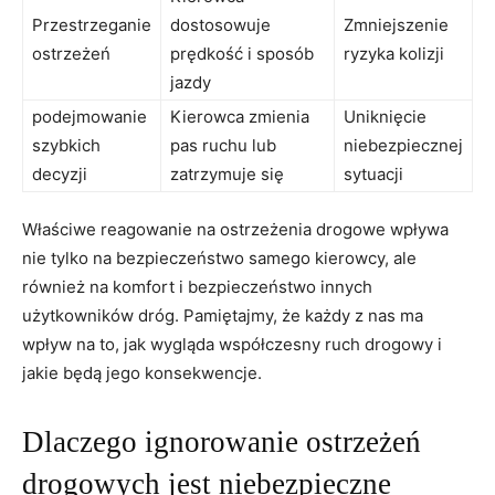
Przestrzeganie
dostosowuje
Zmniejszenie
ostrzeżeń
prędkość​ i sposób​
ryzyka kolizji
jazdy
podejmowanie
Kierowca zmienia
Uniknięcie ​
szybkich
pas ruchu​ lub
niebezpiecznej
decyzji
zatrzymuje‍ się
‌sytuacji
Właściwe reagowanie ⁣na ostrzeżenia drogowe wpływa
nie tylko​ na bezpieczeństwo‍ samego ⁢kierowcy, ale
również na ⁢komfort i ⁢bezpieczeństwo ⁤innych
użytkowników ​dróg. Pamiętajmy, że⁣ każdy‌ z nas ⁢ma⁤
wpływ na to, jak ​wygląda ⁢współczesny ruch drogowy i
jakie ​będą jego konsekwencje.
Dlaczego ignorowanie‌ ostrzeżeń
drogowych jest niebezpieczne