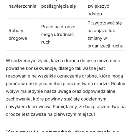
nawierzchnia
poślizgnięcia‍ się
⁣zwiększyć
odstęp
Przygotować ‍się
Prace na drodze​
Roboty
na ​objazd⁢ lub
mogą ​utrudniać
drogowe
zmiany w
ruch
organizacji​ ruchu
W codziennym życiu,‌ każda drobna decyzja może ⁢mieć
poważne‍ konsekwencje, dlatego ​tak ważne ⁢jest
reagowanie‌ na wszelkie oznaczenia drobne, które‍ mogą
pomóc w ‌uniknięciu⁤ niebezpieczeństw na drodze. Realny
⁢wpływ ma jedynie nasza uwaga oraz odpowiedzialne⁤
zachowanie, które powinny stać się codziennym
nawykiem kierowców. ​Pamiętajmy, że bezpieczeństwo na
‍drodze jest zawsze na pierwszym ⁣miejscu!