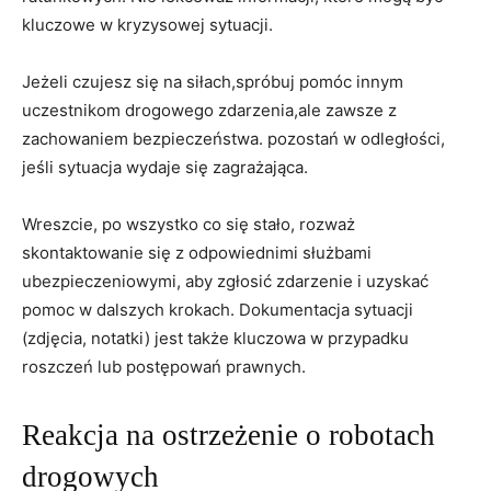
⁣kluczowe w kryzysowej sytuacji.
Jeżeli ⁣czujesz się na⁤ siłach,spróbuj⁣ pomóc⁣ innym
uczestnikom drogowego ⁣zdarzenia,ale zawsze ‍z
zachowaniem bezpieczeństwa. ‌pozostań ‌w ⁤odległości,
jeśli sytuacja ⁢wydaje się zagrażająca.
Wreszcie, po wszystko co się stało, rozważ
skontaktowanie się z odpowiednimi​ służbami⁤
ubezpieczeniowymi, ⁢aby zgłosić zdarzenie i uzyskać
pomoc w⁣ dalszych ⁢krokach. Dokumentacja sytuacji
⁤(zdjęcia, notatki)​ jest‍ także kluczowa w przypadku
roszczeń ⁣lub ​postępowań prawnych.
Reakcja na ostrzeżenie o robotach⁣
drogowych