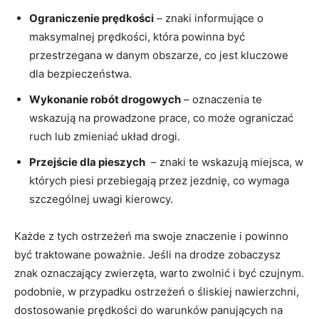
Ograniczenie prędkości
– znaki informujące o
maksymalnej prędkości, która⁤ powinna być
przestrzegana w danym obszarze, ⁤co jest‍ kluczowe
dla bezpieczeństwa.
Wykonanie robót drogowych
– oznaczenia ‌te
wskazują ⁢na prowadzone⁤ prace, ⁣co może ograniczać
ruch ⁣lub zmieniać ‌układ drogi.
Przejście dla pieszych
​ – znaki ​te wskazują ⁢miejsca, w
których piesi przebiegają przez ⁤jezdnię, co wymaga
szczególnej uwagi kierowcy.
Każde z tych ‌ostrzeżeń ma​ swoje ‌znaczenie i powinno‌
być ‍traktowane poważnie. Jeśli‌ na drodze zobaczysz
znak⁣ oznaczający⁤ zwierzęta,⁤ warto zwolnić i być czujnym.
‌podobnie, w‌ przypadku‍ ostrzeżeń o‍ śliskiej nawierzchni,
dostosowanie‌ prędkości do warunków panujących na