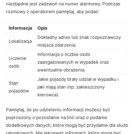
niezbędne jest zadzwoń na⁤ numer alarmowy. Podczas
rozmowy z operatorem pamiętaj, aby podać:
Informacja
Opis
Dokładny adres ‍lub⁤ znak rozpoznawczy
Lokalizacja
miejsca zdarzenia.
Informacja⁣ o liczbie osób
Liczenie
zaangażowanych w wypadek⁢ oraz​
osób
ewentualne obrażenia.
Jakie pojazdy​ brały udział w wypadku i
Stan
jaki‍ mają stan (np. ‍zakleszczony
pojazdów
kierowca).
Pamiętaj, że ​po udzieleniu informacji możesz ⁤być
poproszony‌ o‍ pozostanie na linii oraz o podanie
dodatkowych danych, ‍które mogą być przydatne‍ dla służb
ratunkowych. Nie lekceważ⁣ informacji, które mogą⁣ być