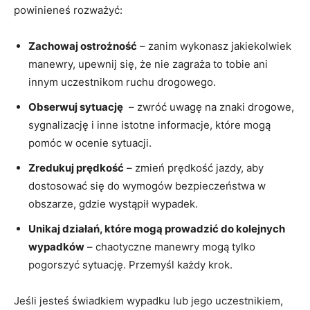
powinieneś rozważyć:
Zachowaj ostrożność
– zanim wykonasz jakiekolwiek
manewry, upewnij​ się, że nie zagraża ⁤to tobie ani
innym uczestnikom ruchu ⁣drogowego.
Obserwuj ⁢sytuację
​ –‌ zwróć uwagę‍ na znaki drogowe,‌
sygnalizację i⁢ inne istotne informacje,⁢ które mogą⁢
pomóc​ w ocenie⁣ sytuacji.
Zredukuj⁤ prędkość
–⁢ zmień prędkość jazdy,⁣ aby
dostosować się do wymogów‍ bezpieczeństwa w
obszarze, gdzie wystąpił‌ wypadek.
Unikaj działań, które mogą ⁣prowadzić⁣ do ⁣kolejnych
wypadków
– chaotyczne manewry ​mogą tylko
pogorszyć ⁣sytuację. Przemyśl każdy⁢ krok.
Jeśli jesteś świadkiem ‍wypadku lub jego uczestnikiem,