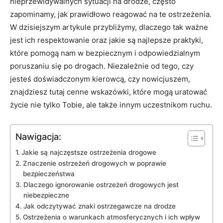
nieprzewidywalnych sytuacji na⁤ drodze, często
zapominamy, jak ⁢prawidłowo reagować na ⁤te ostrzeżenia.‍
W ‍dzisiejszym ⁢artykule przybliżymy,⁢ dlaczego ⁢tak ważne
jest ich respektowanie oraz jakie są najlepsze⁤ praktyki,
które pomogą ⁢nam w bezpiecznym i odpowiedzialnym
poruszaniu się po drogach. Niezależnie od tego, czy
jesteś​ doświadczonym kierowcą, czy ⁤nowicjuszem,
znajdziesz ⁤tutaj cenne wskazówki, ⁤które mogą uratować
życie nie ⁤tylko Tobie, ale⁣ także‍ innym‍ uczestnikom ‍ruchu.
Nawigacja:
Jakie są⁣ najczęstsze ostrzeżenia drogowe
Znaczenie ‍ostrzeżeń drogowych w poprawie ​
bezpieczeństwa
Dlaczego ignorowanie‌ ostrzeżeń drogowych jest
niebezpieczne
Jak‍ odczytywać znaki ostrzegawcze na ​drodze
Ostrzeżenia o warunkach atmosferycznych⁣ i ich wpływ