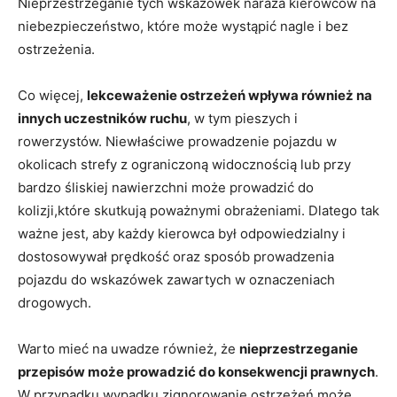
Nieprzestrzeganie tych wskazówek naraża kierowców na
niebezpieczeństwo, które może wystąpić nagle i bez‍
ostrzeżenia.
Co więcej,
lekceważenie ⁣ostrzeżeń wpływa również ​na
⁣innych ‌uczestników ​ruchu
, w tym pieszych ⁤i
rowerzystów.‍ Niewłaściwe prowadzenie pojazdu ⁤w
‌okolicach strefy z ograniczoną widocznością lub przy​
bardzo śliskiej nawierzchni⁤ może prowadzić⁣ do
kolizji,które skutkują poważnymi obrażeniami. Dlatego⁢ tak⁣
ważne jest,⁤ aby każdy kierowca ⁢był odpowiedzialny ​i
dostosowywał⁣ prędkość oraz sposób prowadzenia
pojazdu​ do wskazówek zawartych w oznaczeniach
drogowych.
Warto mieć na uwadze również, że​
nieprzestrzeganie​
przepisów⁢ może prowadzić do konsekwencji ⁣prawnych
.
W ‍przypadku wypadku ‌zignorowanie ostrzeżeń może