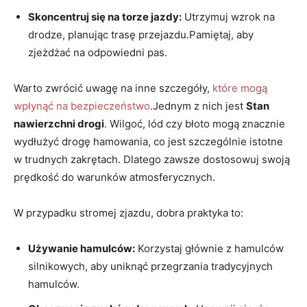
Skoncentruj się na ‍torze ‌jazdy:
Utrzymuj ⁣wzrok na
drodze, planując trasę ‌przejazdu.Pamiętaj,⁣ aby
zjeżdżać na ⁤odpowiedni pas.
Warto⁣ zwrócić uwagę⁢ na inne szczegóły,
które mogą
wpłynąć na bezpieczeństwo
.Jednym z nich‍ jest
Stan
nawierzchni drogi
. Wilgoć, ​lód czy błoto ⁢mogą ⁢znacznie
wydłużyć⁣ drogę hamowania, co jest szczególnie istotne
⁤w trudnych‌ zakrętach. Dlatego zawsze‍ dostosowuj‌ swoją
prędkość do warunków atmosferycznych.
W przypadku stromej zjazdu, dobra praktyka‌ to:
Używanie hamulców:
Korzystaj⁣ głównie z hamulców
silnikowych,⁢ aby uniknąć przegrzania tradycyjnych
hamulców.