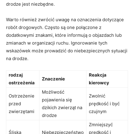
drodze ⁤jest niezbędne.
Warto również zwrócić uwagę ⁤na oznaczenia dotyczące
robót drogowych. Często są one połączone z
dodatkowymi znakami, które informują‍ o⁤ objazdach ⁤lub
zmianach w ⁣organizacji ruchu. ​Ignorowanie tych
wskazówek może‍ prowadzić do ‍niebezpiecznych sytuacji
na ⁣drodze.
rodzaj​
Reakcja
Znaczenie
ostrzeżenia
kierowcy
Możliwość
Ostrzeżenie
Zwolnić
pojawienia się
przed
prędkość⁣ i​ być
⁣dzikich zwierząt na
zwierzętami
czujnym
drodze
Zmniejszyć
Śliska
Niebezpieczeństwo
prędkość i