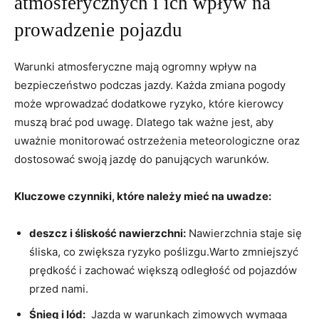
atmosferycznych⁣ i ich wpływ na
prowadzenie pojazdu
Warunki atmosferyczne mają​ ogromny wpływ ⁤na
bezpieczeństwo⁣ podczas ​jazdy. Każda zmiana pogody
⁤może wprowadzać⁤ dodatkowe ‍ryzyko, ⁤które‌ kierowcy
muszą⁣ brać pod‌ uwagę. Dlatego tak ważne jest, aby⁣
uważnie monitorować ostrzeżenia​ meteorologiczne oraz
dostosować swoją‌ jazdę do⁤ panujących ⁢warunków.
Kluczowe czynniki, które‌ należy mieć na uwadze:
deszcz i śliskość nawierzchni:
Nawierzchnia staje się
śliska, co zwiększa ​ryzyko poślizgu.Warto zmniejszyć‌
prędkość i zachować większą ‍odległość ⁣od pojazdów
przed ⁣nami.
Śnieg ⁢i‌ lód:
‌ Jazda w warunkach zimowych⁣ wymaga