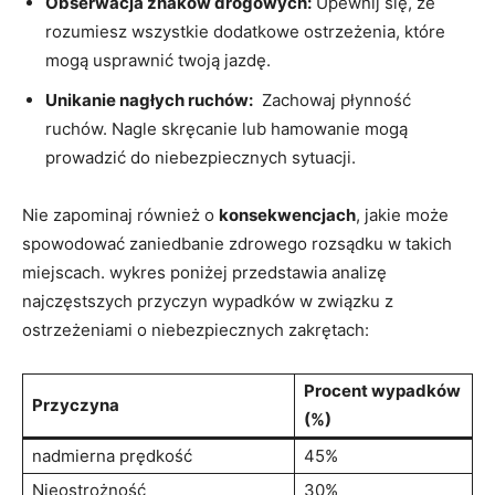
Obserwacja znaków drogowych:
‌Upewnij się, że
rozumiesz wszystkie⁢ dodatkowe ⁤ostrzeżenia, które
mogą usprawnić​ twoją jazdę.
Unikanie nagłych‍ ruchów:
​ Zachowaj płynność
‌ruchów. Nagle skręcanie lub hamowanie mogą ​
prowadzić do niebezpiecznych ⁣sytuacji.
Nie zapominaj ⁤również o
konsekwencjach
, jakie‌ może
spowodować zaniedbanie ⁣zdrowego rozsądku w takich ​
miejscach. wykres poniżej przedstawia⁤ analizę⁤
najczęstszych⁣ przyczyn ⁤wypadków w związku z
ostrzeżeniami o ‍niebezpiecznych ‌zakrętach:
Procent wypadków‍
Przyczyna
(%)
nadmierna prędkość
45%
Nieostrożność
30%