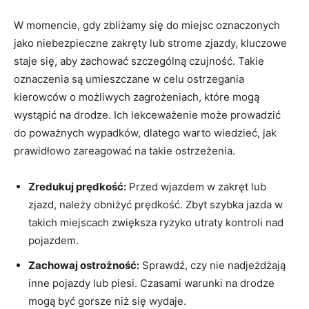
W momencie, ⁢gdy zbliżamy się do miejsc oznaczonych
jako ⁣niebezpieczne zakręty lub strome zjazdy,⁤ kluczowe
staje się,⁢ aby zachować ⁣szczególną⁣ czujność. Takie
oznaczenia⁤ są ⁣umieszczane w celu ostrzegania
kierowców o‌ możliwych ⁤zagrożeniach, które⁣ mogą
wystąpić na drodze. Ich lekceważenie może prowadzić
do poważnych wypadków, ‍dlatego ​warto‌ wiedzieć, jak
prawidłowo zareagować ‍na ‍takie ostrzeżenia.
Zredukuj prędkość:
Przed ‍wjazdem w zakręt lub‍
zjazd, należy⁢ obniżyć prędkość. Zbyt szybka jazda w
takich miejscach zwiększa ryzyko utraty kontroli nad
pojazdem.
Zachowaj ostrożność:
Sprawdź, czy nie nadjeżdżają
inne pojazdy lub piesi.⁢ Czasami warunki na drodze
mogą być gorsze niż‍ się wydaje.