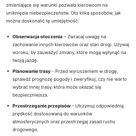
‌zmieniające się ⁤warunki⁢ pozwala kierowcom na
⁢uniknięcie ⁢niebezpieczeństw.⁤ Oto kilka sposobów, jak‍
można doskonalić tę​ umiejętność:
Obserwacja ‍otoczenia
– Zwracaj uwagę na
zachowanie innych kierowców oraz stan drogi. Używaj
‍wzroku, by ⁤zauważyć ​zmiany, które mogą wpłynąć na
‍twoją jazdę.
Planowanie trasy
‍-‌ Przed ⁣wyruszeniem w ‌drogę,
sprawdź prognozę pogody‍ i zweryfikuj, czy nie warto
wybrać ⁢innej trasy, która ‌może okazać⁢ się
⁣bezpieczniejsza.
Przestrzeganie​ przepisów
⁣- Utrzymuj odpowiednią
prędkość‌ dostosowaną do warunków‌
atmosferycznych oraz przestrzegaj zasad ruchu
drogowego.