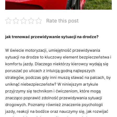
Rate this post
jak ⁤trenować przewidywanie sytuacji ⁤na drodze?
W świecie ⁤motoryzacji, ⁢umiejętność​ przewidywania
sytuacji⁢ na drodze ‍to kluczowy ​element bezpieczeństwa i
komfortu‌ jazdy. Dlaczego niektórzy‌ kierowcy wydają się
poruszać ​po ulicach z intuicją godną najlepszych
strategów, podczas ⁤gdy inni ⁤muszą stawać na palcach, by
uniknąć niebezpieczeństw? W ‌niniejszym artykule
przyjrzymy się technikom i ćwiczeniom, ‍które mogą
znacząco poprawić zdolność przewidywania ​sytuacji
drogowych. Poznamy ⁣również znaczenie psychologii
jazdy, reakcji na bodźce oraz ‍nauczymy się, jak​ rozwijać