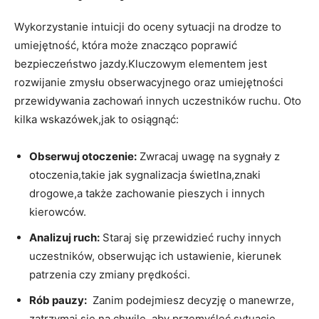
Wykorzystanie ⁤intuicji⁢ do oceny sytuacji ⁢na drodze to​
umiejętność,‍ która może znacząco poprawić
bezpieczeństwo jazdy.Kluczowym ⁣elementem jest‍
rozwijanie zmysłu obserwacyjnego‍ oraz umiejętności
przewidywania zachowań ⁢innych uczestników ruchu. Oto
kilka wskazówek,jak‌ to osiągnąć:
Obserwuj ⁣otoczenie:
Zwracaj uwagę na sygnały⁤ z
⁢otoczenia,takie⁣ jak sygnalizacja świetlna,znaki
drogowe,a także ‍zachowanie‍ pieszych i innych
kierowców.
Analizuj ‍ruch:
Staraj się przewidzieć⁢ ruchy innych
uczestników, obserwując ich ‌ustawienie, kierunek
patrzenia⁢ czy zmiany ‌prędkości.
Rób ‍pauzy:
⁢ Zanim podejmiesz decyzję o⁢ manewrze,
zatrzymaj się na chwilę,⁢ aby przemyśleć sytuację.⁣