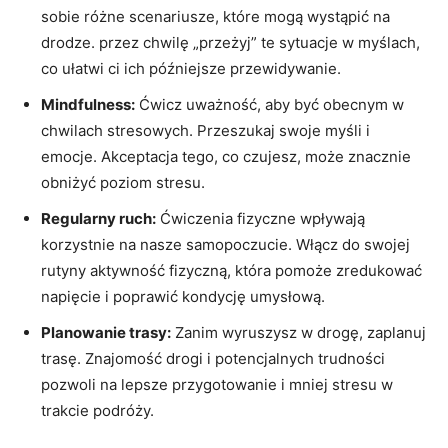
sobie różne ‍scenariusze, które ⁢mogą wystąpić na
‍drodze. przez chwilę ⁢„przeżyj” te sytuacje w⁢ myślach,‍
co ⁤ułatwi⁣ ci ich ‍późniejsze przewidywanie.
Mindfulness:
Ćwicz uważność, aby być obecnym w
chwilach stresowych. Przeszukaj swoje myśli i
emocje. ‍Akceptacja tego, co​ czujesz, może ‌znacznie
obniżyć poziom stresu.
Regularny ruch:
Ćwiczenia fizyczne wpływają
korzystnie‌ na nasze samopoczucie. Włącz​ do⁣ swojej
‍rutyny ⁣aktywność fizyczną, która ⁢pomoże ⁢zredukować
⁢napięcie i poprawić kondycję​ umysłową.
Planowanie⁢ trasy:
Zanim‍ wyruszysz w ‍drogę, zaplanuj
trasę. Znajomość drogi⁢ i‌ potencjalnych trudności⁣
pozwoli na lepsze przygotowanie i mniej stresu w
trakcie podróży.