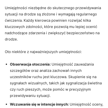
Umiejętności⁤ niezbędne do ​skutecznego przewidywania
sytuacji​ na drodze są złożone​ i wymagają ⁣regularnego
ćwiczenia. Każdy⁢ kierowca powinien‍ rozwijać kilka
⁤kluczowych zdolności, ⁣które pozwolą mu ‌lepiej ocenić
nadchodzące ​zdarzenia i zwiększyć‌ bezpieczeństwo na
drodze.
Oto niektóre z najważniejszych umiejętności:
Obserwacja‌ otoczenia:
Umiejętność zauważania‌
szczegółów oraz ⁤analiza ‌zachowań innych
uczestników ruchu ⁢jest kluczowa. ‍Skupienie się ⁤na
sygnałach wizualnych, ⁤takich jak sygnalizacja świetlna
czy ruch pieszych, ⁤może ‌pomóc w precyzyjnym
przewidywaniu‍ sytuacji.
Wczuwanie się w intencje innych:
⁤Umiejętność oceny,