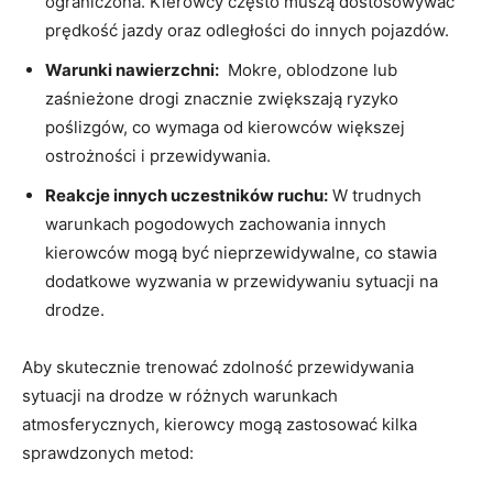
ograniczona. Kierowcy często muszą⁢ dostosowywać⁢
prędkość jazdy​ oraz‌ odległości do innych pojazdów.
Warunki nawierzchni:
⁤ Mokre, ‍oblodzone lub‌
zaśnieżone drogi ⁢znacznie zwiększają ‌ryzyko
poślizgów,​ co wymaga⁤ od kierowców‌ większej
⁢ostrożności ‌i przewidywania.
Reakcje innych uczestników​ ruchu:
W trudnych​
warunkach pogodowych zachowania‍ innych
kierowców mogą być nieprzewidywalne, co stawia
dodatkowe wyzwania w przewidywaniu sytuacji na
drodze.
Aby skutecznie trenować⁤ zdolność przewidywania
sytuacji na drodze w różnych⁤ warunkach
atmosferycznych, ‍kierowcy mogą zastosować kilka
⁤sprawdzonych metod: