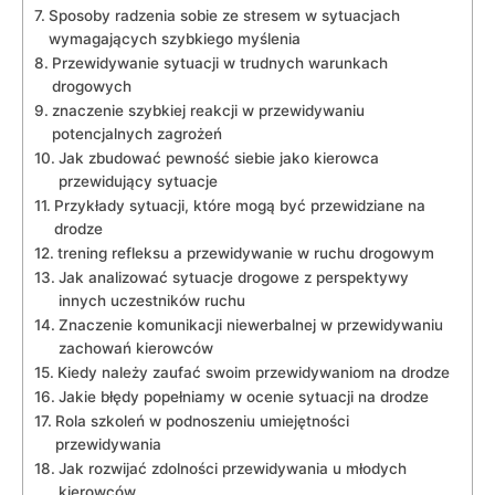
Sposoby radzenia sobie ⁣ze‌ stresem w⁤ sytuacjach
wymagających szybkiego myślenia
Przewidywanie sytuacji w​ trudnych warunkach
drogowych
znaczenie szybkiej reakcji w‍ przewidywaniu
potencjalnych zagrożeń
Jak zbudować‍ pewność siebie ⁣jako kierowca‌
przewidujący⁤ sytuacje
Przykłady ⁤sytuacji,⁤ które ​mogą być przewidziane na
drodze
trening refleksu⁤ a przewidywanie w ruchu⁣ drogowym
Jak analizować sytuacje drogowe z perspektywy
innych⁤ uczestników ruchu
Znaczenie ​komunikacji niewerbalnej w ‌przewidywaniu
zachowań⁣ kierowców
Kiedy ‍należy zaufać swoim⁣ przewidywaniom ⁢na drodze
Jakie błędy ⁤popełniamy w ocenie ⁢sytuacji na drodze
Rola szkoleń w podnoszeniu umiejętności
‍przewidywania
Jak rozwijać zdolności przewidywania u młodych
kierowców