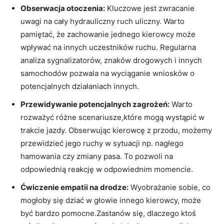
Obserwacja​ otoczenia:
​Kluczowe jest‍ zwracanie
uwagi na cały⁤ hydrauliczny ‌ruch ‍uliczny. Warto
pamiętać, że ⁢zachowanie jednego kierowcy ‌może
wpływać na innych uczestników ruchu. Regularna
⁢analiza sygnalizatorów, ⁢znaków drogowych i ⁤innych
samochodów pozwala⁢ na ‌wyciąganie wniosków o⁤
potencjalnych działaniach innych.
Przewidywanie potencjalnych⁤ zagrożeń:
Warto
rozważyć różne scenariusze,które mogą wystąpić w
trakcie jazdy. ⁤Obserwując kierowcę z przodu, możemy
przewidzieć jego ruchy w sytuacji‍ np.​ nagłego
⁣hamowania‌ czy zmiany pasa. ⁤To pozwoli na
odpowiednią reakcję​ w odpowiednim momencie.
Ćwiczenie ​empatii na​ drodze:
Wyobrażanie sobie, co
mogłoby ⁤się dziać w głowie innego kierowcy,‍ może
być bardzo pomocne.Zastanów się, dlaczego ​ktoś