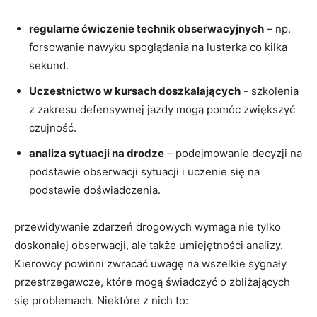
regularne ćwiczenie technik⁢ obserwacyjnych
– np.
forsowanie ​nawyku spoglądania na lusterka co⁣ kilka‍
sekund.
Uczestnictwo‍ w kursach‍ doszkalających
⁣- ‍szkolenia ​
z zakresu‌ defensywnej ⁤jazdy ⁤mogą ‌pomóc zwiększyć
czujność.
analiza​ sytuacji ​na drodze
– podejmowanie ​decyzji⁤ na
podstawie obserwacji sytuacji⁣ i uczenie się⁢ na
podstawie doświadczenia.
przewidywanie zdarzeń drogowych wymaga⁣ nie ‌tylko
doskonałej ⁢obserwacji, ale także ⁢umiejętności analizy.
Kierowcy powinni zwracać uwagę na wszelkie sygnały
przestrzegawcze, ⁤które mogą świadczyć ‌o zbliżających
⁣się problemach.‍ Niektóre z‍ nich to: