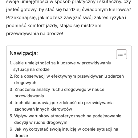
swoje umiejętności w sposób praktyczny i ‍skuteczny. czy‍
jesteś gotowy, ⁢by stać ‌się bardziej świadomym​ kierowcą?
⁤Przekonaj się, jak możesz ⁤zawęzić swój ⁢zakres ryzyka i
‌podnieść komfort jazdy, ‍stając ‌się⁤ mistrzem
przewidywania‍ na drodze!
Nawigacja:
Jakie umiejętności ‌są ​kluczowe ⁢w ​przewidywaniu
sytuacji na drodze
Rola ‍obserwacji w efektywnym ⁣przewidywaniu‌ zdarzeń
drogowych
Znaczenie analizy ruchu drogowego w nauce
przewidywania
techniki‍ poprawiające zdolność ⁤do‍ przewidywania
⁣zachowań innych kierowców
Wpływ warunków ​atmosferycznych na podejmowanie
decyzji w‍ ruchu ‌drogowym
Jak wykorzystać swoją⁢ intuicję‍ w ⁣ocenie sytuacji na
drodze