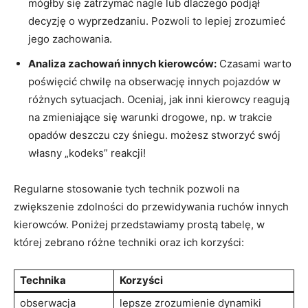
mógłby⁣ się⁢ zatrzymać ⁤nagle lub dlaczego⁢ podjął
decyzję o wyprzedzaniu. Pozwoli ‍to lepiej zrozumieć
jego zachowania.
Analiza zachowań innych kierowców:
Czasami warto
⁤poświęcić chwilę na obserwację innych pojazdów​ w
różnych sytuacjach. Oceniaj, jak inni kierowcy‍ reagują
na zmieniające⁤ się warunki ⁤drogowe, ‌np. ⁤w trakcie
opadów deszczu czy ⁣śniegu. możesz stworzyć swój
własny „kodeks” reakcji!
Regularne stosowanie tych technik pozwoli na
⁤zwiększenie zdolności do⁣ przewidywania ruchów innych
kierowców. Poniżej przedstawiamy prostą ​tabelę, w​
której zebrano różne techniki oraz ich⁣ korzyści:
Technika
Korzyści
obserwacja
lepsze zrozumienie dynamiki