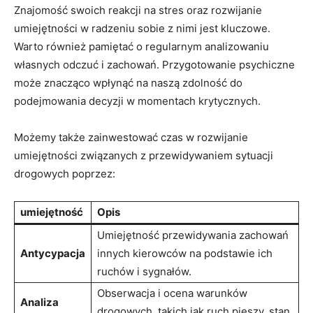
Znajomość swoich reakcji na⁢ stres‌ oraz rozwijanie
umiejętności‌ w radzeniu sobie ‌z ‌nimi jest ​kluczowe.
Warto ⁣również pamiętać o regularnym analizowaniu ​
własnych odczuć i zachowań. ⁤Przygotowanie psychiczne
może znacząco wpłynąć ‌na ​naszą zdolność do
podejmowania‍ decyzji w momentach krytycznych.
Możemy także zainwestować czas w rozwijanie‍
umiejętności⁤ związanych z przewidywaniem sytuacji
drogowych poprzez:
umiejętność
Opis
Umiejętność ⁣przewidywania zachowań
Antycypacja
‍innych kierowców⁢ na podstawie ich
ruchów ⁢i sygnałów.
Obserwacja i ocena warunków
Analiza​
drogowych, ⁢takich⁤ jak ruch pieszy, stan