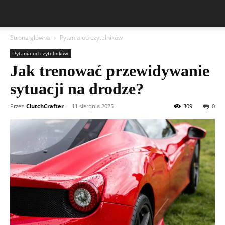
Strona główna
Pytania od czytelników
Pytania od czytelników
Jak trenować przewidywanie
sytuacji na drodze?
Przez
ClutchCrafter
-
11 sierpnia 2025
309
0