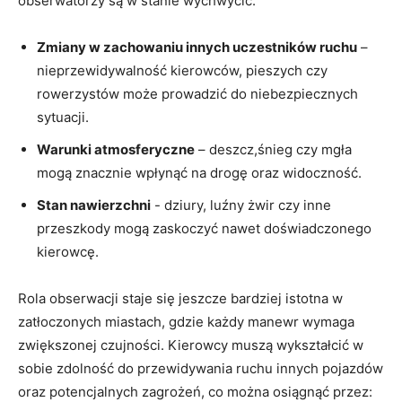
obserwatorzy ⁤są w stanie wychwycić:
Zmiany⁣ w zachowaniu⁤ innych‍ uczestników ruchu
–
nieprzewidywalność kierowców, pieszych ⁤czy
rowerzystów może prowadzić ​do ⁤niebezpiecznych
sytuacji.
Warunki atmosferyczne
– deszcz,śnieg czy mgła
mogą​ znacznie wpłynąć na drogę oraz widoczność.
Stan​ nawierzchni
​- dziury, luźny żwir czy inne
⁣przeszkody mogą zaskoczyć nawet doświadczonego
kierowcę.
Rola obserwacji staje‌ się ​jeszcze ⁣bardziej⁢ istotna w
zatłoczonych miastach, gdzie każdy manewr wymaga
zwiększonej czujności. Kierowcy ​muszą wykształcić w
sobie‍ zdolność ⁢do ⁢przewidywania ‍ruchu innych‌ pojazdów
oraz ​potencjalnych zagrożeń, ⁢co można osiągnąć‍ przez: