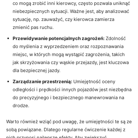
co mogą zrobić inni kierowcy, często ​pozwala uniknąć
niebezpiecznych sytuacji. Ważne jest, aby analizować
sytuację, np. ​zauważyć, czy ‌kierowca zamierza‍
zmienić pas ruchu.
Przewidywanie​ potencjalnych ⁤zagrożeń:
Zdolność
do myślenia ‍z wyprzedzeniem oraz rozpoznawania
miejsc, ‍w których mogą​ wystąpić zagrożenia, takich⁤
jak skrzyżowania czy‍ wąskie ‌przejazdy, ⁢jest kluczowa
dla ​bezpiecznej⁣ jazdy.
Zarządzanie przestrzenią:
Umiejętność oceny
odległości i​ prędkości innych pojazdów⁢ jest ‌niezbędna
do‌ precyzyjnego ⁣i bezpiecznego ‍manewrowania na
drodze.
Warto również ⁣wziąć pod uwagę,⁤ że umiejętności te ⁤są ze
sobą powiązane. Dlatego regularne ćwiczenie⁢ każdej​ z​
nich przynosi najlepsze efekty. Aby⁢ zwiększyć