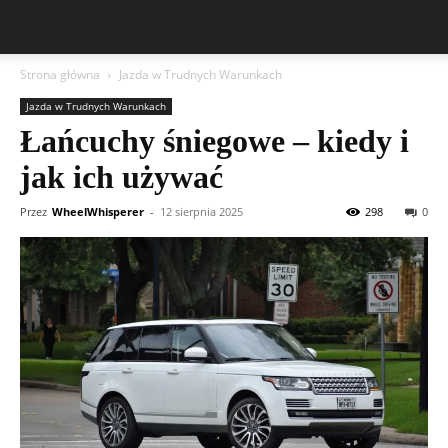
Strona główna
Jazda w Trudnych Warunkach
Jazda w Trudnych Warunkach
Łańcuchy śniegowe – kiedy i
jak ich używać
Przez
WheelWhisperer
-
12 sierpnia 2025
298
0