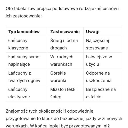
Oto tabela zawierająca podstawowe rodzaje łańcuchów i
ich zastosowanie:
Typ łańcuchów
Zastosowanie
Uwagi
Łańcuchy
Śnieg i lód na
Najczęściej
klasyczne
drogach
stosowane
Łańcuchy samo-
W trudnych
Łatwiejsze w
napinające
warunkach
użyciu
Łańcuchy z
Górskie
Odporne na
twardych ogniw
warunki
uszkodzenia
Łańcuchy
Miasto i lekki
Bezpieczne na
elastyczne
śnieg
asfalcie
Znajomość tych okoliczności i odpowiednie
przygotowanie to klucz do bezpiecznej jazdy w zimowych
warunkach. W końcu lepiej być przygotowanym, niż