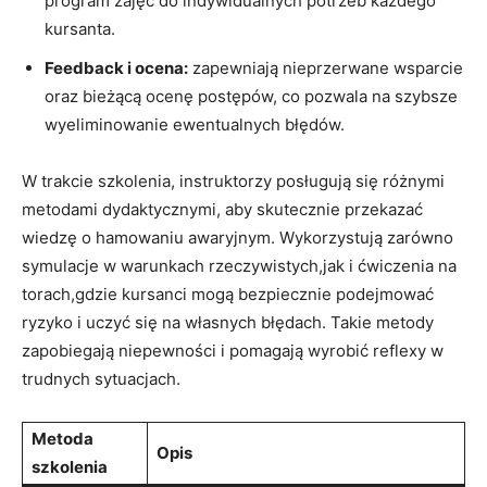
program zajęć⁣ do indywidualnych potrzeb każdego
kursanta.
Feedback i ocena:
zapewniają ⁤nieprzerwane wsparcie
oraz bieżącą ocenę postępów, co pozwala na szybsze
wyeliminowanie ewentualnych błędów.
W trakcie szkolenia, instruktorzy ‌posługują się różnymi
metodami dydaktycznymi, aby skutecznie przekazać⁣
wiedzę o hamowaniu awaryjnym. Wykorzystują zarówno
symulacje w warunkach rzeczywistych,jak⁢ i ćwiczenia na
torach,gdzie kursanci mogą bezpiecznie podejmować
⁤ryzyko i ‍uczyć się na‍ własnych ‍błędach. Takie metody
⁣zapobiegają​ niepewności ‍i pomagają wyrobić reflexy ⁤w
trudnych sytuacjach.
Metoda
Opis
‍szkolenia