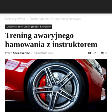
Strona główna
Doskonalenie Umiejętności Kierowcy
Doskonalenie Umiejętności Kierowcy
Trening awaryjnego
hamowania z instruktorem
Przez
SpeedScribe
-
5 kwietnia 2026
92
0