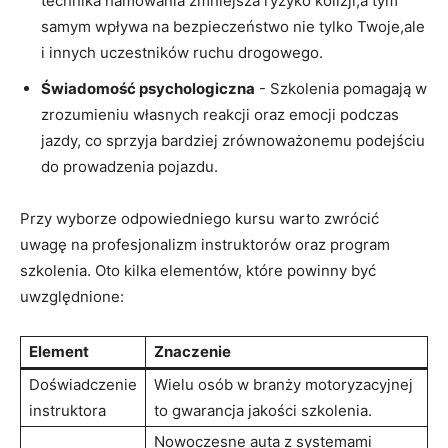
technika hamowania zmniejsza ryzyko ⁤kolizji,a tym
samym wpływa⁢ na bezpieczeństwo​ nie tylko Twoje,ale
i ⁤innych uczestników ruchu drogowego.
Świadomość⁢ psychologiczna
⁣- Szkolenia⁤ pomagają ‍w
zrozumieniu własnych reakcji ​oraz ⁤emocji podczas
⁣jazdy, co sprzyja bardziej ‌zrównoważonemu podejściu
do prowadzenia pojazdu.
Przy wyborze odpowiedniego kursu warto zwrócić
uwagę na profesjonalizm instruktorów oraz program
⁢szkolenia. Oto kilka elementów, które powinny być​
uwzględnione:
Element
Znaczenie
Doświadczenie
Wielu osób w branży motoryzacyjnej
instruktora
to gwarancja ⁣jakości szkolenia.
Nowoczesne auta z systemami