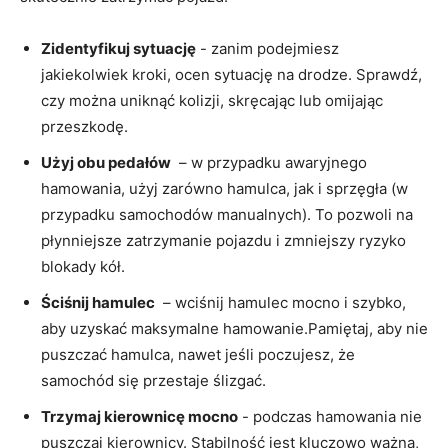
Zidentyfikuj sytuację
⁤- zanim podejmiesz⁣
jakiekolwiek kroki, ocen ⁤sytuację na drodze. Sprawdź,
czy można uniknąć kolizji, skręcając ⁤lub omijając
przeszkodę.
Użyj obu pedałów
​ – w przypadku awaryjnego
⁣hamowania, użyj zarówno hamulca, ‌jak i⁣ sprzęgła ‌(w
przypadku samochodów manualnych). ⁣To pozwoli na
płynniejsze zatrzymanie pojazdu‍ i⁤ zmniejszy ryzyko
blokady kół.
Ściśnij hamulec
⁢ – wciśnij hamulec mocno‌ i szybko,
aby uzyskać ⁢maksymalne hamowanie.Pamiętaj, aby nie‍
puszczać hamulca, nawet⁤ jeśli ‌poczujesz, że
samochód się przestaje ślizgać.
Trzymaj ‍kierownicę mocno
-‍ podczas hamowania nie
puszczaj kierownicy. Stabilność jest ‌kluczowo ważna, ​