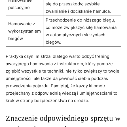
Hamowanie
się‍ do przeszkody; szybkie
pulsacyjne
⁣zwalnianie i ⁣dociskanie hamulca.
Przechodzenie do niższego⁤ biegu,
Hamowanie z
⁣co może zwiększyć siłę hamowania
wykorzystaniem‌
w automatycznych skrzyniach
biegów
biegów.
Praktyka czyni​ mistrza, dlatego⁣ warto odbyć trening
⁢awaryjnego hamowania z instruktorem, który pomoże
zgłębić wszystkie⁤ te techniki. nie ⁤tylko zwiększy to twoje
umiejętności, ale ‌także​ da pewność siebie​ podczas
prowadzenia pojazdu. Pamiętaj, że każdy kilometr
przejechany z odpowiednią⁣ wiedzą i umiejętnościami to
krok‍ w stronę ⁢bezpieczeństwa na drodze.
Znaczenie ⁤odpowiedniego⁣ sprzętu w