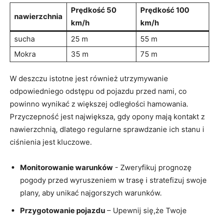
Prędkość 50
Prędkość 100
nawierzchnia
km/h
km/h
sucha
25 m
55 m
Mokra
35 m
75 m
W deszczu istotne jest również utrzymywanie
odpowiedniego ​odstępu od‌ pojazdu⁤ przed ‍nami, co
powinno wynikać z‌ większej⁣ odległości​ hamowania.
Przyczepność jest największa, gdy opony⁢ mają ​kontakt z
nawierzchnią, dlatego ‌regularne sprawdzanie ich stanu ⁢i
⁢ciśnienia jest ⁤kluczowe.
Monitorowanie warunków
-⁤ Zweryfikuj prognozę⁢
pogody⁣ przed‍ wyruszeniem w trasę i stratefizuj swoje
plany, aby ⁣unikać⁣ najgorszych‍ warunków.
Przygotowanie⁣ pojazdu
– Upewnij się,że Twoje