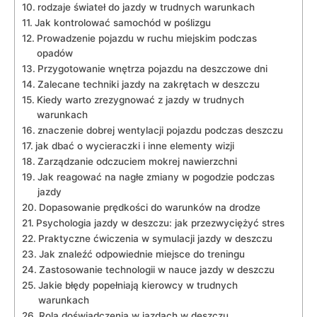
rodzaje świateł do jazdy w⁤ trudnych warunkach
Jak kontrolować samochód w poślizgu
Prowadzenie pojazdu w ruchu miejskim podczas
opadów
Przygotowanie wnętrza pojazdu na‌ deszczowe‍ dni
Zalecane techniki jazdy na zakrętach ⁤w deszczu
Kiedy warto zrezygnować⁤ z jazdy w trudnych
warunkach
znaczenie dobrej wentylacji ⁣pojazdu podczas deszczu
jak dbać​ o wycieraczki i inne elementy wizji
Zarządzanie⁤ odczuciem ⁤mokrej nawierzchni
Jak reagować na nagłe zmiany w ‍pogodzie podczas
jazdy
Dopasowanie‍ prędkości do⁤ warunków na drodze
Psychologia jazdy w deszczu: jak przezwyciężyć stres
Praktyczne ćwiczenia w ‍symulacji jazdy w ⁢deszczu
Jak znaleźć odpowiednie miejsce do treningu
Zastosowanie technologii w nauce jazdy w⁤ deszczu
Jakie błędy popełniają⁢ kierowcy w ​trudnych
warunkach
Rola doświadczenia w jazdach w⁣ deszczu