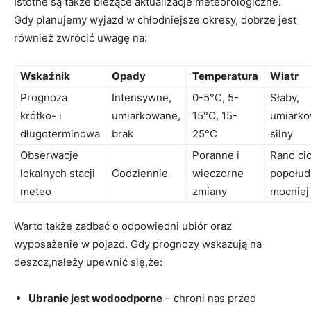
Istotne są także bieżące aktualizacje meteorologiczne.
Gdy planujemy wyjazd w chłodniejsze okresy, ⁤dobrze⁣ jest​
również zwrócić ‍uwagę na:
Wskaźnik
Opady
Temperatura
Wiatr
Prognoza
Intensywne,
0-5°C, 5-
Słaby,
krótko- i
umiarkowane,‍
15°C, 15-
umiarko
długoterminowa
brak
25°C
silny
Obserwacje
Poranne i‌
Rano ci
⁣lokalnych stacji
Codziennie
wieczorne⁣
popołud
meteo
zmiany
mocniej
Warto także zadbać o⁣ odpowiedni ​ubiór oraz
wyposażenie w ⁢pojazd. ⁢Gdy prognozy wskazują na
‌deszcz,należy upewnić się,że:
Ubranie jest wodoodporne
– chroni nas przed⁣