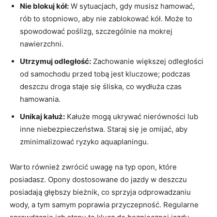
Nie⁤ blokuj kół:
W sytuacjach, gdy musisz hamować,
rób to stopniowo, aby nie zablokować kół. Może⁢ to⁢
spowodować poślizg, ⁤szczególnie na mokrej
nawierzchni.
Utrzymuj odległość:
Zachowanie większej odległości
od samochodu⁤ przed⁣ tobą jest kluczowe; podczas
deszczu droga staje się śliska,⁢ co wydłuża czas ​
hamowania.
Unikaj kałuż:
Kałuże mogą ⁤ukrywać nierówności lub
inne niebezpieczeństwa. Staraj​ się je omijać, aby
zminimalizować ryzyko ⁣aquaplaningu.
Warto również zwrócić ⁣uwagę na typ opon, które
⁢posiadasz. ⁤Opony dostosowane do jazdy⁣ w deszczu
posiadają głębszy bieżnik, co sprzyja odprowadzaniu
wody, a tym samym poprawia przyczepność. Regularne