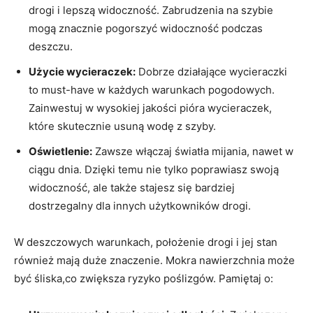
drogi‍ i lepszą⁢ widoczność. Zabrudzenia‌ na szybie
mogą znacznie pogorszyć widoczność‍ podczas‍
deszczu.
Użycie wycieraczek:
Dobrze działające‍ wycieraczki
to⁣ must-have w ⁢każdych warunkach‌ pogodowych.
Zainwestuj w wysokiej jakości pióra wycieraczek,
które skutecznie usuną wodę z szyby.
Oświetlenie:
Zawsze włączaj światła mijania, nawet w
⁣ciągu dnia. Dzięki ⁤temu nie tylko poprawiasz swoją
widoczność, ale także stajesz się bardziej
dostrzegalny dla innych użytkowników drogi.
W⁢ deszczowych warunkach,‌ położenie drogi i jej stan
⁢również ⁤mają duże ‍znaczenie. Mokra nawierzchnia​ może⁤
być śliska,co​ zwiększa ryzyko poślizgów. Pamiętaj o: