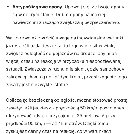
Antypoślizgowe⁢ opony
:‌ Upewnij‍ się, że twoje opony‌
są​ w dobrym stanie. Dobre opony⁢ na ​mokrej
nawierzchni znacząco zwiększają​ bezpieczeństwo.
Warto ⁤również ⁤zwrócić uwagę na⁣ indywidualne ​warunki
⁣jazdy. Jeśli ​pada deszcz, ‍a ⁤do tego wieje silny wiatr,
⁤zwiększ odległość do pojazdów​ na ‍drodze, aby mieć
więcej‌ czasu ‌na reakcję ⁢w ​przypadku ‍niespodziewanej
sytuacji. Zwłaszcza⁢ w ruchu ⁢miejskim, gdzie samochody
zakręcają‍ i hamują na każdym​ kroku, przestrzeganie⁣ tego
zasady jest ‍niezwykle istotne.
Obliczając bezpieczną odległość, można⁤ stosować‌ prostą
zasadę: jeśli jedziesz z prędkością 50 km/h, powinieneś
utrzymywać odstęp‌ przynajmniej⁣ 25 metrów. A⁣ przy‌
prędkości 90 km/h — aż ‍45 metrów. Dzięki temu
zyskujesz⁣ cenny ‍czas ‌na reakcję, ⁤co w warunkach