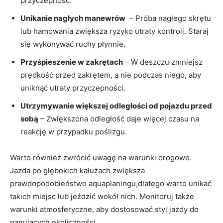
przyczepność.
Unikanie nagłych manewrów
‍ – Próba nagłego skrętu
lub⁤ hamowania zwiększa ​ryzyko utraty ⁤kontroli. Staraj
⁤się wykonywać ⁤ruchy ‌płynnie.
Przyśpieszenie w zakrętach
– W⁢ deszczu zmniejsz
prędkość przed zakrętem, ⁢a nie podczas niego, aby
uniknąć utraty przyczepności.
Utrzymywanie większej odległości ⁢od pojazdu przed
sobą
– Zwiększona odległość daje⁣ więcej czasu na
reakcję w​ przypadku ⁢poślizgu.
Warto również zwrócić uwagę na warunki drogowe.‍
Jazda po głębokich kałużach zwiększa
prawdopodobieństwo ‍aquaplaningu,dlatego warto unikać
takich miejsc lub jeździć wokół nich. Monitoruj ⁢także‍
warunki atmosferyczne, ⁢aby dostosować styl ‌jazdy do
panujących⁢ okoliczności.