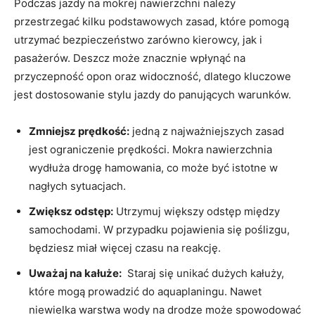
Podczas jazdy ‌na mokrej nawierzchni należy​
przestrzegać kilku podstawowych‍ zasad, które pomogą
utrzymać bezpieczeństwo​ zarówno kierowcy, jak i‌
pasażerów. Deszcz może znacznie⁣ wpłynąć ⁤na‌
przyczepność opon oraz‍ widoczność, dlatego‍ kluczowe
jest dostosowanie stylu jazdy do⁣ panujących warunków.
Zmniejsz prędkość:
jedną z najważniejszych zasad
jest ograniczenie ⁤prędkości. Mokra nawierzchnia
wydłuża ⁢drogę hamowania, co może być‍ istotne w ​
nagłych sytuacjach.
Zwiększ odstęp:
Utrzymuj większy odstęp między
samochodami. W przypadku pojawienia się poślizgu,
⁢będziesz ⁢miał ‌więcej ⁣czasu na reakcję.
Uważaj na kałuże:
‌ Staraj się unikać dużych ​kałuży,
które mogą⁣ prowadzić do aquaplaningu. ​Nawet
niewielka​ warstwa ⁤wody na drodze​ może spowodować