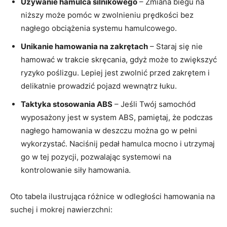
Używanie hamulca silnikowego
– Zmiana biegu na
‍niższy może pomóc w zwolnieniu prędkości bez
nagłego obciążenia systemu‌ hamulcowego.
Unikanie hamowania na zakrętach
– Staraj​ się nie
hamować w trakcie skręcania, gdyż może to zwiększyć
ryzyko‍ poślizgu. Lepiej jest zwolnić przed zakrętem i
delikatnie prowadzić pojazd wewnątrz ⁣łuku.
Taktyka stosowania ABS
– Jeśli Twój samochód
wyposażony jest w system ‍ABS,‍ pamiętaj, ‌że podczas
nagłego⁤ hamowania w deszczu można go w pełni
wykorzystać.‍ Naciśnij ⁢pedał hamulca mocno i utrzymaj
go w tej‍ pozycji, pozwalając systemowi​ na
kontrolowanie ⁤siły hamowania.
Oto⁣ tabela ​ilustrująca różnice w​ odległości hamowania na
suchej i ​mokrej nawierzchni: