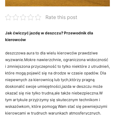
Rate this post
Jak ćwiczyć jazdę w deszczu? Przewodnik dla
kierowców
deszczowa aura to dla wielu kierowców prawdziwe
wyzwanie.Mokre‍ nawierzchnie,⁢ ograniczona widoczność
i ⁤zmniejszona ‌przyczepność⁣ to tylko niektóre z utrudnień,
⁣które mogą pojawić ‌się na drodze w⁣ czasie⁤ opadów. Dla
niepewnych‌ za ⁢kierownicą lub tych,którzy pragną
doskonalić‌ swoje umiejętności,jazda w deszczu może
okazać się nie tylko ⁢trudna,ale także niebezpieczna.W
tym artykule ⁢przyjrzymy się skutecznym ⁣technikom i
wskazówkom, które pomogą Wam stać się pewniejszymi
‌kierowcami⁢ w trudnych warunkach atmosferycznych.