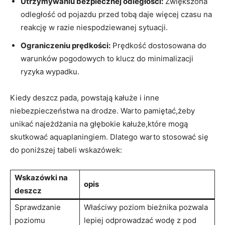
Utrzymywaniu⁢ bezpiecznej odległości:
Zwiększona⁤
odległość od pojazdu przed tobą daje więcej czasu‍ na⁤
reakcję w razie niespodziewanej⁤ sytuacji.
Ograniczeniu prędkości:
⁢Prędkość ‌dostosowana do
warunków pogodowych‍ to klucz ⁤do minimalizacji
ryzyka wypadku.
Kiedy deszcz pada, powstają kałuże i inne
niebezpieczeństwa na‌ drodze. Warto pamiętać,żeby
⁣unikać najeżdżania‍ na głębokie kałuże,które mogą
skutkować aquaplaningiem. ⁣Dlatego warto stosować się
do poniższej tabeli wskazówek:
Wskazówki⁣ na
opis
deszcz
Sprawdzanie
Właściwy poziom bieżnika pozwala
‌poziomu​
lepiej odprowadzać wodę z pod‌