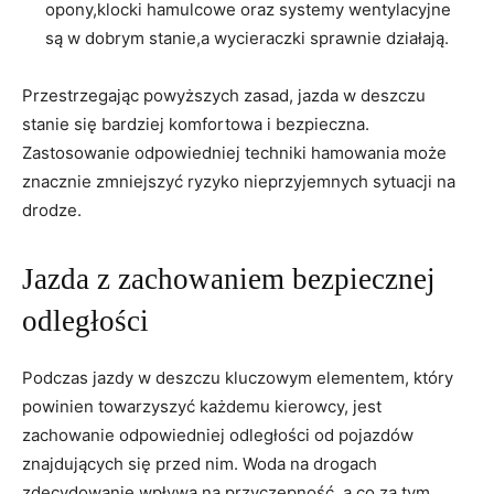
opony,klocki hamulcowe oraz ⁣systemy‌ wentylacyjne
⁤są w dobrym stanie,a wycieraczki ⁤sprawnie działają.
Przestrzegając powyższych⁢ zasad, jazda w ⁣deszczu
stanie⁢ się bardziej komfortowa⁢ i bezpieczna.
Zastosowanie odpowiedniej ⁤techniki hamowania może
znacznie zmniejszyć ryzyko nieprzyjemnych sytuacji na
drodze.
Jazda z zachowaniem bezpiecznej
odległości
Podczas jazdy w ⁣deszczu ​kluczowym ​elementem, który
powinien towarzyszyć⁤ każdemu kierowcy, ⁣jest
zachowanie odpowiedniej odległości od pojazdów
znajdujących się ⁢przed nim. Woda na​ drogach
zdecydowanie wpływa ⁤na przyczepność, a⁤ co za tym​