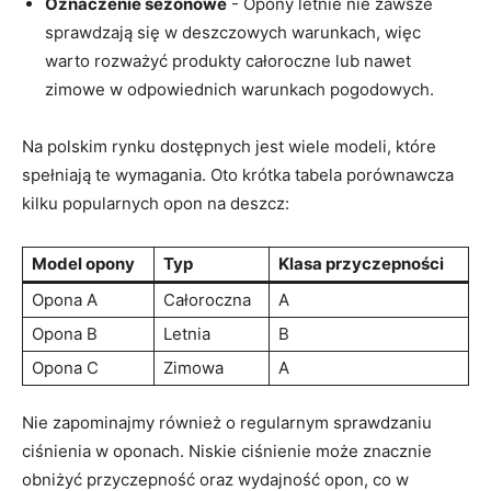
Oznaczenie sezonowe
​- Opony letnie⁢ nie⁢ zawsze‌
sprawdzają się w deszczowych warunkach, więc⁣
warto rozważyć produkty całoroczne lub nawet
⁤zimowe w odpowiednich warunkach pogodowych.
Na polskim‌ rynku dostępnych jest‌ wiele‌ modeli, które
spełniają te wymagania. Oto krótka tabela porównawcza​
kilku popularnych opon na deszcz:
Model opony
Typ
Klasa przyczepności
Opona⁣ A
Całoroczna
A
Opona B
Letnia
B
Opona C
Zimowa
A
Nie ⁣zapominajmy również​ o ⁤regularnym sprawdzaniu
⁣ciśnienia ⁣w‌ oponach. Niskie ciśnienie‌ może ⁣znacznie
obniżyć przyczepność oraz ⁣wydajność⁤ opon, co ⁢w