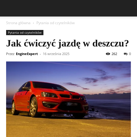
Strona główna
Pytania od czytelników
Pytania od czytelników
Jak ćwiczyć jazdę w deszczu?
Przez
EngineExpert
-
16 września 2025
262
0