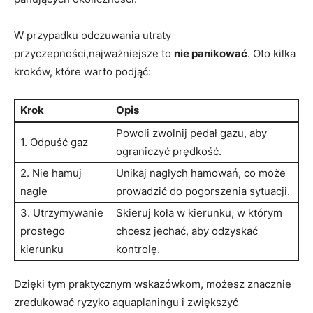
W przypadku odczuwania utraty⁣
przyczepności,najważniejsze ⁤to
nie ‌panikować
. Oto ⁣kilka
kroków, które warto podjąć:
Krok
Opis
Powoli zwolnij pedał gazu, aby
1. Odpuść gaz
ograniczyć prędkość.
2. Nie hamuj‌
Unikaj nagłych hamowań,⁢ co może
nagle
prowadzić do pogorszenia ⁤sytuacji.
3.⁤ Utrzymywanie⁢
Skieruj koła w kierunku, ⁣w którym⁤
prostego
chcesz jechać, aby ‌odzyskać
kierunku
⁢kontrolę.
Dzięki tym praktycznym wskazówkom, możesz znacznie⁤
zredukować ryzyko aquaplaningu i‌ zwiększyć