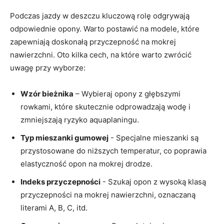
Podczas jazdy w deszczu⁤ kluczową rolę odgrywają
odpowiednie opony. Warto postawić na modele, ‍które
zapewniają doskonałą przyczepność na⁢ mokrej‌
nawierzchni. ‍Oto kilka ​cech, na które warto zwrócić
uwagę przy ​wyborze:
Wzór bieżnika
– Wybieraj⁢ opony z głębszymi
⁤rowkami, które skutecznie odprowadzają wodę i
zmniejszają ryzyko aquaplaningu.
Typ mieszanki gumowej
⁣- ‍Specjalne ‍mieszanki są
przystosowane do ‌niższych ‌temperatur, co poprawia
elastyczność ‌opon na ⁤mokrej ⁣drodze.
Indeks przyczepności
‍- Szukaj ‍opon z wysoką klasą⁣
przyczepności​ na‌ mokrej ‌nawierzchni, oznaczaną
literami A, B,⁤ C, itd.