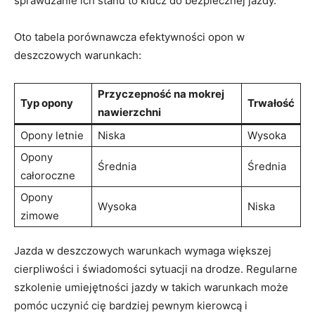
sprawdzanie ‌ich stanu⁤ to klucz⁢ do bezpiecznej‌ jazdy.
Oto⁣ tabela porównawcza efektywności opon w
deszczowych warunkach:
Przyczepność⁣ na mokrej
Typ opony
Trwałość
nawierzchni
Opony ⁤letnie
Niska
Wysoka
Opony
Średnia
Średnia
całoroczne
Opony‌
Wysoka
Niska
zimowe
Jazda w⁣ deszczowych ⁤warunkach⁤ wymaga większej
cierpliwości i świadomości sytuacji na drodze. Regularne​
szkolenie umiejętności jazdy ‌w takich warunkach może
pomóc uczynić cię bardziej ‍pewnym kierowcą i