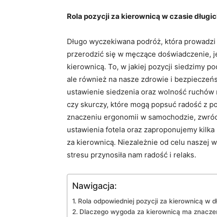
Rola pozycji za kierownicą‍ w czasie⁣ długi
Długo wyczekiwana podróż,⁢ która prowadzi 
przerodzić się w męczące doświadczenie, jeż
kierownicą. To, w ‍jakiej pozycji siedzimy 
⁢ale również na ⁣nasze zdrowie i⁢ bezpiecze
ustawienie siedzenia oraz‌ wolność ruchów 
czy ​skurczy, które mogą ‌popsuć ⁣radość z 
znaczeniu ⁤ergonomii w‍ samochodzie, zwró
ustawienia fotela oraz zaproponujemy kilka
za⁢ kierownicą. Niezależnie od celu naszej ‌
stresu przynosiła nam radość i ‍relaks.
Nawigacja:
Rola odpowiedniej ‌pozycji za kierownicą w d
Dlaczego wygoda za kierownicą ma znacze