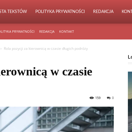
ISTA TEKSTÓW
POLITYKA PRYWATNOŚCI
REDAKCJA
KON
LITYKA PRYWATNOŚCI
REDAKCJA
KONTAKT
Rola pozycji za kierownicą w czasie długich podróży
L
ierownicą w czasie
159
0