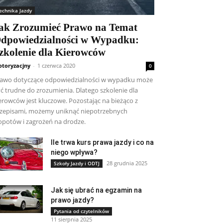
echnika Jazdy
ak Zrozumieć Prawo na Temat
dpowiedzialności w Wypadku:
zkolenie dla Kierowców
toryzacjny
-
1 czerwca 2020
0
awo dotyczące odpowiedzialności w wypadku może
ć trudne do zrozumienia. Dlatego szkolenie dla
erowców jest kluczowe. Pozostając na bieżąco z
zepisami, możemy uniknąć niepotrzebnych
opotów i zagrożeń na drodze.
Ile trwa kurs prawa jazdy i co na
niego wpływa?
28 grudnia 2025
Szkoły Jazdy i ODTJ
Jak się ubrać na egzamin na
prawo jazdy?
Pytania od czytelników
11 sierpnia 2025