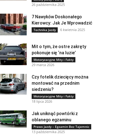
26 października 2025
7 Nawyków Doskonałego
Kierowcy: Jak Je Wprowadzić
6 kwietnia 2025
Technika Jazdy
Mit o tym, że ostre zakręty
pokonuje się ‘na luzie’
Motoryzacyjne Mity i Fakty
29 marca 2026
Czy fotelik dziecięcy można
montować na przednim
siedzeniu?
Motoryzacyjne Mity i Fakty
18 lipca 2026
Jak uniknąć powtórki z
oblanego egzaminu
Prawo Jazdy – Egzamin Bez Tajemnic
13 października 2025