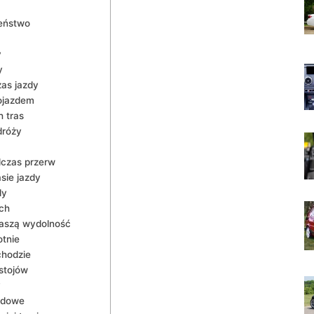
zeństwo
y
y
zas jazdy
pojazdem
h tras
dróży
dczas przerw
sie jazdy
dy
ach
naszą wydolność
otnie
chodzie
ostojów
y
odowe