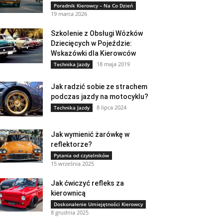
Poradnik Kierowcy – Na Co Dzień
19 marca 2026
Szkolenie z Obsługi Wózków
Dziecięcych w Pojeździe:
Wskazówki dla Kierowców
18 maja 2019
Technika Jazdy
Jak radzić sobie ze strachem
podczas jazdy na motocyklu?
8 lipca 2024
Technika Jazdy
Jak wymienić żarówkę w
reflektorze?
Pytania od czytelników
15 września 2025
Jak ćwiczyć refleks za
kierownicą
Doskonalenie Umiejętności Kierowcy
8 grudnia 2025