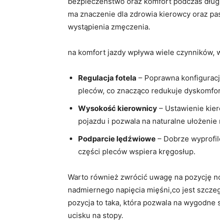
bezpieczeństwo oraz komfort podczas długich
ma znaczenie ‍dla zdrowia kierowcy oraz p
wystąpienia zmęczenia.
na komfort jazdy wpływa wiele czynników, ‌
Regulacja fotela
– Poprawna ⁤konfiguracj
pleców, ​co znacząco ‍redukuje dyskomfor
Wysokość kierownicy
– Ustawienie kier
‍pojazdu ​i​ pozwala na naturalne ułożenie 
Podparcie lędźwiowe
– Dobrze⁣ wyprofi
części pleców wspiera kręgosłup.
Warto również zwrócić uwagę‌ na pozycję​ 
nadmiernego napięcia ⁢mięśni,co jest‌ szcze
pozycja to taka, która pozwala ‍na ​wygodne
ucisku na ‌stopy.