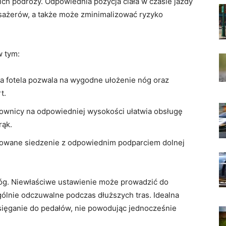
 podróży. ​Odpowiednia pozycja ciała w czasie ⁢jazdy​
asażerów, a także może zminimalizować ryzyko
w tym:
a⁢ fotela pozwala ​na wygodne ułożenie nóg oraz
t.
ownicy na odpowiedniej⁤ wysokości ułatwia obsługę
rąk.
lowane siedzenie z odpowiednim‍ podparciem dolnej
nóg. Niewłaściwe ustawienie może prowadzić ⁤do
gólnie odczuwalne podczas ‌dłuższych tras. Idealna
 sięganie do ‌pedałów, nie powodując jednocześnie