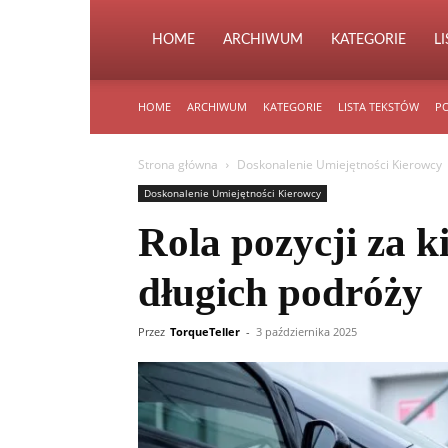
HOME
ARCHIWUM
KATEGORIE
L
HOME
ARCHIWUM
KATEGORIE
LISTA TEKSTÓW
PO
Strona główna
Doskonalenie Umiejętności Kierowcy
Doskonalenie Umiejętności Kierowcy
Rola pozycji za k
długich podróży
Przez
TorqueTeller
-
3 października 2025