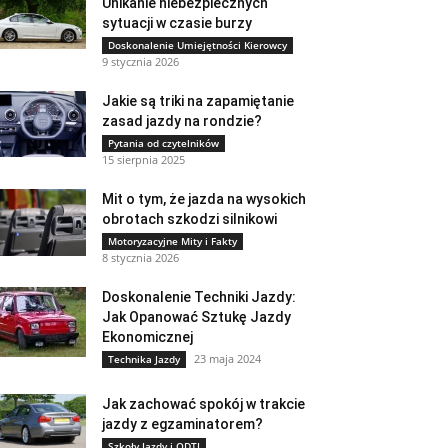
Unikanie niebezpiecznych
sytuacji w czasie burzy
Doskonalenie Umiejętności Kierowcy
9 stycznia 2026
Jakie są triki na zapamiętanie
zasad jazdy na rondzie?
Pytania od czytelników
15 sierpnia 2025
Mit o tym, że jazda na wysokich
obrotach szkodzi silnikowi
Motoryzacyjne Mity i Fakty
8 stycznia 2026
Doskonalenie Techniki Jazdy:
Jak Opanować Sztukę Jazdy
Ekonomicznej
23 maja 2024
Technika Jazdy
Jak zachować spokój w trakcie
jazdy z egzaminatorem?
Szkoły Jazdy i ODTJ