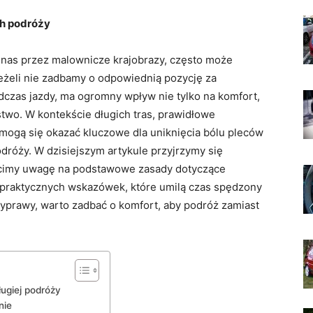
ch ⁣podróży
nas przez malownicze​ krajobrazy, często może ​
eli ⁤nie zadbamy ​o ⁤odpowiednią pozycję za
podczas jazdy, ma ogromny wpływ nie tylko na komfort,
ństwo. W kontekście długich tras, prawidłowe
mogą się okazać kluczowe dla ⁣uniknięcia bólu ⁢pleców
podróży. W dzisiejszym artykule przyjrzymy się
cimy uwagę​ na podstawowe ⁣zasady⁤ dotyczące
⁢ praktycznych wskazówek, które umilą czas spędzony
wyprawy, ⁣warto zadbać o komfort,⁣ aby podróż ⁣zamiast
ługiej podróży
nie