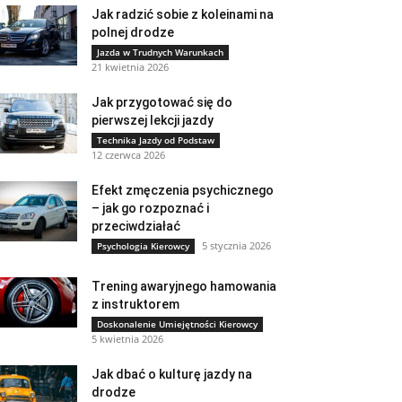
Jak radzić sobie z koleinami na
polnej drodze
Jazda w Trudnych Warunkach
21 kwietnia 2026
Jak przygotować się do
pierwszej lekcji jazdy
Technika Jazdy od Podstaw
12 czerwca 2026
Efekt zmęczenia psychicznego
– jak go rozpoznać i
przeciwdziałać
5 stycznia 2026
Psychologia Kierowcy
Trening awaryjnego hamowania
z instruktorem
Doskonalenie Umiejętności Kierowcy
5 kwietnia 2026
Jak dbać o kulturę jazdy na
drodze