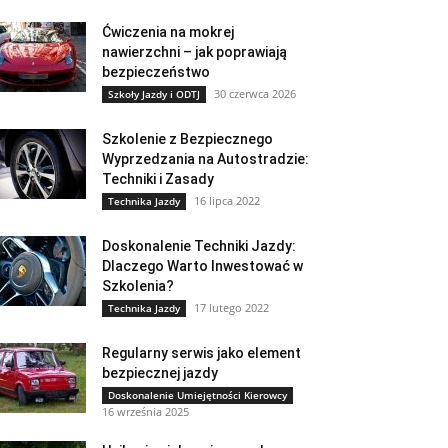
Ćwiczenia na mokrej
nawierzchni – jak poprawiają
bezpieczeństwo
30 czerwca 2026
Szkoły Jazdy i ODTJ
Szkolenie z Bezpiecznego
Wyprzedzania na Autostradzie:
Techniki i Zasady
16 lipca 2022
Technika Jazdy
Doskonalenie Techniki Jazdy:
Dlaczego Warto Inwestować w
Szkolenia?
17 lutego 2022
Technika Jazdy
Regularny serwis jako element
bezpiecznej jazdy
Doskonalenie Umiejętności Kierowcy
16 września 2025