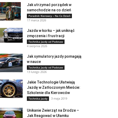
Jak utrzymać porządek w
samochodzie na co dzień
Poradnik Kierowcy – Na Co Dzień
17 marca 2026
Jazda w korku – jak uniknąć
zmęczenia i frustracji
Technika Jazdy od Podstaw
4 sierpnia 2026
Jak symulatory jazdy pomagają
w nauce
Technika Jazdy od Podstaw
13 lutego 2026
Jakie Technologie Ułatwiają
Jazdę w Zatłoczonym Mieście:
Szkolenie dla Kierowców
3 maja 2019
Technika Jazdy
Unikanie Zwierząt na Drodze –
Jak Reagować w Ułamku