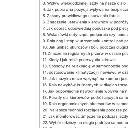
Wpływ⁢ wielogodzinnej jazdy​ na nasze⁣ ciało
Jak ⁢poprawna​ pozycja​ wpływa na bezpiec
Zasady ⁤prawidłowego ‍ustawienia fotela
Znaczenie ustawienia kierownicy w podróż
Jak dobrać odpowiednią‍ poduszkę pod plec
Wskazówki dotyczące podparcia‍ szyi‍ podc
Rola nóg i stóp w utrzymaniu kontroli nad 
Jak unikać skurczów i‌ bólu podczas​ długic
Znaczenie regularnych przerw w czasie po
Kiedy i jak robić przerwy‍ dla ⁤zdrowia
Sposoby⁢ na relaksację w samochodzie po
dostosowanie ⁣klimatyzacji i nawiewu ⁢w cza
Jak muzyka może wpłynąć na komfort jaz
Rola ‍nawyków‍ kulinarnych⁣ w długich tras
Jak odpowiednie‍ nawodnienie ⁣wpływa ⁢na 
Porady‌ dla ⁢kierowców podróżujących sam
Rola ergonomicznych​ akcesoriów w samo
Najlepsze⁣ techniki rozciągania ‍podczas⁤ p
Jak monitorować zmęczenie podczas jazd
Wybór odzieży na długie podróże ‌samoch