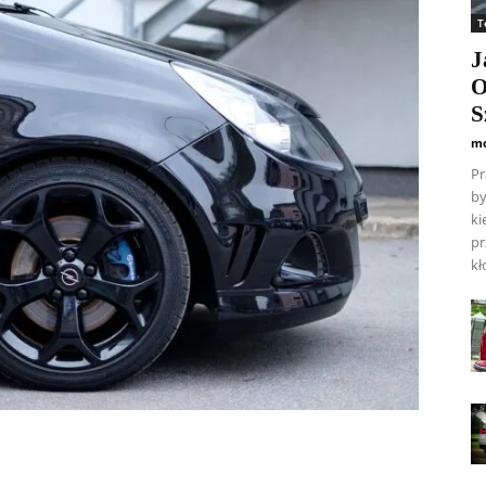
T
J
O
S
mo
Pr
by
ki
pr
kł