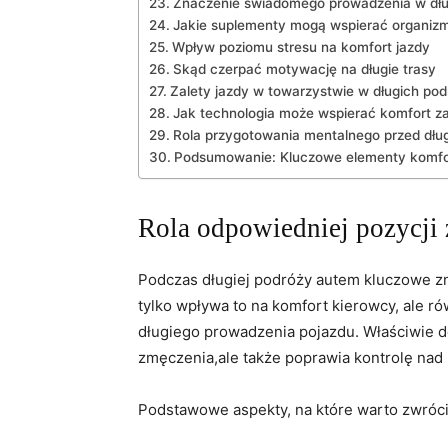
Znaczenie świadomego​ prowadzenia w długi
Jakie⁢ suplementy ‍mogą wspierać organizm
Wpływ poziomu stresu na komfort jazdy
Skąd czerpać motywację na długie trasy
Zalety jazdy⁣ w towarzystwie ⁢w⁣ długich ‌po
Jak ⁣technologia może ⁢wspierać komfort z
Rola przygotowania mentalnego ‌przed dłu
Podsumowanie: Kluczowe elementy komfort
Rola odpowiedniej ‌pozycji
Podczas długiej podróży autem kluczowe zn
tylko wpływa to ⁤na komfort kierowcy, ale 
⁢długiego‍ prowadzenia‌ pojazdu. Właściwie d
zmęczenia,ale także‍ poprawia kontrolę nad
Podstawowe‍ aspekty, na które‍ warto zwróci