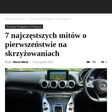
Strona główna
Przepisy Drogowe w Praktyce
Przepisy Drogowe w Praktyce
7 najczęstszych mitów o
pierwszeństwie na
skrzyżowaniach
Przez
MotorMind
-
2 listopada 2025
199
0