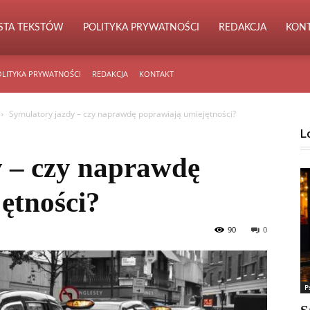
ISTA TEKSTÓW
POLITYKA PRYWATNOŚCI
REDAKCJA
KON
LITYKA PRYWATNOŚCI
REDAKCJA
KONTAKT
Symulatory jazdy – czy naprawdę poprawiają umiejętności?
L
 – czy naprawdę
ętności?
90
0
P