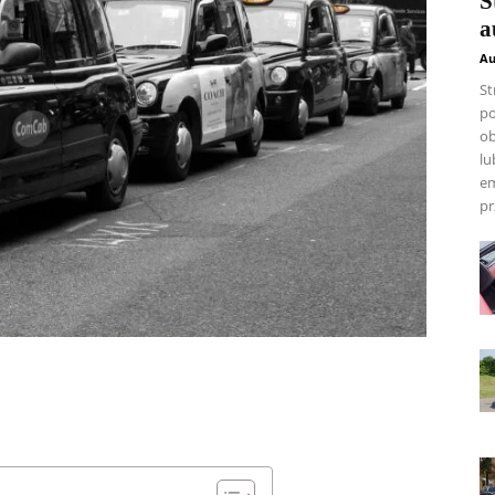
S
a
Au
St
po
ob
lu
em
pr