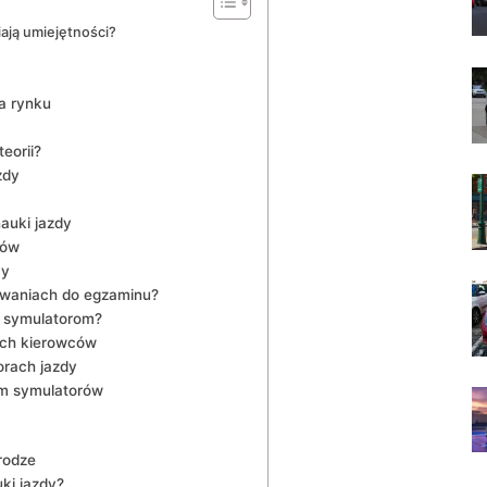
ają umiejętności?
a rynku
eorii?
zdy
auki jazdy
ców
cy
waniach do ‌egzaminu?
i symulatorom?
ych kierowców
rach jazdy
em ⁤symulatorów
rodze
i‌ jazdy?