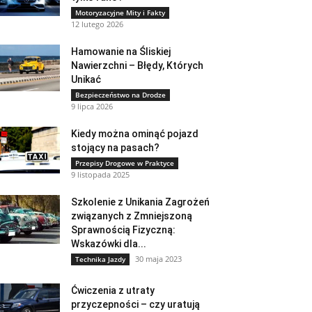
Motoryzacyjne Mity i Fakty
12 lutego 2026
Hamowanie na Śliskiej
Nawierzchni – Błędy, Których
Unikać
Bezpieczeństwo na Drodze
9 lipca 2026
Kiedy można ominąć pojazd
stojący na pasach?
Przepisy Drogowe w Praktyce
9 listopada 2025
Szkolenie z Unikania Zagrożeń
związanych z Zmniejszoną
Sprawnością Fizyczną:
Wskazówki dla...
30 maja 2023
Technika Jazdy
Ćwiczenia z utraty
przyczepności – czy uratują