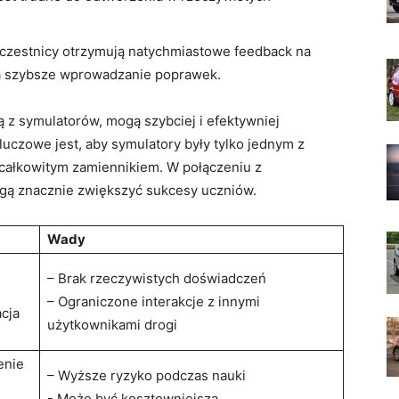
czestnicy otrzymują natychmiastowe feedback na
a na szybsze wprowadzanie poprawek.
 z‍ symulatorów,‌ mogą szybciej i efektywniej
czowe jest,‍ aby symulatory były tylko‍ jednym‌ z
 całkowitym zamiennikiem. W połączeniu z
gą ⁣znacznie zwiększyć sukcesy uczniów.
Wady
– Brak rzeczywistych doświadczeń
– Ograniczone‌ interakcje z innymi
cja
użytkownikami drogi
enie
– Wyższe ryzyko podczas nauki
-​ Może być kosztowniejsza