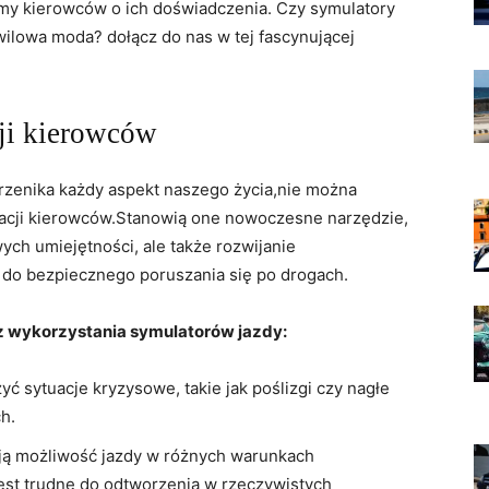
my kierowców o ich doświadczenia. Czy symulatory
 chwilowa moda? dołącz do nas w tej fascynującej
ji​ kierowców
rzenika każdy ‍aspekt naszego życia,nie można
acji kierowców.Stanowią one ​nowoczesne⁢ narzędzie,
ch umiejętności,‍ ale także rozwijanie
do bezpiecznego poruszania się po drogach.
 z wykorzystania symulatorów jazdy:
ć sytuacje ‌kryzysowe, takie jak poślizgi czy nagłe
h.
ją możliwość​ jazdy w różnych warunkach
est ​trudne do odtworzenia w rzeczywistych