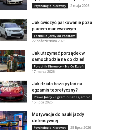
2 maja 2026
Psychologia Kierowcy
Jak ćwiczyć parkowanie poza
placem manewrowym
Technika Jazdy od Podstaw
22 października 2025
Jak utrzymać porządek w
samochodzie na co dzień
Poradnik Kierowcy – Na Co Dzień
17 marca 2026
Jak działa baza pytań na
egzamin teoretyczny?
Prawo Jazdy – Egzamin Bez Tajemnic
15 lipca 2026
Motywacje do nauki jazdy
defensywnej
28 lipca 2026
Psychologia Kierowcy