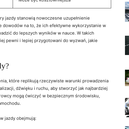
ory jazdy stanowią nowoczesne uzupełnienie
le dowodów na to,‍ że ich efektywne wykorzystanie​ w⁣
adzić do lepszych wyników ‌w nauce. W ⁤takich
ej pewni i lepiej przygotowani ‍do wyzwań,‌ jakie
dy?
ia, które replikują rzeczywiste warunki‍ prowadzenia
izacji, dźwięku i ruchu, aby stworzyć jak najbardziej
ierowcy mogą ćwiczyć ⁤w bezpiecznym‌ środowisku,
samochodu.
w jazdy obejmują: