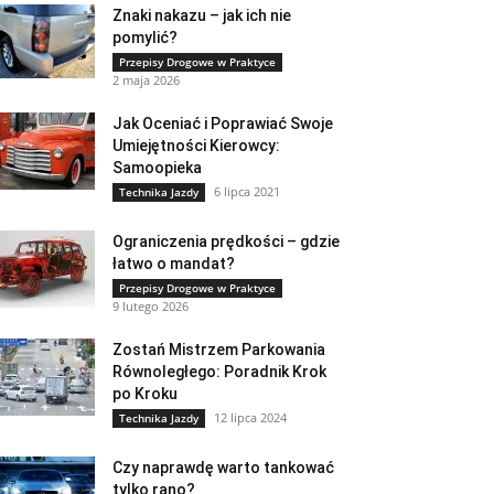
Znaki nakazu – jak ich nie
pomylić?
Przepisy Drogowe w Praktyce
2 maja 2026
Jak Oceniać i Poprawiać Swoje
Umiejętności Kierowcy:
Samoopieka
6 lipca 2021
Technika Jazdy
Ograniczenia prędkości – gdzie
łatwo o mandat?
Przepisy Drogowe w Praktyce
9 lutego 2026
Zostań Mistrzem Parkowania
Równoległego: Poradnik Krok
po Kroku
12 lipca 2024
Technika Jazdy
Czy naprawdę warto tankować
tylko rano?