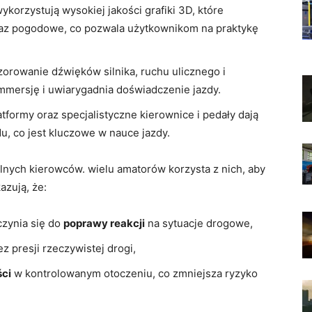
orzystują wysokiej jakości‌ grafiki ‌3D, które
z pogodowe, co⁤ pozwala użytkownikom ⁢na⁤ praktykę
zorowanie dźwięków silnika, ruchu ulicznego i
mersję i‍ uwiarygadnia doświadczenie jazdy.
atformy oraz specjalistyczne kierownice i pedały dają
 co ​jest‌ kluczowe w‍ nauce jazdy.
alnych kierowców. wielu⁢ amatorów korzysta z nich, ‍aby
azują, że:
czynia się do
poprawy reakcji
na sytuacje drogowe,
z presji rzeczywistej drogi,
ci
w ‌kontrolowanym otoczeniu, co zmniejsza ryzyko‌