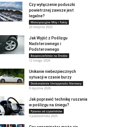
Czy wyłączenie poduszki
powietrznej zawsze jest
legalne?
Motoryzacyjne Mity i Fakty
20 sierpnia 2025
Jak Wyjść z Poślizgu
Nadsterownego i
Podsterownego
Bezpieczeństwo na Drodze
12 lutego 2026
Unikanie niebezpiecznych
sytuacji w czasie burzy
Doskonalenie Umiejętności Kierowcy
9 stycznia 2026
Jak poprawić technikę ruszania
w poślizgu na śniegu?
Pytania od czytelników
3 października 2025