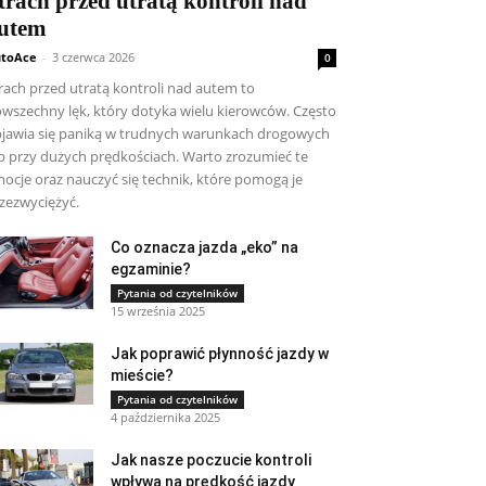
trach przed utratą kontroli nad
utem
toAce
-
3 czerwca 2026
0
rach przed utratą kontroli nad autem to
wszechny lęk, który dotyka wielu kierowców. Często
jawia się paniką w trudnych warunkach drogowych
b przy dużych prędkościach. Warto zrozumieć te
ocje oraz nauczyć się technik, które pomogą je
zezwyciężyć.
Co oznacza jazda „eko” na
egzaminie?
Pytania od czytelników
15 września 2025
Jak poprawić płynność jazdy w
mieście?
Pytania od czytelników
4 października 2025
Jak nasze poczucie kontroli
wpływa na prędkość jazdy