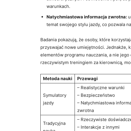
warunkach.
Natychmiastowa informacja zwrotna:
u
temat swojego stylu⁤ jazdy, ​co ‍pozwal
Badania pokazują, że osoby, które korzystają
przyswajać nowe umiejętności. Jednakże, klu
elementów programu nauczania, a‌ nie jego
rzeczywistym treningiem za kierownicą, mo
Metoda nauki
Przewagi
– Realistyczne warunki​
Symulatory ​
– Bezpieczeństwo
jazdy
– Natychmiastowa informa
zwrotna
– Rzeczywiste⁣ doświadcz
Tradycyjna
– Interakcje z innymi
nauka