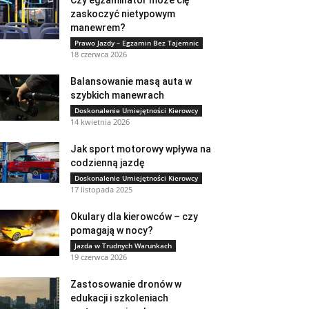
Czy egzaminator może cię
zaskoczyć nietypowym
manewrem?
Prawo Jazdy – Egzamin Bez Tajemnic
18 czerwca 2026
Balansowanie masą auta w
szybkich manewrach
Doskonalenie Umiejętności Kierowcy
14 kwietnia 2026
Jak sport motorowy wpływa na
codzienną jazdę
Doskonalenie Umiejętności Kierowcy
17 listopada 2025
Okulary dla kierowców – czy
pomagają w nocy?
Jazda w Trudnych Warunkach
19 czerwca 2026
Zastosowanie dronów w
edukacji i szkoleniach