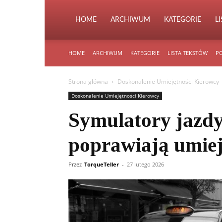
HOME
ARCHIWUM
KATEGORIE
L
HOME
ARCHIWUM
KATEGORIE
LISTA TEKSTÓW
PO
Strona główna
Doskonalenie Umiejętności Kierowcy
Doskonalenie Umiejętności Kierowcy
Symulatory jazdy
poprawiają umiej
Przez
TorqueTeller
-
27 lutego 2026