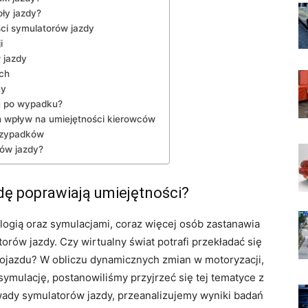
oły jazdy?
ci symulatorów jazdy
i
 jazdy
ych
ny
u po wypadku?
ch wpływ na umiejętności kierowców
przypadków
ów jazdy?
dę poprawiają umiejętności?
gią oraz ⁣symulacjami,‌ coraz więcej⁢ osób zastanawia
orów jazdy. ⁣Czy ⁣wirtualny świat potrafi przekładać się
pojazdu? W‌ obliczu dynamicznych zmian w motoryzacji,
 ‍symulację, postanowiliśmy przyjrzeć się tej tematyce z
i wady symulatorów jazdy, przeanalizujemy wyniki badań