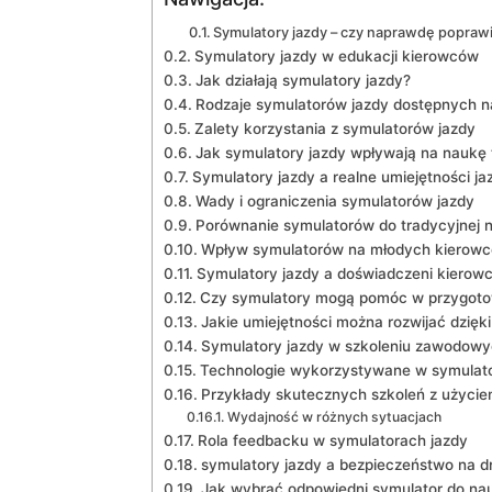
Symulatory jazdy – czy naprawdę poprawi
Symulatory jazdy w edukacji​ kierowców
Jak działają ‍symulatory jazdy?
Rodzaje ⁣symulatorów‌ jazdy dostępnych n
Zalety korzystania‌ z symulatorów jazdy
Jak symulatory jazdy wpływają ⁣na naukę ⁣t
Symulatory jazdy ​a realne umiejętności ​ja
Wady ⁣i ograniczenia symulatorów jazdy
Porównanie symulatorów do tradycyjnej n
Wpływ symulatorów na młodych kierow
Symulatory ‍jazdy ‌a doświadczeni kierow
Czy symulatory mogą pomóc w przygoto
Jakie umiejętności można rozwijać dzięk
Symulatory jazdy w szkoleniu zawodow
Technologie wykorzystywane w symulato
Przykłady skutecznych ⁤szkoleń z‍ użyci
Wydajność w różnych ‌sytuacjach
Rola ​feedbacku ‌w symulatorach jazdy
symulatory⁤ jazdy a bezpieczeństwo na d
Jak wybrać odpowiedni symulator do ‌nauk