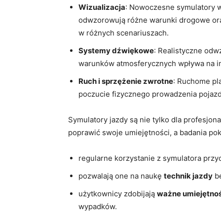
Wizualizacja
: Nowoczesne symulatory wyk
odwzorowują różne ​warunki drogowe ora
w różnych scenariuszach.
Systemy dźwiękowe
: Realistyczne odw
warunków⁢ atmosferycznych wpływa na ‌im
Ruch i sprzężenie zwrotne
: Ruchome ​pl
poczucie fizycznego prowadzenia⁤ pojazdu,
Symulatory jazdy są‍ nie tylko dla profesjon
poprawić ⁢swoje umiejętności, a badania pok
regularne korzystanie‌ z symulatora przy
pozwalają one‌ na naukę
technik jazdy
be
użytkownicy zdobijają
ważne umiejętnoś
wypadków.