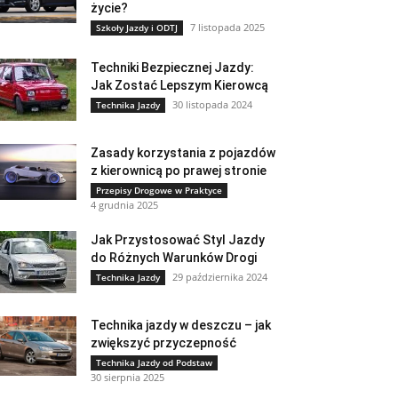
życie?
7 listopada 2025
Szkoły Jazdy i ODTJ
Techniki Bezpiecznej Jazdy:
Jak Zostać Lepszym Kierowcą
30 listopada 2024
Technika Jazdy
Zasady korzystania z pojazdów
z kierownicą po prawej stronie
Przepisy Drogowe w Praktyce
4 grudnia 2025
Jak Przystosować Styl Jazdy
do Różnych Warunków Drogi
29 października 2024
Technika Jazdy
Technika jazdy w deszczu – jak
zwiększyć przyczepność
Technika Jazdy od Podstaw
30 sierpnia 2025