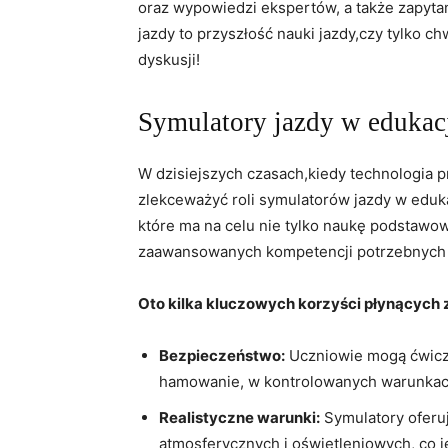
oraz wypowiedzi ekspertów, a także zapyta
jazdy‍ to przyszłość ‍nauki‌ jazdy,czy‍ tylko
dyskusji!
Symulatory jazdy w edukac
W dzisiejszych czasach,kiedy technologia p
zlekceważyć roli symulatorów jazdy ⁤w eduk
które ma na celu nie tylko naukę podstawowy
zaawansowanych kompetencji potrzebnych 
Oto kilka kluczowych korzyści ⁤płynących​
Bezpieczeństwo:
Uczniowie mogą ⁣ćwiczy
hamowanie, w kontrolowanych warunkac
Realistyczne warunki:
Symulatory oferu
atmosferycznych i oświetleniowych, co j