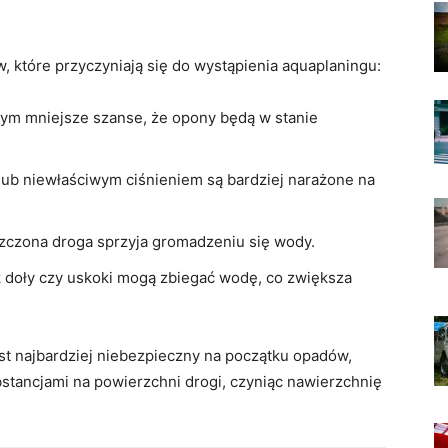
które ‌przyczyniają się ⁤do ‌wystąpienia aquaplaningu:
tym mniejsze ⁤szanse, że opony będą w stanie ​
 lub niewłaściwym ciśnieniem są bardziej narażone na
szczona droga sprzyja gromadzeniu ‍się wody.
jak doły czy uskoki mogą zbiegać ‌wodę, co‍ zwiększa
t najbardziej niebezpieczny​ na początku opadów,
bstancjami na powierzchni‍ drogi, ​czyniąc nawierzchnię