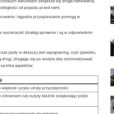
zczowych warunkach zwiększa się droga hamowania,
odległości‌ od pojazdu przed nami.
rowanie i ⁤łagodne przyspieszanie pomogą w
​ wycieraczki działają sprawnie⁣ i ⁤są w odpowiednim
s⁢ jazdy w deszczu jest aquaplaning, ‍czyli zjawisko,
ą drogi, ​ślizgając się po wodzie.Aby ‌zminimalizować
 na kilka aspektów:
ng
m większe⁣ ryzyko utraty przyczepności.
ciśnieniem ​lub⁤ zużyty bieżnik zwiększają ryzyko
ogą ‌sprowokować⁤ aquaplaning.