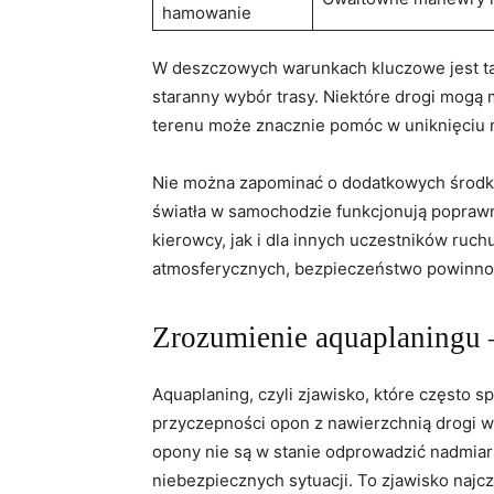
hamowanie
W deszczowych ⁣warunkach​ kluczowe jest ta
staranny wybór trasy. Niektóre drogi ⁤mogą 
terenu⁤ może‌ znacznie⁤ pomóc w uniknięciu 
Nie można zapominać o dodatkowych środkac
światła w samochodzie​ funkcjonują poprawni
kierowcy, jak i dla innych uczestników ruch
atmosferycznych, bezpieczeństwo ​powinno
Zrozumienie ⁢aquaplaningu ⁣– 
Aquaplaning, czyli ‍zjawisko, które często 
przyczepności opon z nawierzchnią drogi‍ w
opony nie są w stanie‍ odprowadzić nadmiar
niebezpiecznych sytuacji. To ‍zjawisko ⁢na