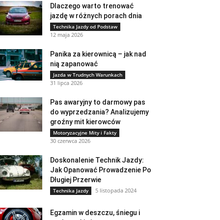
Dlaczego warto trenować
jazdę w różnych porach dnia
Technika Jazdy od Podstaw
12 maja 2026
Panika za kierownicą – jak nad
nią zapanować
Jazda w Trudnych Warunkach
31 lipca 2026
Pas awaryjny to darmowy pas
do wyprzedzania? Analizujemy
groźny mit kierowców
Motoryzacyjne Mity i Fakty
30 czerwca 2026
Doskonalenie Technik Jazdy:
Jak Opanować Prowadzenie Po
Długiej Przerwie
5 listopada 2024
Technika Jazdy
Egzamin w deszczu, śniegu i