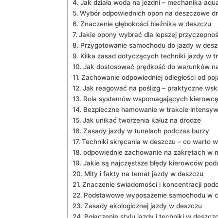
Jak działa woda ⁤na jezdni – mechanika aqu
Wybór odpowiednich opon na deszczowe dn
Znaczenie głębokości​ bieżnika ⁢w deszczu
Jakie opony wybrać dla lepszej przyczepno
Przygotowanie samochodu ⁣do jazdy w des
Kilka zasad dotyczących techniki ​jazdy w
Jak ⁣dostosować prędkość do warunków‍ n
Zachowanie odpowiedniej odległości od​ poj
Jak‌ reagować na⁣ poślizg – praktyczne ws
Rola systemów wspomagających kierowcę
Bezpieczne⁤ hamowanie w trakcie intens
Jak⁢ unikać tworzenia kałuż na drodze
Zasady jazdy w‍ tunelach podczas burzy
Techniki skręcania w deszczu –⁢ co warto w
odpowiednie zachowanie na zakrętach w
Jakie są najczęstsze błędy​ kierowców pod
Mity i​ fakty na temat jazdy ⁣w deszczu
Znaczenie ⁤świadomości i ‌koncentracji p
Podstawowe wyposażenie samochodu w c
Zasady ekologicznej jazdy w ‍deszczu
Połączenie stylu jazdy i techniki w ⁢desz