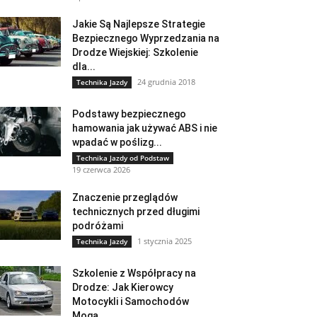
Jakie Są Najlepsze Strategie
Bezpiecznego Wyprzedzania na
Drodze Wiejskiej: Szkolenie
dla...
24 grudnia 2018
Technika Jazdy
Podstawy bezpiecznego
hamowania jak używać ABS i nie
wpadać w poślizg...
Technika Jazdy od Podstaw
19 czerwca 2026
Znaczenie przeglądów
technicznych przed długimi
podróżami
1 stycznia 2025
Technika Jazdy
Szkolenie z Współpracy na
Drodze: Jak Kierowcy
Motocykli i Samochodów
Mogą...