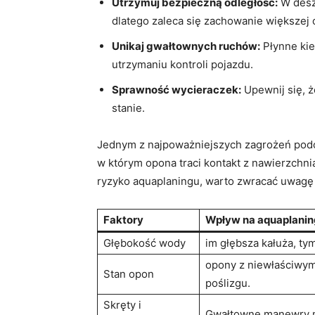
Utrzymuj bezpieczną odległość:
W⁣ des
dlatego zaleca ​się zachowanie większej 
Unikaj gwałtownych ruchów:
Płynne kie
utrzymaniu kontroli pojazdu.
Sprawność wycieraczek:
Upewnij się, że
stanie.
Jednym z najpoważniejszych zagrożeń podcza
w którym​ opona traci kontakt⁤ z nawierzchni
ryzyko aquaplaningu, warto⁣ zwracać ​uwagę
Faktory
Wpływ na‍ aquaplani
Głębokość ⁣wody
im głębsza kałuża, ty
opony z niewłaściwym 
Stan ‌opon
poślizgu.
Skręty⁢ i
Gwałtowne manewry m