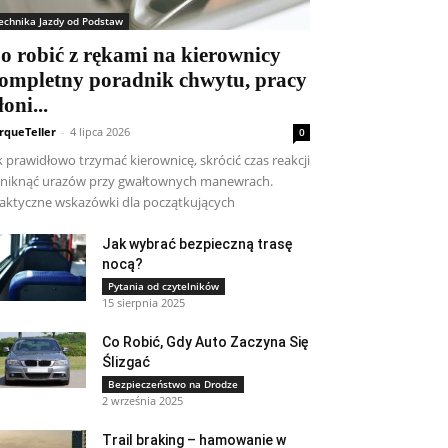
echnika Jazdy od Podstaw
o robić z rękami na kierownicy
ompletny poradnik chwytu, pracy
łoni...
rqueTeller
-
4 lipca 2026
0
k prawidłowo trzymać kierownicę, skrócić czas reakcji
uniknąć urazów przy gwałtownych manewrach.
aktyczne wskazówki dla początkujących
Jak wybrać bezpieczną trasę
nocą?
Pytania od czytelników
15 sierpnia 2025
Co Robić, Gdy Auto Zaczyna Się
Ślizgać
Bezpieczeństwo na Drodze
2 września 2025
Trail braking – hamowanie w