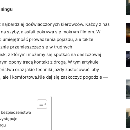
aningu
 najbardziej doświadczonych kierowców.‍ Każdy z nas
 na ‍szyby, a asfalt pokrywa się mokrym filmem. W
ko umiejętność prowadzenia⁤ pojazdu, ale także
znie przemieszczać ‌się⁣ w ⁣trudnych
isk, z którymi możemy się ⁢spotkać na deszczowej
órym opony tracą kontakt z drogą. W tym artykule
zeństwa oraz jakie techniki jazdy zastosować, aby
⁣ ale ⁣i komfortowa.Nie daj się zaskoczyć pogodzie‌ —
la bezpieczeństwa
‌ występuje
ngu