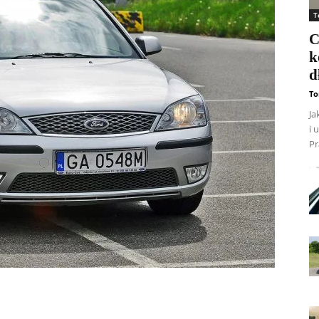
T
C
k
d
To
Ja
i 
Pr