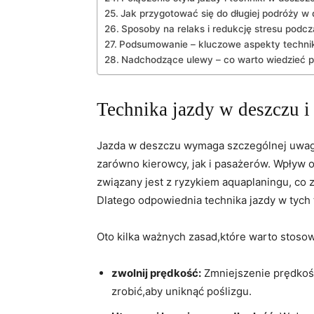
Jak przygotować się do długiej podróży ⁣w 
Sposoby na ‍relaks i ​redukcję stresu podc
Podsumowanie⁢ – kluczowe aspekty technik
Nadchodzące ulewy​ – co ‍warto wiedzieć 
Technika jazdy w‌ deszczu i
Jazda w deszczu wymaga⁣ szczególnej uwagi
zarówno ⁣kierowcy, jak i pasażerów.‌ Wpływ
związany ⁣jest z ryzykiem aquaplaningu, c
Dlatego odpowiednia technika jazdy ‍w ‌tych
Oto kilka⁢ ważnych zasad,które warto stosow
zwolnij prędkość:
Zmniejszenie prędkośc
‍zrobić,aby‌ uniknąć poślizgu.