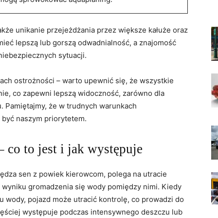
kże unikanie‍ przejeżdżania przez ‌większe kałuże oraz
mieć⁢ lepszą lub gorszą odwadnialność, a znajomość⁢
niebezpiecznych sytuacji.
h ostrożności ‌– warto upewnić się, że wszystkie
e, co zapewni⁣ lepszą widoczność, ⁣zarówno ⁣dla
u. Pamiętajmy, że w trudnych warunkach⁣
 być naszym priorytetem.
⁣co to jest ‌i jak‌ występuje
spędza sen z powiek kierowcom, polega na ⁢utracie
 wyniku gromadzenia się wody ‍pomiędzy nimi. Kiedy‌
u wody, pojazd może utracić kontrolę, co prowadzi do
jczęściej ‍występuje podczas intensywnego deszczu lub