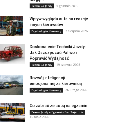
5 grudnia 2019
Technika Jazdy
Wpływ wyglądu auta na reakcje
innych kierowców
2 sierpnia 2026
Psychologia Kierowcy
Doskonalenie Techniki Jazdy:
Jak Oszczędzać Paliwo i
Poprawić Wydajność
19 czerwca 2025
Technika Jazdy
Rozwój inteligencji
emocjonalnej za kierownicą
26 lutego 2026
Psychologia Kierowcy
Co zabrać ze sobą na egzamin
Prawo Jazdy – Egzamin Bez Tajemnic
15 maja 2026