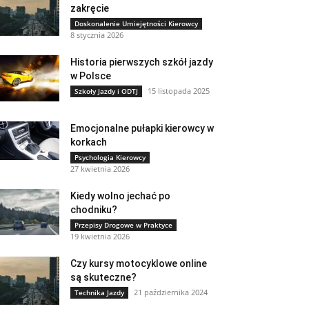
zakręcie
Doskonalenie Umiejętności Kierowcy
8 stycznia 2026
Historia pierwszych szkół jazdy
w Polsce
15 listopada 2025
Szkoły Jazdy i ODTJ
Emocjonalne pułapki kierowcy w
korkach
Psychologia Kierowcy
27 kwietnia 2026
Kiedy wolno jechać po
chodniku?
Przepisy Drogowe w Praktyce
19 kwietnia 2026
Czy kursy motocyklowe online
są skuteczne?
21 października 2024
Technika Jazdy