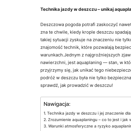
Technika jazdy w deszczu – unikaj aquapl
Deszczowa pogoda potrafi zaskoczyć nawet‍
zna te chwile, kiedy krople deszczu spadają
takiej sytuacji zyskuje na znaczeniu nie tyl
znajomość technik, które pozwalają⁣ bezpiec
warunkach.Jednym ​z najgroźniejszych zjaw
nawierzchni, jest aquaplaning — stan, w kt
przyjrzymy się, jak unikać ⁣tego niebezpiec
podróż w deszczu była ‌nie tylko bezpieczna,
sprawdź,‍ jak prowadzić​ w deszczu!
Nawigacja:
Technika jazdy w‌ deszczu i jej znaczenie d
Zrozumienie ⁢aquaplaningu ⁣– ⁣co to jest ‌i jak
Warunki atmosferyczne a ryzyko ‌aquaplani