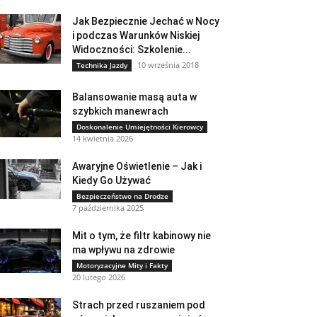
Jak Bezpiecznie Jechać w Nocy
i podczas Warunków Niskiej
Widoczności: Szkolenie...
10 września 2018
Technika Jazdy
Balansowanie masą auta w
szybkich manewrach
Doskonalenie Umiejętności Kierowcy
14 kwietnia 2026
Awaryjne Oświetlenie – Jak i
Kiedy Go Używać
Bezpieczeństwo na Drodze
7 października 2025
Mit o tym, że filtr kabinowy nie
ma wpływu na zdrowie
Motoryzacyjne Mity i Fakty
20 lutego 2026
Strach przed ruszaniem pod