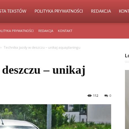
ISTA TEKSTÓW
POLITYKA PRYWATNOŚCI
REDAKCJA
KON
LITYKA PRYWATNOŚCI
REDAKCJA
KONTAKT
Technika jazdy w deszczu – unikaj aquaplaningu
L
 deszczu – unikaj
112
0