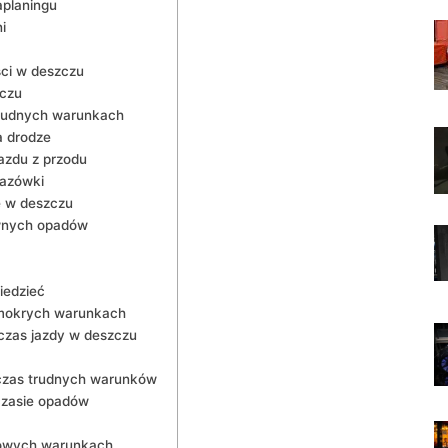
aplaningu
i
ści w deszczu
zczu
 trudnych warunkach
a drodze
azdu z przodu
kazówki
 w deszczu
ywnych opadów
iedzieć
 mokrych warunkach
czas⁢ jazdy w deszczu
odczas trudnych warunków
zasie opadów
czowych warunkach