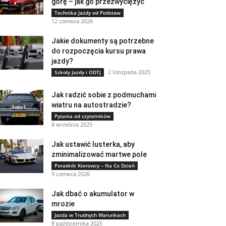
górę – jak go przezwyciężyć
Technika Jazdy od Podstaw
12 czerwca 2026
Jakie dokumenty są potrzebne
do rozpoczęcia kursu prawa
jazdy?
2 listopada 2025
Szkoły Jazdy i ODTJ
Jak radzić sobie z podmuchami
wiatru na autostradzie?
Pytania od czytelników
8 września 2025
Jak ustawić lusterka, aby
zminimalizować martwe pole
Poradnik Kierowcy – Na Co Dzień
9 czerwca 2026
Jak dbać o akumulator w
mrozie
Jazda w Trudnych Warunkach
8 października 2025