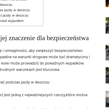
⁣deszczu
zas jazdy⁢ w deszczu
i ⁢jazdy w deszczu
⁤przed wyjazdem
 jej znaczenie dla bezpieczeństwa
 i ⁤umiejętności, aby zwiększyć bezpieczeństwo
 ​opadów na warunki drogowe może być dramatyczny ​i
o z⁢ kolei może prowadzić do poważnych wypadków.
 ⁣trudnych warunkach​ jest kluczowa.
ać podczas⁣ jazdy ⁤w deszczu:
i⁢ jest jedną z najważniejszych rzeczy,które można