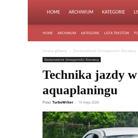
HOME
ARCHIWUM
KATEGORIE
L
HOME
ARCHIWUM
KATEGORIE
LISTA TEKSTÓW
PO
Strona główna
Doskonalenie Umiejętności Kierowcy
Doskonalenie Umiejętności Kierowcy
Technika jazdy w
aquaplaningu
Przez
TurboWriter
-
19 maja 2026