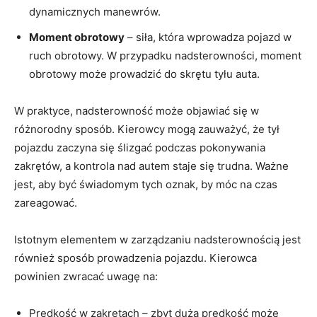
dynamicznych manewrów.
Moment obrotowy
– siła, która‍ wprowadza pojazd w
ruch obrotowy. W przypadku⁤ nadsterowności, moment
obrotowy może prowadzić do ​skrętu ‍tyłu auta.
W praktyce, ⁤nadsterowność może objawiać się‍ w
różnorodny sposób. Kierowcy mogą zauważyć, ⁣że tył
pojazdu zaczyna się‌ ślizgać ‍podczas pokonywania⁢
zakrętów, a kontrola nad autem staje ⁣się ⁣trudna. Ważne
jest, aby⁢ być świadomym tych oznak, by móc⁢ na ‌czas
zareagować.
Istotnym elementem w zarządzaniu nadsterownością jest
⁣również sposób prowadzenia pojazdu. ⁢Kierowca‍
powinien zwracać uwagę ⁣na:
Prędkość w zakrętach – zbyt duża prędkość może