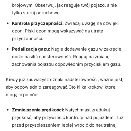
brojowym. Obserwuj, jak reaguje twój pojazd,⁢ a nie​
tylko steruj ⁢odruchowo.
Kontrola przyczepności:
Zwracaj​ uwagę ‌na dźwięki
opon. Piski opon mogą wskazywać⁣ na utratę
⁣przyczepności.
Pedalizacja gazu:
Nagłe dodawanie ‌gazu w⁣ zakręcie
może nasilić⁤ nadsterowność.⁤ Reaguj‍ na⁤ zmianę
⁤zachowania pojazdu odpowiednim przyciskiem⁤ gazu.
Kiedy już zauważysz oznaki nadsterowności, ważne⁢ jest,⁢
aby odpowiednio ‍zareagować.Oto kilka kroków, które ​
mogą ci pomóc:
Zmniejszenie prędkości:
Natychmiast​ zredukuj
prędkość, ⁣aby przywrócić ‌kontrolę nad pojazdem. Tuż
‍przed przyspieszeniem ⁣lepiej wrócić do neutralnej