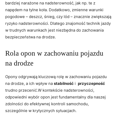
bardziej ⁢narażone na⁢ nadsterowność, jak np. ⁣te‍ z‌
napędem na tylne koła. Dodatkowo, zmienne⁢ warunki
pogodowe – deszcz, śnieg, czy lód – znacznie zwiększają‍
ryzyko nadsterowności. Dlatego znajomość technik ​jazdy
w ⁢trudnych warunkach jest niezbędna‌ do​ zachowania​
bezpieczeństwa na​ drodze.
Rola opon‍ w zachowaniu ⁣pojazdu
na drodze
Opony ⁤odgrywają kluczową rolę w‍ zachowaniu pojazdu
na ‌drodze, a ich⁤ wpływ na
stabilność
i ⁤
przyczepność
trudno przecenić.W kontekście nadsterowności,
odpowiedni wybór⁤ opon jest fundamentalny dla naszej‌
zdolności do efektywnej‍ kontroli samochodu,
szczególnie ‍w krytycznych sytuacjach.