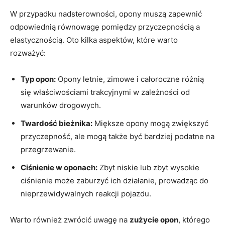
W przypadku nadsterowności, opony muszą zapewnić
odpowiednią równowagę​ pomiędzy przyczepnością ‌a⁣
elastycznością. Oto kilka aspektów, które⁣ warto
rozważyć:
Typ opon:
Opony​ letnie, zimowe i całoroczne ⁢różnią
się⁤ właściwościami ‌trakcyjnymi w zależności od
warunków drogowych.
Twardość bieżnika:
Miększe opony⁢ mogą zwiększyć
przyczepność, ‌ale ⁢mogą⁣ także być bardziej podatne na
przegrzewanie.
Ciśnienie ⁤w ​oponach:
Zbyt niskie⁢ lub zbyt wysokie
⁢ciśnienie ⁢może zaburzyć​ ich działanie, prowadząc ⁤do
nieprzewidywalnych reakcji ⁣pojazdu.
Warto‌ również zwrócić uwagę na
zużycie opon
, którego