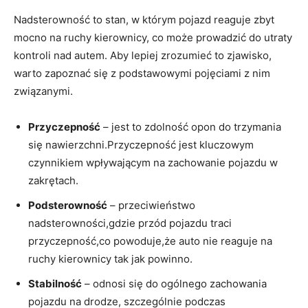
Nadsterowność⁢ to stan, w którym pojazd reaguje​ zbyt
mocno na ⁤ruchy⁤ kierownicy, ​co może prowadzić do ‌utraty
kontroli nad‍ autem. Aby⁢ lepiej​ zrozumieć ⁢to⁤ zjawisko,⁤
warto ⁣zapoznać się ⁣z podstawowymi pojęciami z nim
związanymi.
Przyczepność
–​ jest to zdolność opon do ⁢trzymania
się⁣ nawierzchni.Przyczepność jest kluczowym
czynnikiem wpływającym ‍na zachowanie ‌pojazdu w
zakrętach.
Podsterowność
– przeciwieństwo
‌nadsterowności,gdzie przód ⁢pojazdu ‍traci
przyczepność,co powoduje,że ⁣auto nie reaguje na
ruchy kierownicy tak jak powinno.
Stabilność
– ‍odnosi ‌się do ‍ogólnego zachowania
pojazdu ⁣na drodze, szczególnie podczas