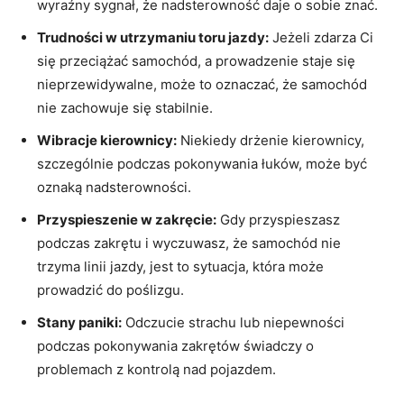
wyraźny ⁣sygnał, ​że nadsterowność daje‍ o sobie znać.
Trudności w ‌utrzymaniu toru jazdy:
Jeżeli zdarza Ci
się przeciążać samochód, ​a prowadzenie ⁤staje ‍się
nieprzewidywalne, może⁣ to ‍oznaczać, że samochód
nie zachowuje się ⁤stabilnie.
Wibracje ⁤kierownicy:
Niekiedy⁢ drżenie kierownicy,
szczególnie podczas pokonywania łuków, może być ​
oznaką nadsterowności.
Przyspieszenie w zakręcie:
⁢Gdy przyspieszasz​
podczas zakrętu‍ i wyczuwasz,‌ że samochód nie
trzyma⁣ linii jazdy,​ jest ‌to‍ sytuacja,​ która ⁤może
prowadzić ⁣do poślizgu.
Stany‍ paniki:
Odczucie⁣ strachu lub niepewności
podczas ‍pokonywania zakrętów świadczy⁣ o
problemach⁢ z kontrolą nad pojazdem.