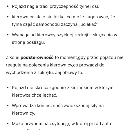
Pojazd nagle​ traci ‌przyczepność tylnej ⁤osi.
kierownica staje się lekka, ⁢co może sugerować, że‌
tylna część samochodu zaczyna​ „uciekać”.
Wymaga od kierowcy szybkiej reakcji – skręcania w⁢
stronę poślizgu.
Z ‌kolei
podsterowność
⁢to moment,gdy ​przód pojazdu nie
reaguje ⁢na polecenia kierownicy,co prowadzi do
wychodzenia z zakrętu. Jej objawy to:
Pojazd nie skręca⁢ zgodnie ‌z kierunkiem,w ⁣którym
kierowca chce⁤ jechać.
Wprowadza konieczność zwiększonej siły na
kierownicy.
Może przypominać sytuację, w‌ której przód auta⁤