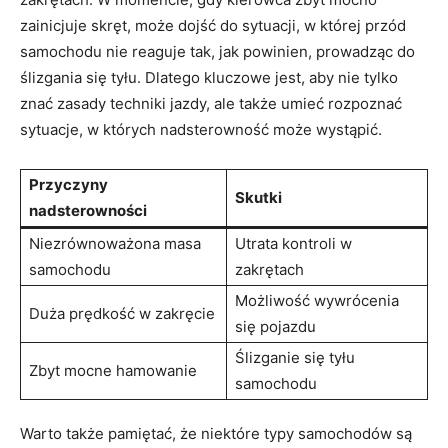
zainicjuje skręt, może ⁢dojść⁤ do sytuacji, ⁣w ⁤której przód
samochodu nie reaguje tak, ⁢jak powinien, ⁤prowadząc do
ślizgania ‍się tyłu. ⁣Dlatego kluczowe jest, aby⁣ nie‌ tylko
znać ⁣zasady ​techniki‍ jazdy, ‌ale także ​umieć rozpoznać
sytuacje, w‌ których⁣ nadsterowność może wystąpić.
Przyczyny
Skutki
nadsterowności
Niezrównoważona masa
Utrata kontroli w
samochodu
‍zakrętach
Możliwość⁢ wywrócenia
Duża prędkość w zakręcie
się pojazdu
Ślizganie się ‌tyłu
Zbyt mocne hamowanie
samochodu
Warto ​także pamiętać,​ że niektóre typy samochodów są