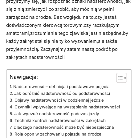
przyjrzymy ⁢się,‍ jak ‍rozpoznać oznaki ⁢nadsterowności, jak
się⁤ z nią⁢ zmierzyć​ i co zrobić, aby móc nią w pełni
zarządzać ‌na ​drodze. Bez‌ względu na to,czy jesteś‍
doświadczonym kierowcą torowym,czy raczkującym
amatorami,zrozumienie tego⁣ zjawiska jest ‌niezbędne,by
‌każdy zakręt stał się‌ nie tylko ⁣wyzwaniem,ale także⁣
przyjemnością. Zaczynajmy ​zatem naszą‌ podróż po
zakrętach nadsterowności!
Nawigacja:
Nadsterowność – definicja i podstawowe pojęcia
Jak odróżnić ​nadsterowność od podsterowności
Objawy nadsterowności w codziennej jeździe
Czynniki ⁣wpływające na​ wystąpienie​ nadsterowności
Jak wyczuć nadsterowność ⁣podczas jazdy
Techniki kontroli nadsterowności w zakrętach
Dlaczego nadsterowność może być niebezpieczna
Rola opon‍ w zachowaniu ⁣pojazdu na drodze