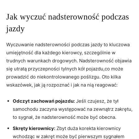
Jak wyczuć nadsterowność ⁣podczas
jazdy
Wyczuwanie nadsterowności podczas jazdy to kluczowa⁢
umiejętność dla każdego kierowcy, szczególnie ⁢w
trudnych warunkach ⁣drogowych.⁣ Nadsterowność⁢ objawia
się utratą przyczepności tylnych⁤ kół pojazdu,co ‍może
prowadzić do niekontrolowanego poślizgu.‍ Oto kilka
wskazówek, ⁤jak ją rozpoznać‍ i jak ⁤na nią reagować:
Odczyt zachowań ⁣pojazdu:
Jeśli czujesz, ​że tył
samochodu⁣ zaczyna występować na ​zewnątrz zakrętu,
to sygnał, że ​nadsterowność może być obecna.
Skręty kierownicy:
Zbyt duża korekta ‍kierownicy
wchodząc w ​zakręt może być​ pierwszym sygnałem