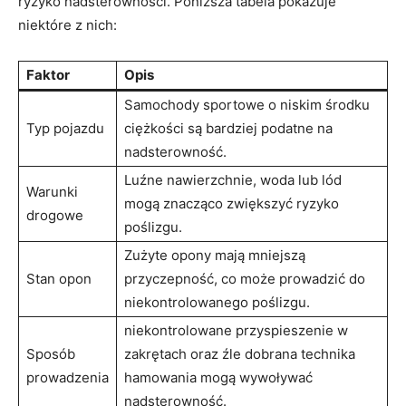
ryzyko nadsterowności. Poniższa ‍tabela pokazuje
⁣niektóre z nich:
Faktor
Opis
Samochody ‌sportowe o niskim‌ środku
Typ pojazdu
ciężkości są bardziej podatne na⁣
nadsterowność.
Luźne nawierzchnie, ⁢woda‌ lub lód
Warunki
mogą znacząco zwiększyć ryzyko
drogowe
poślizgu.
Zużyte opony⁣ mają mniejszą
Stan opon
przyczepność,‌ co może prowadzić do‌
niekontrolowanego poślizgu.
niekontrolowane przyspieszenie ‌w
Sposób
zakrętach ‍oraz źle dobrana technika
‌prowadzenia
hamowania ⁤mogą wywoływać
nadsterowność.