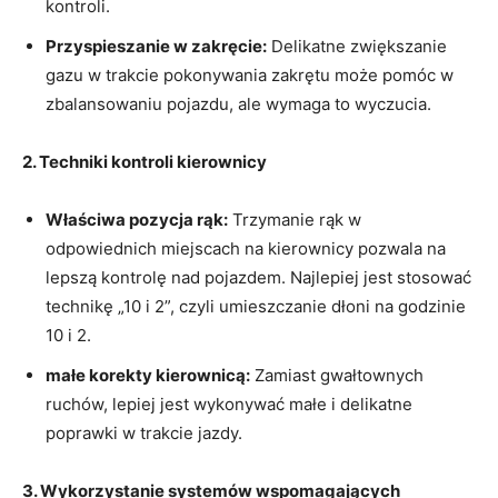
kontroli.
Przyspieszanie w zakręcie:
Delikatne zwiększanie
gazu w trakcie pokonywania ‍zakrętu ⁣może⁢ pomóc ⁣w
zbalansowaniu pojazdu, ⁢ale wymaga to wyczucia.
2. Techniki kontroli kierownicy
Właściwa pozycja ⁣rąk:
Trzymanie rąk ⁣w
odpowiednich miejscach ‍na kierownicy​ pozwala na
lepszą kontrolę nad⁣ pojazdem. Najlepiej jest stosować
technikę „10 i 2”, czyli umieszczanie ⁣dłoni na godzinie
10‍ i 2.
małe korekty kierownicą:
Zamiast gwałtownych
ruchów, lepiej jest ‌wykonywać⁢ małe i delikatne‌
poprawki w trakcie jazdy.
3. ​Wykorzystanie ​systemów wspomagających