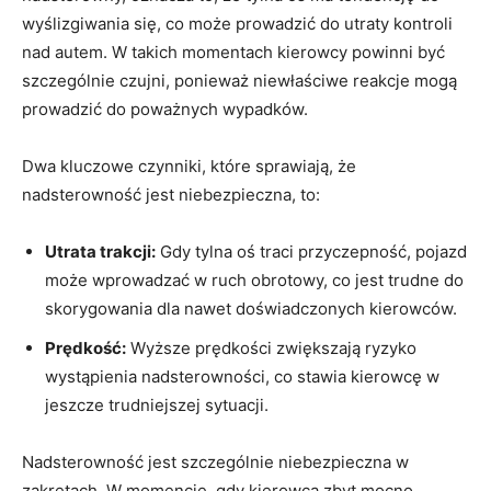
wyślizgiwania ‍się, co⁣ może prowadzić do utraty kontroli
nad autem.‌ W takich momentach kierowcy​ powinni być
szczególnie⁤ czujni, ponieważ ⁣niewłaściwe reakcje mogą
prowadzić​ do ⁢poważnych wypadków.
Dwa kluczowe czynniki, które sprawiają, że
nadsterowność jest niebezpieczna, to:
Utrata‍ trakcji:
Gdy tylna ⁣oś traci⁢ przyczepność, pojazd
może wprowadzać w ruch⁣ obrotowy, co jest trudne ⁢do
skorygowania ‌dla nawet doświadczonych ‌kierowców.
Prędkość:
Wyższe ⁤prędkości zwiększają ryzyko
wystąpienia nadsterowności, co stawia kierowcę ​w
jeszcze trudniejszej⁢ sytuacji.
Nadsterowność jest szczególnie niebezpieczna ⁢w
zakrętach. ⁢W momencie,⁣ gdy kierowca zbyt ‌mocno