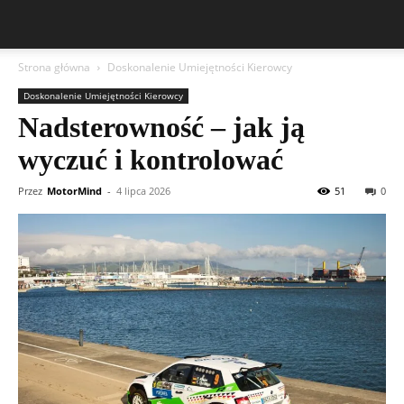
Strona główna
Doskonalenie Umiejętności Kierowcy
Doskonalenie Umiejętności Kierowcy
Nadsterowność – jak ją
wyczuć i kontrolować
Przez
MotorMind
-
4 lipca 2026
51
0