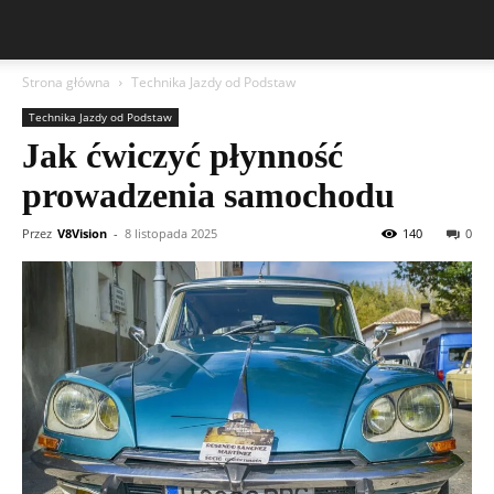
Strona główna
Technika Jazdy od Podstaw
Technika Jazdy od Podstaw
Jak ćwiczyć płynność
prowadzenia samochodu
Przez
V8Vision
-
8 listopada 2025
140
0