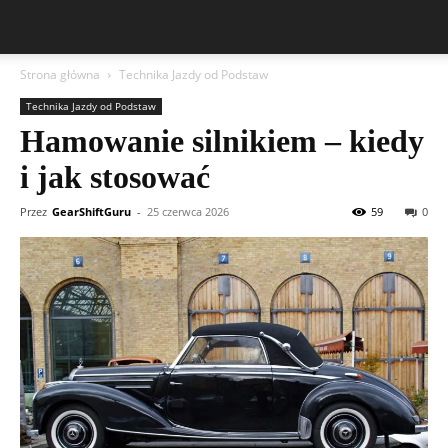
Strona główna
Technika Jazdy od Podstaw
Technika Jazdy od Podstaw
Hamowanie silnikiem – kiedy
i jak stosować
Przez
GearShiftGuru
-
25 czerwca 2026
59
0