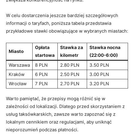
W celu dostarczenia jeszcze bardziej szczegółowych
informacji o taryfach, poniższa tabela przedstawia
przykładowe stawki obowiązujące w wybranych miastach:
Opłata
Stawka za
Stawka nocna
Miasto
startowa
kilometr
(22:00-6:00)
Warszawa
8 PLN
2.80 PLN
3.50 PLN
Kraków
6 PLN
2.50 PLN
3.00 PLN
Wrocław
7 PLN
2.70 PLN
3.20 PLN
Warto pamiętać, że przepisy mogą różnić się w
zależności od lokalizacji. Dlatego przed skorzystaniem z
usług taksówkarskich, zawsze warto zapoznać się z
lokalnym cennikiem oraz regulacjami, aby uniknąć
nieporozumień podczas płatności.