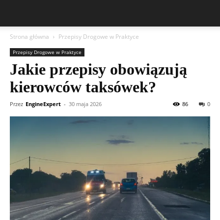
Strona główna
Przepisy Drogowe w Praktyce
Przepisy Drogowe w Praktyce
Jakie przepisy obowiązują
kierowców taksówek?
Przez
EngineExpert
-
30 maja 2026
86
0