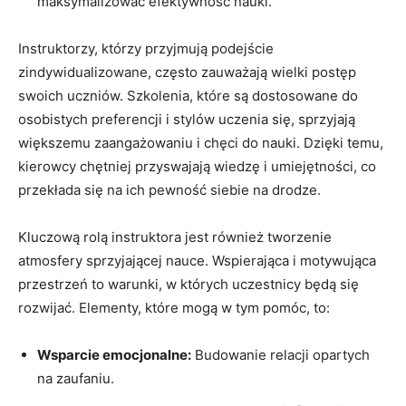
maksymalizować efektywność nauki.
Instruktorzy, którzy przyjmują podejście‍
zindywidualizowane, często zauważają wielki postęp
⁣swoich⁣ uczniów. Szkolenia, które są ​dostosowane do
osobistych preferencji i stylów uczenia się, sprzyjają
większemu zaangażowaniu⁢ i chęci do⁣ nauki. Dzięki ⁣temu,‍
kierowcy chętniej⁤ przyswajają wiedzę ‍i umiejętności, co
przekłada się na⁤ ich pewność ‍siebie na drodze.
Kluczową rolą instruktora jest również ⁣tworzenie​
atmosfery sprzyjającej​ nauce. Wspierająca i motywująca
przestrzeń to⁣ warunki,‌ w których ‍uczestnicy⁣ będą ⁢się
‍rozwijać. Elementy, ⁢które mogą w tym⁣ pomóc, ‍to:
Wsparcie emocjonalne:
Budowanie ⁤relacji opartych
na zaufaniu.