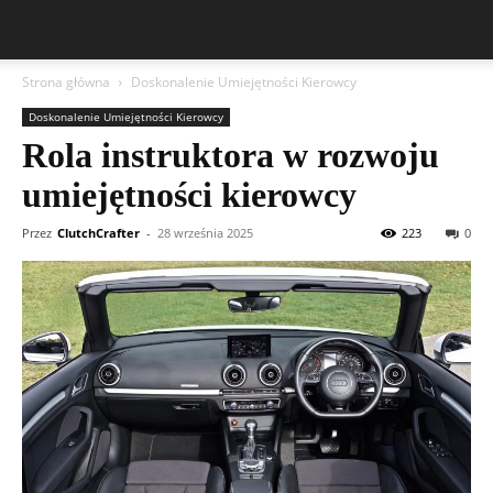
Strona główna
Doskonalenie Umiejętności Kierowcy
Doskonalenie Umiejętności Kierowcy
Rola instruktora w rozwoju
umiejętności kierowcy
Przez
ClutchCrafter
-
28 września 2025
223
0