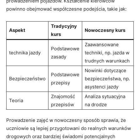
‍prowadzeniem pojazdów. Kształcenie kierowców
powinno obejmować współczesne⁢ podejścia,⁣ takie ​jak:
Tradycyjny
Aspekt
Nowoczesny kurs
kurs
Zaawansowane
Podstawowe
technika jazdy
techniki, np.​ jazda ⁤w
zasady
‌trudnych warunkach
Nowinki‍ dotyczące
Podstawowe
Bezpieczeństwo
bezpieczeństwa,⁢ np.​
przepisy
asystenci⁤ jazdy
Znajomość
Analiza sytuacyjna
Teoria
przepisów
⁣na drodze
Prowadzenie zajęć w nowoczesny ‍sposób sprawia, że
uczniowie są lepiej przygotowani do realnych warunków
drogowych oraz‌ bardziej ‍świadomi potencjalnych