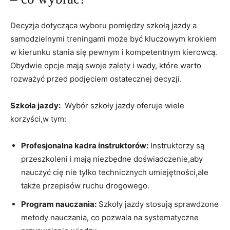
Decyzja dotycząca ‌wyboru ⁤pomiędzy ⁤szkołą ⁢jazdy a
⁤samodzielnymi treningami‍ może ​być kluczowym krokiem⁤
w​ kierunku stania ⁤się ⁣pewnym⁢ i kompetentnym kierowcą.
Obydwie opcje ​mają swoje zalety i wady, które warto ​
rozważyć przed podjęciem ostatecznej decyzji.
Szkoła ‌jazdy:
‌ Wybór szkoły jazdy oferuje wiele
korzyści,w tym:
Profesjonalna kadra instruktorów:
Instruktorzy są
przeszkoleni i mają niezbędne⁣ doświadczenie,aby
nauczyć cię nie tylko ⁣technicznych umiejętności,ale
także przepisów ruchu drogowego.
Program nauczania:
Szkoły ⁣jazdy stosują sprawdzone⁣
metody⁢ nauczania, co pozwala ‌na systematyczne‌