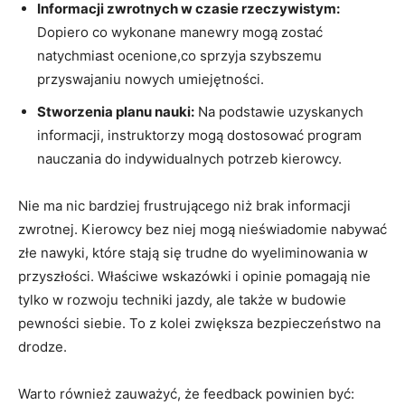
Informacji ⁢zwrotnych⁢ w ⁣czasie rzeczywistym:
Dopiero co wykonane manewry⁤ mogą zostać
‍natychmiast ocenione,co sprzyja⁤ szybszemu
przyswajaniu⁤ nowych umiejętności.
Stworzenia ‌planu nauki:
Na podstawie ‍uzyskanych
informacji, instruktorzy mogą dostosować program
nauczania do‌ indywidualnych potrzeb⁢ kierowcy.
Nie ma nic bardziej⁣ frustrującego ⁣niż brak informacji
zwrotnej. Kierowcy bez niej ⁣mogą nieświadomie​ nabywać
złe nawyki, które ‌stają się trudne⁢ do wyeliminowania w
przyszłości. Właściwe wskazówki ⁤i opinie pomagają nie
tylko w rozwoju techniki⁢ jazdy,⁢ ale także w ⁤budowie ​
pewności siebie. To z kolei zwiększa bezpieczeństwo na
drodze.
Warto również ‍zauważyć, że feedback powinien‍ być: