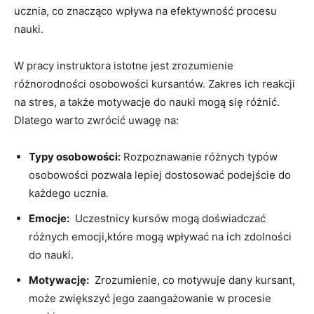
ucznia, co znacząco‍ wpływa ‍na efektywność ‍procesu
nauki.
W pracy instruktora istotne jest zrozumienie
różnorodności osobowości kursantów. Zakres ich reakcji
na stres, a⁢ także⁢ motywacje‍ do nauki⁢ mogą się różnić.⁣
Dlatego warto zwrócić uwagę na:
Typy ⁣osobowości:
Rozpoznawanie różnych typów
‍osobowości pozwala lepiej dostosować⁢ podejście do
każdego ucznia.
Emocje:
‍ Uczestnicy ⁤kursów mogą doświadczać
różnych emocji,które mogą wpływać ​na ich zdolności⁤
do⁢ nauki.
Motywację:
​ Zrozumienie,‍ co ⁤motywuje⁤ dany⁣ kursant,
może ⁤zwiększyć⁢ jego zaangażowanie w ⁣procesie