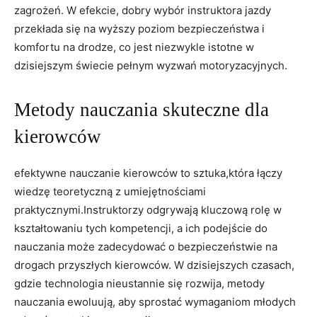
⁢zagrożeń. ‌W efekcie,‍ dobry wybór ‍instruktora jazdy
przekłada się‍ na ⁣wyższy⁣ poziom‍ bezpieczeństwa ⁣i
komfortu na drodze,⁢ co jest niezwykle istotne‍ w
dzisiejszym świecie pełnym ‌wyzwań motoryzacyjnych.
Metody nauczania skuteczne dla
kierowców
efektywne nauczanie​ kierowców ‍to sztuka,która‌ łączy
‌wiedzę teoretyczną z​ umiejętnościami
praktycznymi.Instruktorzy odgrywają kluczową⁤ rolę‌ w
kształtowaniu⁣ tych kompetencji, a ich podejście do
nauczania może zadecydować o bezpieczeństwie na
⁢drogach przyszłych kierowców. W dzisiejszych​ czasach,
gdzie technologia nieustannie się rozwija, metody
nauczania ewoluują, aby sprostać wymaganiom młodych