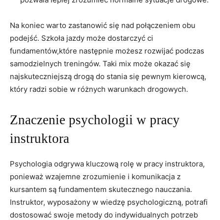
Na koniec warto⁣ zastanowić się​ nad połączeniem obu
podejść.​ Szkoła ‌jazdy może dostarczyć ci
fundamentów,które następnie ⁢możesz rozwijać⁣ podczas⁢
samodzielnych treningów. Taki mix​ może okazać się
najskuteczniejszą drogą‌ do stania ‍się pewnym ⁤kierowcą,⁤
który‍ radzi sobie w⁣ różnych warunkach⁣ drogowych.
Znaczenie⁢ psychologii‌ w pracy
instruktora
Psychologia⁢ odgrywa kluczową rolę w ‍pracy‌ instruktora,
ponieważ ⁢wzajemne zrozumienie i ⁢komunikacja ⁢z
kursantem są fundamentem skutecznego nauczania.‌
Instruktor,⁣ wyposażony w⁤ wiedzę ‌psychologiczną, potrafi
dostosować swoje metody ⁤do⁣ indywidualnych potrzeb