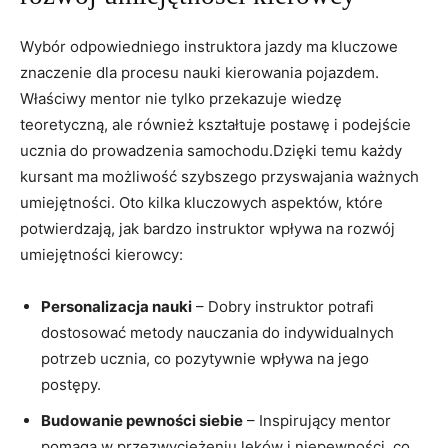
Wybór odpowiedniego⁢ instruktora jazdy ⁣ma⁣ kluczowe‌
znaczenie dla procesu ⁤nauki‌ kierowania pojazdem.
Właściwy mentor nie tylko przekazuje wiedzę
teoretyczną, ale​ również kształtuje postawę i podejście ​
ucznia do ⁣prowadzenia samochodu.Dzięki temu każdy
kursant ma możliwość​ szybszego przyswajania ważnych
umiejętności. Oto kilka kluczowych aspektów, które
potwierdzają,⁣ jak bardzo instruktor⁤ wpływa na rozwój
umiejętności kierowcy:
Personalizacja ​nauki
​– Dobry instruktor ⁣potrafi ​
dostosować metody nauczania‍ do indywidualnych
potrzeb​ ucznia, co pozytywnie wpływa na jego
postępy.
Budowanie ​pewności⁢ siebie
–⁤ Inspirujący mentor
⁣pomaga w ​przezwyciężeniu lęków‌ i niepewności, co