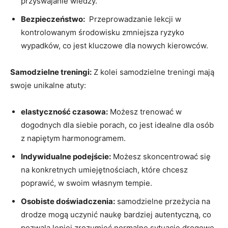
przyswajanie wiedzy.
Bezpieczeństwo:
⁢ Przeprowadzanie lekcji w
‌kontrolowanym środowisku zmniejsza ryzyko
⁣wypadków, co jest kluczowe dla nowych kierowców.
Samodzielne treningi:
Z kolei samodzielne treningi ​mają⁣
swoje ⁣unikalne atuty:
elastyczność czasowa:
Możesz ⁢trenować w
dogodnych⁤ dla ⁣siebie porach, ‌co jest idealne dla osób
z ⁢napiętym ‍harmonogramem.
Indywidualne podejście:
Możesz skoncentrować się
na​ konkretnych umiejętnościach, które chcesz
poprawić, w​ swoim własnym tempie.
Osobiste doświadczenia:
samodzielne ​przeżycia na
drodze mogą‌ uczynić naukę bardziej autentyczną, ‍co
‌pozwala lepiej zrozumieć normalne‌ sytuacje drogowe.