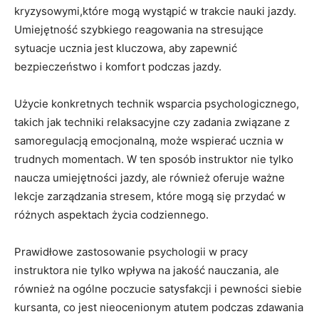
kryzysowymi,które mogą​ wystąpić⁣ w trakcie nauki jazdy.
Umiejętność szybkiego reagowania na stresujące
sytuacje⁢ ucznia jest kluczowa, ⁤aby zapewnić ​
bezpieczeństwo i ‍komfort podczas jazdy.
Użycie konkretnych technik wsparcia psychologicznego,
takich ⁢jak techniki relaksacyjne​ czy zadania związane z
samoregulacją⁢ emocjonalną, ⁢może ​wspierać ucznia w​
trudnych‍ momentach. W ten sposób instruktor nie ⁢tylko
naucza umiejętności jazdy,⁢ ale również​ oferuje ważne
lekcje ⁢zarządzania‌ stresem, ​które ⁢mogą się​ przydać w
⁢różnych ‍aspektach życia ‌codziennego.
Prawidłowe zastosowanie psychologii w pracy
instruktora nie tylko wpływa ​na jakość nauczania, ale⁤
również na ogólne​ poczucie satysfakcji i pewności siebie
kursanta, co ⁤jest nieocenionym ​atutem podczas zdawania