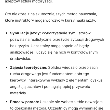
adeptów ⁣sztuki motoryzacji.
Oto ‌niektóre ‍z najskuteczniejszych ‍metod nauczania,
które instruktory mogą wdrożyć w ‍kursy nauki ⁤jazdy:
Symulacje⁤ jazdy:
Wykorzystanie symulatorów
pozwala⁣ na realistyczne ‍przeżycie sytuacji drogowych
bez ryzyka. ⁣Uczestnicy ⁢mogą‍ popełniać błędy,
‌analizować‍ je i uczyć się ​na‌ nich w kontrolowanym
środowisku.
Zajęcia teoretyczne:
Solidna wiedza o przepisach
⁤ruchu drogowego jest ⁢fundamentem ‍dobrego
kierowcy. Interaktywne​ wykłady z‍ elementami dyskusji
angażują uczniów‍ i pomagają lepiej przyswoić
materiały.
Praca w parach:
Uczenie się wobec siebie ‌nawzajem⁤
to doskonała metoda. Uczestnicy mogą⁤ wymieniać się