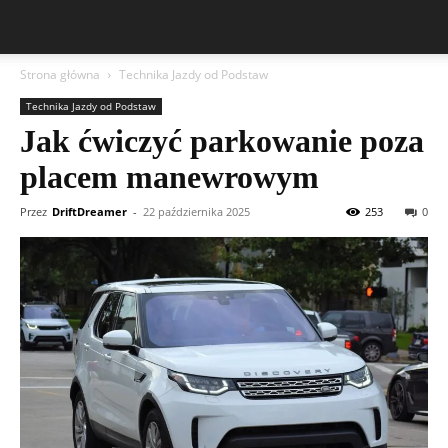
Strona główna
Technika Jazdy od Podstaw
Technika Jazdy od Podstaw
Jak ćwiczyć parkowanie poza
placem manewrowym
Przez
DriftDreamer
-
22 października 2025
253
0