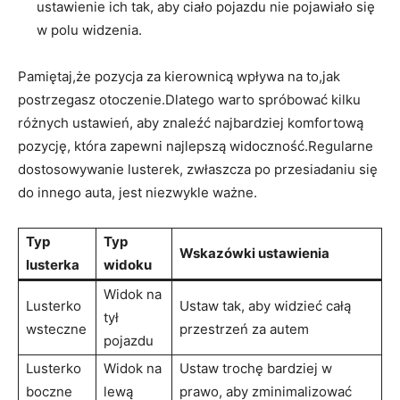
ustawienie ich ‌tak, aby⁣ ciało⁣ pojazdu nie pojawiało się
w polu widzenia.
Pamiętaj,że pozycja ⁤za kierownicą wpływa na to,jak
postrzegasz otoczenie.Dlatego warto‌ spróbować kilku
⁣różnych ustawień, ‌aby znaleźć najbardziej komfortową
pozycję, która zapewni najlepszą widoczność.Regularne ​
dostosowywanie lusterek,​ zwłaszcza po przesiadaniu się
do innego⁢ auta, ⁢jest niezwykle ważne.
Typ
Typ
Wskazówki ustawienia
lusterka
widoku
Widok na
Lusterko
Ustaw tak, aby widzieć⁤ całą
tył
wsteczne
przestrzeń ‍za autem
pojazdu
Lusterko
Widok‌ na
Ustaw trochę bardziej w
boczne
lewą
prawo, aby zminimalizować ​