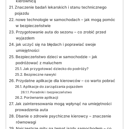
kierownicą
Znaczenie⁢ badań lekarskich i stanu technicznego
pojazdu
nowe‌ technologie w ‍samochodach – jak mogą pomóc
w bezpieczeństwie
Przygotowanie ⁤auta do sezonu ‌– co zrobić‍ przed
wyjazdem
jak uczyć się na ⁢błędach ‍i ​poprawiać ‍swoje
umiejętności
Bezpieczeństwo dzieci w samochodzie – jak
podróżować z maluchem
Jak⁣ przygotować‍ dziecko do⁢ podróży?
Bezpieczne nawyki
Przydatne aplikacje ⁣dla kierowców – co​ warto pobrać
Aplikacje do zarządzania pojazdem
Poradniki i bezpieczeństwo
Porównanie ⁢aplikacji
Jak zainteresowania mogą wpłynąć na ⁣umiejętności
prowadzenia auta
Dbanie o zdrowie‌ psychiczne ⁤kierowcy – znaczenie
⁢równowagi
Najczęstsze mity na⁤ temat ⁤jazdy⁤ samochodem ‍– co