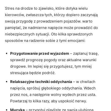
Stres na drodze to zjawisko, które dotyka wielu
‌kierowców,⁤ zwłaszcza tych, którzy ​dopiero zaczynają
swoją przygodę⁣ z prowadzeniem pojazdów. warto
pamiętać, że nadmierne napięcie może prowadzić ⁣do
niebezpiecznych sytuacji.⁢ Oto kilka sprawdzonych
sposobów na radzenie sobie z tymi emocjami:
Przygotowanie przed wyjazdem
–⁢ zaplanuj trasę,
sprawdź ​prognozę​ pogody oraz⁤ aktualne warunki
drogowe. Im ⁢lepiej się ⁣przygotujesz, tym mniej
stresująca‌ będzie podróż.
Relaksacyjne techniki‌ oddychania
–‌ w chwilach
napięcia, spróbuj głębokiego oddychania. Wdech⁢
przez⁤ nos, a następnie wolny​ wydech ⁣przez ⁣usta.⁢
Powtarzaj to kilka razy, aby uspokoić nerwy.
Muzyka
– przygotuj‍ playlistę ze swoją ulubioną