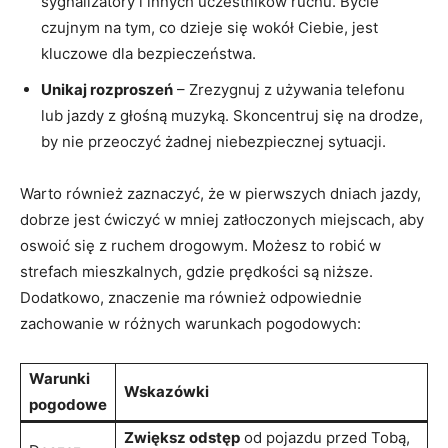
sygnalizatory i innych uczestników ruchu. Bycie​
czujnym ​na ​tym,‍ co dzieje się wokół Ciebie, jest
kluczowe dla bezpieczeństwa.
Unikaj⁢ rozproszeń
– Zrezygnuj z używania⁢ telefonu
lub jazdy z głośną muzyką. Skoncentruj się na drodze,
by nie przeoczyć żadnej niebezpiecznej​ sytuacji.
Warto również zaznaczyć, że w pierwszych dniach jazdy,
dobrze jest⁤ ćwiczyć w mniej zatłoczonych miejscach, aby
oswoić się z ruchem‌ drogowym. Możesz to ⁤robić w
‍strefach‍ mieszkalnych, gdzie prędkości ‌są niższe.​
Dodatkowo, ‌znaczenie‌ ma również odpowiednie
zachowanie‌ w⁣ różnych warunkach⁤ pogodowych:
Warunki
Wskazówki
pogodowe
Zwiększ odstęp
od pojazdu przed Tobą,