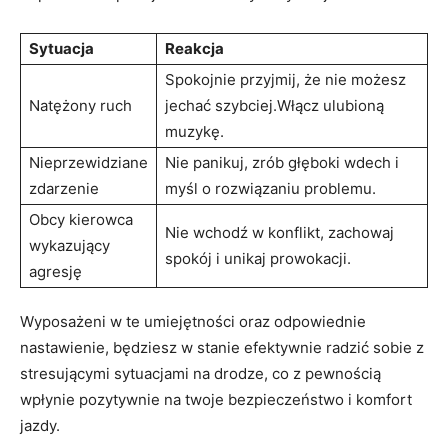
Sytuacja
Reakcja
Spokojnie przyjmij, że nie możesz
Natężony ruch
jechać szybciej.Włącz⁤ ulubioną ​
muzykę.
Nieprzewidziane
Nie ‌panikuj, ⁢zrób głęboki wdech i
zdarzenie
⁢myśl o ⁣rozwiązaniu problemu.
Obcy kierowca⁢
Nie ⁢wchodź w konflikt, zachowaj
wykazujący
spokój i ⁤unikaj prowokacji.
agresję
Wyposażeni w te umiejętności oraz odpowiednie⁣
nastawienie, będziesz ⁣w​ stanie efektywnie radzić sobie z⁣
stresującymi sytuacjami na drodze,⁣ co z pewnością
wpłynie pozytywnie na twoje bezpieczeństwo‌ i komfort
jazdy.