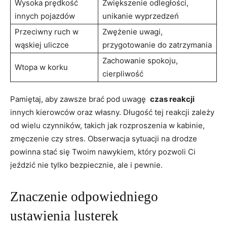
Wysoka prędkość
Zwiększenie odległości,‍
innych ⁣pojazdów
unikanie wyprzedzeń
Przeciwny ruch⁤ w
Zwężenie uwagi,
wąskiej uliczce
przygotowanie do zatrzymania
Zachowanie⁤ spokoju,⁣
Wtopa w korku
cierpliwość
Pamiętaj, aby zawsze brać pod​ uwagę ⁣
czas⁢ reakcji
‌
innych kierowców⁤ oraz⁣ własny. ⁤Długość tej reakcji zależy
od wielu czynników, takich‌ jak rozproszenia w kabinie,
⁣zmęczenie czy stres.⁤ Obserwacja sytuacji na drodze
powinna stać się ⁢Twoim nawykiem,‌ który pozwoli‍ Ci
‌jeździć nie ​tylko⁣ bezpiecznie, ale i pewnie.
Znaczenie odpowiedniego
ustawienia lusterek