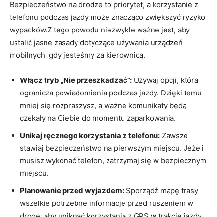
Bezpieczeństwo na ⁣drodze ​to priorytet, a korzystanie z
telefonu​ podczas jazdy ‍może znacząco zwiększyć ⁤ryzyko
‍wypadków.Z ​tego powodu niezwykle ważne jest, aby
ustalić‍ jasne zasady ‌dotyczące używania urządzeń
mobilnych, gdy ⁤jesteśmy za kierownicą.
Włącz tryb „Nie przeszkadzać”:
Używaj ⁣opcji,⁤ która
ogranicza powiadomienia podczas jazdy. Dzięki temu‌
mniej się rozpraszysz, a ⁢ważne komunikaty będą
czekały na Ciebie do momentu ‍zaparkowania.
Unikaj ręcznego korzystania ​z telefonu:
​Zawsze
⁣stawiaj bezpieczeństwo na pierwszym‍ miejscu. Jeżeli
musisz wykonać⁣ telefon, ⁢zatrzymaj się w bezpiecznym
miejscu.
Planowanie przed wyjazdem:
Sporządź mapę​ trasy i
wszelkie potrzebne⁣ informacje przed ruszeniem w
drogę, aby⁢ uniknąć korzystania z GPS w‌ trakcie‍ jazdy.