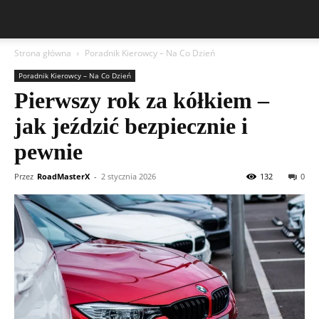
Strona główna
Poradnik Kierowcy – Na Co Dzień
Poradnik Kierowcy – Na Co Dzień
Pierwszy rok za kółkiem –
jak jeździć bezpiecznie i
pewnie
Przez
RoadMasterX
-
2 stycznia 2026
132
0