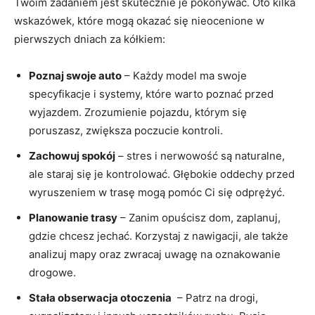
Twoim zadaniem jest​ skutecznie je ⁣pokonywać. Oto kilka‍
wskazówek, które‍ mogą okazać się nieocenione w
‌pierwszych dniach za kółkiem:
Poznaj swoje auto
–‌ Każdy model ⁢ma swoje
specyfikacje i systemy, które‍ warto poznać⁢ przed
wyjazdem. Zrozumienie⁢ pojazdu, którym się
poruszasz, ⁤zwiększa​ poczucie kontroli.
Zachowuj spokój
​– ⁤stres i nerwowość ​są ​naturalne,
ale ⁣staraj się je ⁣kontrolować. Głębokie oddechy ⁤przed
wyruszeniem w trasę ⁣mogą⁣ pomóc Ci się ​odprężyć.
Planowanie trasy
– Zanim opuścisz ⁤dom, zaplanuj,⁢
gdzie chcesz jechać. Korzystaj z‌ nawigacji, ale⁢ także
analizuj mapy oraz⁤ zwracaj⁤ uwagę na oznakowanie
drogowe.
Stała obserwacja otoczenia
‍ – Patrz na drogi,