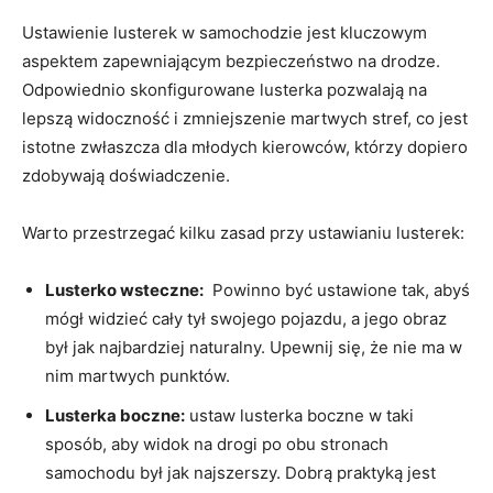
Ustawienie lusterek w⁣ samochodzie ⁢jest kluczowym
aspektem zapewniającym bezpieczeństwo na drodze.
Odpowiednio skonfigurowane lusterka pozwalają⁤ na
lepszą widoczność i​ zmniejszenie ⁤martwych stref, ⁤co jest‍
istotne zwłaszcza dla ‌młodych kierowców, którzy dopiero
zdobywają doświadczenie.
Warto przestrzegać⁢ kilku zasad‌ przy ustawianiu lusterek:
Lusterko⁣ wsteczne:
‌ Powinno być ustawione ⁢tak, abyś
mógł⁤ widzieć cały tył swojego pojazdu, a jego⁤ obraz
⁣był jak najbardziej naturalny. Upewnij się,‌ że nie ma w
‍nim martwych punktów.
Lusterka boczne:
ustaw lusterka boczne w taki
sposób, aby widok na drogi po obu stronach
samochodu był jak najszerszy. Dobrą praktyką jest