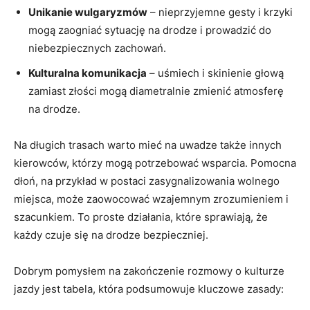
Unikanie wulgaryzmów
– nieprzyjemne gesty i krzyki
mogą zaogniać sytuację na drodze i‌ prowadzić do
niebezpiecznych zachowań.
Kulturalna komunikacja
– uśmiech i skinienie głową⁣
zamiast złości mogą diametralnie zmienić​ atmosferę
na drodze.
Na długich trasach​ warto mieć na⁢ uwadze także⁣ innych
kierowców, którzy mogą potrzebować wsparcia. Pomocna⁣
dłoń, ⁢na przykład w postaci zasygnalizowania wolnego
⁣miejsca, może zaowocować wzajemnym⁣ zrozumieniem i
szacunkiem. To proste​ działania, które sprawiają,⁤ że
⁢każdy czuje się na drodze‍ bezpieczniej.
Dobrym pomysłem na zakończenie ​rozmowy⁣ o ⁢kulturze
⁤jazdy jest tabela, która podsumowuje kluczowe zasady: