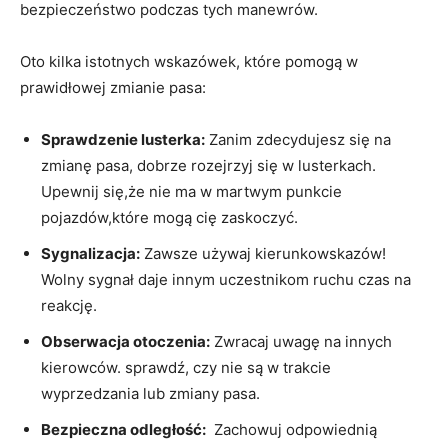
bezpieczeństwo podczas⁢ tych⁤ manewrów.
Oto kilka istotnych wskazówek,⁢ które ⁣pomogą w⁤
prawidłowej zmianie ⁣pasa:
Sprawdzenie lusterka:
Zanim⁤ zdecydujesz się na
zmianę ⁢pasa, dobrze rozejrzyj się w lusterkach.
Upewnij się,że‌ nie ‍ma w martwym punkcie
pojazdów,które mogą cię zaskoczyć.
Sygnalizacja:
Zawsze używaj kierunkowskazów!
Wolny sygnał daje⁢ innym uczestnikom ruchu czas na​
reakcję.
Obserwacja otoczenia:
Zwracaj‍ uwagę na‍ innych
kierowców. sprawdź,​ czy nie są⁤ w ⁤trakcie
wyprzedzania lub zmiany pasa.
Bezpieczna odległość:
⁢ Zachowuj⁣ odpowiednią⁢