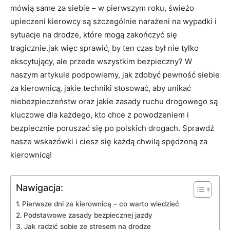
mówią ‍same za siebie – w pierwszym roku,⁢ świeżo
upieczeni kierowcy⁢ są‍ szczególnie narażeni na wypadki i
⁢sytuacje na ‌drodze, które mogą‌ zakończyć⁣ się
tragicznie.jak więc‍ sprawić, by‍ ten czas był nie‌ tylko⁢
ekscytujący, ale przede wszystkim bezpieczny? W
naszym artykule​ podpowiemy, ⁢jak zdobyć pewność siebie
za kierownicą, jakie techniki stosować, ⁣aby unikać
niebezpieczeństw oraz jakie zasady ruchu drogowego są
‍kluczowe​ dla⁢ każdego, ⁢kto chce z powodzeniem i
bezpiecznie poruszać się po polskich drogach.​ Sprawdź
nasze⁤ wskazówki⁢ i ciesz się każdą chwilą spędzoną za
kierownicą!
Nawigacja:
Pierwsze⁤ dni za kierownicą – co warto wiedzieć
Podstawowe zasady bezpiecznej jazdy
Jak⁢ radzić sobie ze stresem na​ drodze