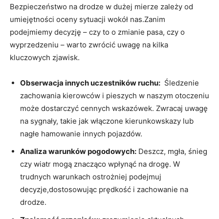
Bezpieczeństwo na drodze w dużej mierze⁤ zależy od
umiejętności oceny sytuacji wokół nas.Zanim ​
podejmiemy decyzję – czy to o​ zmianie‍ pasa,​ czy o
wyprzedzeniu ⁣– warto‌ zwrócić uwagę na kilka
kluczowych​ zjawisk.
Obserwacja‍ innych uczestników ​ruchu:
⁢ Śledzenie⁤
zachowania kierowców i⁢ pieszych w naszym otoczeniu
może dostarczyć cennych wskazówek. Zwracaj uwagę‍
na sygnały, takie jak włączone kierunkowskazy lub⁢
nagłe ‌hamowanie innych pojazdów.
Analiza warunków pogodowych:
Deszcz, mgła, śnieg
czy wiatr‍ mogą‍ znacząco wpłynąć na ⁣drogę. ​W
trudnych warunkach‍ ostrożniej podejmuj
decyzje,dostosowując prędkość i zachowanie na
drodze.