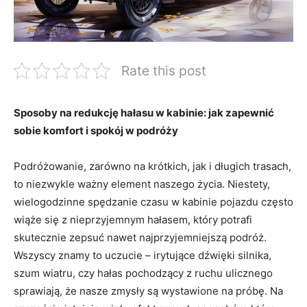
Rate this post
Sposoby na ‍redukcję ⁣hałasu⁣ w kabinie: jak​ zapewnić
sobie komfort i spokój w podróży
Podróżowanie, zarówno na krótkich, jak i długich trasach,
to⁣ niezwykle ważny element ⁢naszego życia. ‍Niestety,
wielogodzinne spędzanie czasu ⁢w ‌kabinie pojazdu ⁢często
wiąże‍ się z nieprzyjemnym ⁤hałasem, który potrafi
skutecznie zepsuć nawet najprzyjemniejszą podróż.
⁤Wszyscy znamy to uczucie – irytujące dźwięki silnika,⁢
szum⁤ wiatru,⁢ czy ⁣hałas pochodzący z ruchu ulicznego
⁤sprawiają, że nasze ​zmysły ​są wystawione na próbę. Na