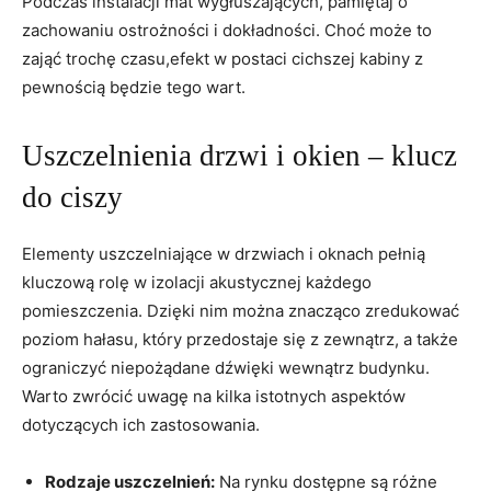
Podczas instalacji ​mat ‍wygłuszających,​ pamiętaj ⁢o
zachowaniu ostrożności i dokładności. ⁤Choć może to
zająć ‌trochę czasu,efekt​ w ⁤postaci⁢ cichszej kabiny ‌z
pewnością będzie ⁤tego wart.
Uszczelnienia drzwi ​i okien‌ – klucz
do ciszy
Elementy uszczelniające w drzwiach ⁢i oknach ⁢pełnią⁣
kluczową rolę w izolacji akustycznej każdego⁤
pomieszczenia. Dzięki nim można znacząco zredukować
poziom hałasu, ‍który⁢ przedostaje się z zewnątrz, a także
ograniczyć niepożądane dźwięki wewnątrz ⁣budynku.
Warto zwrócić uwagę ‍na kilka istotnych aspektów
dotyczących ich‍ zastosowania.
Rodzaje ‌uszczelnień:
Na rynku dostępne ⁣są różne