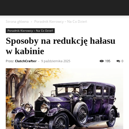
Strona główna
Poradnik Kierowcy – Na Co Dzień
Poradnik Kierowcy – Na Co Dzień
Sposoby na redukcję hałasu
w kabinie
Przez
ClutchCrafter
-
9 października 2025
195
0