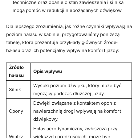
techniczne ‍oraz dbanie ‌o stan zawieszenia i silnika
mogą pomóc​ w redukcji‌ niepożądanych ⁣dźwięków.
Dla lepszego zrozumienia, jak różne czynniki wpływają⁤ na
⁣poziom hałasu​ w kabinie, przygotowaliśmy poniższą
tabelę, która prezentuje ⁤przykłady głównych ⁣źródeł ​
hałasu oraz ich potencjalny wpływ‍ na ‌komfort jazdy:
Źródło​
Opis wpływu
hałasu
Wysoki poziom dźwięku, który może​ być
Silnik
męczący podczas dłuższej jazdy.
Dźwięki związane⁣ z‌ kontaktem opon z
Opony
nawierzchnią drogi ‍wpływają na⁤ komfort
dźwiękowy.
Hałas aerodynamiczny,⁣ zwłaszcza przy⁣
Wiatry
większych prędkościach,⁢ może być