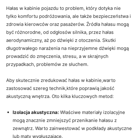
Hałas w kabinie pojazdu to problem, który‍ dotyka nie
tylko komfortu podróżowania, ale także ​bezpieczeństwa i
zdrowia kierowców ⁤oraz pasażerów. Źródła hałasu mogą
być różnorodne, od odgłosów silnika, przez​ hałas
aerodynamiczny, aż ​po dźwięki z otoczenia. ⁣Skutki
długotrwałego narażenia na nieprzyjemne dźwięki mogą
prowadzić do zmęczenia, stresu, a w skrajnych
przypadkach, problemów ze‍ słuchem.
Aby skutecznie⁢ zredukować hałas w kabinie,warto
zastosować szereg technik,które poprawią jakość
akustyczną wnętrza. Oto kilka kluczowych metod:
Izolacja akustyczna:
​Właściwe materiały izolacyjne
mogą ⁤znacznie zmniejszyć przenikanie hałasu z
zewnątrz. ‌Warto‍ zainwestować ⁤w podkłady akustyczne
lub maty⁣ wygłuszające.