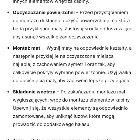
innych elementów wnętrza kabiny.
Oczyszczanie powierzchni
– Przed przystąpieniem⁤
do ‌montażu dokładnie oczyść powierzchnię, na którą⁢
będą przyklejane maty.⁤ Zastosuj ⁤środki odtłuszczające,
aby usunąć wszelkie zanieczyszczenia.
Montaż​ mat
‍ – Wytnij maty na odpowiednie kształty, ⁣a
następnie przyklej je na oczyszczone miejsca,
⁣najlepiej ‌z⁣ zachowaniem ⁣symetrii oraz tak, aby
całkowicie pokryły wybrane powierzchnie.⁤ Użyj wałka
do dociśnięcia ‌maty,aby zapewnić lepsze przyleganie.
Składanie wnętrza
– Po zakończeniu montażu mat
wygłuszających, ‌wróć do montażu‌ elementów kabiny.
Upewnij‍ się, że wszystkie elementy⁢ są odpowiednio​
zamontowane, aby uniknąć luzów, które mogą
prowadzić‍ do ⁢dodatkowego hałasu.