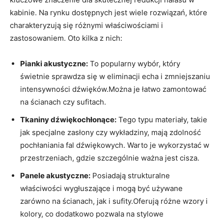
kabinie. ‌Na rynku dostępnych jest ‍wiele ‌rozwiązań, które
charakteryzują się ‍różnymi właściwościami i
zastosowaniem. Oto kilka ​z nich:
Pianki akustyczne:
To popularny wybór, który‌
świetnie sprawdza ⁣się w‌ eliminacji echa⁣ i⁢ zmniejszaniu⁤
intensywności dźwięków.Można je łatwo ‍zamontować⁢
na ścianach czy sufitach.
Tkaniny dźwiękochłonące:
Tego typu materiały,⁤ takie
jak specjalne⁤ zasłony czy wykładziny, mają⁣ zdolność
⁤pochłaniania fal dźwiękowych.‌ Warto je⁤ wykorzystać w
przestrzeniach, gdzie‍ szczególnie ważna jest cisza.
Panele akustyczne:
Posiadają strukturalne
⁣właściwości wygłuszające i mogą być używane
zarówno⁢ na ścianach, jak i sufity.Oferują⁤ różne ‌wzory i
kolory, co⁤ dodatkowo pozwala⁢ na stylowe