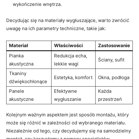
wykończenie‍ wnętrza.
Decydując się na materiały wygłuszające, warto ⁤zwrócić
uwagę na ich parametry ⁤techniczne, takie jak:
Materiał
Właściwości
Zastosowanie
Pianka
Redukcja echa,
Ściany, sufit
akustyczna
lekkie wagi
Tkaniny​
Estetyka, komfort
Okna, podłoga
dźwiękochłonące
Panele
Efektywne
Każda
akustyczne
wygłuszanie
przestrzeń
Kolejnym⁣ ważnym aspektem jest⁤ sposób montażu, który
może się⁤ różnić w zależności od wybranego materiału. ​
Niezależnie od tego,⁤ czy decydujemy ‌się na samodzielny ​
montaż, czy korzystamy z pomocy specjalistów,