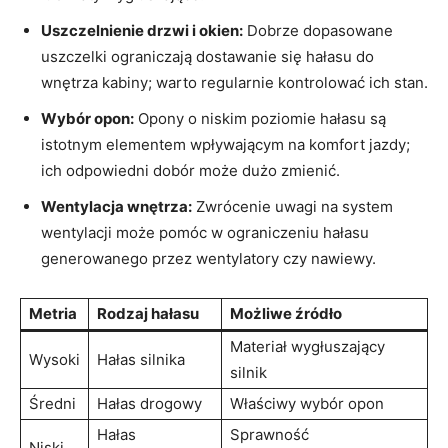
Uszczelnienie drzwi i okien:
Dobrze dopasowane
uszczelki ograniczają dostawanie się hałasu do​
wnętrza kabiny; warto regularnie ⁢kontrolować ich stan.
Wybór opon:
Opony ⁣o‌ niskim poziomie⁣ hałasu są
istotnym elementem‍ wpływającym na komfort jazdy;
ich odpowiedni dobór może dużo zmienić.
Wentylacja wnętrza:
Zwrócenie uwagi ​na system
wentylacji może⁤ pomóc w ograniczeniu hałasu
generowanego przez wentylatory czy​ nawiewy.
Metria
Rodzaj hałasu
Możliwe​ źródło
Materiał‌ wygłuszający⁣
Wysoki
Hałas silnika
silnik
Średni
Hałas drogowy
Właściwy⁢ wybór ⁤opon
Hałas
Sprawność‌
Niski