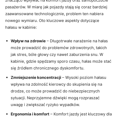
‌znacząco wpływać na komfort jazdy⁣ oraz samopoczucie
pasażerów. W miarę‌ jak pojazdy stają się coraz bardziej
zaawansowane technologicznie, problem ten nabiera
‌nowego wymiaru. Oto kluczowe aspekty ‍dotyczące
hałasu w⁣ kabinie:
Wpływ ‍na zdrowie
– Długotrwałe narażenie na​ hałas
może prowadzić do problemów zdrowotnych, takich
jak stres, bóle głowy czy ‌nawet zaburzenia snu. W
kabinie, gdzie ​spędzamy sporo czasu, hałas może stać⁢
się​ źródłem chronicznego dyskomfortu.
Zmniejszenie koncentracji
– Wysoki poziom ​hałasu
wpływa na zdolność kierowcy do skupienia się na⁤
drodze, co może prowadzić do niebezpiecznych
sytuacji. Neprzyjemne dźwięki ‌mogą rozpraszać
‍uwagę i zwiększać ​ryzyko wypadków.
Ergonomia i komfort
– Komfort jazdy jest kluczowy dla