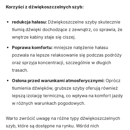
Korzyści ⁢z dźwiękoszczelnych szyb:
redukcja hałasu:
Dźwiękoszczelne szyby skutecznie
tłumią⁢ dźwięki dochodzące⁢ z‍ zewnątrz,⁣ co sprawia, że
wnętrze kabiny⁤ staje się ciszej.
Poprawa komfortu:
mniejsze natężenie hałasu
pozwala na lepsze relaksowanie się podczas ​podróży⁤
oraz sprzyja koncentracji,‍ szczególnie⁣ w długich⁣
trasach.
Osłona przed⁣ warunkami atmosferycznymi:
Oprócz
tłumienia dźwięków, ⁢grubsze szyby​ oferują również
lepszą izolację termiczną, co wpływa ⁤na komfort jazdy
w różnych warunkach pogodowych.
Warto zwrócić uwagę na różne⁢ typy dźwiękoszczelnych
szyb, które są dostępne na rynku. Wśród nich