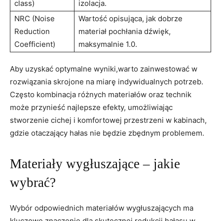
⁤class)
izolacja.
NRC (Noise
Wartość opisująca, jak dobrze
Reduction
materiał pochłania dźwięk,
Coefficient)
maksymalnie 1.0.
Aby uzyskać optymalne wyniki,warto zainwestować⁤ w​
rozwiązania​ skrojone na miarę indywidualnych potrzeb.
Często kombinacja różnych materiałów oraz technik
może przynieść najlepsze efekty,​ umożliwiając
stworzenie ⁤cichej ⁣i komfortowej przestrzeni w kabinach,
gdzie otaczający hałas nie będzie⁢ zbędnym problemem.
Materiały wygłuszające – ⁣jakie
wybrać?
Wybór odpowiednich materiałów⁤ wygłuszających ma
kluczowe znaczenie dla⁤ skutecznej redukcji hałasu w