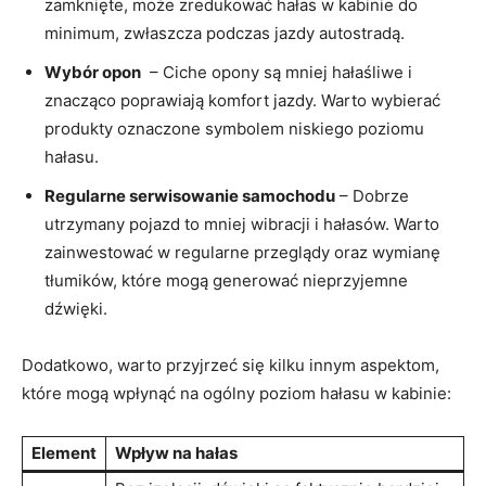
zamknięte, może zredukować hałas w ‍kabinie do
minimum, zwłaszcza podczas⁤ jazdy autostradą.
Wybór opon
‍ – Ciche​ opony są mniej hałaśliwe i
znacząco poprawiają komfort jazdy. Warto‌ wybierać
produkty oznaczone symbolem niskiego poziomu
hałasu.
Regularne serwisowanie samochodu
–⁢ Dobrze
utrzymany pojazd to​ mniej wibracji i ‍hałasów. Warto
zainwestować w ​regularne przeglądy oraz wymianę​
tłumików, które mogą generować ​nieprzyjemne
dźwięki.
Dodatkowo,‌ warto przyjrzeć się ‌kilku ‌innym aspektom,‌
które mogą⁢ wpłynąć na ogólny poziom hałasu w⁣ kabinie:
Element
Wpływ‌ na hałas