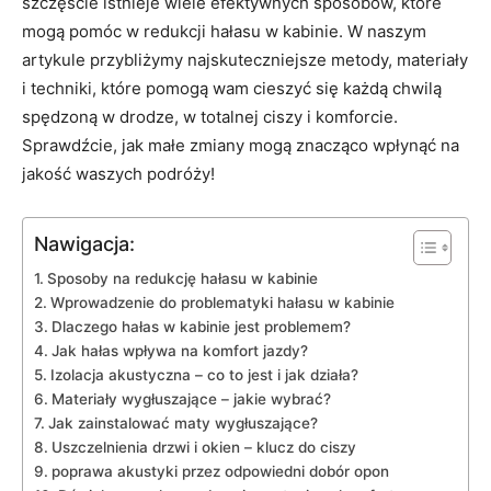
szczęście istnieje ⁣wiele efektywnych sposobów,‌ które
mogą‍ pomóc w redukcji ‍hałasu⁢ w kabinie. W naszym
artykule przybliżymy najskuteczniejsze metody, materiały
‍i techniki, które pomogą wam cieszyć ​się każdą chwilą
spędzoną w drodze, w totalnej⁤ ciszy i komforcie.
Sprawdźcie, jak małe ‍zmiany mogą znacząco wpłynąć na
jakość waszych podróży!
Nawigacja:
Sposoby ⁤na redukcję ⁣hałasu w kabinie
Wprowadzenie do problematyki⁢ hałasu w kabinie
Dlaczego hałas​ w kabinie jest⁣ problemem?
Jak hałas wpływa​ na komfort jazdy?
Izolacja akustyczna – co to jest i jak działa?
Materiały wygłuszające – ⁣jakie wybrać?
Jak ⁢zainstalować maty wygłuszające?
Uszczelnienia drzwi ​i okien‌ – klucz do ciszy
poprawa ⁤akustyki przez odpowiedni dobór opon