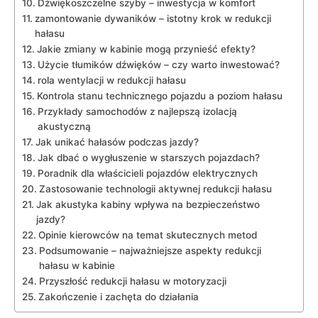
Dźwiękoszczelne szyby – ⁤inwestycja w komfort
zamontowanie ⁢dywaników‌ – istotny krok w redukcji
hałasu
Jakie zmiany w kabinie‍ mogą przynieść efekty?
Użycie tłumików dźwięków – czy warto inwestować?
rola wentylacji w redukcji⁤ hałasu
Kontrola stanu technicznego pojazdu ‍a poziom‌ hałasu
Przykłady samochodów z najlepszą ‌izolacją
⁢akustyczną
Jak unikać⁢ hałasów podczas ‍jazdy?
Jak‌ dbać o wygłuszenie w starszych pojazdach?
Poradnik⁢ dla właścicieli pojazdów elektrycznych
Zastosowanie ⁤technologii aktywnej redukcji hałasu
Jak​ akustyka kabiny wpływa na bezpieczeństwo
jazdy?
Opinie kierowców na temat skutecznych metod
Podsumowanie – najważniejsze aspekty redukcji
hałasu ‍w kabinie
Przyszłość redukcji ⁣hałasu w motoryzacji
Zakończenie i zachęta do ⁢działania