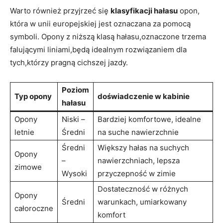
Warto również​ przyjrzeć​ się
klasyfikacji hałasu
opon,
która ‍w unii europejskiej jest oznaczana za ⁣pomocą
⁤symboli. Opony z niższą klasą ​hałasu,oznaczone ⁤trzema
falującymi liniami,będą idealnym rozwiązaniem dla
tych,którzy pragną cichszej‍ jazdy.
Poziom
Typ⁣ opony
doświadczenie w kabinie
hałasu
Opony
Niski –
Bardziej komfortowe, idealne
letnie
⁣Średni
na ​suche ​nawierzchnie
Średni
Większy hałas na suchych
Opony
–
nawierzchniach, lepsza
zimowe
Wysoki
⁣przyczepność w zimie
Dostateczność w różnych
Opony
Średni
warunkach, umiarkowany
całoroczne
komfort