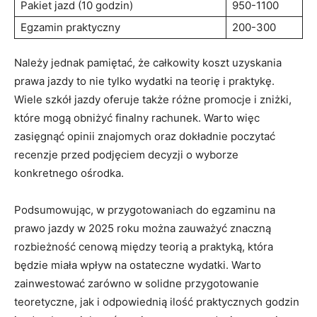
Pakiet jazd (10 godzin)
950-1100
Egzamin praktyczny
200-300
Należy ⁤jednak ​pamiętać, że całkowity koszt uzyskania
⁢prawa jazdy to nie tylko wydatki⁢ na teorię⁢ i praktykę.
⁢Wiele szkół jazdy oferuje także różne promocje i​ zniżki,‍
które mogą obniżyć finalny‍ rachunek. Warto‌ więc
zasięgnąć opinii znajomych oraz dokładnie poczytać
recenzje⁢ przed podjęciem decyzji o wyborze
‌konkretnego‍ ośrodka.
Podsumowując, w⁤ przygotowaniach do egzaminu‍ na
prawo jazdy ‍w 2025 roku można⁣ zauważyć ⁤znaczną
rozbieżność cenową między teorią a praktyką, która
będzie miała ⁣wpływ na ostateczne wydatki. ⁤Warto
zainwestować zarówno w⁢ solidne przygotowanie
teoretyczne, jak i odpowiednią ilość praktycznych godzin