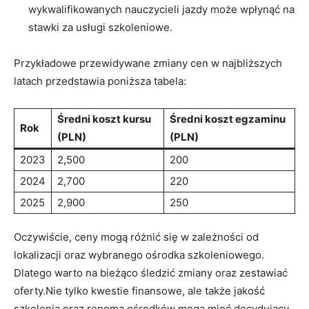
wykwalifikowanych nauczycieli jazdy może wpłynąć na
stawki za usługi szkoleniowe.
Przykładowe przewidywane zmiany cen w ⁢najbliższych
latach przedstawia poniższa tabela:
Średni koszt kursu
Średni koszt⁤ egzaminu
Rok
(PLN)
(PLN)
2023
2,500
200
2024
2,700
220
2025
2,900
250
Oczywiście, ‍ceny mogą różnić się w zależności​ od
⁢lokalizacji oraz wybranego ośrodka szkoleniowego.⁢
Dlatego warto na bieżąco śledzić zmiany oraz zestawiać
oferty.Nie tylko kwestie finansowe, ale także jakość
szkolenia oraz renoma ośrodków mogą mieć ⁤decydujący