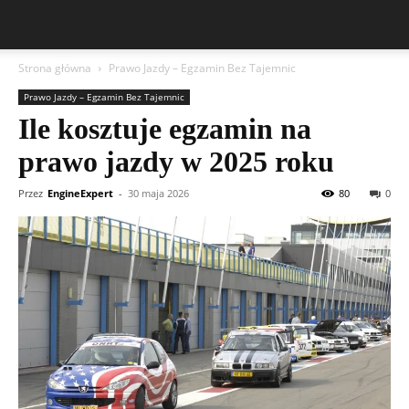
Strona główna
Prawo Jazdy – Egzamin Bez Tajemnic
Prawo Jazdy – Egzamin Bez Tajemnic
Ile kosztuje egzamin na
prawo jazdy w 2025 roku
Przez
EngineExpert
-
30 maja 2026
80
0