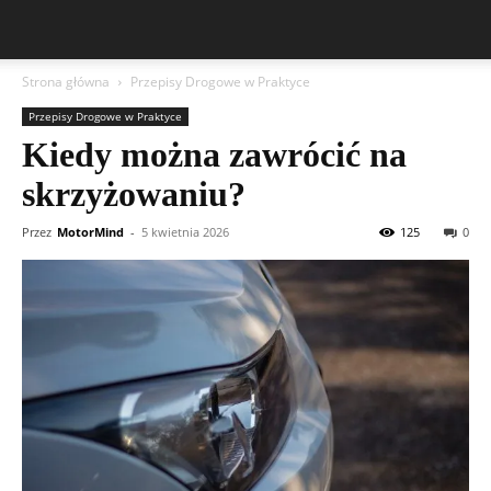
Strona główna
Przepisy Drogowe w Praktyce
Przepisy Drogowe w Praktyce
Kiedy można zawrócić na
skrzyżowaniu?
Przez
MotorMind
-
5 kwietnia 2026
125
0