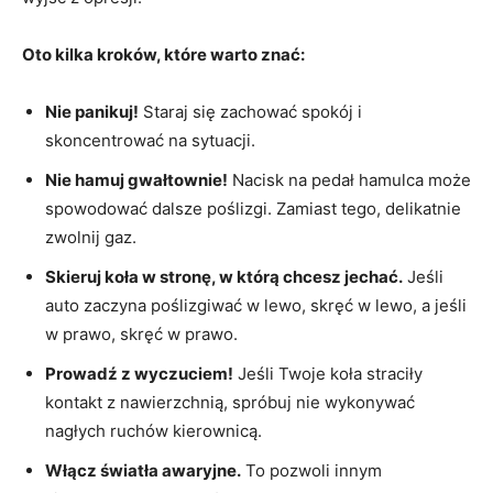
Oto ⁢kilka kroków, które warto ⁤znać:
Nie panikuj!
Staraj się zachować spokój i
skoncentrować na sytuacji.
Nie hamuj gwałtownie!
⁢Nacisk ​na​ pedał hamulca może
spowodować‍ dalsze ⁢poślizgi. Zamiast tego, delikatnie
zwolnij gaz.
Skieruj ⁤koła w stronę, w którą chcesz‌ jechać.
Jeśli
auto zaczyna poślizgiwać w lewo, skręć w lewo, a ‌jeśli
w prawo, skręć w prawo.
Prowadź z wyczuciem!
Jeśli Twoje koła straciły
kontakt z nawierzchnią, spróbuj nie wykonywać
nagłych ruchów‍ kierownicą.
Włącz światła awaryjne.
To pozwoli innym