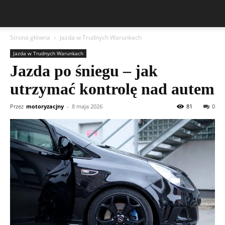
Strona główna
Jazda w Trudnych Warunkach
Jazda w Trudnych Warunkach
Jazda po śniegu – jak
utrzymać kontrolę nad autem
Przez
motoryzacjny
-
8 maja 2026
81
0