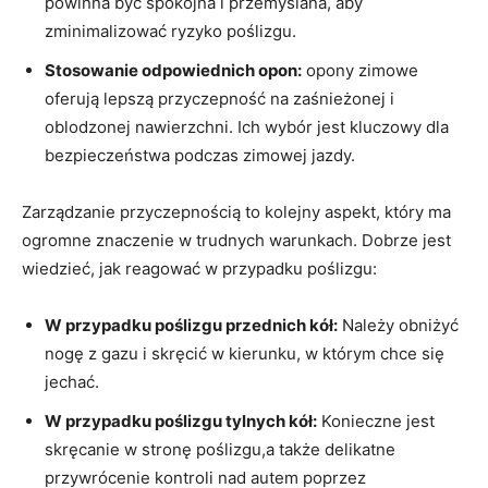
powinna‌ być spokojna⁣ i przemyślana, aby
zminimalizować ryzyko ‌poślizgu.
Stosowanie odpowiednich opon:
opony zimowe
oferują lepszą przyczepność na zaśnieżonej i
oblodzonej nawierzchni. ‌Ich⁤ wybór jest ‌kluczowy⁣ dla
bezpieczeństwa podczas zimowej ⁣jazdy.
Zarządzanie przyczepnością to kolejny aspekt, który ⁤ma
ogromne znaczenie⁤ w trudnych warunkach. Dobrze‍ jest
wiedzieć, jak ‍reagować w przypadku poślizgu:
W przypadku poślizgu przednich kół:
Należy obniżyć
nogę z gazu i skręcić w kierunku, w którym chce⁣ się
jechać.
W‍ przypadku poślizgu tylnych kół:
Konieczne⁣ jest‌
skręcanie w stronę poślizgu,a także delikatne
przywrócenie kontroli nad⁤ autem poprzez