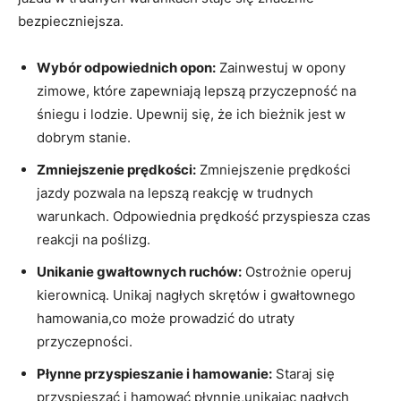
bezpieczniejsza.
Wybór odpowiednich‌ opon:
‌Zainwestuj w opony
zimowe, które zapewniają lepszą przyczepność⁢ na
śniegu i lodzie. Upewnij się,⁢ że ich bieżnik jest ‍w​
dobrym ⁤stanie.
Zmniejszenie prędkości:
Zmniejszenie prędkości
jazdy​ pozwala na ‍lepszą reakcję w trudnych‌
warunkach. Odpowiednia prędkość przyspiesza czas
reakcji na poślizg.
Unikanie gwałtownych ruchów:
Ostrożnie operuj
kierownicą. Unikaj nagłych skrętów i gwałtownego
‍hamowania,co może⁤ prowadzić do utraty
przyczepności.
Płynne przyspieszanie⁣ i hamowanie:
Staraj się
przyspieszać i hamować ⁢płynnie,unikając nagłych⁤