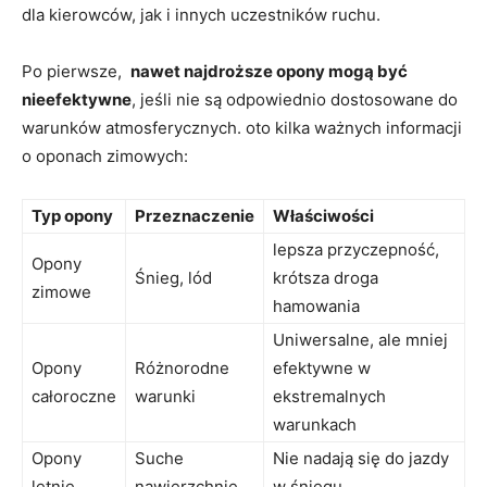
dla kierowców,‍ jak i innych uczestników ruchu.
Po pierwsze, ‌
nawet najdroższe opony mogą być
nieefektywne
, jeśli nie są odpowiednio dostosowane do
warunków atmosferycznych. oto ​kilka ważnych⁤ informacji
o oponach zimowych:
Typ ‍opony
Przeznaczenie
Właściwości
lepsza przyczepność,
Opony
Śnieg,‍ lód
krótsza droga
zimowe
hamowania
Uniwersalne,‌ ale mniej
Opony
Różnorodne
efektywne w
całoroczne
warunki
ekstremalnych
warunkach
Opony⁢
Suche
Nie nadają się do jazdy
letnie
nawierzchnie
‍w śniegu