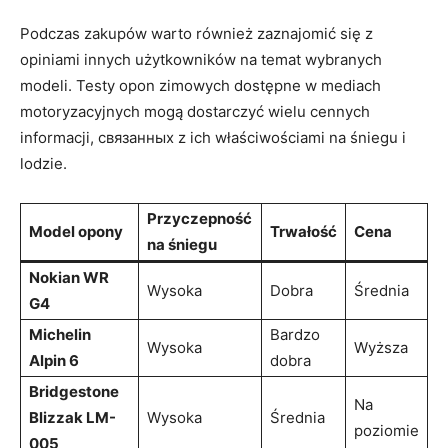
Podczas zakupów warto również zaznajomić⁤ się z
opiniami innych użytkowników na temat wybranych
modeli. Testy opon zimowych dostępne w mediach
motoryzacyjnych mogą dostarczyć wielu ⁢cennych
informacji, связанных z ich właściwościami na śniegu i
lodzie.
Przyczepność
Model opony
Trwałość
Cena
na śniegu
Nokian WR
Wysoka
Dobra
Średnia
G4
Michelin
Bardzo
Wysoka
Wyższa
Alpin⁣ 6
dobra
Bridgestone
Na
Blizzak⁢ LM-
Wysoka
Średnia
poziomie
005