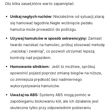
Oto kilka zasad,które‌ warto zapamiętać:
Unikaj​ nagłych ruchów:
Niezależnie od sytuacji,staraj
się hamować łagodnie.Nagłe wciśnięcie pedału
hamulca może prowadzić do‌ poślizgu.
Używaj hamulców w sposób sekwencyjny:
Zamiast
twardo naciskać na hamulec, próbuj stosować metodę
⁣„naciskaj i zwalniaj”, co pozwoli ⁤utrzymać‌ lepszą⁢
kontrolę nad pojazdem.
Hamowanie silnikiem:
​ Jeśli to ⁣możliwe, spróbuj‍
spowolnić⁣ pojazd poprzez zmianę biegów na niższe,
co⁢ zmniejsza ​prędkość bez nadmiernego
wykorzystywania ‌hamulców.
Uważaj na ABS:
‍Systemy ⁣ABS mogą pomóc w
zapobieganiu blokowaniu⁤ kół, ale ich działanie jest
skuteczne tylko przy odpowiednim pobieraniu