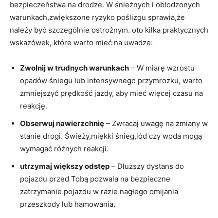
bezpieczeństwa na drodze. W śnieżnych i oblodzonych
warunkach,zwiększone ryzyko poślizgu sprawia,że
należy ‍być ​szczególnie ostrożnym.‌ oto kilka praktycznych
wskazówek, które warto‍ mieć na uwadze:
Zwolnij w trudnych warunkach
– W miarę wzrostu
opadów śniegu lub intensywnego przymrozku, warto
zmniejszyć prędkość ⁢jazdy,‌ aby mieć więcej czasu na
reakcję.
Obserwuj nawierzchnię
‍– Zwracaj uwagę na zmiany w
‌stanie drogi. Świeży,miękki śnieg,lód czy woda mogą⁤
wymagać różnych reakcji.
utrzymaj większy odstęp
– Dłuższy⁣ dystans do
pojazdu⁣ przed ⁢Tobą pozwala‍ na‌ bezpieczne
zatrzymanie pojazdu w razie nagłego omijania
przeszkody lub hamowania.