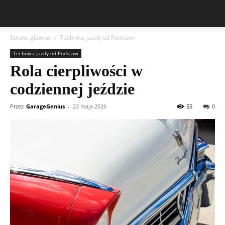
Strona główna
Technika Jazdy od Podstaw
Technika Jazdy od Podstaw
Rola cierpliwości w
codziennej jeździe
Przez
GarageGenius
-
22 maja 2026
55
0