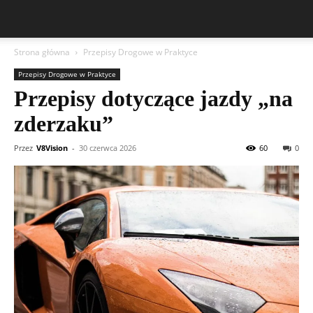
Strona główna
Przepisy Drogowe w Praktyce
Przepisy Drogowe w Praktyce
Przepisy dotyczące jazdy „na
zderzaku”
Przez
V8Vision
-
30 czerwca 2026
60
0