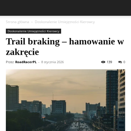
Strona główna
Doskonalenie Umiejętności Kierowcy
Doskonalenie Umiejętności Kierowcy
Trail braking – hamowanie w
zakręcie
Przez
RoadRacerPL
-
8 stycznia 2026
139
0