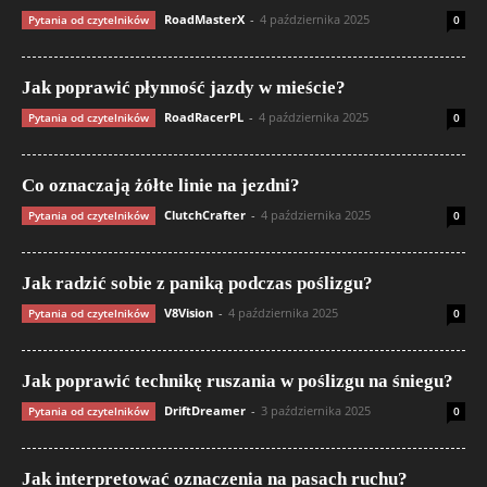
RoadMasterX
-
4 października 2025
Pytania od czytelników
0
Jak poprawić płynność jazdy w mieście?
RoadRacerPL
-
4 października 2025
Pytania od czytelników
0
Co oznaczają żółte linie na jezdni?
ClutchCrafter
-
4 października 2025
Pytania od czytelników
0
Jak radzić sobie z paniką podczas poślizgu?
V8Vision
-
4 października 2025
Pytania od czytelników
0
Jak poprawić technikę ruszania w poślizgu na śniegu?
DriftDreamer
-
3 października 2025
Pytania od czytelników
0
Jak interpretować oznaczenia na pasach ruchu?