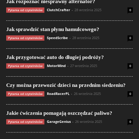
Jak rozpoznać niesprawny alternator?
ClutchCrafter
-
28 września 2025
Pytania od czytelników
0
Jak sprawdzić stan płynu hamulcowego?
SpeedScribe
-
28 września 2025
Pytania od czytelników
0
Jak przygotować auto do długiej podróży?
MotorMind
-
27 września 2025
Pytania od czytelników
0
Czy można przewozić dzieci na przednim siedzeniu?
RoadRacerPL
-
26 września 2025
Pytania od czytelników
0
Jakie ćwiczenia pomagają oszczędzać paliwo?
GarageGenius
-
26 września 2025
Pytania od czytelników
0