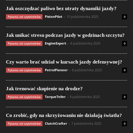
Jak oszczędzać paliwo bez utraty dynamiki jazdy?
PistonPilot
-
10 października 2025
Pytania od czytelników
0
Jak unikać stresu podczas jazdy w godzinach szczytu?
EngineExpert
-
8 października 2025
Pytania od czytelników
0
Czy warto brać udział w kursach jazdy defensywnej?
PetrolPioneer
-
8 października 2025
Pytania od czytelników
0
Jak trenować skupienie na drodze?
TorqueTeller
-
8 października 2025
Pytania od czytelników
0
Co zrobić, gdy na skrzyżowaniu nie działają światła?
ClutchCrafter
-
7 października 2025
Pytania od czytelników
0