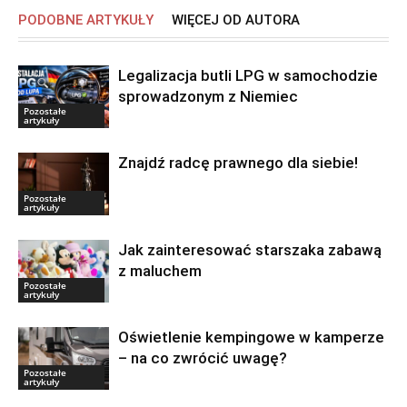
PODOBNE ARTYKUŁY
WIĘCEJ OD AUTORA
Legalizacja butli LPG w samochodzie
sprowadzonym z Niemiec
Pozostałe
artykuły
Znajdź radcę prawnego dla siebie!
Pozostałe
artykuły
Jak zainteresować starszaka zabawą
z maluchem
Pozostałe
artykuły
Oświetlenie kempingowe w kamperze
– na co zwrócić uwagę?
Pozostałe
artykuły