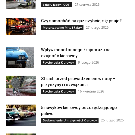
27 czerwca 2026
Szkoły Jazdy i ODTJ
Czy samochód na gaz szybciej się psuje?
27 lutego 2026
Motoryzacyjne Mity i Fakty
Wpływ monotonnego krajobrazu na
czujność kierowcy
9 lutego 2026
Psychologia Kierowcy
Strach przed prowadzeniem w nocy –
przyczyny i rozwiązania
16 kwietnia 2026
Psychologia Kierowcy
5 nawyków kierowcy oszczędzającego
paliwo
26 lutego 2026
Doskonalenie Umiejętności Kierowcy