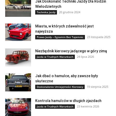
Jak Doskonalić Techniki Jazdy Dla Rodzin
Wielodzietnych
20 grudnia 2024
Technika Jazdy
Miasta, w których zdawalność jest
najwyższa
23 listopada 2025
Prawo Jazdy – Egzamin Bez Tajemnic
Niezbędnik kierowcy jadącego w góry zimą
24 lipca 2026
Jazda w Trudnych Warunkach
Jak dbać o hamulce, aby zawsze były
skuteczne
19 sierpnia 2025
Doskonalenie Umiejętności Kierowcy
Kontrola hamulców w długich zjazdach
23 kwietnia 2026
Jazda w Trudnych Warunkach