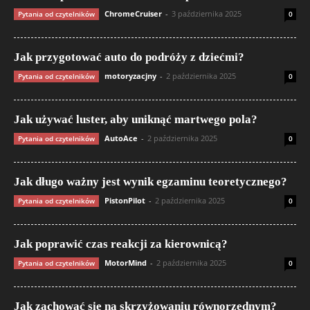
ChromeCruiser
-
3 października 2025
Pytania od czytelników
0
Jak przygotować auto do podróży z dziećmi?
motoryzacjny
-
2 października 2025
Pytania od czytelników
0
Jak używać luster, aby uniknąć martwego pola?
AutoAce
-
2 października 2025
Pytania od czytelników
0
Jak długo ważny jest wynik egzaminu teoretycznego?
PistonPilot
-
2 października 2025
Pytania od czytelników
0
Jak poprawić czas reakcji za kierownicą?
MotorMind
-
2 października 2025
Pytania od czytelników
0
Jak zachować się na skrzyżowaniu równorzędnym?