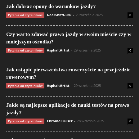
Jak dobrać opony do warunków jazdy?
GearShiftGuru
-
29 września 2025
Pytania od czytelników
0
Czy warto zdawać prawo jazdy w swoim mieście czy w
mniejszym ośrodku?
AsphaltArtist
-
29 września 2025
Pytania od czytelników
0
Jak ustąpić pierwszeństwa rowerzyście na przejeździe
rowerowym?
AsphaltArtist
-
29 września 2025
Pytania od czytelników
0
Jakie są najlepsze aplikacje do nauki testów na prawo
jazdy?
ChromeCruiser
-
28 września 2025
Pytania od czytelników
0