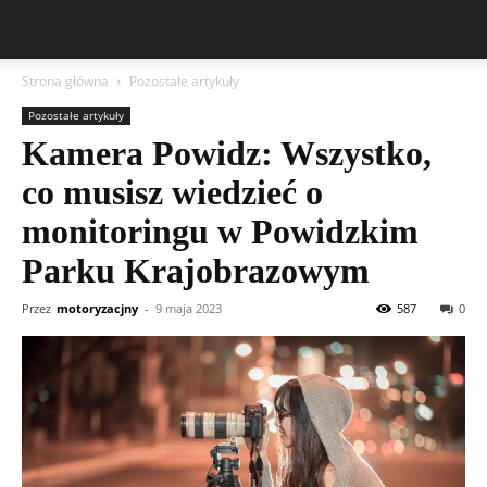
Strona główna
Pozostałe artykuły
Pozostałe artykuły
Kamera Powidz: Wszystko,
co musisz wiedzieć o
monitoringu w Powidzkim
Parku Krajobrazowym
Przez
motoryzacjny
-
9 maja 2023
587
0