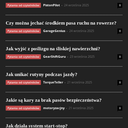
PistonPilot
-
24 września 2025
Pytania od czytelników
0
Czy można jechać środkiem pasa ruchu na rowerze?
GarageGenius
-
24 września 2025
Pytania od czytelników
0
Jak wyjść z poślizgu na śliskiej nawierzchni?
GearShiftGuru
-
23 września 2025
Pytania od czytelników
0
Jak unikać rutyny podczas jazdy?
TorqueTeller
-
21 września 2025
Pytania od czytelników
0
Jakie są kary za brak pasów bezpieczeństwa?
motoryzacjny
-
21 września 2025
Pytania od czytelników
0
Jak działa system start-stop?