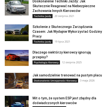
Doskonalenie Techniki Jazdy: Jak
Skutecznie Reagować na Niebezpieczne
Zachowania Innych Kierowców
20 sierpnia 2021
Technika Jazdy
Szkolenie z Skutecznego Zarządzania
Czasem: Jak Wydajnie Wykorzystać Godziny
Pracy
19 lipca 2021
Technika Jazdy
Dlaczego niektórzy kierowcy ignorują
przepisy?
12 sierpnia 2025
Psychologia Kierowcy
Jak samodzielnie trenować na pustym placu
3 maja 2026
Doskonalenie Umiejętności Kierowcy
Mit o tym, że system ESP jest zbędny dla
doświadczonych kierowców