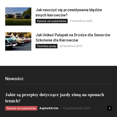
Jak nauczyć się przewidywania błędów
innych kierowców?
13 września 2025
Pytania od czytelników
Jak Unikać Pułapek na Drodze dla Seniorów:
Szkolenie dla Kierowców
20 kwietnia 2019
Technika Jazdy
Nowości:
Jakie są przepisy dotyczące jazdy zimą na oponach
letnich?
AsphaltArtist
-
10 października 2025
Pytania od czytelników
0