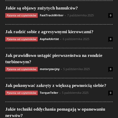
Jakie są objawy zużytych hamulców?
FastTrackWriter
-
7 października 2025
Pytania od czytelników
0
Jak radzić sobie z agresywnymi kierowcami?
AsphaltArtist
-
6 października 2025
Pytania od czytelników
0
Jak prawidłowo ustąpić pierwszeństwa na rondzie
turbinowym?
motoryzacjny
-
5 października 2025
Pytania od czytelników
0
Jak pokonywać zakręty z większą pewnością siebie?
TorqueTeller
-
5 października 2025
Pytania od czytelników
0
Jakie techniki oddychania pomagają w opanowaniu
nerwów?