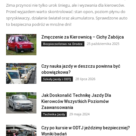
Zima przynosi nie tylko urok śniegu, ale i wyzwania dla kierowców.
Przed wyjazdem warto skontrolować: stan opon, poziom płynu do
spryskiwaczy, działanie świateł oraz akumulatora. Sprawdzone auto
to bezpieczna podróż w mroźne dni!
Zmęczenie za Kierownicą – Cichy Zabójca
25 października 2025
Bezpieczeństwo na Drodze
Czy nauka jazdy w deszczu powinna być
obowiązkowa?
28 lipca 2026
Szkoły Jazdy i ODTJ
Jak Doskonalić Technikę Jazdy Dla
Kierowców Wszystkich Poziomów
Zaawansowania
29 maja 2024
Technika Jazdy
Czy po kursie w ODTJ jeździmy bezpieczniej?
Wyniki badań