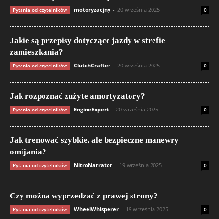
motoryzacjny
-
20 września 2025
Pytania od czytelników
0
Jakie są przepisy dotyczące jazdy w strefie
zamieszkania?
ClutchCrafter
-
20 września 2025
Pytania od czytelników
0
Jak rozpoznać zużyte amortyzatory?
EngineExpert
-
20 września 2025
Pytania od czytelników
0
Jak trenować szybkie, ale bezpieczne manewry
omijania?
NitroNarrator
-
19 września 2025
Pytania od czytelników
0
Czy można wyprzedzać z prawej strony?
WheelWhisperer
-
19 września 2025
Pytania od czytelników
0