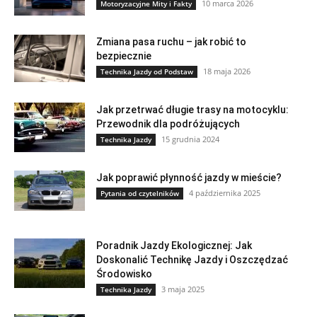
10 marca 2026
Motoryzacyjne Mity i Fakty
Zmiana pasa ruchu – jak robić to
bezpiecznie
18 maja 2026
Technika Jazdy od Podstaw
Jak przetrwać długie trasy na motocyklu:
Przewodnik dla podróżujących
15 grudnia 2024
Technika Jazdy
Jak poprawić płynność jazdy w mieście?
4 października 2025
Pytania od czytelników
Poradnik Jazdy Ekologicznej: Jak
Doskonalić Technikę Jazdy i Oszczędzać
Środowisko
3 maja 2025
Technika Jazdy