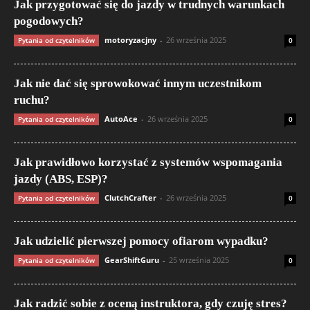
Jak przygotować się do jazdy w trudnych warunkach
pogodowych?
motoryzacjny
-
26 września 2025
Pytania od czytelników
0
Jak nie dać się sprowokować innym uczestnikom
ruchu?
AutoAce
-
26 września 2025
Pytania od czytelników
0
Jak prawidłowo korzystać z systemów wspomagania
jazdy (ABS, ESP)?
ClutchCrafter
-
26 września 2025
Pytania od czytelników
0
Jak udzielić pierwszej pomocy ofiarom wypadku?
GearShiftGuru
-
25 września 2025
Pytania od czytelników
0
Jak radzić sobie z oceną instruktora, gdy czuję stres?