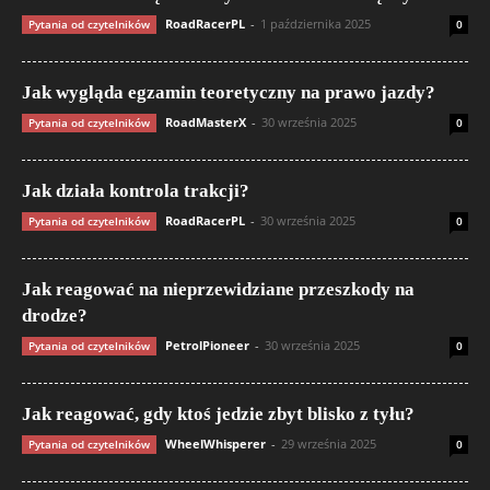
RoadRacerPL
-
1 października 2025
Pytania od czytelników
0
Jak wygląda egzamin teoretyczny na prawo jazdy?
RoadMasterX
-
30 września 2025
Pytania od czytelników
0
Jak działa kontrola trakcji?
RoadRacerPL
-
30 września 2025
Pytania od czytelników
0
Jak reagować na nieprzewidziane przeszkody na
drodze?
PetrolPioneer
-
30 września 2025
Pytania od czytelników
0
Jak reagować, gdy ktoś jedzie zbyt blisko z tyłu?
WheelWhisperer
-
29 września 2025
Pytania od czytelników
0