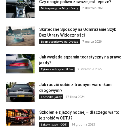
Czy drogie paliwo zawsze jest lepsze?
2 stycznia 2026
Motoryzacyjne Mity i Fakty
Skuteczne Sposoby na Odmrażanie Szyb
Bez Utraty Widoczności
7 marca 2026
Bezpieczeństwo na Drodze
Jak wygląda egzamin teoretyczny na prawo
jazdy?
30 września 2025
Pytania od czytelników
Jak radzić sobie z trudnymi warunkami
drogowymi?
17 lipca 2024
Technika Jazdy
Szkolenie z jazdy nocnej – dlaczego warto
je zrobić w ODTJ?
14 grudnia 2025
Szkoły Jazdy i ODTJ