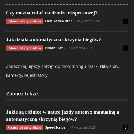
Czy można cofać na drodze ekspresowej?
FastTrackWriter
-
18 września 2025
Pytania od czytelników
0
Jak działa automatyczna skrzynia biegów?
PistonPilot
-
18 września 2025
Pytania od czytelników
0
Zobacz najlepszy sprzęt do monitoringu marki
Hikvision
,
kamerty, rejestratory
Zobacz także:
Jakie są różnice w nauce jazdy autem z manualną a
automatyczną skrzynią biegów?
SpeedScribe
-
17 września 2025
Pytania od czytelników
0