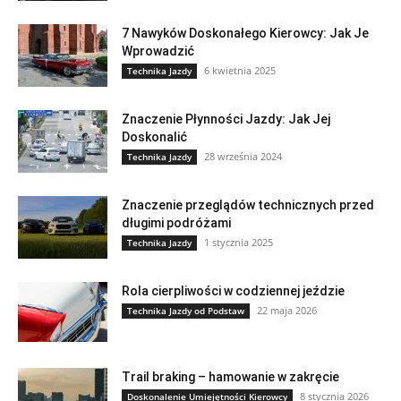
7 Nawyków Doskonałego Kierowcy: Jak Je
Wprowadzić
6 kwietnia 2025
Technika Jazdy
Znaczenie Płynności Jazdy: Jak Jej
Doskonalić
28 września 2024
Technika Jazdy
Znaczenie przeglądów technicznych przed
długimi podróżami
1 stycznia 2025
Technika Jazdy
Rola cierpliwości w codziennej jeździe
22 maja 2026
Technika Jazdy od Podstaw
Trail braking – hamowanie w zakręcie
8 stycznia 2026
Doskonalenie Umiejętności Kierowcy