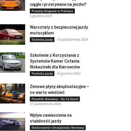
ciągłe i przerywane na jezdni?
Przepisy Drogowe w Praktyce
5 grudnia 2025
Warsztaty z bezpiecznej jazdy
motocyklem
10 października 2024
Technika Jazdy
Szkolenie z Korzystania z
Systemów Kamer Cofania:
Wskazówki dla Kierowców
23 grudnia 2022
Technika Jazdy
Zimowe płyny eksploatacyjne –
co warto wiedzieć
Poradnik Kierowcy – Na Co Dzień
27 października 2025
Wpływ zawieszenia na
stabilność jazdy
Doskonalenie Umiejętności Kierowcy