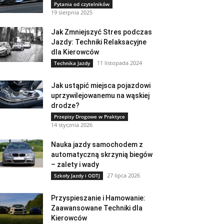
Pytania od czytelników
19 sierpnia 2025
Jak Zmniejszyć Stres podczas
Jazdy: Techniki Relaksacyjne
dla Kierowców
11 listopada 2024
Technika Jazdy
Jak ustąpić miejsca pojazdowi
uprzywilejowanemu na wąskiej
drodze?
Przepisy Drogowe w Praktyce
14 stycznia 2026
Nauka jazdy samochodem z
automatyczną skrzynią biegów
– zalety i wady
27 lipca 2026
Szkoły Jazdy i ODTJ
Przyspieszanie i Hamowanie:
Zaawansowane Techniki dla
Kierowców