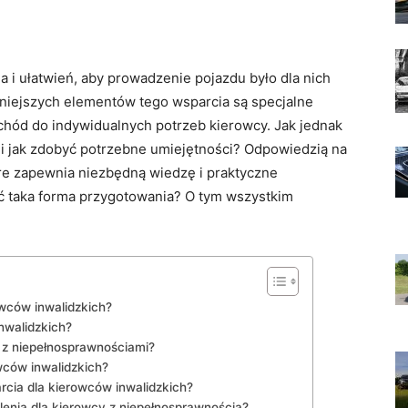
 i ułatwień, aby prowadzenie pojazdu było dla nich⁤
iejszych ​elementów tego wsparcia są specjalne
hód do indywidualnych ‍potrzeb kierowcy. Jak jednak
 i jak zdobyć potrzebne ⁤umiejętności? Odpowiedzią na
które zapewnia niezbędną ​wiedzę i praktyczne
ć taka forma​ przygotowania?⁣ O tym wszystkim
owców inwalidzkich?
nwalidzkich?
 z niepełnosprawnościami?
owców inwalidzkich?
arcia dla kierowców inwalidzkich?
lenia dla kierowcy z niepełnosprawnością?