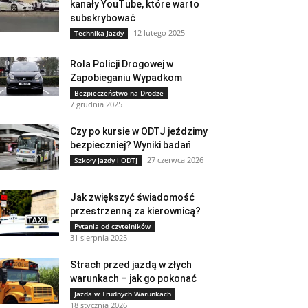
kanały YouTube, które warto
subskrybować
12 lutego 2025
Technika Jazdy
Rola Policji Drogowej w
Zapobieganiu Wypadkom
Bezpieczeństwo na Drodze
7 grudnia 2025
Czy po kursie w ODTJ jeździmy
bezpieczniej? Wyniki badań
27 czerwca 2026
Szkoły Jazdy i ODTJ
Jak zwiększyć świadomość
przestrzenną za kierownicą?
Pytania od czytelników
31 sierpnia 2025
Strach przed jazdą w złych
warunkach – jak go pokonać
Jazda w Trudnych Warunkach
18 stycznia 2026