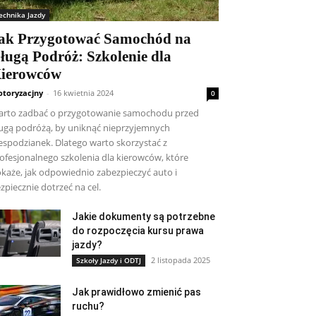
echnika Jazdy
ak Przygotować Samochód na
ługą Podróż: Szkolenie dla
ierowców
toryzacjny
-
16 kwietnia 2024
0
rto zadbać o przygotowanie samochodu przed
ugą podróżą, by uniknąć nieprzyjemnych
espodzianek. Dlatego warto skorzystać z
ofesjonalnego szkolenia dla kierowców, które
każe, jak odpowiednio zabezpieczyć auto i
zpiecznie dotrzeć na cel.
Jakie dokumenty są potrzebne
do rozpoczęcia kursu prawa
jazdy?
2 listopada 2025
Szkoły Jazdy i ODTJ
Jak prawidłowo zmienić pas
ruchu?