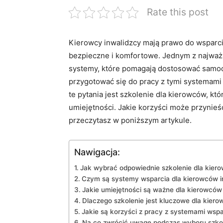
Rate this post
Kierowcy inwalidzcy ⁤mają prawo do wsparcia
bezpieczne i komfortowe. Jednym z najważn
systemy, które ⁤pomagają dostosować samoc
przygotować‍ się do pracy z tymi systemami
te ‍pytania ‌jest szkolenie ⁤dla kierowców, 
‌umiejętności. Jakie korzyści może przynieś
przeczytasz w​ poniższym artykule.
Nawigacja:
Jak wybrać ‌odpowiednie szkolenie ​dla kier
Czym są systemy⁢ wsparcia dla kierowców i
Jakie umiejętności są ważne dla kierowców
Dlaczego szkolenie jest kluczowe‌ dla kier
Jakie są korzyści z ​pracy z systemami wsp
Na ​co zwrócić uwagę podczas ⁤wyboru szko