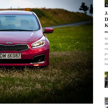
T
J
D
K
mo
Wa
dł
ni
pr
po
be