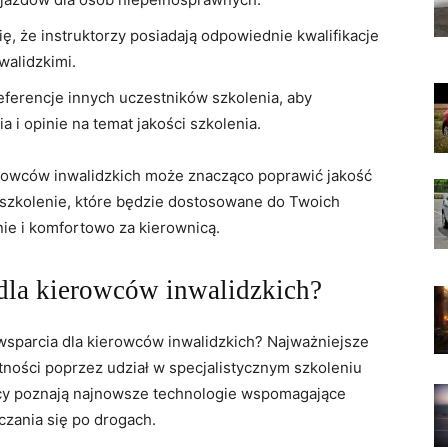
ę, że instruktorzy posiadają odpowiednie kwalifikacje
walidzkimi.
referencje innych uczestników ⁤szkolenia, ⁣aby
a i ⁢opinie na temat jakości szkolenia.
erowców inwalidzkich może znacząco poprawić jakość
z szkolenie, które będzie dostosowane do Twoich
wnie i komfortowo za kierownicą.
 dla kierowców inwalidzkich?
wsparcia dla kierowców inwalidzkich?‌ Najważniejsze
tności poprzez udział w‍ specjalistycznym szkoleniu‍
cy ‍poznają najnowsze technologie ⁤wspomagające​
zania się po drogach.