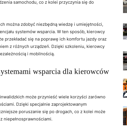
enia samochodu, co z kolei przyczynia się‌ do
ich można zdobyć niezbędną wiedzę i umiejętności,
encjału‌ systemów wsparcia. W ten sposób,⁢ kierowcy
oże przekładać się na poprawę ich komfortu jazdy ​oraz
em z różnych urządzeń.‍ Dzięki ‌szkoleniu, ⁤kierowcy
ezależnością i mobilnością.
z systemami wsparcia dla kierowców
⁤inwalidzkich może przynieść wiele korzyści zarówno
ściami. Dzięki‍ specjalnie‍ zaprojektowanym
niejsze poruszanie ‍się po‌ drogach, co z kolei ⁢może⁤
⁢ z niepełnosprawnościami.