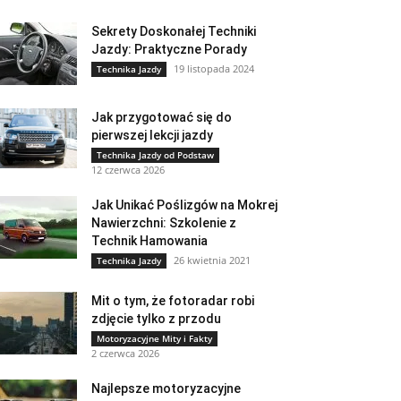
Sekrety Doskonałej Techniki
Jazdy: Praktyczne Porady
19 listopada 2024
Technika Jazdy
Jak przygotować się do
pierwszej lekcji jazdy
Technika Jazdy od Podstaw
12 czerwca 2026
Jak Unikać Poślizgów na Mokrej
Nawierzchni: Szkolenie z
Technik Hamowania
26 kwietnia 2021
Technika Jazdy
Mit o tym, że fotoradar robi
zdjęcie tylko z przodu
Motoryzacyjne Mity i Fakty
2 czerwca 2026
Najlepsze motoryzacyjne