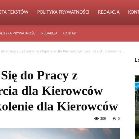
ISTA TEKSTÓW
POLITYKA PRYWATNOŚCI
REDAKCJA
KON
LITYKA PRYWATNOŚCI
REDAKCJA
KONTAKT
 do Pracy z Systemami Wsparcia dla Kierowców Inwalidzkich: Szkolenie...
L
Się do Pracy z
cia dla Kierowców
kolenie dla Kierowców
309
0