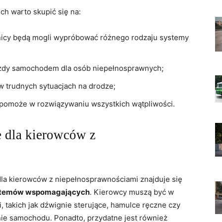
h warto skupić się‍ na:
nicy będą⁢ mogli wypróbować różnego rodzaju systemy
azdy samochodem dla osób niepełnosprawnych;
⁤ trudnych sytuacjach na drodze;
y pomoże w rozwiązywaniu⁣ wszystkich wątpliwości.
e dla kierowców z
la kierowców z⁣ niepełnosprawnościami znajduje się
ystemów⁢ wspomagających
. Kierowcy muszą być w
 takich jak dźwignie⁣ sterujące, hamulce ⁣ręczne czy
enie samochodu. Ponadto, przydatne jest również