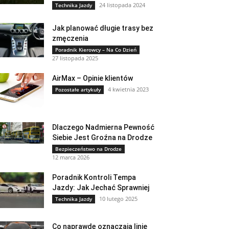
24 listopada 2024
Technika Jazdy
Jak planować długie trasy bez
zmęczenia
Poradnik Kierowcy – Na Co Dzień
27 listopada 2025
AirMax – Opinie klientów
4 kwietnia 2023
Pozostałe artykuły
Dlaczego Nadmierna Pewność
Siebie Jest Groźna na Drodze
Bezpieczeństwo na Drodze
12 marca 2026
Poradnik Kontroli Tempa
Jazdy: Jak Jechać Sprawniej
10 lutego 2025
Technika Jazdy
Co naprawdę oznaczają linie