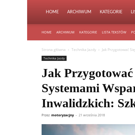
HOME
ARCHIWUM
KATEGORIE
L
HOME
ARCHIWUM
KATEGORIE
LISTA TEKSTÓW
PO
Strona główna
Technika Jazdy
Jak Przygotować Się
Technika Jazdy
Jak Przygotować 
Systemami Wspar
Inwalidzkich: Sz
Przez
motoryzacjny
-
21 września 2018