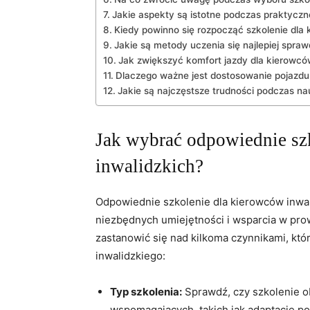
Jakie aspekty ⁤są istotne podczas ⁣praktyczn
Kiedy powinno się ⁤rozpocząć szkolenie dla 
Jakie są metody ⁤uczenia się najlepiej spra
Jak zwiększyć komfort jazdy ​dla kierowcó
Dlaczego ważne jest dostosowanie‍ pojazdu 
Jakie⁤ są najczęstsze trudności podczas n
Jak wybrać ‌odpowiednie sz
inwalidzkich?
Odpowiednie ​szkolenie dla kierowców inwal
niezbędnych umiejętności i wsparcia ‍w pro
zastanowić się nad kilkoma ‍czynnikami,⁣ kt
inwalidzkiego:
Typ szkolenia:
Sprawdź, ⁤czy szkolenie 
wspomagających, takich jak adaptacje p