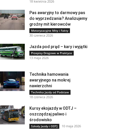
18 kwietnia 2026
Pas awaryjny to darmowy pas
do wyprzedzania? Analizujemy
groźny mit kierowców
Motoryzacyjne Mity i Fakty
30 czerwca 2026
Jazda pod prąd – kary i wyjątki
Przepisy Drogowe w Praktyce
13 maja 2026
Technika hamowania
awaryjnego na mokrej
nawierzchni
Technika Jazdy od Podstaw
18 czerwca 2026
Kursy ekojazdy w ODTJ –
oszczędzaj paliwo i
środowisko
10 maja 2026
Szkoły Jazdy i ODTJ