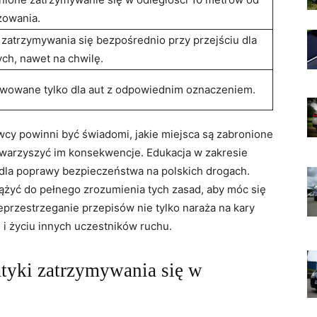
żowania.
 zatrzymywania się bezpośrednio ⁣przy przejściu dla
ch, ⁤nawet⁢ na ⁤chwilę.
wowane tylko dla aut z odpowiednim oznaczeniem.
wcy powinni być ⁤świadomi, jakie miejsca są zabronione
owarzyszyć im konsekwencje. Edukacja w⁢ zakresie
dla poprawy bezpieczeństwa na polskich drogach.
yć do pełnego zrozumienia tych ⁤zasad,‍ aby móc się
przestrzeganie przepisów​ nie tylko naraża na kary
i życiu innych⁤ uczestników ruchu.
yki zatrzymywania się​ w