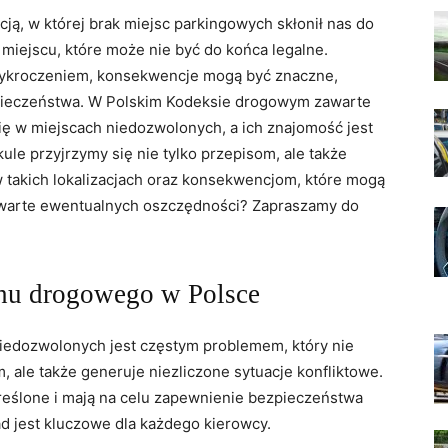
acją, w której ‍brak miejsc parkingowych skłonił nas do
miejscu, które może nie‍ być do końca legalne.
 wykroczeniem, ⁤konsekwencje mogą być znaczne,
ezpieczeństwa. W Polskim Kodeksie drogowym zawarte
ę w miejscach niedozwolonych,‌ a ich znajomość jest ​
kule przyjrzymy się nie tylko przepisom, ale także
takich lokalizacjach ⁤oraz konsekwencjom, które mogą‍
t warte ewentualnych oszczędności?⁣ Zapraszamy do
u drogowego ⁤w ‌Polsce
iedozwolonych jest częstym ‍problemem, który nie‍
‌ale⁣ także generuje niezliczone sytuacje‍ konfliktowe.
reślone i mają na​ celu zapewnienie ⁢bezpieczeństwa
d jest kluczowe dla każdego ‍kierowcy.