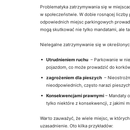
Problematyka zatrzymywania się w miejscac
w⁢ społeczeństwie. W dobie rosnącej liczby 
odpowiednich miejsc parkingowych prowadzi
mogą⁣ skutkować nie tylko mandatami, ale ta
Nielegalne zatrzymywanie się w określonych 
Utrudnieniem ruchu
‍ – Parkowanie⁣ w ni
pojazdom, co⁣ może prowadzić do​ korkó
zagrożeniem dla pieszych
​ – ⁣Nieostro
nieodpowiednich, często​ narazi pieszyc
Konsekwencjami​ prawnymi
– ⁢Mandaty o
tylko niektóre⁢ z konsekwencji, z jakimi m
Warto ⁤zauważyć, że wiele ⁣miejsc, w któryc
uzasadnienie. ‍Oto kilka przykładów: