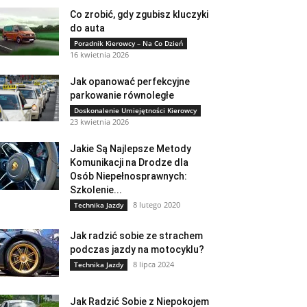
Co zrobić, gdy zgubisz kluczyki
do auta
Poradnik Kierowcy – Na Co Dzień
16 kwietnia 2026
Jak opanować perfekcyjne
parkowanie równoległe
Doskonalenie Umiejętności Kierowcy
23 kwietnia 2026
Jakie Są Najlepsze Metody
Komunikacji na Drodze dla
Osób Niepełnosprawnych:
Szkolenie...
8 lutego 2020
Technika Jazdy
Jak radzić sobie ze strachem
podczas jazdy na motocyklu?
8 lipca 2024
Technika Jazdy
Jak Radzić Sobie z Niepokojem