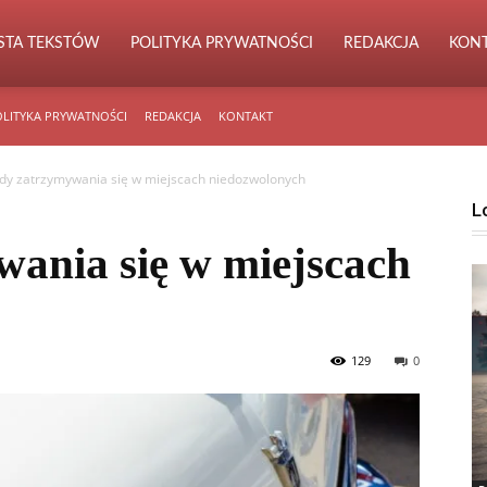
ISTA TEKSTÓW
POLITYKA PRYWATNOŚCI
REDAKCJA
KON
LITYKA PRYWATNOŚCI
REDAKCJA
KONTAKT
dy zatrzymywania się w miejscach niedozwolonych
L
ania się w miejscach
129
0