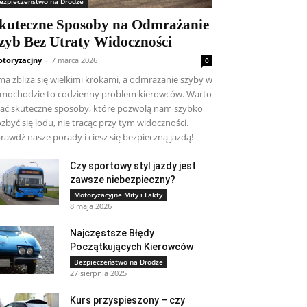
ezpieczeństwo na Drodze
kuteczne Sposoby na Odmrażanie
zyb Bez Utraty Widoczności
toryzacjny
-
7 marca 2026
0
ma zbliża się wielkimi krokami, a odmrażanie szyby w
mochodzie to codzienny problem kierowców. Warto
ać skuteczne sposoby, które pozwolą nam szybko
zbyć się lodu, nie tracąc przy tym widoczności.
rawdź nasze porady i ciesz się bezpieczną jazdą!
Czy sportowy styl jazdy jest
zawsze niebezpieczny?
Motoryzacyjne Mity i Fakty
8 maja 2026
Najczęstsze Błędy
Początkujących Kierowców
Bezpieczeństwo na Drodze
27 sierpnia 2025
Kurs przyspieszony – czy