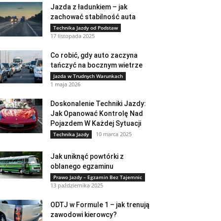
Jazda z ładunkiem – jak
zachować stabilność auta
Technika Jazdy od Podstaw
17 listopada 2025
Co robić, gdy auto zaczyna
tańczyć na bocznym wietrze
Jazda w Trudnych Warunkach
1 maja 2026
Doskonalenie Techniki Jazdy:
Jak Opanować Kontrolę Nad
Pojazdem W Każdej Sytuacji
10 marca 2025
Technika Jazdy
Jak uniknąć powtórki z
oblanego egzaminu
Prawo Jazdy – Egzamin Bez Tajemnic
13 października 2025
ODTJ w Formule 1 – jak trenują
zawodowi kierowcy?