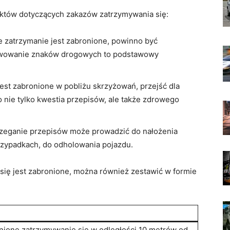
unktów‌ dotyczących zakazów zatrzymywania się:
е zatrzymanie ⁤jest zabronione,⁢ powinno być⁢
wowanie znaków drogowych to podstawowy⁤
est zabronione w pobliżu skrzyżowań, przejść‍ dla
 nie tylko⁤ kwestia przepisów, ale także zdrowego
zeganie przepisów może prowadzić do nałożenia
rzypadkach, do odholowania pojazdu.
 się⁢ jest zabronione, można również zestawić⁣ w formie
nione zatrzymywanie‌ się w odległości 10 metrów od