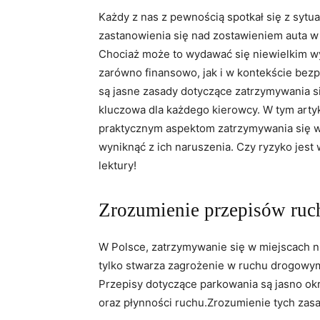
Każdy z ⁣nas z pewnością‍ spotkał się z sytu
zastanowienia ⁢się nad zostawieniem auta w 
‌Chociaż ⁤może to wydawać ⁢się niewielkim‌
zarówno finansowo, jak ‌i⁣ w kontekście b
są jasne zasady dotyczące zatrzymywania si
kluczowa⁢ dla każdego kierowcy. W tym​ arty
praktycznym aspektom⁤ zatrzymywania się w 
wyniknąć z ich naruszenia. Czy ryzyko jes
lektury!
Zrozumienie przepisów ruch
W Polsce, zatrzymywanie ‍się w miejscach n
tylko stwarza zagrożenie w ⁢ruchu drogowym, 
Przepisy dotyczące ⁣parkowania są jasno ok
oraz płynności‍ ruchu.Zrozumienie tych zasa