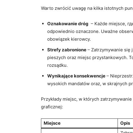
Warto zwrócić uwagę⁤ na⁣ kilka istotnych p
Oznakowanie dróg
⁤ – Każde miejsce, гд
odpowiednio oznaczone. Uważne obser
obowiązek kierowcy.
Strefy zabronione
– Zatrzymywanie się j
pieszych oraz⁤ miejsc przystankowych. To
rozsądku.
Wynikające konsekwencje
– Nieprzestr
wysokich‌ mandatów oraz, w‌ skrajnych p
Przykłady miejsc,‌ w których⁣ zatrzymywanie
graficznej:
Miejsce
Opis
Zabro