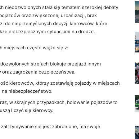
h niedozwolonych stała się tematem szerokiej ⁢debaty
pojazdów oraz zwiększonej ‍urbanizacji, brak
 do⁢ nieprzemyślanych decyzji kierowców, które
kże ‌niebezpiecznymi sytuacjami ‌na drodze.
miejscach często ‌wiąże⁤ się z:
edozwolonych strefach blokuje​ przejazd‍ innym
w oraz zagrożenia bezpieczeństwa.
żność kierowców, którzy zostawiają pojazdy w miejscach
h na niebezpieczeństwo.
raz, w skrajnych‍ przypadkach, holowanie pojazdów to
uszą liczyć się‍ kierowcy.
h ⁣zatrzymywanie się jest zabronione, ma swoje