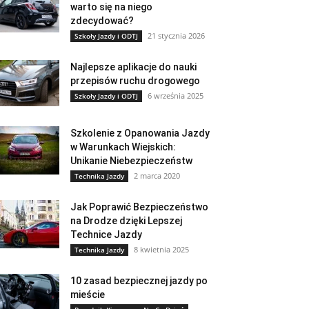
warto się na niego
zdecydować?
21 stycznia 2026
Szkoły Jazdy i ODTJ
Najlepsze aplikacje do nauki
przepisów ruchu drogowego
6 września 2025
Szkoły Jazdy i ODTJ
Szkolenie z Opanowania Jazdy
w Warunkach Wiejskich:
Unikanie Niebezpieczeństw
2 marca 2020
Technika Jazdy
Jak Poprawić Bezpieczeństwo
na Drodze dzięki Lepszej
Technice Jazdy
8 kwietnia 2025
Technika Jazdy
10 zasad bezpiecznej jazdy po
mieście