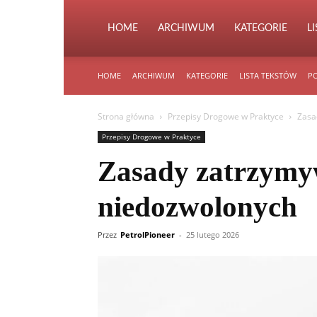
HOME
ARCHIWUM
KATEGORIE
L
HOME
ARCHIWUM
KATEGORIE
LISTA TEKSTÓW
PO
Strona główna
Przepisy Drogowe w Praktyce
Zasa
Przepisy Drogowe w Praktyce
Zasady zatrzymyw
niedozwolonych
Przez
PetrolPioneer
-
25 lutego 2026