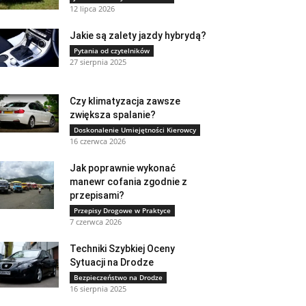
12 lipca 2026
Jakie są zalety jazdy hybrydą?
Pytania od czytelników
27 sierpnia 2025
Czy klimatyzacja zawsze
zwiększa spalanie?
Doskonalenie Umiejętności Kierowcy
16 czerwca 2026
Jak poprawnie wykonać
manewr cofania zgodnie z
przepisami?
Przepisy Drogowe w Praktyce
7 czerwca 2026
Techniki Szybkiej Oceny
Sytuacji na Drodze
Bezpieczeństwo na Drodze
16 sierpnia 2025