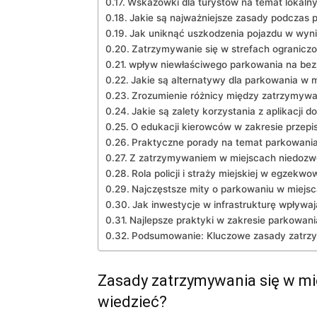
Wskazówki‌ dla turystów na temat lokaln
Jakie są najważniejsze ⁢zasady podczas 
Jak uniknąć uszkodzenia pojazdu​ w wyn
Zatrzymywanie się w strefach ogranicz
wpływ niewłaściwego parkowania na be
Jakie‍ są alternatywy dla parkowania w
Zrozumienie różnicy‍ między ⁤zatrzymy
Jakie są zalety korzystania z aplikacji 
O edukacji kierowców w ‌zakresie ​prze
Praktyczne porady na temat parkowania
Z zatrzymywaniem w ​miejscach niedozwo
Rola​ policji i straży miejskiej ⁢w egzek
Najczęstsze‍ mity o parkowaniu w miejs
Jak inwestycje w infrastrukturę wpływaj
Najlepsze praktyki w zakresie parkowan
Podsumowanie: Kluczowe zasady zatrzy
Zasady zatrzymywania się ​w m
wiedzieć?