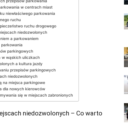
ych przepisów ​parkowania
parkowania‍ w centrach miast
iku niewłaściwego parkowania
onego ruchu
zpieczeństwo ruchu drogowego
 miejscach niedozwolonych
waniem a parkowaniem
do parkowania
pisów parkingowych
 w wąskich uliczkach
lonych a kultura jazdy
wowaniu przepisów⁣ parkingowych
cach niedozwolonych
ą ⁤na ‌miejsca parkingowe
ia dla nowych kierowców
mywania się w miejscach zabronionych
iejscach niedozwolonych – Co warto