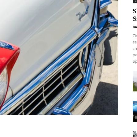
B
S
S
mo
Zi
sa
zn
po
Sp