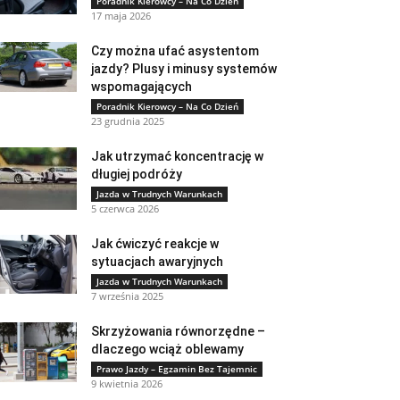
Poradnik Kierowcy – Na Co Dzień
17 maja 2026
Czy można ufać asystentom
jazdy? Plusy i minusy systemów
wspomagających
Poradnik Kierowcy – Na Co Dzień
23 grudnia 2025
Jak utrzymać koncentrację w
długiej podróży
Jazda w Trudnych Warunkach
5 czerwca 2026
Jak ćwiczyć reakcje w
sytuacjach awaryjnych
Jazda w Trudnych Warunkach
7 września 2025
Skrzyżowania równorzędne –
dlaczego wciąż oblewamy
Prawo Jazdy – Egzamin Bez Tajemnic
9 kwietnia 2026