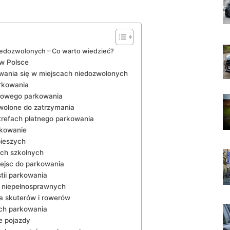
niedozwolonych – Co warto wiedzieć?
w ‌Polsce
ania się​ w miejscach niedozwolonych
rkowania
łowego ⁢parkowania
zwolone⁢ do zatrzymania
trefach płatnego parkowania
rkowanie
pieszych
ach szkolnych
ejsc do parkowania
tii parkowania
b niepełnosprawnych
a skuterów i rowerów
ych parkowania
e pojazdy