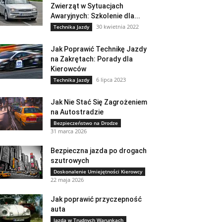
Zwierząt w Sytuacjach
Awaryjnych: Szkolenie dla...
30 kwietnia 2022
Technika Jazdy
Jak Poprawić Technikę Jazdy
na Zakrętach: Porady dla
Kierowców
6 lipca 2023
Technika Jazdy
Jak Nie Stać Się Zagrożeniem
na Autostradzie
Bezpieczeństwo na Drodze
31 marca 2026
Bezpieczna jazda po drogach
szutrowych
Doskonalenie Umiejętności Kierowcy
22 maja 2026
Jak poprawić przyczepność
auta
Jazda w Trudnych Warunkach