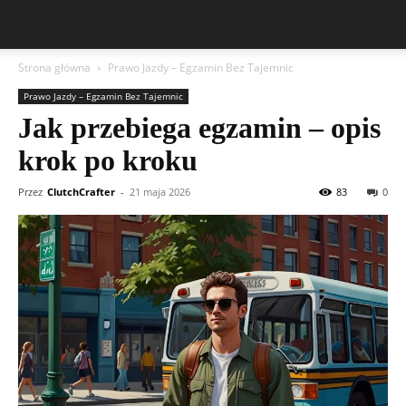
Strona główna
Prawo Jazdy – Egzamin Bez Tajemnic
Prawo Jazdy – Egzamin Bez Tajemnic
Jak przebiega egzamin – opis
krok po kroku
Przez
ClutchCrafter
-
21 maja 2026
83
0