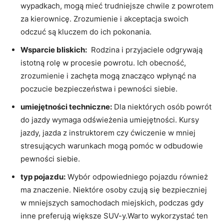
⁤wypadkach,‌ mogą mieć ⁢trudniejsze chwile z powrotem
za⁤ kierownicę. Zrozumienie⁢ i akceptacja swoich
odczuć są kluczem do ⁣ich pokonania.
Wsparcie⁢ bliskich:
⁣ Rodzina i ⁣przyjaciele ‍odgrywają
istotną rolę​ w procesie powrotu. Ich⁣ obecność,
zrozumienie i zachęta mogą znacząco wpłynąć na
poczucie bezpieczeństwa i pewności siebie.
umiejętności techniczne:
Dla niektórych osób⁤ powrót
do jazdy wymaga odświeżenia umiejętności. Kursy
jazdy, jazda ⁣z‌ instruktorem czy ćwiczenie w mniej
stresujących warunkach mogą pomóc ​w odbudowie
pewności siebie.
typ pojazdu:
Wybór ‍odpowiedniego pojazdu również
ma⁢ znaczenie. Niektóre ⁣osoby czują się bezpieczniej
w⁣ mniejszych samochodach miejskich, podczas ⁤gdy
inne preferują‍ większe SUV-y.Warto wykorzystać ten