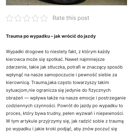
Rate this post
Trauma‌ po wypadku – jak⁣ wrócić do jazdy
Wypadki drogowe to niestety fakt, z którym‍ każdy
kierowca może się spotkać. Nawet najmniejsze
zdarzenie, takie⁢ jak ​stłuczka, potrafi w znaczący​ sposób
wpłynąć na nasze samopoczucie i ​pewność siebie za
kierownicą. Trauma,jaka często towarzyszy takim
sytuacjom,nie ogranicza ‍się jedynie ⁤do fizycznych
obrażeń‍ — wpływa także na nasze emocje i postrzeganie
codziennych czynności. Powrót⁣ do jazdy po wypadku to
⁣proces, który bywa trudny, pełen wyzwań i niepewności.
W ‍tym artykule⁢ przyjrzymy się, ⁣jak radzić sobie z traumą
po wypadku i jakie​ kroki ‌podjąć, aby znów ⁢poczuć się