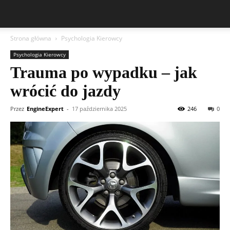
Strona główna
Psychologia Kierowcy
Psychologia Kierowcy
Trauma po wypadku – jak
wrócić do jazdy
Przez
EngineExpert
-
17 października 2025
246
0