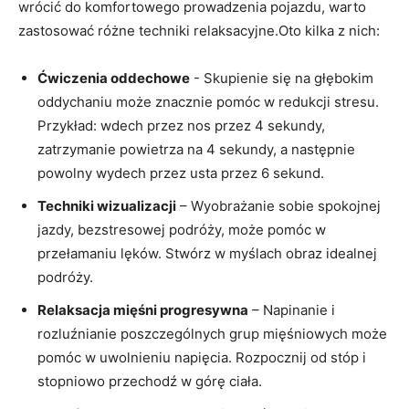
wrócić do komfortowego prowadzenia ⁢pojazdu, warto
zastosować różne techniki relaksacyjne.Oto kilka z nich:
Ćwiczenia ​oddechowe
-‌ Skupienie się na głębokim
oddychaniu może znacznie ‌pomóc w redukcji stresu.
Przykład: wdech przez ‍nos przez 4‌ sekundy,
zatrzymanie ⁤powietrza na 4‍ sekundy, a​ następnie
powolny⁤ wydech przez ⁣usta przez​ 6 sekund.
Techniki wizualizacji
– Wyobrażanie ‌sobie ⁢spokojnej
jazdy,⁣ bezstresowej podróży, może pomóc w
⁣przełamaniu lęków.​ Stwórz w myślach obraz idealnej
podróży.
Relaksacja mięśni progresywna
– Napinanie i
rozluźnianie poszczególnych grup mięśniowych może
pomóc⁣ w uwolnieniu napięcia. Rozpocznij od stóp i
stopniowo przechodź w⁢ górę ciała.