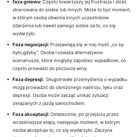
faza gniewu:
Często towarzyszy jej frustracja i złość
skierowana⁣ do siebie lub innych.​ Może​ to być moment,
w którym osoba obwinia innych uczestników
zdarzenia lub nawet samego siebie za to, co się
wydarzyło.
Faza negocjacji:
Przejawiają się w⁤ niej myśli „co by
było,gdyby”. Osoba rozważa ​alternatywne
scenariusze,‍ które mogłyby zapobiec ⁢wypadkowi, co
często prowadzi do poczucia winy.
Faza depresji:
‌ Długotrwałe przemyślenia o‌ wypadku‌
mogą prowadzić do obniżonego nastroju, ​lęku ‌oraz
depresji. Osoba może zacząć‍ unikać sytuacji
związanych z jazdą samochodem.
Faza akceptacji:
Ostatecznie, po przejściu przez
wcześniejsze etapy, następuje ⁢moment, w którym
osoba ‍akceptuje to, co się wydarzyło. Zaczyna