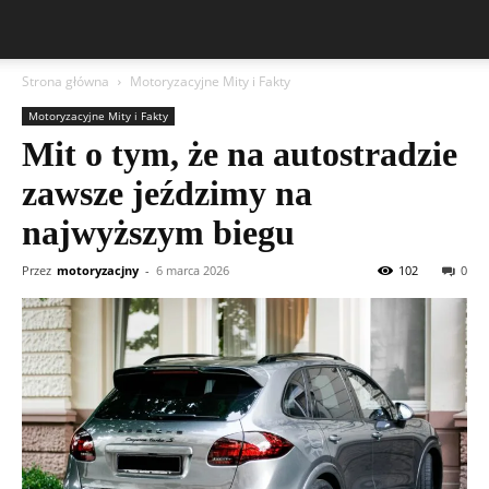
Strona główna
Motoryzacyjne Mity i Fakty
Motoryzacyjne Mity i Fakty
Mit o tym, że na autostradzie
zawsze jeździmy na
najwyższym biegu
Przez
motoryzacjny
-
6 marca 2026
102
0