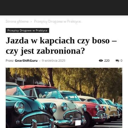
Strona główna
Przepisy Drogowe w Praktyce
Przepisy Drogowe w Praktyce
Jazda w kapciach czy boso –
czy jest zabroniona?
Przez
GearShiftGuru
-
9 września 2025
220
0