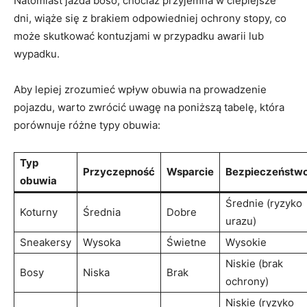
Natomiast jazda boso, chociaż przyjemna w cieplejsze
dni, wiąże się z brakiem odpowiedniej ochrony stopy, co
może skutkować kontuzjami w przypadku awarii lub
wypadku.
Aby lepiej zrozumieć wpływ obuwia na prowadzenie
pojazdu, warto zwrócić uwagę na poniższą tabelę, która
porównuje różne typy obuwia:
Typ
Przyczepność
Wsparcie
Bezpieczeństw
obuwia
Średnie (ryzyko
Koturny
Średnia
Dobre
urazu)
Sneakersy
Wysoka
Świetne
Wysokie
Niskie (brak
Bosy
Niska
Brak
ochrony)
Niskie (ryzyko