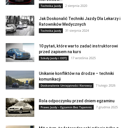
2 sierpnia 2020
Technika Jazdy
Jak Doskonalić Techniki Jazdy Dla Lekarzy i
Ratowników Medycznych
31 sierpnia 2024
Technika Jazdy
10 pytań, które warto zadać instruktorowi
przed zapisem na kurs
17 września 2025
Szkoły Jazdy i ODTJ
Unikanie konfliktów na drodze – techniki
komunikacji
7 lutego 2026
Doskonalenie Umiejętności Kierowcy
Rola odpoczynku przed dniem egzaminu
7 grudnia 2025
Prawo Jazdy – Egzamin Bez Tajemnic