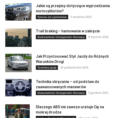
Jakie są przepisy dotyczące wyprzedzania
motocyklistów?
3 września 2025
Pytania od czytelników
Trail braking – hamowanie w zakręcie
8 stycznia 2026
Doskonalenie Umiejętności Kierowcy
Jak Przystosować Styl Jazdy do Różnych
Warunków Drogi
29 października 2024
Technika Jazdy
Technika skręcania – od podstaw do
zaawansowanych manewrów
5 grudnia 2025
Doskonalenie Umiejętności Kierowcy
Dlaczego ABS nie zawsze uratuje Cię na
mokrej drodze
18 lutego 2026
Jazda w Trudnych Warunkach