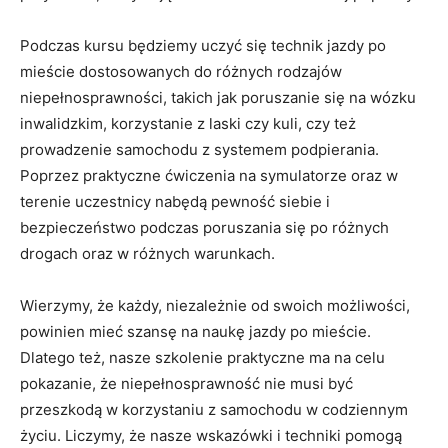
Podczas kursu będziemy uczyć się technik jazdy⁢ po
mieście⁣ dostosowanych‍ do różnych rodzajów
⁤niepełnosprawności, takich ⁤jak‌ poruszanie się ⁢na wózku
inwalidzkim, korzystanie⁤ z laski czy kuli,⁢ czy też
⁢prowadzenie ‍samochodu⁤ z systemem podpierania.⁣
Poprzez praktyczne ćwiczenia na symulatorze⁣ oraz w
terenie uczestnicy nabędą pewność siebie i
bezpieczeństwo ⁤podczas poruszania się po⁣ różnych
drogach oraz w różnych warunkach.
Wierzymy, że każdy, niezależnie ⁣od swoich⁣ możliwości,
powinien mieć szansę na naukę jazdy⁤ po mieście.
Dlatego⁣ też, nasze szkolenie praktyczne ma na celu
pokazanie, ⁣że niepełnosprawność nie musi‍ być
przeszkodą w korzystaniu z samochodu w‍ codziennym
życiu.⁤ Liczymy, ⁣że⁣ nasze wskazówki i techniki‌ pomogą