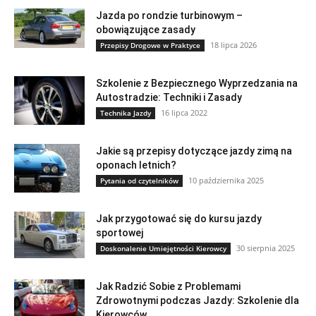
Jazda po rondzie turbinowym –
obowiązujące zasady
18 lipca 2026
Przepisy Drogowe w Praktyce
Szkolenie z Bezpiecznego Wyprzedzania na
Autostradzie: Techniki i Zasady
16 lipca 2022
Technika Jazdy
Jakie są przepisy dotyczące jazdy zimą na
oponach letnich?
10 października 2025
Pytania od czytelników
Jak przygotować się do kursu jazdy
sportowej
30 sierpnia 2025
Doskonalenie Umiejętności Kierowcy
Jak Radzić Sobie z Problemami
Zdrowotnymi podczas Jazdy: Szkolenie dla
Kierowców...