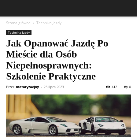
Strona główna
Technika Jazdy
Technika Jazdy
Jak Opanować Jazdę Po
Mieście dla Osób
Niepełnosprawnych:
Szkolenie Praktyczne
Przez
motoryzacjny
-
23 lipca 2023
412
0