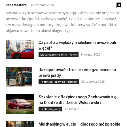
RoadMasterX
-
16 czerwca 2026
0
Awaria skrzyni biegów w trasie to sytuacja, której nikt nie pragnie. W
pierwszej kolejności, zachowaj spokój i zjedź na pobocze. Sprawdź,
czy masz dostęp do pomocy drogowej lub serwisu. Zrób notatki o
objawach awarii – to ułatwi diagnostykę.
Czy auto z większym silnikiem zawsze pali
więcej?
9 lutego 2026
Motoryzacyjne Mity i Fakty
Jak opanować stres przed egzaminem na
prawo jazdy
28 czerwca 2026
Technika Jazdy od Podstaw
Szkolenie z Bezpiecznego Zachowania się
na Drodze dla Dzieci: Wskazówki i...
15 maja 2017
Technika Jazdy
Multitasking w aucie – dlaczego mózg sobie