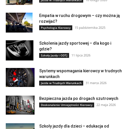
Empatia w ruchu drogowym – czy można ją
rozwijać?
15 października 2025
Psychologia Kierowcy
Szkolenia jazdy sportowej – dla kogo i
gdzie?
11 lipca 2026
Szkoły Jazdy i ODTJ
Systemy wspomagania kierowcy w trudnych
warunkach
31 marca 2026
Jazda w Trudnych Warunkach
Bezpieczna jazda po drogach szutrowych
22 maja 2026
Doskonalenie Umiejętności Kierowcy
Szkoły jazdy dla dzieci – edukacja od