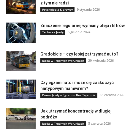
z tym nie radzi
9 stycznia 2026
Psychologia Kierowcy
Znaczenie regularnej wymiany oleju i filtrów
6 grudnia 2024
Technika Jazdy
Gradobicie – czy lepiej zatrzymać auto?
29 kwietnia 2026
Jazda w Trudnych Warunkach
Czy egzaminator może cię zaskoczyć
nietypowym manewrem?
18 czerwca 2026
Prawo Jazdy – Egzamin Bez Tajemnic
Jak utrzymać koncentrację w długiej
podróży
5 czerwca 2026
Jazda w Trudnych Warunkach