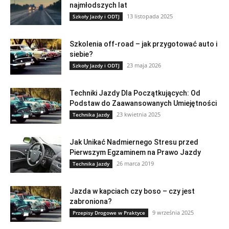
najmłodszych lat
13 listopada 2025
Szkoły Jazdy i ODTJ
Szkolenia off-road – jak przygotować auto i
siebie?
23 maja 2026
Szkoły Jazdy i ODTJ
Techniki Jazdy Dla Początkujących: Od
Podstaw do Zaawansowanych Umiejętności
23 kwietnia 2025
Technika Jazdy
Jak Unikać Nadmiernego Stresu przed
Pierwszym Egzaminem na Prawo Jazdy
26 marca 2019
Technika Jazdy
Jazda w kapciach czy boso – czy jest
zabroniona?
9 września 2025
Przepisy Drogowe w Praktyce