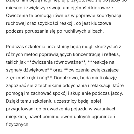
mieście i⁤ zwiększyć swoje umiejętności kierowcze.
Ćwiczenia te pomogą‌ również‍ w poprawie koordynacji
ruchowej ⁢oraz szybkości⁢ reakcji, co ‌jest⁤ kluczowe
podczas​ poruszania ⁤się po ruchliwych ​ulicach.
Podczas szkolenia uczestnicy będą mogli skorzystać z
⁢różnych metod poprawiających koncentrację i refleks,
⁣takich jak **ćwiczenia równoważne**, ⁣**reakcje na
sygnały dźwiękowe** oraz **ćwiczenia zwiększające
zręczność⁢ rąk‍ i nóg**. Dodatkowo, będą mieli⁢ okazję
zapoznać się z technikami oddychania ⁤i relaksacji,‌ które
pomogą im zachować⁤ spokój i ⁣skupienie podczas jazdy.
Dzięki temu szkoleniu⁤ uczestnicy będą‌ lepiej
przygotowani do prowadzenia pojazdu w warunkach
miejskich, nawet pomimo ewentualnych ograniczeń
fizycznych.