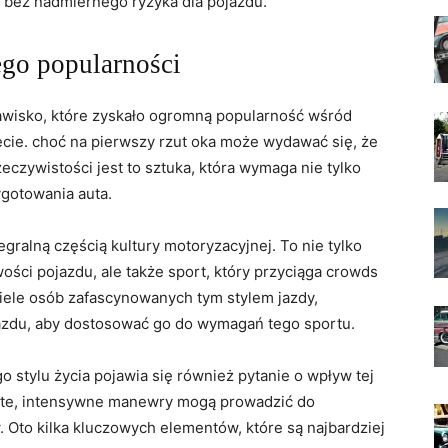
y bez nadmiernego ryzyka dla⁤ pojazdu.
jego popularności
e zjawisko, które zyskało ogromną popularność ⁢wśród
e. ⁣choć ​na pierwszy ‍rzut oka‍ może wydawać się, ‍że
zeczywistości jest to sztuka, która wymaga nie ⁢tylko
ygotowania auta.
tegralną częścią kultury motoryzacyjnej. To nie tylko
ści pojazdu,⁢ ale także sport, który przyciąga crowds
iele osób zafascynowanych⁤ tym stylem jazdy,
jazdu, aby ⁣dostosować go do wymagań tego​ sportu.
go stylu życia pojawia się również pytanie o wpływ tej
ste, intensywne manewry​ mogą prowadzić do​
 Oto kilka kluczowych elementów, które są​ najbardziej