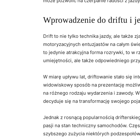
może pozwolić na czerpanie⁣ radości z jazd
Wprowadzenie ‍do⁣ driftu i 
Drift to nie tylko technika⁢ jazdy, ale takż
motoryzacyjnych entuzjastów na całym świeci
to‌ jedynie atrakcyjna forma rozrywki, to w r
umiejętności, ale także odpowiedniego prz
W miarę upływu lat, driftowanie stało⁣ się in
⁤widowiskowy sposób na prezentację możliwo
na różnego rodzaju wydarzenia ​i zawody. W
decyduje się na transformację⁢ swojego⁢ po
Jednak⁤ z rosnącą popularnością drifterskie
pasji na stan techniczny‍ samochodów. Czę
szybszego zużycia⁢ niektórych podzespołów.