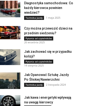
Diagnostyka samochodowa: Co
każdy kierowca powinien
wiedzieć?
1 maja 2025
Technika Jazdy
Czy można przewozić dzieci na
przednim siedzeniu?
Pytania od czytelników
26 września 2025
Jak zachować się w przypadku
kolizji?
Pytania od czytelników
14 sierpnia 2025
Jak Opanować Sztukę Jazdy
Po Śliskiej Nawierzchni
2 listopada 2024
Technika Jazdy
Jak kawa i energetyki wpływają
na uwagę kierowcy