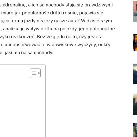
 adrenalinę, a ⁣ich samochody stają się prawdziwymi
miarę jak popularność driftu rośnie, pojawia się
nująca forma jazdy niszczy nasze ‌auta? W ‍dzisiejszym
u, analizując⁤ wpływ driftu na pojazdy, jego potencjalne
zyko uszkodzeń. Bez względu na to, czy‍ jesteś‌
kto lubi obserwować⁣ te⁢ widowiskowe wyczyny, odkryj
ie, jaki ma na samochody.