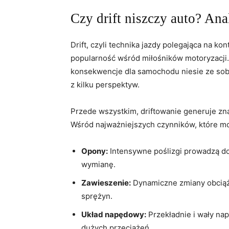
Czy drift niszczy⁣ auto? Ana
Drift, ‌czyli ​technika jazdy polegająca na 
popularność wśród miłośników motoryzacji. 
konsekwencje dla‍ samochodu niesie ze sobą 
z ‍kilku perspektyw.
Przede wszystkim, driftowanie generuje zn
Wśród najważniejszych czynników, które ‍m
Opony:
Intensywne poślizgi prowadzą​ do
wymianę.
Zawieszenie:
Dynamiczne zmiany obciąż
sprężyn.
Układ napędowy:
Przekładnie i wały na
dużych przeciążeń.