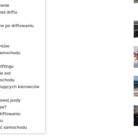
zenie
as driftu
e po⁣ driftowaniu
entów
 samochodu
iftingu
ia aut
mochodu
iftujących kierowców
towej jazdy
sze?
riftowaniu
iu
ość samochodu