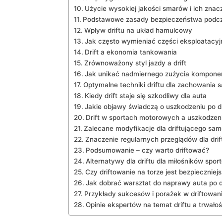
Użycie wysokiej jakości ⁤smarów i ich znac
Podstawowe ​zasady bezpieczeństwa⁣ podcz
Wpływ driftu na układ hamulcowy
Jak⁣ często wymieniać części‍ eksploatacyjn
Drift a ekonomia tankowania
Zrównoważony styl jazdy a⁢ drift
Jak unikać nadmiernego zużycia kompon
Optymalne techniki driftu dla zachowania
Kiedy drift staje się⁢ szkodliwy dla auta
Jakie objawy świadczą⁢ o uszkodzeniu po dr
Drift w sportach motorowych a uszkodzen
Zalecane modyfikacje dla driftującego sa
Znaczenie ‌regularnych przeglądów dla‍ dr
Podsumowanie – czy warto driftować?
Alternatywy​ dla driftu dla miłośników spor
Czy driftowanie na torze⁢ jest ‍bezpieczniej
Jak dobrać ⁤warsztat do naprawy auta po d
Przykłady sukcesów⁢ i porażek w driftowan
Opinie ekspertów na temat driftu a⁤ trwał