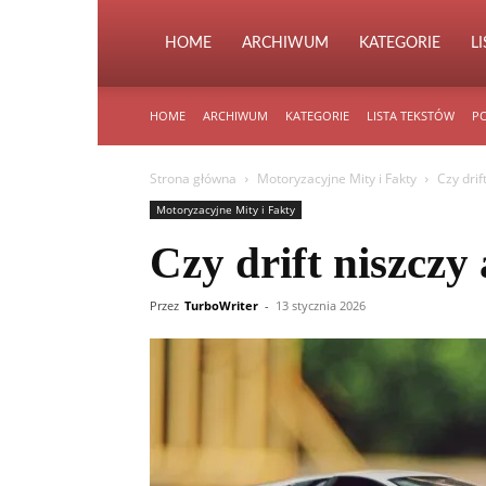
HOME
ARCHIWUM
KATEGORIE
L
HOME
ARCHIWUM
KATEGORIE
LISTA TEKSTÓW
PO
Strona główna
Motoryzacyjne Mity i Fakty
Czy drif
Motoryzacyjne Mity i Fakty
Czy drift niszczy
Przez
TurboWriter
-
13 stycznia 2026