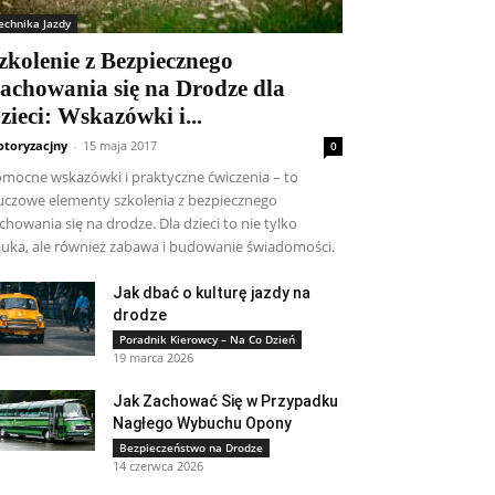
echnika Jazdy
zkolenie z Bezpiecznego
achowania się na Drodze dla
zieci: Wskazówki i...
toryzacjny
-
15 maja 2017
0
mocne wskazówki i praktyczne ćwiczenia – to
uczowe elementy szkolenia z bezpiecznego
chowania się na drodze. Dla dzieci to nie tylko
uka, ale również zabawa i budowanie świadomości.
Jak dbać o kulturę jazdy na
drodze
Poradnik Kierowcy – Na Co Dzień
19 marca 2026
Jak Zachować Się w Przypadku
Nagłego Wybuchu Opony
Bezpieczeństwo na Drodze
14 czerwca 2026