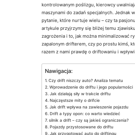
kontrolowanym poślizgu, kierowcy uwalniają
⁤maszynami do zadań specjalnych.​ Jednak w 
pytanie, które nurtuje ⁤wielu – czy ta ⁣pasjo
artykule przyjrzymy ⁤się ⁤bliżej temu⁤ zjawisk
zagrożenia i to, jak można minimalizować ⁤ry
zapalonym drifterem,⁢ czy po prostu‍ kimś, 
razem z nami prawdę o ⁣driftowaniu i wpływ
Nawigacja:
Czy drift niszczy⁣ auto? Analiza tematu
Wprowadzenie ‍do⁣ driftu i jego popularności
Jak działają siły w trakcie driftu
Najczęstsze mity o drifcie
Jak drift wpływa na zawieszenie pojazdu
Drift a typy ⁣opon: co warto‍ wiedzieć
silnik⁣ a drift – czy są jakieś ograniczenia?
Pojazdy przystosowane do ⁢driftu
Jak przygotować auto do driftingu