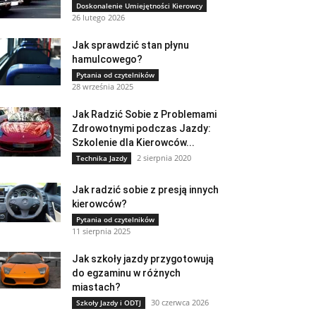
Doskonalenie Umiejętności Kierowcy
26 lutego 2026
Jak sprawdzić stan płynu
hamulcowego?
Pytania od czytelników
28 września 2025
Jak Radzić Sobie z Problemami
Zdrowotnymi podczas Jazdy:
Szkolenie dla Kierowców...
2 sierpnia 2020
Technika Jazdy
Jak radzić sobie z presją innych
kierowców?
Pytania od czytelników
11 sierpnia 2025
Jak szkoły jazdy przygotowują
do egzaminu w różnych
miastach?
30 czerwca 2026
Szkoły Jazdy i ODTJ