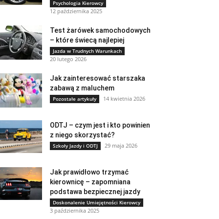
Psychologia Kierowcy
12 października 2025
Test żarówek samochodowych
– które świecą najlepiej
Jazda w Trudnych Warunkach
20 lutego 2026
Jak zainteresować starszaka
zabawą z maluchem
14 kwietnia 2026
Pozostałe artykuły
ODTJ – czym jest i kto powinien
z niego skorzystać?
29 maja 2026
Szkoły Jazdy i ODTJ
Jak prawidłowo trzymać
kierownicę – zapomniana
podstawa bezpiecznej jazdy
Doskonalenie Umiejętności Kierowcy
3 października 2025