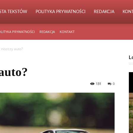
ISTA TEKSTÓW
POLITYKA PRYWATNOŚCI
REDAKCJA
KON
LITYKA PRYWATNOŚCI
REDAKCJA
KONTAKT
t niszczy auto?
L
 auto?
131
0