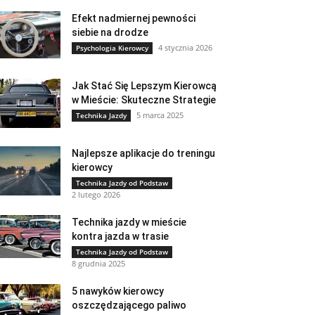
Efekt nadmiernej pewności
siebie na drodze
4 stycznia 2026
Psychologia Kierowcy
Jak Stać Się Lepszym Kierowcą
w Mieście: Skuteczne Strategie
5 marca 2025
Technika Jazdy
Najlepsze aplikacje do treningu
kierowcy
Technika Jazdy od Podstaw
2 lutego 2026
Technika jazdy w mieście
kontra jazda w trasie
Technika Jazdy od Podstaw
8 grudnia 2025
5 nawyków kierowcy
oszczędzającego paliwo