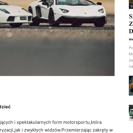
T
S
Z
D
mo
Po
kl
za
na
edzieć
nujących i spektakularnych form motorsportu,która
yzacji,jak i zwykłych widzów.Przemierzając zakręty w