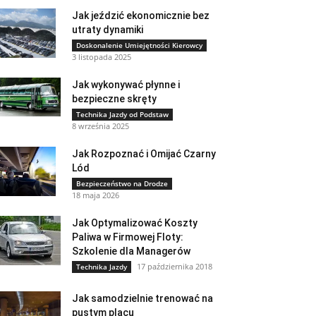
Jak jeździć ekonomicznie bez
utraty dynamiki
Doskonalenie Umiejętności Kierowcy
3 listopada 2025
Jak wykonywać płynne i
bezpieczne skręty
Technika Jazdy od Podstaw
8 września 2025
Jak Rozpoznać i Omijać Czarny
Lód
Bezpieczeństwo na Drodze
18 maja 2026
Jak Optymalizować Koszty
Paliwa w Firmowej Floty:
Szkolenie dla Managerów
17 października 2018
Technika Jazdy
Jak samodzielnie trenować na
pustym placu