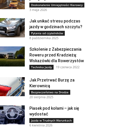
Doskonalenie Umiejętności Kierowcy
3 maja 2026
Jak unikać stresu podczas
jazdy w godzinach szczytu?
Pytania od czytelników
8 października 2025
Szkolenie z Zabezpieczania
Roweru przed Kradzieżą:
Wskazówki dla Rowerzystów
19 czerwca 2022
Technika Jazdy
Jak Przetrwać Burzę za
Kierownicą
Bezpieczeństwo na Drodze
20 sierpnia 2025
Piasek pod kołami – jak się
wydostać
Jazda w Trudnych Warunkach
6 kwietnia 2026