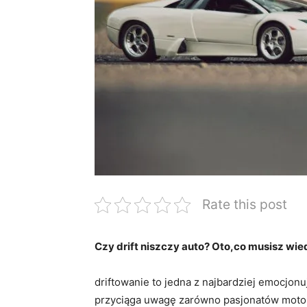
Rate this post
Czy drift⁢ niszczy auto?⁤ Oto,co musisz ‍wi
driftowanie to⁤ jedna z najbardziej⁢ emocjo
⁣przyciąga uwagę zarówno pasjonatów motor