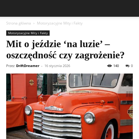
Strona główna
Motoryzacyjne Mity i Fakty
Motoryzacyjne Mity i Fakty
Mit o jeździe ‘na luzie’ –
oszczędność czy zagrożenie?
Przez
DriftDreamer
-
16 stycznia 2026
140
0