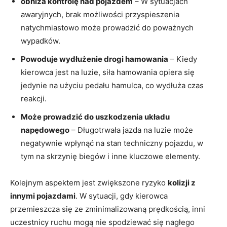
obniża kontrolę nad pojazdem
– W sytuacjach
awaryjnych, brak możliwości przyspieszenia
natychmiastowo może prowadzić do poważnych
wypadków.
Powoduje wydłużenie drogi hamowania
– Kiedy
kierowca jest na luzie, siła hamowania opiera się
jedynie na użyciu pedału hamulca, co wydłuża czas
reakcji.
Może prowadzić do uszkodzenia układu
napędowego
– Długotrwała jazda na luzie może
negatywnie wpłynąć na stan techniczny pojazdu, w
tym na skrzynię biegów i inne kluczowe elementy.
Kolejnym aspektem jest zwiększone ryzyko
kolizji z
innymi pojazdami
. W sytuacji, gdy kierowca
przemieszcza się ze zminimalizowaną prędkością, inni
uczestnicy ruchu mogą nie spodziewać się nagłego