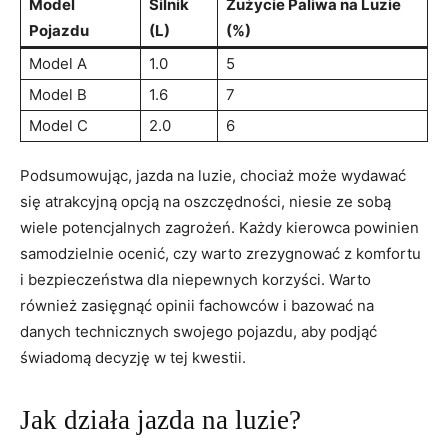
Model
Silnik
Zużycie Paliwa na Luzie
Pojazdu
(L)
(%)
Model A
1.0
5
Model B
1.6
7
Model C
2.0
6
Podsumowując, jazda na luzie, chociaż może wydawać
się atrakcyjną opcją na oszczędności, niesie ze sobą
wiele potencjalnych zagrożeń. Każdy kierowca powinien
samodzielnie ocenić, czy warto zrezygnować z komfortu
i bezpieczeństwa dla niepewnych korzyści. Warto
również zasięgnąć opinii fachowców i bazować na
danych technicznych swojego pojazdu, aby podjąć
świadomą decyzję w tej kwestii.
Jak działa jazda na luzie?