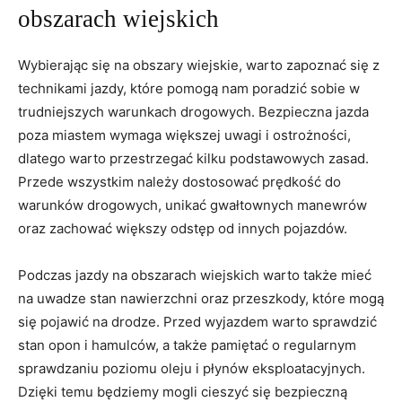
‌obszarach wiejskich
Wybierając się⁢ na obszary⁢ wiejskie, warto zapoznać się⁢ z
technikami jazdy, które​ pomogą‍ nam‌ poradzić sobie w
‍trudniejszych warunkach⁣ drogowych. ⁤Bezpieczna ⁢jazda
poza⁢ miastem ‌wymaga większej uwagi i ostrożności,
dlatego warto przestrzegać​ kilku podstawowych zasad.
⁤Przede wszystkim należy dostosować prędkość do
⁤warunków⁣ drogowych, unikać gwałtownych manewrów
⁤oraz zachować ⁣większy ​odstęp od innych pojazdów.
Podczas jazdy na obszarach⁢ wiejskich warto⁢ także mieć‌
na uwadze stan ‍nawierzchni⁣ oraz przeszkody, ⁢które mogą
się pojawić na drodze.‍ Przed wyjazdem warto ‌sprawdzić
stan opon⁢ i hamulców, a także pamiętać o regularnym
‌sprawdzaniu poziomu oleju i płynów eksploatacyjnych.⁢
Dzięki temu będziemy mogli​ cieszyć ‌się ⁣bezpieczną‍