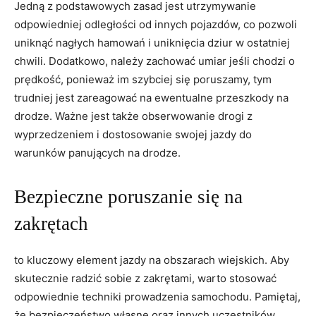
Jedną z podstawowych zasad jest utrzymywanie
odpowiedniej odległości ⁢od ⁢innych pojazdów, co pozwoli
uniknąć nagłych ⁢hamowań i uniknięcia ⁢dziur⁤ w ostatniej
chwili. ‌Dodatkowo, należy zachować umiar‍ jeśli chodzi ​o
prędkość, ponieważ ​im ‍szybciej ‍się poruszamy, tym
trudniej jest ‍zareagować na ewentualne ⁢przeszkody na
drodze. Ważne⁣ jest także obserwowanie drogi z
wyprzedzeniem i dostosowanie swojej jazdy do
warunków ⁣panujących na drodze.
Bezpieczne poruszanie ⁤się na
zakrętach
to kluczowy element jazdy⁣ na obszarach ‍wiejskich. Aby
‌skutecznie radzić sobie z zakrętami,⁣ warto stosować
odpowiednie techniki prowadzenia samochodu. Pamiętaj,
że ⁣bezpieczeństwo własne oraz innych uczestników