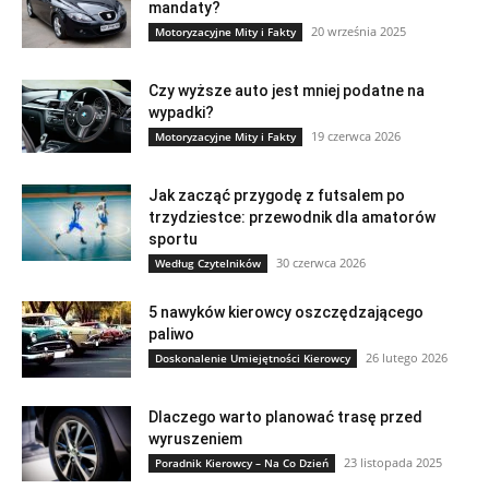
mandaty?
20 września 2025
Motoryzacyjne Mity i Fakty
Czy wyższe auto jest mniej podatne na
wypadki?
19 czerwca 2026
Motoryzacyjne Mity i Fakty
Jak zacząć przygodę z futsalem po
trzydziestce: przewodnik dla amatorów
sportu
30 czerwca 2026
Według Czytelników
5 nawyków kierowcy oszczędzającego
paliwo
26 lutego 2026
Doskonalenie Umiejętności Kierowcy
Dlaczego warto planować trasę przed
wyruszeniem
23 listopada 2025
Poradnik Kierowcy – Na Co Dzień