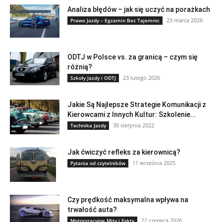
Analiza błędów – jak się uczyć na porażkach
23 marca 2026
Prawo Jazdy – Egzamin Bez Tajemnic
ODTJ w Polsce vs. za granicą – czym się
różnią?
23 lutego 2026
Szkoły Jazdy i ODTJ
Jakie Są Najlepsze Strategie Komunikacji z
Kierowcami z Innych Kultur: Szkolenie...
30 sierpnia 2022
Technika Jazdy
Jak ćwiczyć refleks za kierownicą?
11 września 2025
Pytania od czytelników
Czy prędkość maksymalna wpływa na
trwałość auta?
22 czerwca 2026
Motoryzacyjne Mity i Fakty