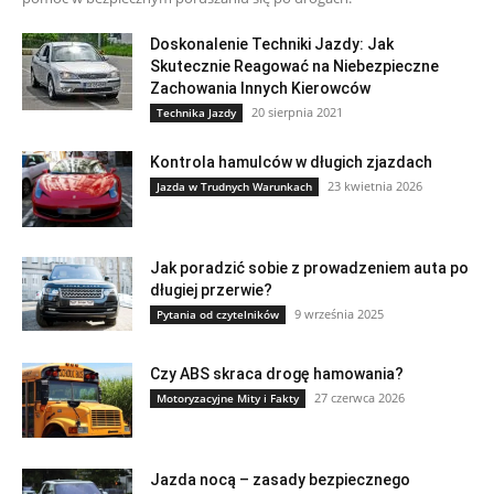
Doskonalenie Techniki Jazdy: Jak
Skutecznie Reagować na Niebezpieczne
Zachowania Innych Kierowców
20 sierpnia 2021
Technika Jazdy
Kontrola hamulców w długich zjazdach
23 kwietnia 2026
Jazda w Trudnych Warunkach
Jak poradzić sobie z prowadzeniem auta po
długiej przerwie?
9 września 2025
Pytania od czytelników
Czy ABS skraca drogę hamowania?
27 czerwca 2026
Motoryzacyjne Mity i Fakty
Jazda nocą – zasady bezpiecznego