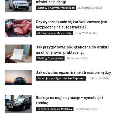
oświetlenia drogi
20 listopada 2025
Jazda w Trudnych Warunkach
Czy wyprzedzanie ciężarówki zawsze jest
bezpieczne na autostradzie?
20 września 2025
Motoryzacyjne Mity i Fakty
Jak przygotować pliki graficzne do druku i
na stronę www: praktyczny...
16 czerwca 2026
Według Czytelników
Jak odwołać egzamin i nie stracić pieniędzy
5 stycznia 2026
Prawo Jazdy – Egzamin Bez Tajemnic
Reakcja na nagłe sytuacje – symulacje i
trening
24 czerwca 2026
Technika Jazdy od Podstaw