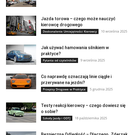
Jazda torowa – czego może nauczyć
kierowcę drogowego
10 września 2025
Doskonalenie Umiejętności Kierowcy
Jak używać hamowania silnikiem w
praktyce?
9 września 2025
Pytania od czytelników
Co naprawdę oznaczają linie ciągłe i
przerywane na jezdni?
5 grudnia 2025
Przepisy Drogowe w Praktyce
Testy reakcji kierowcy – czego dowiesz się
o sobie?
18 października 2025
Szkoły Jazdy i ODTJ
Bezpieczna Odległość – Dlaczego „Zderzak