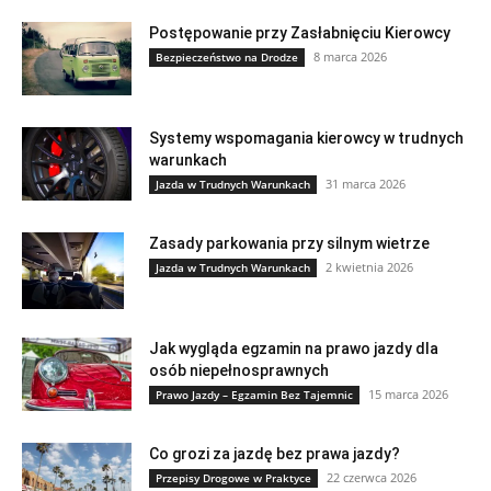
Postępowanie przy Zasłabnięciu Kierowcy
8 marca 2026
Bezpieczeństwo na Drodze
Systemy wspomagania kierowcy w trudnych
warunkach
31 marca 2026
Jazda w Trudnych Warunkach
Zasady parkowania przy silnym wietrze
2 kwietnia 2026
Jazda w Trudnych Warunkach
Jak wygląda egzamin na prawo jazdy dla
osób niepełnosprawnych
15 marca 2026
Prawo Jazdy – Egzamin Bez Tajemnic
Co grozi za jazdę bez prawa jazdy?
22 czerwca 2026
Przepisy Drogowe w Praktyce