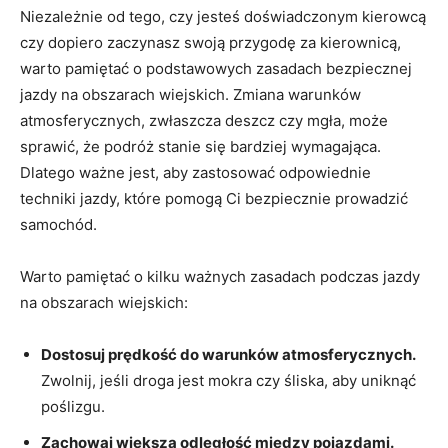
Niezależnie od tego, ⁢czy jesteś‍ doświadczonym kierowcą
czy ⁢dopiero zaczynasz swoją przygodę za kierownicą,
⁣warto pamiętać ⁢o podstawowych zasadach bezpiecznej
jazdy ⁢na ⁤obszarach wiejskich. ‌Zmiana ⁤warunków
atmosferycznych, zwłaszcza‌ deszcz czy‍ mgła, ⁢może
sprawić, że podróż stanie się bardziej wymagająca.
Dlatego ważne jest, aby zastosować odpowiednie
‍techniki jazdy, które⁢ pomogą​ Ci ​bezpiecznie⁤ prowadzić
⁣samochód.
Warto pamiętać o ‌kilku ważnych ‌zasadach podczas jazdy
na obszarach wiejskich:
Dostosuj​ prędkość do warunków‍ atmosferycznych.
Zwolnij, jeśli droga jest mokra czy śliska, aby uniknąć
poślizgu.
Zachowaj większą odległość między ‍pojazdami.