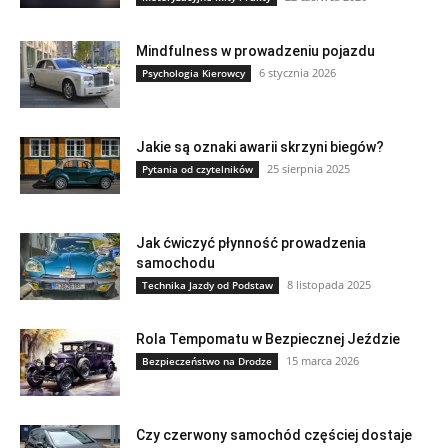
Mindfulness w prowadzeniu pojazdu
6 stycznia 2026
Psychologia Kierowcy
Jakie są oznaki awarii skrzyni biegów?
25 sierpnia 2025
Pytania od czytelników
Jak ćwiczyć płynność prowadzenia
samochodu
8 listopada 2025
Technika Jazdy od Podstaw
Rola Tempomatu w Bezpiecznej Jeździe
15 marca 2026
Bezpieczeństwo na Drodze
Czy czerwony samochód częściej dostaje