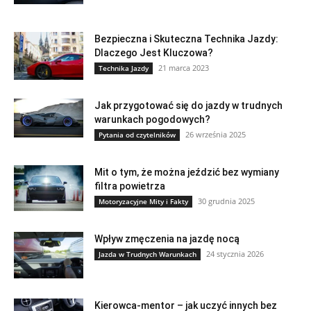
Bezpieczna i Skuteczna Technika Jazdy:
Dlaczego Jest Kluczowa?
21 marca 2023
Technika Jazdy
Jak przygotować się do jazdy w trudnych
warunkach pogodowych?
26 września 2025
Pytania od czytelników
Mit o tym, że można jeździć bez wymiany
filtra powietrza
30 grudnia 2025
Motoryzacyjne Mity i Fakty
Wpływ zmęczenia na jazdę nocą
24 stycznia 2026
Jazda w Trudnych Warunkach
Kierowca-mentor – jak uczyć innych bez