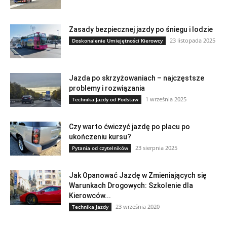
Zasady bezpiecznej jazdy po śniegu i lodzie
23 listopada 2025
Doskonalenie Umiejętności Kierowcy
Jazda po skrzyżowaniach – najczęstsze
problemy i rozwiązania
1 września 2025
Technika Jazdy od Podstaw
Czy warto ćwiczyć jazdę po placu po
ukończeniu kursu?
23 sierpnia 2025
Pytania od czytelników
Jak Opanować Jazdę w Zmieniających się
Warunkach Drogowych: Szkolenie dla
Kierowców...
23 września 2020
Technika Jazdy