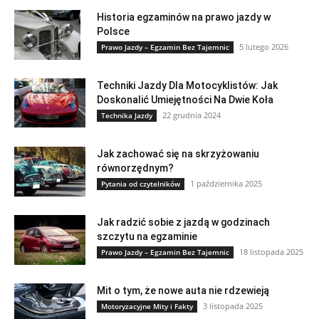
Historia egzaminów na prawo jazdy w
Polsce
5 lutego 2026
Prawo Jazdy – Egzamin Bez Tajemnic
Techniki Jazdy Dla Motocyklistów: Jak
Doskonalić Umiejętności Na Dwie Koła
22 grudnia 2024
Technika Jazdy
Jak zachować się na skrzyżowaniu
równorzędnym?
1 października 2025
Pytania od czytelników
Jak radzić sobie z jazdą w godzinach
szczytu na egzaminie
18 listopada 2025
Prawo Jazdy – Egzamin Bez Tajemnic
Mit o tym, że nowe auta nie rdzewieją
3 listopada 2025
Motoryzacyjne Mity i Fakty