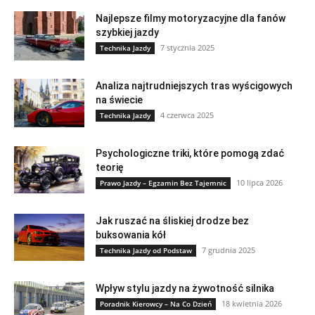
Najlepsze filmy motoryzacyjne dla fanów
szybkiej jazdy
7 stycznia 2025
Technika Jazdy
Analiza najtrudniejszych tras wyścigowych
na świecie
4 czerwca 2025
Technika Jazdy
Psychologiczne triki, które pomogą zdać
teorię
10 lipca 2026
Prawo Jazdy – Egzamin Bez Tajemnic
Jak ruszać na śliskiej drodze bez
buksowania kół
7 grudnia 2025
Technika Jazdy od Podstaw
Wpływ stylu jazdy na żywotność silnika
18 kwietnia 2026
Poradnik Kierowcy – Na Co Dzień