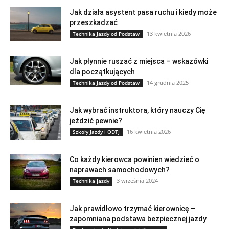
Jak działa asystent pasa ruchu i kiedy może
przeszkadzać
13 kwietnia 2026
Technika Jazdy od Podstaw
Jak płynnie ruszać z miejsca – wskazówki
dla początkujących
14 grudnia 2025
Technika Jazdy od Podstaw
Jak wybrać instruktora, który nauczy Cię
jeździć pewnie?
16 kwietnia 2026
Szkoły Jazdy i ODTJ
Co każdy kierowca powinien wiedzieć o
naprawach samochodowych?
3 września 2024
Technika Jazdy
Jak prawidłowo trzymać kierownicę –
zapomniana podstawa bezpiecznej jazdy