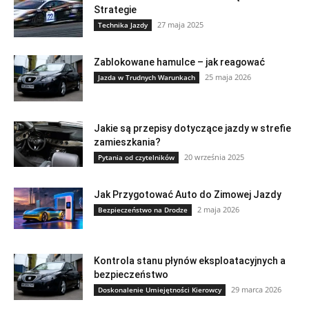
Strategie
27 maja 2025
Technika Jazdy
Zablokowane hamulce – jak reagować
25 maja 2026
Jazda w Trudnych Warunkach
Jakie są przepisy dotyczące jazdy w strefie
zamieszkania?
20 września 2025
Pytania od czytelników
Jak Przygotować Auto do Zimowej Jazdy
2 maja 2026
Bezpieczeństwo na Drodze
Kontrola stanu płynów eksploatacyjnych a
bezpieczeństwo
29 marca 2026
Doskonalenie Umiejętności Kierowcy