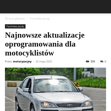
Strona główna
Technika Jazdy
Technika Jazdy
Najnowsze aktualizacje
oprogramowania dla
motocyklistów
Przez
motoryzacjny
-
20 maja 2025
359
0