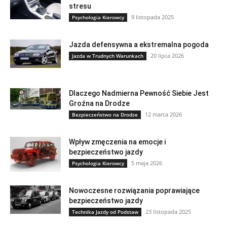
stresu
9 listopada 2025
Psychologia Kierowcy
Jazda defensywna a ekstremalna pogoda
20 lipca 2026
Jazda w Trudnych Warunkach
Dlaczego Nadmierna Pewność Siebie Jest
Groźna na Drodze
12 marca 2026
Bezpieczeństwo na Drodze
Wpływ zmęczenia na emocje i
bezpieczeństwo jazdy
5 maja 2026
Psychologia Kierowcy
Nowoczesne rozwiązania poprawiające
bezpieczeństwo jazdy
23 listopada 2025
Technika Jazdy od Podstaw