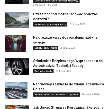
Doskonalenie Umiejętności Kierowcy
3 października 2025
Czy samochód można ładować podczas
deszczu?
24 lipca 2026
Motoryzacyjne Mity i Fakty
Najdroższe kursy doskonalenia jazdy na
świecie
2 lipca 2026
Szkoły Jazdy i ODTJ
Szkolenie z Bezpiecznego Wyprzedzania na
Autostradzie: Techniki i Zasady
16 lipca 2022
Technika Jazdy
Najtrudniejsze miasta do zdania egzaminu w
Polsce
19 marca 2026
Prawo Jazdy – Egzamin Bez Tajemnic
Jak Unikać Stresu za Kierownicą: Skuteczne