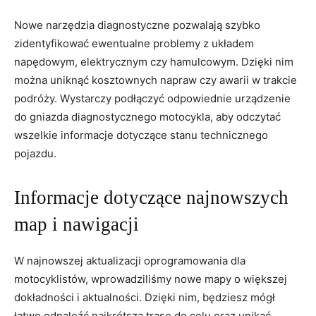
Nowe⁣ narzędzia diagnostyczne pozwalają szybko
zidentyfikować⁢ ewentualne‍ problemy z układem
napędowym,⁢ elektrycznym czy ⁢hamulcowym. Dzięki⁣ nim
można uniknąć kosztownych napraw ⁤czy awarii w ⁣trakcie
podróży. Wystarczy⁤ podłączyć ‌odpowiednie urządzenie
do gniazda diagnostycznego motocykla, aby odczytać
wszelkie informacje dotyczące ⁤stanu technicznego
⁣pojazdu.
Informacje ​dotyczące najnowszych
map i nawigacji
W najnowszej aktualizacji ‌oprogramowania‍ dla
‍motocyklistów, wprowadziliśmy nowe ‍mapy o większej
dokładności i aktualności. Dzięki ⁣nim, będziesz mógł⁤
łatwo odnaleźć‌ najkrótszą trasę do celu oraz unikać