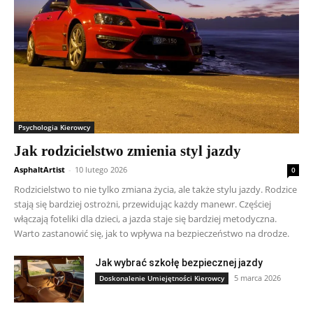
Psychologia Kierowcy
Jak rodzicielstwo zmienia styl jazdy
AsphaltArtist
-
10 lutego 2026
0
Rodzicielstwo to nie tylko zmiana życia, ale także stylu jazdy. Rodzice
stają się bardziej ostrożni, przewidując każdy manewr. Częściej
włączają foteliki dla dzieci, a jazda staje się bardziej metodyczna.
Warto zastanowić się, jak to wpływa na bezpieczeństwo na drodze.
Jak wybrać szkołę bezpiecznej jazdy
5 marca 2026
Doskonalenie Umiejętności Kierowcy