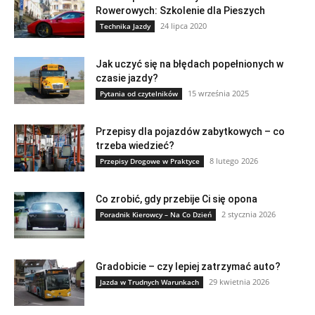
Rowerowych: Szkolenie dla Pieszych
24 lipca 2020
Technika Jazdy
Jak uczyć się na błędach popełnionych w
czasie jazdy?
15 września 2025
Pytania od czytelników
Przepisy dla pojazdów zabytkowych – co
trzeba wiedzieć?
8 lutego 2026
Przepisy Drogowe w Praktyce
Co zrobić, gdy przebije Ci się opona
2 stycznia 2026
Poradnik Kierowcy – Na Co Dzień
Gradobicie – czy lepiej zatrzymać auto?
29 kwietnia 2026
Jazda w Trudnych Warunkach