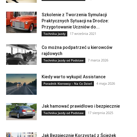
Szkolenie z Tworzenia Symulacji
Praktycznych Sytuacji na Drodze:
Przygotowanie Uczniów do...
17 września 2021
Technika Jazdy
Co można podpatrzeć u kierowców
rajdowych
7 marca 2026
Technika Jazdy od Podstaw
Kiedy warto wykupić Assistance
4 maja 2026
Poradnik Kierowcy – Na Co Dzień
Jak hamować prawidłowo i bezpiecznie
17 sierpnia 2025
Technika Jazdy od Podstaw
Jak Bezpiecznie Korzystać z Ścieżek