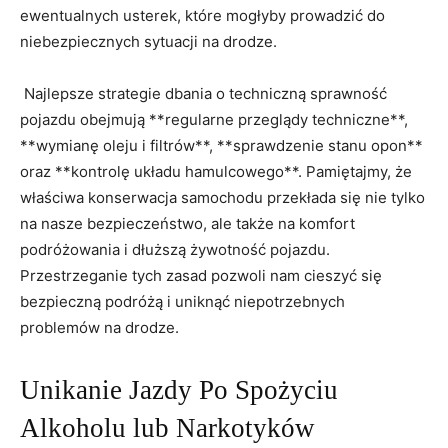
ewentualnych usterek, które mogłyby prowadzić do‌
niebezpiecznych sytuacji na ⁢drodze.‍
⁢ Najlepsze‌ strategie ⁣dbania o techniczną sprawność
pojazdu obejmują **regularne przeglądy techniczne**,
**wymianę oleju ​i ⁤filtrów**,​ **sprawdzenie ⁤stanu​ opon**⁤
oraz **kontrolę ​układu hamulcowego**. Pamiętajmy, ⁣że
właściwa ⁢konserwacja ⁢samochodu przekłada się nie tylko
na nasze ​bezpieczeństwo, ale także na komfort
podróżowania i ‌dłuższą żywotność pojazdu.
Przestrzeganie tych zasad pozwoli nam cieszyć⁢ się
bezpieczną ⁣podróżą i uniknąć‍ niepotrzebnych
problemów na drodze.
Unikanie ‌Jazdy Po Spożyciu
Alkoholu ⁤lub Narkotyków