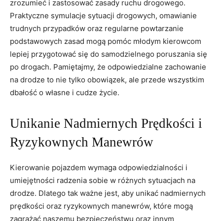
zrozumieć i zastosować zasady ruchu drogowego.⁣
Praktyczne symulacje ‍sytuacji drogowych, omawianie
trudnych ‍przypadków oraz regularne powtarzanie
podstawowych ‍zasad mogą pomóc‍ młodym kierowcom‍
lepiej przygotować ​się ⁤do samodzielnego poruszania⁤ się ​
po⁤ drogach. Pamiętajmy, ​że odpowiedzialne​ zachowanie
na drodze to nie tylko​ obowiązek, ale przede wszystkim
dbałość o własne i cudze życie.
Unikanie Nadmiernych Prędkości i
Ryzykownych Manewrów
Kierowanie pojazdem wymaga ‌odpowiedzialności i
umiejętności radzenia⁢ sobie ‍w różnych sytuacjach na⁤
drodze. Dlatego tak ważne jest, ‍aby unikać nadmiernych
prędkości oraz ryzykownych ⁣manewrów, które mogą
⁤zagrażać naszemu bezpieczeństwu oraz innym