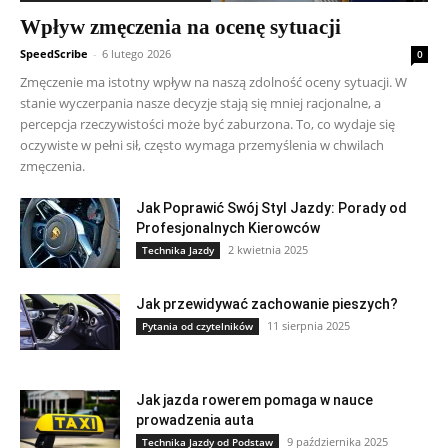
Wpływ zmęczenia na ocenę sytuacji
SpeedScribe
-
6 lutego 2026
0
Zmęczenie ma istotny wpływ na naszą zdolność oceny sytuacji. W
stanie wyczerpania nasze decyzje stają się mniej racjonalne, a
percepcja rzeczywistości może być zaburzona. To, co wydaje się
oczywiste w pełni sił, często wymaga przemyślenia w chwilach
zmęczenia.
Jak Poprawić Swój Styl Jazdy: Porady od
Profesjonalnych Kierowców
2 kwietnia 2025
Technika Jazdy
Jak przewidywać zachowanie pieszych?
11 sierpnia 2025
Pytania od czytelników
Jak jazda rowerem pomaga w nauce
prowadzenia auta
9 października 2025
Technika Jazdy od Podstaw