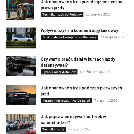
Jak opanować stres przed egzaminem na
prawo jazdy
28 czerwca 2026
Technika Jazdy od Podstaw
Wpływ muzyki na koncentrację kierowcy
23 sierpnia 2025
Doskonalenie Umiejętności Kierowcy
Czy warto brać udział w kursach jazdy
defensywnej?
8 października 2025
Pytania od czytelników
Jak opanować stres podczas pierwszych
jazd
7 sierpnia 2026
Poradnik Kierowcy – Na Co Dzień
Jak poprawnie używać lusterek w
samochodzie?
5 stycznia 2025
Technika Jazdy