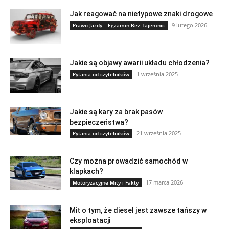
Jak reagować na nietypowe znaki drogowe
9 lutego 2026
Prawo Jazdy – Egzamin Bez Tajemnic
Jakie są objawy awarii układu chłodzenia?
1 września 2025
Pytania od czytelników
Jakie są kary za brak pasów
bezpieczeństwa?
21 września 2025
Pytania od czytelników
Czy można prowadzić samochód w
klapkach?
17 marca 2026
Motoryzacyjne Mity i Fakty
Mit o tym, że diesel jest zawsze tańszy w
eksploatacji