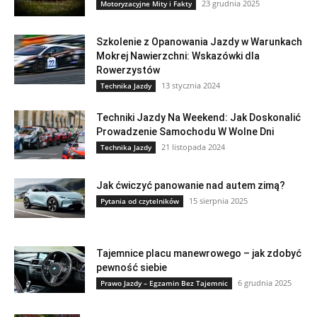
23 grudnia 2025
Motoryzacyjne Mity i Fakty
Szkolenie z Opanowania Jazdy w Warunkach
Mokrej Nawierzchni: Wskazówki dla
Rowerzystów
13 stycznia 2024
Technika Jazdy
Techniki Jazdy Na Weekend: Jak Doskonalić
Prowadzenie Samochodu W Wolne Dni
21 listopada 2024
Technika Jazdy
Jak ćwiczyć panowanie nad autem zimą?
15 sierpnia 2025
Pytania od czytelników
Tajemnice placu manewrowego – jak zdobyć
pewność siebie
6 grudnia 2025
Prawo Jazdy – Egzamin Bez Tajemnic