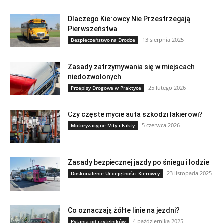
Dlaczego Kierowcy Nie Przestrzegają
Pierwszeństwa
13 sierpnia 2025
Bezpieczeństwo na Drodze
Zasady zatrzymywania się w miejscach
niedozwolonych
25 lutego 2026
Przepisy Drogowe w Praktyce
Czy częste mycie auta szkodzi lakierowi?
5 czerwca 2026
Motoryzacyjne Mity i Fakty
Zasady bezpiecznej jazdy po śniegu i lodzie
23 listopada 2025
Doskonalenie Umiejętności Kierowcy
Co oznaczają żółte linie na jezdni?
4 października 2025
Pytania od czytelników