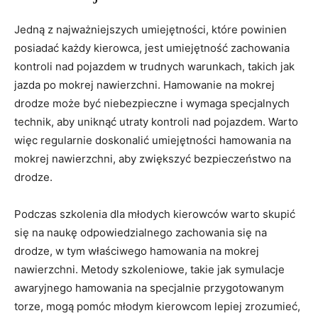
Jedną z najważniejszych‌ umiejętności, które powinien
posiadać każdy kierowca, jest umiejętność zachowania
kontroli nad pojazdem w trudnych ‍warunkach,​ takich ​jak
‌jazda⁣ po mokrej nawierzchni. Hamowanie ⁤na mokrej
drodze ⁣może być‌ niebezpieczne i wymaga‍ specjalnych
technik, aby uniknąć⁤ utraty kontroli nad⁢ pojazdem. ‌Warto
więc regularnie doskonalić umiejętności hamowania ‍na‍
mokrej nawierzchni, ⁤aby zwiększyć bezpieczeństwo⁤ na
drodze.
Podczas szkolenia ‍dla⁣ młodych ⁤kierowców warto skupić​
się ⁣na naukę‌ odpowiedzialnego zachowania ⁣się na
drodze, w tym ⁤właściwego hamowania​ na mokrej
‍nawierzchni. Metody szkoleniowe, takie jak⁢ symulacje
‍awaryjnego hamowania na specjalnie przygotowanym
⁣torze, mogą pomóc młodym kierowcom lepiej zrozumieć,