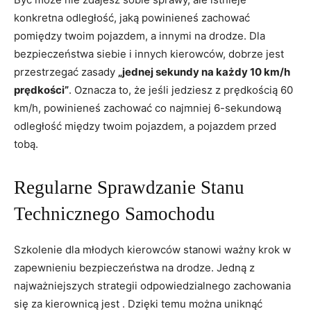
konkretna odległość, jaką‍ powinieneś zachować‍
pomiędzy ⁢twoim⁢ pojazdem, a innymi na drodze. Dla
bezpieczeństwa‍ siebie ‌i innych kierowców, dobrze jest
przestrzegać zasady
„jednej ⁣sekundy⁢ na każdy 10⁢ km/h
⁣prędkości”
. Oznacza to,‍ że jeśli jedziesz z prędkością 60⁤
km/h, powinieneś zachować co najmniej 6-sekundową
odległość⁤ między twoim pojazdem, a pojazdem przed
⁢tobą.
Regularne Sprawdzanie ⁤Stanu
Technicznego Samochodu
Szkolenie ‌dla młodych kierowców stanowi ważny krok ‌w
zapewnieniu ⁢bezpieczeństwa na ⁤drodze. ⁤Jedną​ z
najważniejszych ⁣strategii odpowiedzialnego ‌zachowania
się ‌za ⁣kierownicą jest‌ .‌ Dzięki‍ temu‍ można uniknąć