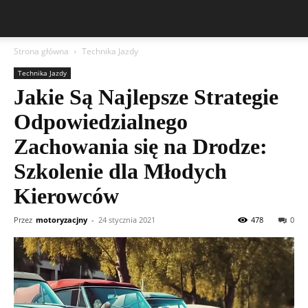
Strona główna
Technika Jazdy
Technika Jazdy
Jakie Są Najlepsze Strategie
Odpowiedzialnego
Zachowania się na Drodze:
Szkolenie dla Młodych
Kierowców
Przez
motoryzacjny
-
24 stycznia 2021
478
0