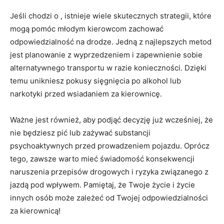
Jeśli chodzi o , istnieje wiele skutecznych strategii, które
‌mogą pomóc młodym kierowcom ⁤zachować
⁣odpowiedzialność na drodze. ⁤Jedną z najlepszych⁣ metod
jest ‍planowanie z wyprzedzeniem i zapewnienie sobie
⁤alternatywnego transportu w razie ‌konieczności. ⁣Dzięki
temu unikniesz ‍pokusy ⁣sięgnięcia‍ po alkohol lub⁢
narkotyki przed wsiadaniem za kierownicę.
Ważne⁢ jest​ również, aby podjąć ⁢decyzję już ⁣wcześniej, że‌
nie będziesz pić lub⁤ zażywać⁤ substancji
psychoaktywnych przed prowadzeniem​ pojazdu. Oprócz
tego,​ zawsze warto mieć świadomość konsekwencji
naruszenia przepisów ⁤drogowych i ⁣ryzyka⁣ związanego z‌
jazdą pod wpływem. Pamiętaj, że Twoje życie‍ i życie
innych osób może⁣ zależeć od Twojej odpowiedzialności
za kierownicą!